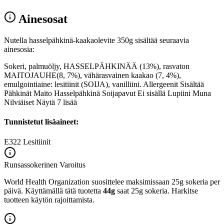
Ainesosat
Nutella hasselpähkinä-kaakaolevite 350g sisältää seuraavia
ainesosia:
Sokeri, palmuöljy, HASSELPÄHKINÄÄ (13%), rasvaton
MAITOJAUHE(8, 7%), vähärasvainen kaakao (7, 4%),
emulgointiaine: lesitiinit (SOIJA), vanilliini. Allergeenit Sisältää
Pähkinät Maito Hasselpähkinä Soijapavut Ei sisällä Lupiini Muna
Nilviäiset Näytä 7 lisää
Tunnistetut lisäaineet:
E322
Lesitiinit
Runsassokerinen
Varoitus
World Health Organization suosittelee maksimissaan 25g sokeria per
päivä. Käyttämällä tätä tuotetta
44g
saat 25g sokeria. Harkitse
tuotteen käytön rajoittamista.