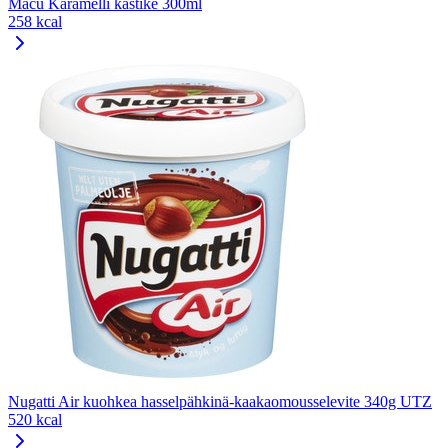
Macu Karamelli kastike 300ml
258 kcal
Nugatti Air kuohkea hasselpähkinä-kaakaomousselevite 340g UTZ
520 kcal