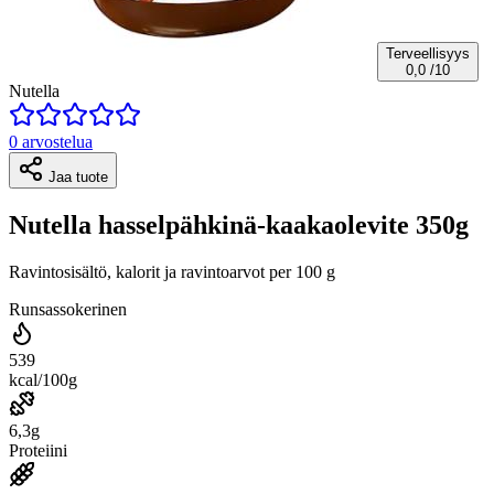
Terveellisyys
0,0
/10
Nutella
0 arvostelua
Jaa tuote
Nutella hasselpähkinä-kaakaolevite 350g
Ravintosisältö, kalorit ja ravintoarvot per 100 g
Runsassokerinen
539
kcal/100g
6,3g
Proteiini