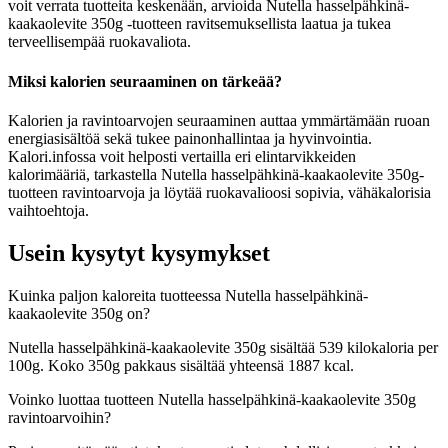
voit verrata tuotteita keskenään, arvioida Nutella hasselpähkinä-
kaakaolevite 350g -tuotteen ravitsemuksellista laatua ja tukea
terveellisempää ruokavaliota.
Miksi kalorien seuraaminen on tärkeää?
Kalorien ja ravintoarvojen seuraaminen auttaa ymmärtämään ruoan
energiasisältöä sekä tukee painonhallintaa ja hyvinvointia.
Kalori.infossa voit helposti vertailla eri elintarvikkeiden
kalorimääriä, tarkastella Nutella hasselpähkinä-kaakaolevite 350g-
tuotteen ravintoarvoja ja löytää ruokavalioosi sopivia, vähäkalorisia
vaihtoehtoja.
Usein kysytyt kysymykset
Kuinka paljon kaloreita tuotteessa Nutella hasselpähkinä-
kaakaolevite 350g on?
Nutella hasselpähkinä-kaakaolevite 350g sisältää 539 kilokaloria per
100g. Koko 350g pakkaus sisältää yhteensä 1887 kcal.
Voinko luottaa tuotteen Nutella hasselpähkinä-kaakaolevite 350g
ravintoarvoihin?