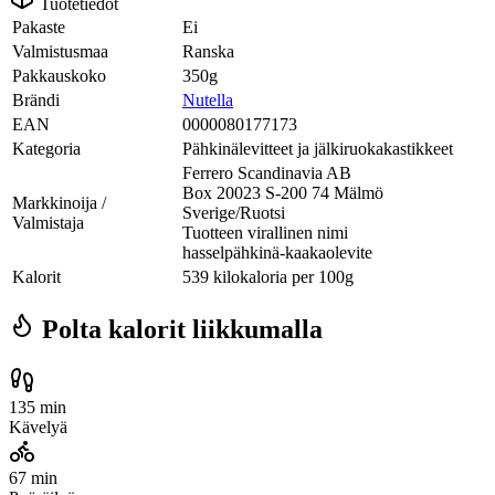
Tuotetiedot
Pakaste
Ei
Valmistusmaa
Ranska
Pakkauskoko
350g
Brändi
Nutella
EAN
0000080177173
Kategoria
Pähkinälevitteet ja jälkiruokakastikkeet
Ferrero Scandinavia AB
Box 20023 S-200 74 Mälmö
Markkinoija /
Sverige/Ruotsi
Valmistaja
Tuotteen virallinen nimi
hasselpähkinä-kaakaolevite
Kalorit
539 kilokaloria per 100g
Polta kalorit liikkumalla
135 min
Kävelyä
67 min