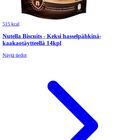
515 kcal
Nutella Biscuits - Keksi hasselpähkinä-
kaakaotäytteellä 14kpl
Näytä tiedot