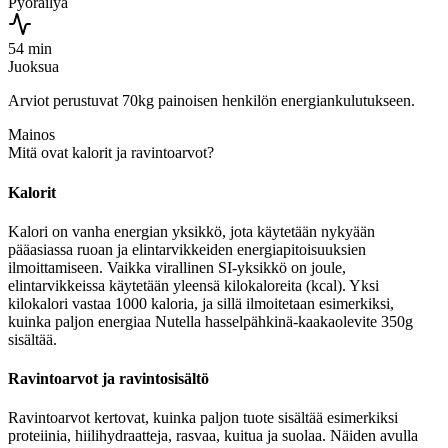
Pyöräilyä
54 min
Juoksua
Arviot perustuvat 70kg painoisen henkilön energiankulutukseen.
Mainos
Mitä ovat kalorit ja ravintoarvot?
Kalorit
Kalori on vanha energian yksikkö, jota käytetään nykyään
pääasiassa ruoan ja elintarvikkeiden energiapitoisuuksien
ilmoittamiseen. Vaikka virallinen SI-yksikkö on joule,
elintarvikkeissa käytetään yleensä kilokaloreita (kcal). Yksi
kilokalori vastaa 1000 kaloria, ja sillä ilmoitetaan esimerkiksi,
kuinka paljon energiaa Nutella hasselpähkinä-kaakaolevite 350g
sisältää.
Ravintoarvot ja ravintosisältö
Ravintoarvot kertovat, kuinka paljon tuote sisältää esimerkiksi
proteiinia, hiilihydraatteja, rasvaa, kuitua ja suolaa. Näiden avulla