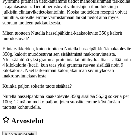
Pyrimme pitämään tietokantamme tiedot mahdollisimman tarkkoina
ja ajantasaisina. Tiedot perustuvat valmistajien ilmoituksiin ja
julkisiin elintarviketietokantoihin. Koska tuotteiden reseptit voivat
muuttua, suosittelemme varmistamaan tarkat tiedot aina myös
suoraan tuotteen pakkauksesta.
Miten tuotteen Nutella hasselpähkinä-kaakaolevite 350g kalorit
muodostuvat?
Elintarvikkeiden, kuten tuotteen Nutella hasselpähkinä-kaakaolevite
350g, kalorit muodostuvat sen sisältämistä makroravinteista.
Yleissääntönä yksi gramma proteiinia tai hiilihydraattia sisältää noin
4 kilokaloria (kcal), kun taas yksi gramma rasvaa sisältää noin 9
kilokaloria. Näet tarkemman kalorijakauman sivun yläosan
makroravinnekaaviosta.
Kuinka paljon sokeria tuote sisältää?
Nutella hasselpähkinä-kaakaolevite 350g sisältää 56,3g sokeria per
100g.
Tämä on melko paljon, joten suosittelemme käyttämään
tuotetta kohtuudella.
Arvostelut
Kirjoita arvostelu