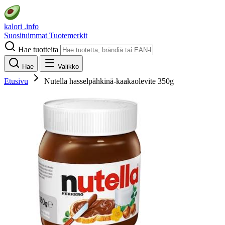
kalori
.info
Suosituimmat
Tuotemerkit
Hae tuotteita
Hae
Valikko
Etusivu
Nutella hasselpähkinä-kaakaolevite 350g