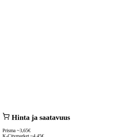
Hinta ja saatavuus
Prisma
~3,65€
K-Citymarket
~4,45€