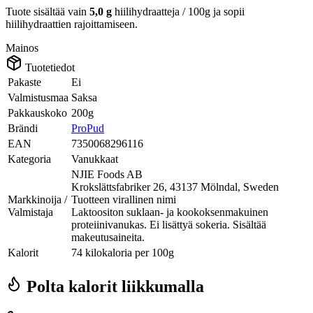
Tuote sisältää vain
5,0 g
hiilihydraatteja / 100g ja sopii
hiilihydraattien rajoittamiseen.
Mainos
Tuotetiedot
Pakaste
Ei
Valmistusmaa
Saksa
Pakkauskoko
200g
Brändi
ProPud
EAN
7350068296116
Kategoria
Vanukkaat
NJIE Foods AB
Krokslättsfabriker 26, 43137 Mölndal, Sweden
Markkinoija /
Tuotteen virallinen nimi
Valmistaja
Laktoositon suklaan- ja kookoksenmakuinen
proteiinivanukas. Ei lisättyä sokeria. Sisältää
makeutusaineita.
Kalorit
74 kilokaloria per 100g
Polta kalorit liikkumalla