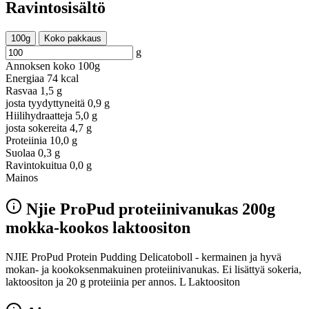
Ravintosisältö
100g
Koko pakkaus
g
Annoksen koko
100g
Energiaa
74 kcal
Rasvaa
1,5 g
josta tyydyttyneitä
0,9 g
Hiilihydraatteja
5,0 g
josta sokereita
4,7 g
Proteiinia
10,0 g
Suolaa
0,3 g
Ravintokuitua
0,0 g
Mainos
Njie ProPud proteiinivanukas 200g
mokka-kookos laktoositon
NJIE ProPud Protein Pudding Delicatoboll - kermainen ja hyvä
mokan- ja kookoksenmakuinen proteiinivanukas. Ei lisättyä sokeria,
laktoositon ja 20 g proteiinia per annos. L Laktoositon