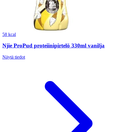
58 kcal
Njie ProPud proteiinipirtelö 330ml vanilja
Näytä tiedot