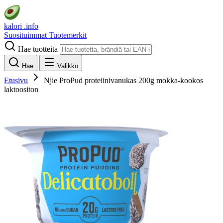
kalori
.info
Suosituimmat
Tuotemerkit
Hae tuotteita
Hae
Valikko
Etusivu
Njie ProPud proteiinivanukas 200g mokka-kookos
laktoositon