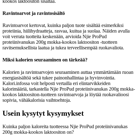
kookos laktoositon sisältää.
Ravintoarvot ja ravintosisältö
Ravintoarvot kertovat, kuinka paljon tuote sisältää esimerkiksi
proteiinia, hiilihydraatteja, rasvaa, kuitua ja suolaa. Näiden avulla
voit verrata tuotteita keskenään, arvioida Njie ProPud
proteiinivanukas 200g mokka-kookos laktoositon -tuotteen
ravitsemuksellista laatua ja tukea terveellisempää ruokavaliota.
Miksi kalorien seuraaminen on tärkeää?
Kalorien ja ravintoarvojen seuraaminen auttaa ymmärtämään ruoan
energiasisältöä sekä tukee painonhallintaa ja hyvinvointia.
Kalori.infossa voit helposti vertailla eri elintarvikkeiden
kalorimääriä, tarkastella Njie ProPud proteiinivanukas 200g mokka-
kookos laktoositon-tuotteen ravintoarvoja ja löytää ruokavalioosi
sopivia, vähäkalorisia vaihtoehtoja.
Usein kysytyt kysymykset
Kuinka paljon kaloreita tuotteessa Njie ProPud proteiinivanukas
200g mokka-kookos laktoositon on?