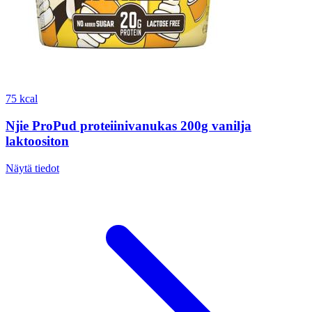
75 kcal
Njie ProPud proteiinivanukas 200g vanilja
laktoositon
Näytä tiedot