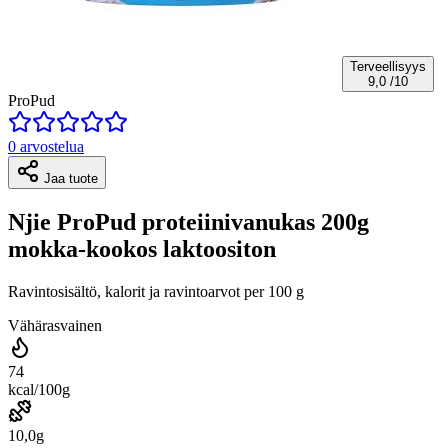
Terveellisyys
9,0
/10
ProPud
0 arvostelua
Jaa tuote
Njie ProPud proteiinivanukas 200g
mokka-kookos laktoositon
Ravintosisältö, kalorit ja ravintoarvot per 100 g
Vähärasvainen
74
kcal/100g
10,0g