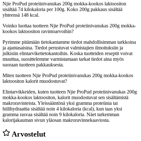
Njie ProPud proteiinivanukas 200g mokka-kookos laktoositon
sisältää 74 kilokaloria per 100g. Koko 200g pakkaus sisältää
yhteensä 148 kcal.
Voinko luottaa tuotteen Njie ProPud proteiinivanukas 200g mokka-
kookos laktoositon ravintoarvoihin?
Pyrimme pitämään tietokantamme tiedot mahdollisimman tarkkoina
ja ajantasaisina. Tiedot perustuvat valmistajien ilmoituksiin ja
julkisiin elintarviketietokantoihin. Koska tuotteiden reseptit voivat
muuttua, suosittelemme varmistamaan tarkat tiedot aina myös
suoraan tuotteen pakkauksesta.
Miten tuotteen Njie ProPud proteiinivanukas 200g mokka-kookos
laktoositon kalorit muodostuvat?
Elintarvikkeiden, kuten tuotteen Njie ProPud proteiinivanukas 200g
mokka-kookos laktoositon, kalorit muodostuvat sen sisältämistä
makroravinteista. Yleissääntönä yksi gramma proteiinia tai
hiilihydraattia sisältää noin 4 kilokaloria (kcal), kun taas yksi
gramma rasvaa sisältää noin 9 kilokaloria. Näet tarkemman
kalorijakauman sivun yläosan makroravinnekaaviosta.
Arvostelut