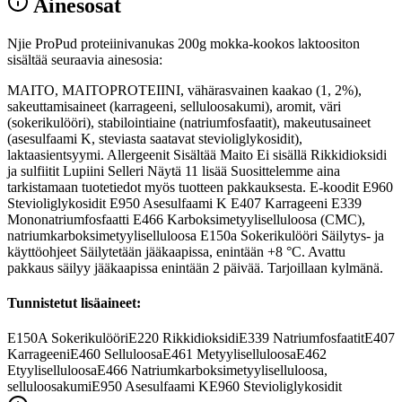
Ainesosat
Njie ProPud proteiinivanukas 200g mokka-kookos laktoositon
sisältää seuraavia ainesosia:
MAITO, MAITOPROTEIINI, vähärasvainen kaakao (1, 2%),
sakeuttamisaineet (karrageeni, selluloosakumi), aromit, väri
(sokerikulööri), stabilointiaine (natriumfosfaatit), makeutusaineet
(asesulfaami K, steviasta saatavat stevioliglykosidit),
laktaasientsyymi. Allergeenit Sisältää Maito Ei sisällä Rikkidioksidi
ja sulfiitit Lupiini Selleri Näytä 11 lisää Suosittelemme aina
tarkistamaan tuotetiedot myös tuotteen pakkauksesta. E-koodit E960
Stevioliglykosidit E950 Asesulfaami K E407 Karrageeni E339
Mononatriumfosfaatti E466 Karboksimetyyliselluloosa (CMC),
natriumkarboksimetyyliselluloosa E150a Sokerikulööri Säilytys- ja
käyttöohjeet Säilytetään jääkaapissa, enintään +8 °C. Avattu
pakkaus säilyy jääkaapissa enintään 2 päivää. Tarjoillaan kylmänä.
Tunnistetut lisäaineet:
E150A
Sokerikulööri
E220
Rikkidioksidi
E339
Natriumfosfaatit
E407
Karrageeni
E460
Selluloosa
E461
Metyyliselluloosa
E462
Etyyliselluloosa
E466
Natriumkarboksimetyyliselluloosa,
selluloosakumi
E950
Asesulfaami K
E960
Stevioliglykosidit