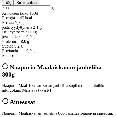
100g
Koko pakkaus
g
Annoksen koko
100g
Energiaa
140 kcal
Rasvaa
7,3 g
josta tyydyttyneitä
2,1 g
Hiilihydraatteja
0,0 g
josta sokereita
0,0 g
Proteiinia
18,0 g
Suolaa
0,2 g
Ravintokuitua
0,0 g
Mainos
Naapurin Maalaiskanan jauheliha
800g
Naapurin Maalaiskanan kanan jauheliha sopii moniin tuttuihin
arkiruokiin. Maista ja tykästy!
Ainesosat
Naapurin Maalaiskanan jauheliha 800g sisältää seuraavia ainesosia: