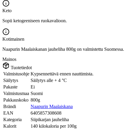
Keto
Sopii ketogeeniseen ruokavalioon.
Kotimainen
Naapurin Maalaiskanan jauheliha 800g on valmistettu Suomessa.
Mainos
Tuotetiedot
Valmistusohje
Kypsennettävä ennen nauttimista.
Säilytys
Säilytys alle + 4 °C
Pakaste
Ei
Valmistusmaa
Suomi
Pakkauskoko
800g
Brändi
Naapurin Maalaiskana
EAN
6405857308608
Kategoria
Siipikarjan jauheliha
Kalorit
140 kilokaloria per 100g