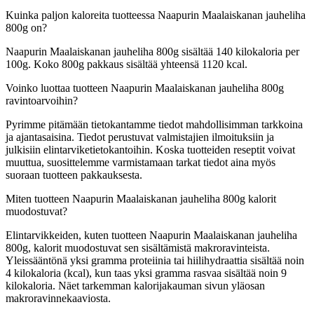
Kuinka paljon kaloreita tuotteessa Naapurin Maalaiskanan jauheliha
800g on?
Naapurin Maalaiskanan jauheliha 800g sisältää 140 kilokaloria per
100g. Koko 800g pakkaus sisältää yhteensä 1120 kcal.
Voinko luottaa tuotteen Naapurin Maalaiskanan jauheliha 800g
ravintoarvoihin?
Pyrimme pitämään tietokantamme tiedot mahdollisimman tarkkoina
ja ajantasaisina. Tiedot perustuvat valmistajien ilmoituksiin ja
julkisiin elintarviketietokantoihin. Koska tuotteiden reseptit voivat
muuttua, suosittelemme varmistamaan tarkat tiedot aina myös
suoraan tuotteen pakkauksesta.
Miten tuotteen Naapurin Maalaiskanan jauheliha 800g kalorit
muodostuvat?
Elintarvikkeiden, kuten tuotteen Naapurin Maalaiskanan jauheliha
800g, kalorit muodostuvat sen sisältämistä makroravinteista.
Yleissääntönä yksi gramma proteiinia tai hiilihydraattia sisältää noin
4 kilokaloria (kcal), kun taas yksi gramma rasvaa sisältää noin 9
kilokaloria. Näet tarkemman kalorijakauman sivun yläosan
makroravinnekaaviosta.