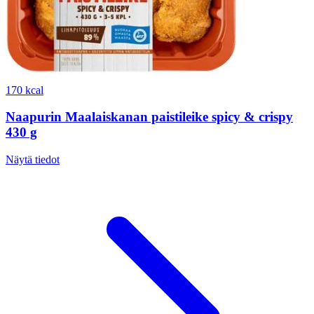
170 kcal
Naapurin Maalaiskanan paistileike spicy & crispy
430 g
Näytä tiedot