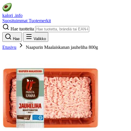
kalori
.info
Suosituimmat
Tuotemerkit
Hae tuotteita
Hae
Valikko
Etusivu
Naapurin Maalaiskanan jauheliha 800g