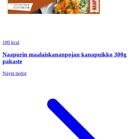
180 kcal
Naapurin maalaiskananpojan kanapuikko 300g
pakaste
Näytä tiedot