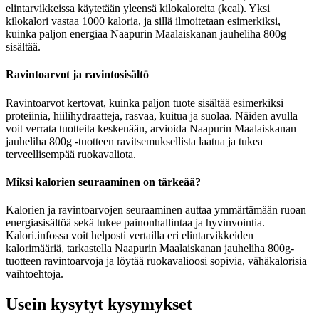
elintarvikkeissa käytetään yleensä kilokaloreita (kcal). Yksi
kilokalori vastaa 1000 kaloria, ja sillä ilmoitetaan esimerkiksi,
kuinka paljon energiaa Naapurin Maalaiskanan jauheliha 800g
sisältää.
Ravintoarvot ja ravintosisältö
Ravintoarvot kertovat, kuinka paljon tuote sisältää esimerkiksi
proteiinia, hiilihydraatteja, rasvaa, kuitua ja suolaa. Näiden avulla
voit verrata tuotteita keskenään, arvioida Naapurin Maalaiskanan
jauheliha 800g -tuotteen ravitsemuksellista laatua ja tukea
terveellisempää ruokavaliota.
Miksi kalorien seuraaminen on tärkeää?
Kalorien ja ravintoarvojen seuraaminen auttaa ymmärtämään ruoan
energiasisältöä sekä tukee painonhallintaa ja hyvinvointia.
Kalori.infossa voit helposti vertailla eri elintarvikkeiden
kalorimääriä, tarkastella Naapurin Maalaiskanan jauheliha 800g-
tuotteen ravintoarvoja ja löytää ruokavalioosi sopivia, vähäkalorisia
vaihtoehtoja.
Usein kysytyt kysymykset