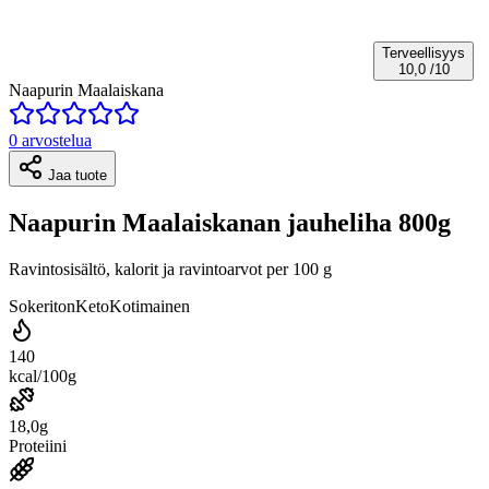
Terveellisyys
10,0
/10
Naapurin Maalaiskana
0 arvostelua
Jaa tuote
Naapurin Maalaiskanan jauheliha 800g
Ravintosisältö, kalorit ja ravintoarvot per 100 g
Sokeriton
Keto
Kotimainen
140
kcal/100g
18,0g
Proteiini