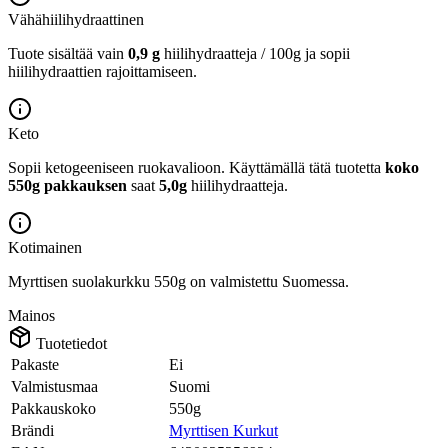
Vähähiilihydraattinen
Tuote sisältää vain
0,9 g
hiilihydraatteja / 100g ja sopii
hiilihydraattien rajoittamiseen.
Keto
Sopii ketogeeniseen ruokavalioon.
Käyttämällä tätä tuotetta
koko
550g pakkauksen
saat
5,0g
hiilihydraatteja.
Kotimainen
Myrttisen suolakurkku 550g on valmistettu Suomessa.
Mainos
Tuotetiedot
Pakaste
Ei
Valmistusmaa
Suomi
Pakkauskoko
550g
Brändi
Myrttisen Kurkut