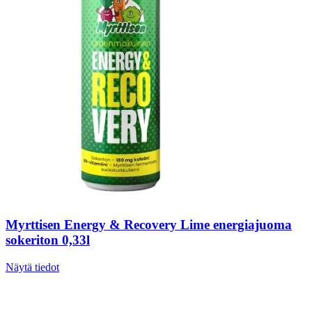
Myrttisen Energy & Recovery Lime energiajuoma
sokeriton 0,33l
Näytä tiedot