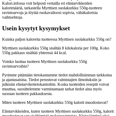
Kalori.infossa voit helposti vertailla eri elintarvikkeiden
kalorimääriä, tarkastella Myrttisen suolakurkku 550g-tuotteen
ravintoarvoja ja löytää ruokavalioosi sopivia, vähäkalorisia
vaihtoehtoja.
Usein kysytyt kysymykset
Kuinka paljon kaloreita tuotteessa Myrttisen suolakurkku 550g on?
Myrttisen suolakurkku 550g sisältää 8 kilokaloria per 100g. Koko
550g pakkaus sisältää yhteensä 44 kcal.
Voinko luottaa tuotteen Myrttisen suolakurkku 550g
ravintoarvoihin?
Pyrimme pitämään tietokantamme tiedot mahdollisimman tarkkoina
ja ajantasaisina. Tiedot perustuvat valmistajien ilmoituksiin ja
julkisiin elintarviketietokantoihin. Koska tuotteiden reseptit voivat
muuttua, suosittelemme varmistamaan tarkat tiedot aina myös
suoraan tuotteen pakkauksesta.
Miten tuotteen Myrttisen suolakurkku 550g kalorit muodostuvat?
Elintarvikkeiden, kuten tuotteen Myrttisen suolakurkku 550g, kalorit
muodostuvat sen sisältämistä makroravinteista. Yleissääntönä yksi