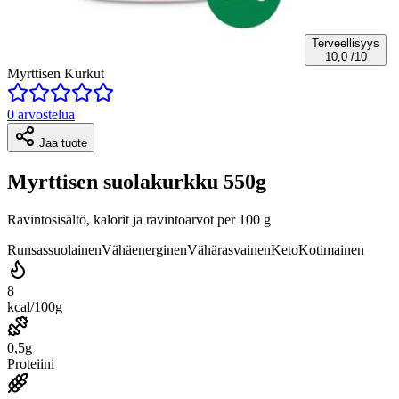
Terveellisyys
10,0
/10
Myrttisen Kurkut
0 arvostelua
Jaa tuote
Myrttisen suolakurkku 550g
Ravintosisältö, kalorit ja ravintoarvot per 100 g
Runsassuolainen
Vähäenerginen
Vähärasvainen
Keto
Kotimainen
8
kcal/100g
0,5g
Proteiini