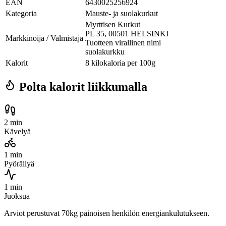
EAN
6430025256924
Kategoria
Mauste- ja suolakurkut
Myrttisen Kurkut
PL 35, 00501 HELSINKI
Markkinoija / Valmistaja
Tuotteen virallinen nimi
suolakurkku
Kalorit
8 kilokaloria per 100g
Polta kalorit liikkumalla
2 min
Kävelyä
1 min
Pyöräilyä
1 min
Juoksua
Arviot perustuvat 70kg painoisen henkilön energiankulutukseen.