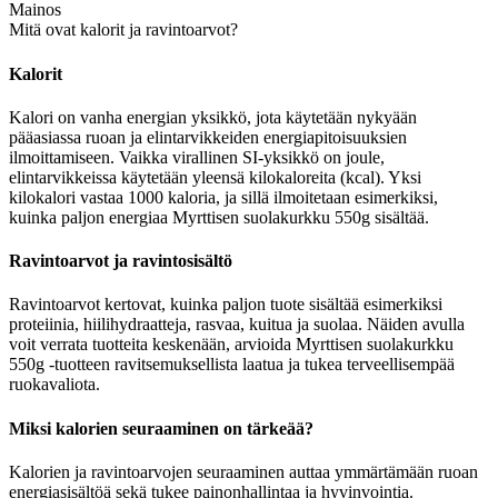
Mainos
Mitä ovat kalorit ja ravintoarvot?
Kalorit
Kalori on vanha energian yksikkö, jota käytetään nykyään
pääasiassa ruoan ja elintarvikkeiden energiapitoisuuksien
ilmoittamiseen. Vaikka virallinen SI-yksikkö on joule,
elintarvikkeissa käytetään yleensä kilokaloreita (kcal). Yksi
kilokalori vastaa 1000 kaloria, ja sillä ilmoitetaan esimerkiksi,
kuinka paljon energiaa Myrttisen suolakurkku 550g sisältää.
Ravintoarvot ja ravintosisältö
Ravintoarvot kertovat, kuinka paljon tuote sisältää esimerkiksi
proteiinia, hiilihydraatteja, rasvaa, kuitua ja suolaa. Näiden avulla
voit verrata tuotteita keskenään, arvioida Myrttisen suolakurkku
550g -tuotteen ravitsemuksellista laatua ja tukea terveellisempää
ruokavaliota.
Miksi kalorien seuraaminen on tärkeää?
Kalorien ja ravintoarvojen seuraaminen auttaa ymmärtämään ruoan
energiasisältöä sekä tukee painonhallintaa ja hyvinvointia.