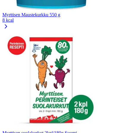
Myrttisen Maustekurkku 550 g
8 kcal
Myrttisen suolakurkut 2kpl/180g Suomi