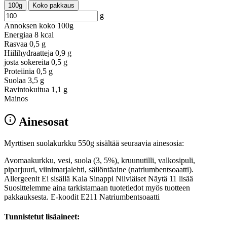
100g
Koko pakkaus
g
Annoksen koko
100g
Energiaa
8 kcal
Rasvaa
0,5 g
Hiilihydraatteja
0,9 g
josta sokereita
0,5 g
Proteiinia
0,5 g
Suolaa
3,5 g
Ravintokuitua
1,1 g
Mainos
Ainesosat
Myrttisen suolakurkku 550g sisältää seuraavia ainesosia:
Avomaakurkku, vesi, suola (3, 5%), kruunutilli, valkosipuli,
piparjuuri, viinimarjalehti, säilöntäaine (natriumbentsoaatti).
Allergeenit Ei sisällä Kala Sinappi Nilviäiset Näytä 11 lisää
Suosittelemme aina tarkistamaan tuotetiedot myös tuotteen
pakkauksesta. E-koodit E211 Natriumbentsoaatti
Tunnistetut lisäaineet: