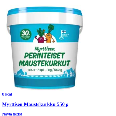
8 kcal
Myrttisen Maustekurkku 550 g
Näytä tiedot