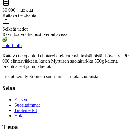
30 000+ tuotetta
Kattava tietokanta
Selkeät tiedot
Ravintoarvot helposti vertailtavissa
kalori
.info
Kattava tietopankki elintarvikkeiden ravintosisällöistä.
Löydä yli 30
000 elintarvikkeen, kuten Myrttisen suolakurkku 550g
kalorit,
ravintoarvot ja hintatiedot.
Tiedot kerätty Suomen suurimmista ruokakaupoista.
Selaa
Etusivu
Suosituimmat
Tuotemerkit
Haku
Tietoa