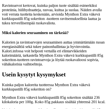
Ravintoarvot kertovat, kuinka paljon tuote sisältää esimerkiksi
proteiinia, hiilihydraatteja, rasvaa, kuitua ja suolaa. Näiden avulla
voit verrata tuotteita keskenään, arvioida Mynthon Extra väkevä
kurkkupastilli 85g sokeriton -tuotteen ravitsemuksellista laatua ja
tukea terveellisempää ruokavaliota.
Miksi kalorien seuraaminen on tärkeää?
Kalorien ja ravintoarvojen seuraaminen auttaa ymmärtämään ruoan
energiasisältöä sekä tukee painonhallintaa ja hyvinvointia.
Kalori.infossa voit helposti vertailla eri elintarvikkeiden
kalorimääriä, tarkastella Mynthon Extra väkevä kurkkupastilli 85g
sokeriton-tuotteen ravintoarvoja ja löytää ruokavalioosi sopivia,
vähäkalorisia vaihtoehtoja.
Usein kysytyt kysymykset
Kuinka paljon kaloreita tuotteessa Mynthon Extra väkevä
kurkkupastilli 85g sokeriton on?
Mynthon Extra väkevä kurkkupastilli 85g sokeriton sisältää 236
kilokaloria per 100g. Koko 85g pakkaus sisältää yhteensä 201 kcal.