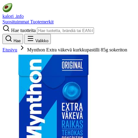
kalori
.info
Suosituimmat
Tuotemerkit
Hae tuotteita
Hae
Valikko
Etusivu
Mynthon Extra väkevä kurkkupastilli 85g sokeriton