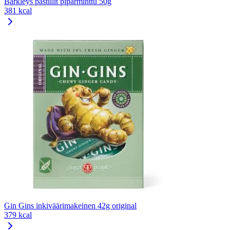
Barkleys pastillit piparminttu 50g
381 kcal
Gin Gins inkiväärimakeinen 42g original
379 kcal