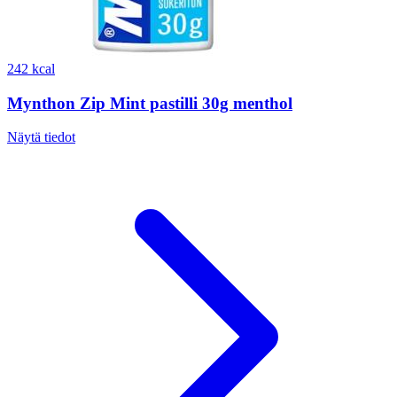
242 kcal
Mynthon Zip Mint pastilli 30g menthol
Näytä tiedot