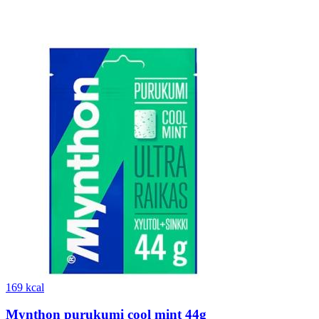
169 kcal
Mynthon purukumi cool mint 44g