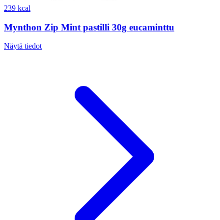
239 kcal
Mynthon Zip Mint pastilli 30g eucaminttu
Näytä tiedot