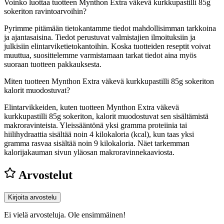
Voinko luottaa tuotteen Mynthon Extra väkevä kurkkupastilli 85g
sokeriton ravintoarvoihin?
Pyrimme pitämään tietokantamme tiedot mahdollisimman tarkkoina
ja ajantasaisina. Tiedot perustuvat valmistajien ilmoituksiin ja
julkisiin elintarviketietokantoihin. Koska tuotteiden reseptit voivat
muuttua, suosittelemme varmistamaan tarkat tiedot aina myös
suoraan tuotteen pakkauksesta.
Miten tuotteen Mynthon Extra väkevä kurkkupastilli 85g sokeriton
kalorit muodostuvat?
Elintarvikkeiden, kuten tuotteen Mynthon Extra väkevä
kurkkupastilli 85g sokeriton, kalorit muodostuvat sen sisältämistä
makroravinteista. Yleissääntönä yksi gramma proteiinia tai
hiilihydraattia sisältää noin 4 kilokaloria (kcal), kun taas yksi
gramma rasvaa sisältää noin 9 kilokaloria. Näet tarkemman
kalorijakauman sivun yläosan makroravinnekaaviosta.
Arvostelut
Kirjoita arvostelu
Ei vielä arvosteluja. Ole ensimmäinen!