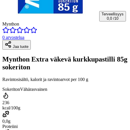
Terveellisyys
0,0
/10
Mynthon
0 arvostelua
Jaa tuote
Mynthon Extra väkevä kurkkupastilli 85g
sokeriton
Ravintosisältö, kalorit ja ravintoarvot per 100 g
Sokeriton
Vähärasvainen
236
kcal/100g
0,0g
Proteiini