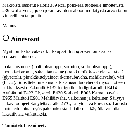
Makroista lasketut kalorit 389 kcal poikkeaa tuotteelle ilmoitetusta
236 kcal arvosta, joten jokin ravintosisältöön merkityistä arvoista on
virheellinen tai puuttuu.
Mainos
Ainesosat
Mynthon Extra väkevä kurkkupastilli 85g sokeriton sisältää
seuraavia ainesosia:
makeutusaineet (maltitolisiirappi, sorbitoli, sorbitolisiirappi),
luontaiset aromit, sakeuttamisaine (arabikumi), kosteudensäilyttäjä
(glyseroli), pintakäsittelyaineet (karnaubavaha, mehiläisvaha), väri
(E132). Suosittelemme aina tarkistamaan tuotetiedot myös tuotteen
pakkauksesta. E-koodit E132 Indigotiini, indigokarmiini E414
Arabikumi E422 Glyseroli E420 Sorbitoli E903 Karnaubavaha
E965 Maltitoli E901 Mehiläisvaha, valkoinen ja keltainen Säilytys-
ja käyttöohjeet Säilytettävä alle 25°C, säilytettävä kuivassa. Tarkista
tuotetiedot aina myös pakkauksesta. Liiallisella käytöllä voi olla
laksatiivisia vaikutuksia.
Tunnistetut lisäaineet: