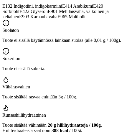
E132
Indigotiini, indigokarmiini
E414
Arabikumi
E420
Sorbitolit
E422
Glyseroli
E901
Mehiläisvaha, valkoinen ja
keltainen
E903
Karnaubavaha
E965
Maltitolit
Suolaton
Tuote ei sisällä käytännössä lainkaan suolaa (alle 0,01 g / 100g).
Sokeriton
Tuote ei sisällä sokeria.
Vähärasvainen
Tuote sisältää rasvaa enintään 3g / 100g.
Runsashiilihydraattinen
Tuote sisältää vähintään
20 g hiilihydraatteja / 100g
.
Hiilihydraateista saat noin
388 kcal
/ 100g.