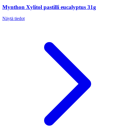
Mynthon Xylitol pastilli eucalyptus 31g
Näytä tiedot