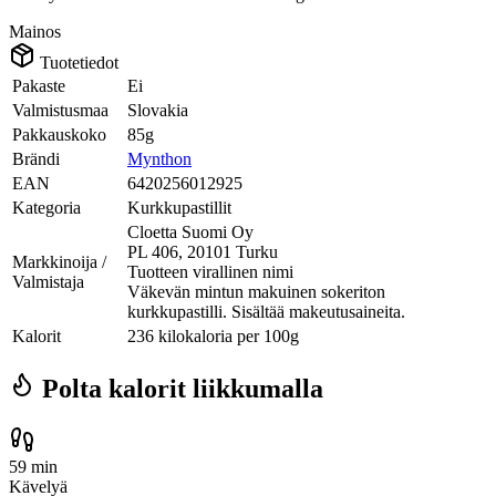
Mainos
Tuotetiedot
Pakaste
Ei
Valmistusmaa
Slovakia
Pakkauskoko
85g
Brändi
Mynthon
EAN
6420256012925
Kategoria
Kurkkupastillit
Cloetta Suomi Oy
PL 406, 20101 Turku
Markkinoija /
Tuotteen virallinen nimi
Valmistaja
Väkevän mintun makuinen sokeriton
kurkkupastilli. Sisältää makeutusaineita.
Kalorit
236 kilokaloria per 100g
Polta kalorit liikkumalla
59 min
Kävelyä