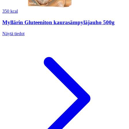
350 kcal
Myllärin Gluteeniton kaurasämpyläjauho 500g
Näytä tiedot