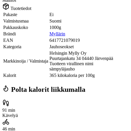
Mainos
Tuotetiedot
Pakaste
Ei
Valmistusmaa
Suomi
Pakkauskoko
1000g
Brändi
Myllärin
EAN
6417721079019
Kategoria
Jauhoseokset
Helsingin Mylly Oy
Puurtajankatu 34 04440 Järvenpää
Markkinoija / Valmistaja
Tuotteen virallinen nimi
sämpyläjauho
Kalorit
365 kilokaloria per 100g
Polta kalorit liikkumalla
91 min
Kävelyä
46 min