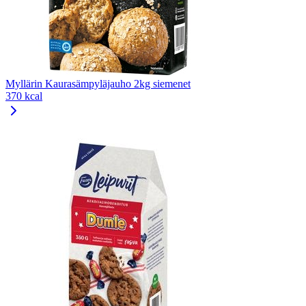
Myllärin Kaurasämpyläjauho 2kg siemenet
370 kcal