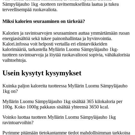
Sämpyläjauho 1kg -tuotteen ravitsemuksellista laatua ja tukea
terveellisempää ruokavaliota.
Miksi kalorien seuraaminen on tärkeää?
Kalorien ja ravintoarvojen seuraaminen auttaa ymmärtämään ruoan
energiasisältöä sekä tukee painonhallintaa ja hyvinvointia.
Kalori.infossa voit helposti vertailla eri elintarvikkeiden
kalorimääriä, tarkastella Myllärin Luomu Sämpyläjauho 1kg-
tuotteen ravintoarvoja ja löytää ruokavalioosi sopivia, vähäkalorisia
vaihtoehtoja.
Usein kysytyt kysymykset
Kuinka paljon kaloreita tuotteessa Myllärin Luomu Sämpyläjauho
1kg on?
Myllärin Luomu Sämpyläjauho 1kg sisältää 365 kilokaloria per
100g. Koko 1000g pakkaus sisältää yhteensä 3650 kcal.
Voinko luottaa tuotteen Myllärin Luomu Sämpyläjauho 1kg
ravintoarvoihin?
Pyrimme pitämään tietokantamme tiedot mahdollisimman tarkkoina