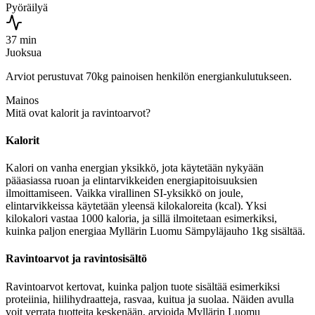
Pyöräilyä
37 min
Juoksua
Arviot perustuvat 70kg painoisen henkilön energiankulutukseen.
Mainos
Mitä ovat kalorit ja ravintoarvot?
Kalorit
Kalori on vanha energian yksikkö, jota käytetään nykyään
pääasiassa ruoan ja elintarvikkeiden energiapitoisuuksien
ilmoittamiseen. Vaikka virallinen SI-yksikkö on joule,
elintarvikkeissa käytetään yleensä kilokaloreita (kcal). Yksi
kilokalori vastaa 1000 kaloria, ja sillä ilmoitetaan esimerkiksi,
kuinka paljon energiaa Myllärin Luomu Sämpyläjauho 1kg sisältää.
Ravintoarvot ja ravintosisältö
Ravintoarvot kertovat, kuinka paljon tuote sisältää esimerkiksi
proteiinia, hiilihydraatteja, rasvaa, kuitua ja suolaa. Näiden avulla
voit verrata tuotteita keskenään, arvioida Myllärin Luomu