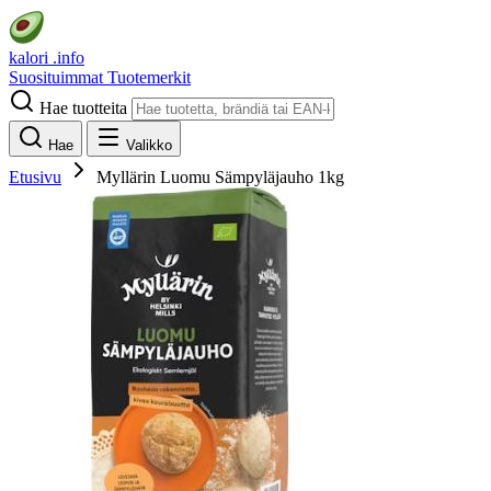
kalori
.info
Suosituimmat
Tuotemerkit
Hae tuotteita
Hae
Valikko
Etusivu
Myllärin Luomu Sämpyläjauho 1kg