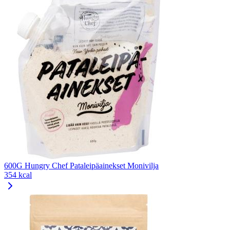
600G Hungry Chef Pataleipäainekset Monivilja
354 kcal