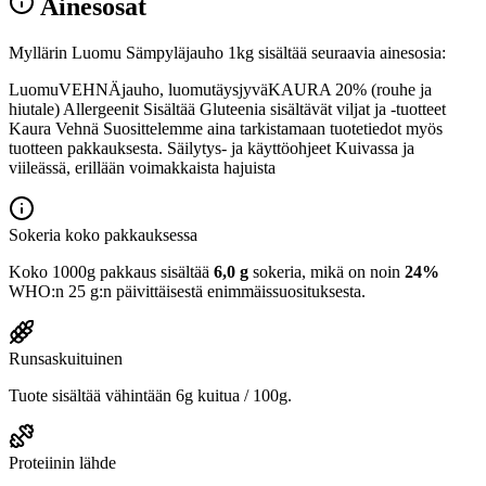
Ainesosat
Myllärin Luomu Sämpyläjauho 1kg sisältää seuraavia ainesosia:
LuomuVEHNÄjauho, luomutäysjyväKAURA 20% (rouhe ja
hiutale) Allergeenit Sisältää Gluteenia sisältävät viljat ja -tuotteet
Kaura Vehnä Suosittelemme aina tarkistamaan tuotetiedot myös
tuotteen pakkauksesta. Säilytys- ja käyttöohjeet Kuivassa ja
viileässä, erillään voimakkaista hajuista
Sokeria koko pakkauksessa
Koko 1000g pakkaus sisältää
6,0 g
sokeria, mikä on noin
24%
WHO:n 25 g:n päivittäisestä enimmäissuosituksesta.
Runsaskuituinen
Tuote sisältää vähintään 6g kuitua / 100g.
Proteiinin lähde