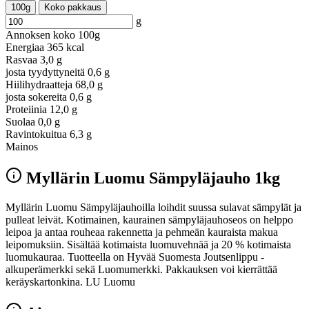
100g
Koko pakkaus
g
Annoksen koko
100g
Energiaa
365 kcal
Rasvaa
3,0 g
josta tyydyttyneitä
0,6 g
Hiilihydraatteja
68,0 g
josta sokereita
0,6 g
Proteiinia
12,0 g
Suolaa
0,0 g
Ravintokuitua
6,3 g
Mainos
Myllärin Luomu Sämpyläjauho 1kg
Myllärin Luomu Sämpyläjauhoilla loihdit suussa sulavat sämpylät ja
pulleat leivät. Kotimainen, kaurainen sämpyläjauhoseos on helppo
leipoa ja antaa rouheaa rakennetta ja pehmeän kauraista makua
leipomuksiin. Sisältää kotimaista luomuvehnää ja 20 % kotimaista
luomukauraa. Tuotteella on Hyvää Suomesta Joutsenlippu -
alkuperämerkki sekä Luomumerkki. Pakkauksen voi kierrättää
keräyskartonkina. LU Luomu