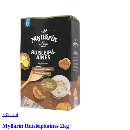
335 kcal
Myllärin Ruisleipäaines 2kg