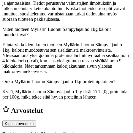
ja ajantasaisina. Tiedot perustuvat valmistajien ilmoituksiin ja
julkisiin elintarviketietokantoihin. Koska tuotteiden reseptit voivat
muuttua, suosittelemme varmistamaan tarkat tiedot aina myös
suoraan tuotteen pakkauksesta.
Miten tuotteen Myllärin Luomu Sämpyläjauho 1kg kalorit
muodostuvat?
Elintarvikkeiden, kuten tuotteen Myllärin Luomu Sämpyläjauho
1kg, kalorit muodostuvat sen sisältämistä makroravinteista.
Yleissääntönä yksi gramma proteiinia tai hiilihydraattia sisältää noin
4 kilokaloria (kcal), kun taas yksi gramma rasvaa sisältää noin 9
kilokaloria. Näet tarkemman kalorijakauman sivun yläosan
makroravinnekaaviosta.
Onko Myllärin Luomu Sämpyläjauho 1kg proteiinipitoinen?
Kyllä, Myllärin Luomu Sämpyläjauho 1kg sisältää 12,0g proteiinia
per 100g, mikä tekee siitä hyvän proteiinin lähteen.
Arvostelut
Kirjoita arvostelu