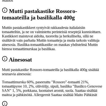
Mainos
Mutti pastakastike Rossoro-
tomaateilla ja basilikalla 400g
Muttin pastakastikkeet syntyivät rakkaudesta italialaisiin
tomaatteihin, ja ne on valmistettu perinteisiä reseptejä kunnioittaen.
Kastikkeet maistuvat aidolta, tuoreelta ja herkulliselta, sillä ne
sisältävät vain parhaita Muttin tomaatteja ja muita tarkoin valittuja
ainesosia. Basilika-tomaattikastike on maukas yhdistelmä Muttin
hienoa tomaattimurskaa ja basilikaa.
Ainesosat
Mutti pastakastike Rossoro-tomaateilla ja basilikalla 400g sisältää
seuraavia ainesosia:
Tomaattimurska 60%, paseerattu "Rossoro"-tomaatti 21%,
tomaattipyree 10, 2%, oliiviöljy, sipuli, basilika "Basilico Genovese
SAN" 1, 5%, porkkana, luontaiset aromit, suola. Saattaa sisältää
maitoa ja pähkinöitä. Allergeenit Saattaa sisältää Maito Pähkinät