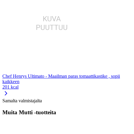
Chef Henrys Ultimato - Maailman paras tomaattikastike , sopii
kaikkeen
201 kcal
Samalta valmistajalta
Muita Mutti -tuotteita