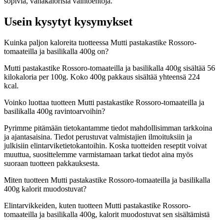
sopivia, vähäkalorisia vaihtoehtoja.
Usein kysytyt kysymykset
Kuinka paljon kaloreita tuotteessa Mutti pastakastike Rossoro-
tomaateilla ja basilikalla 400g on?
Mutti pastakastike Rossoro-tomaateilla ja basilikalla 400g sisältää 56
kilokaloria per 100g. Koko 400g pakkaus sisältää yhteensä 224
kcal.
Voinko luottaa tuotteen Mutti pastakastike Rossoro-tomaateilla ja
basilikalla 400g ravintoarvoihin?
Pyrimme pitämään tietokantamme tiedot mahdollisimman tarkkoina
ja ajantasaisina. Tiedot perustuvat valmistajien ilmoituksiin ja
julkisiin elintarviketietokantoihin. Koska tuotteiden reseptit voivat
muuttua, suosittelemme varmistamaan tarkat tiedot aina myös
suoraan tuotteen pakkauksesta.
Miten tuotteen Mutti pastakastike Rossoro-tomaateilla ja basilikalla
400g kalorit muodostuvat?
Elintarvikkeiden, kuten tuotteen Mutti pastakastike Rossoro-
tomaateilla ja basilikalla 400g, kalorit muodostuvat sen sisältämistä