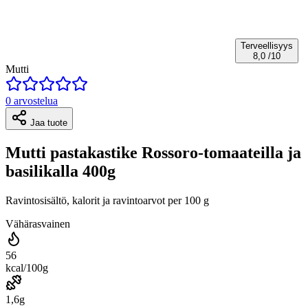
Terveellisyys
8,0
/10
Mutti
0 arvostelua
Jaa tuote
Mutti pastakastike Rossoro-tomaateilla ja
basilikalla 400g
Ravintosisältö, kalorit ja ravintoarvot per 100 g
Vähärasvainen
56
kcal/100g
1,6g