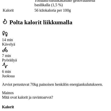
Tomaatti-basilikakastike genovalaisella
basilikalla (1,5 %)
Kalorit
56 kilokaloria per 100g
Polta kalorit liikkumalla
14 min
Kävelyä
7 min
Pyöräilyä
6 min
Juoksua
Arviot perustuvat 70kg painoisen henkilön energiankulutukseen.
Mainos
Mitä ovat kalorit ja ravintoarvot?
Kalorit