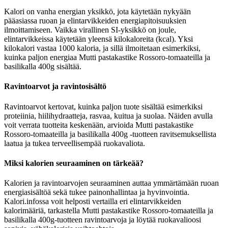
Kalori on vanha energian yksikkö, jota käytetään nykyään
pääasiassa ruoan ja elintarvikkeiden energiapitoisuuksien
ilmoittamiseen. Vaikka virallinen SI-yksikkö on joule,
elintarvikkeissa käytetään yleensä kilokaloreita (kcal). Yksi
kilokalori vastaa 1000 kaloria, ja sillä ilmoitetaan esimerkiksi,
kuinka paljon energiaa Mutti pastakastike Rossoro-tomaateilla ja
basilikalla 400g sisältää.
Ravintoarvot ja ravintosisältö
Ravintoarvot kertovat, kuinka paljon tuote sisältää esimerkiksi
proteiinia, hiilihydraatteja, rasvaa, kuitua ja suolaa. Näiden avulla
voit verrata tuotteita keskenään, arvioida Mutti pastakastike
Rossoro-tomaateilla ja basilikalla 400g -tuotteen ravitsemuksellista
laatua ja tukea terveellisempää ruokavaliota.
Miksi kalorien seuraaminen on tärkeää?
Kalorien ja ravintoarvojen seuraaminen auttaa ymmärtämään ruoan
energiasisältöä sekä tukee painonhallintaa ja hyvinvointia.
Kalori.infossa voit helposti vertailla eri elintarvikkeiden
kalorimääriä, tarkastella Mutti pastakastike Rossoro-tomaateilla ja
basilikalla 400g-tuotteen ravintoarvoja ja löytää ruokavalioosi