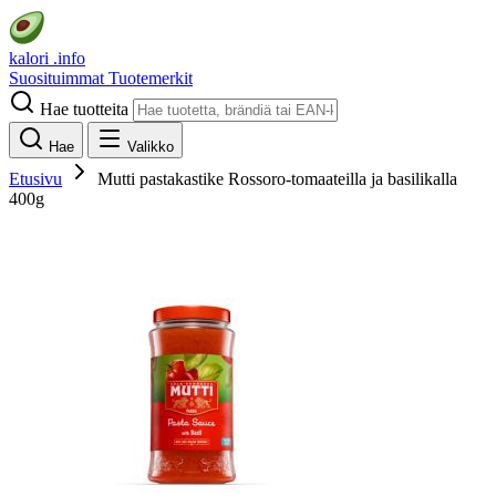
kalori
.info
Suosituimmat
Tuotemerkit
Hae tuotteita
Hae
Valikko
Etusivu
Mutti pastakastike Rossoro-tomaateilla ja basilikalla
400g