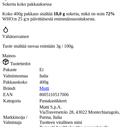
Sokeria koko pakkauksessa
Koko 400g pakkaus sisältää
18,0 g
sokeria, mikä on noin
72%
WHO:n 25 g:n päivittäisestä enimmäissuosituksesta.
Vähärasvainen
Tuote sisältää rasvaa enintään 3g / 100g.
Mainos
Tuotetiedot
Pakaste
Ei
Valmistusmaa
Italia
Pakkauskoko
400g
Brändi
Mutti
EAN
8005110517006
Kategoria
Pastakastikkeet
Mutti S.p.A.
ViaTraversetolo 28, 43022 Montechiarugolo,
Markkinoija /
Parma, Italia
Valmistaja
Tuotteen virallinen nimi