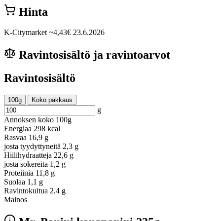
Hinta
K-Citymarket
~4,43€
23.6.2026
Ravintosisältö ja ravintoarvot
Ravintosisältö
100g
Koko pakkaus
g
Annoksen koko
100g
Energiaa
298 kcal
Rasvaa
16,9 g
josta tyydyttyneitä
2,3 g
Hiilihydraatteja
22,6 g
josta sokereita
1,2 g
Proteiinia
11,8 g
Suolaa
1,1 g
Ravintokuitua
2,4 g
Mainos