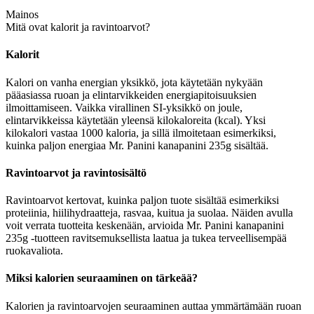
Mainos
Mitä ovat kalorit ja ravintoarvot?
Kalorit
Kalori on vanha energian yksikkö, jota käytetään nykyään
pääasiassa ruoan ja elintarvikkeiden energiapitoisuuksien
ilmoittamiseen. Vaikka virallinen SI-yksikkö on joule,
elintarvikkeissa käytetään yleensä kilokaloreita (kcal). Yksi
kilokalori vastaa 1000 kaloria, ja sillä ilmoitetaan esimerkiksi,
kuinka paljon energiaa Mr. Panini kanapanini 235g sisältää.
Ravintoarvot ja ravintosisältö
Ravintoarvot kertovat, kuinka paljon tuote sisältää esimerkiksi
proteiinia, hiilihydraatteja, rasvaa, kuitua ja suolaa. Näiden avulla
voit verrata tuotteita keskenään, arvioida Mr. Panini kanapanini
235g -tuotteen ravitsemuksellista laatua ja tukea terveellisempää
ruokavaliota.
Miksi kalorien seuraaminen on tärkeää?
Kalorien ja ravintoarvojen seuraaminen auttaa ymmärtämään ruoan