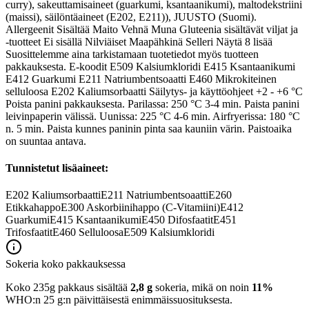
curry), sakeuttamisaineet (guarkumi, ksantaanikumi), maltodekstriini
(maissi), säilöntäaineet (E202, E211)), JUUSTO (Suomi).
Allergeenit Sisältää Maito Vehnä Muna Gluteenia sisältävät viljat ja
-tuotteet Ei sisällä Nilviäiset Maapähkinä Selleri Näytä 8 lisää
Suosittelemme aina tarkistamaan tuotetiedot myös tuotteen
pakkauksesta. E-koodit E509 Kalsiumkloridi E415 Ksantaanikumi
E412 Guarkumi E211 Natriumbentsoaatti E460 Mikrokiteinen
selluloosa E202 Kaliumsorbaatti Säilytys- ja käyttöohjeet +2 - +6 °C
Poista panini pakkauksesta. Parilassa: 250 °C 3-4 min. Paista panini
leivinpaperin välissä. Uunissa: 225 °C 4-6 min. Airfryerissa: 180 °C
n. 5 min. Paista kunnes paninin pinta saa kauniin värin. Paistoaika
on suuntaa antava.
Tunnistetut lisäaineet:
E202
Kaliumsorbaatti
E211
Natriumbentsoaatti
E260
Etikkahappo
E300
Askorbiinihappo (C-Vitamiini)
E412
Guarkumi
E415
Ksantaanikumi
E450
Difosfaatit
E451
Trifosfaatit
E460
Selluloosa
E509
Kalsiumkloridi
Sokeria koko pakkauksessa
Koko 235g pakkaus sisältää
2,8 g
sokeria, mikä on noin
11%
WHO:n 25 g:n päivittäisestä enimmäissuosituksesta.