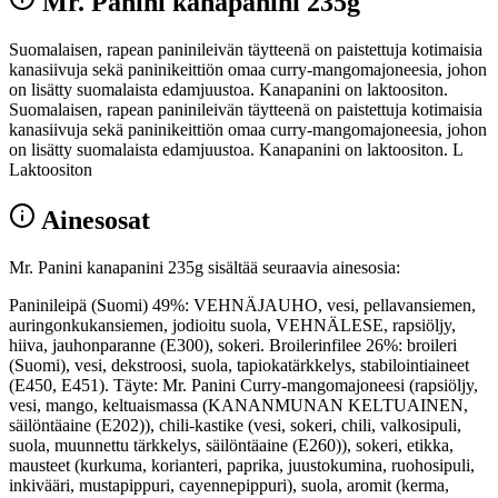
Mr. Panini kanapanini 235g
Suomalaisen, rapean paninileivän täytteenä on paistettuja kotimaisia
kanasiivuja sekä paninikeittiön omaa curry-mangomajoneesia, johon
on lisätty suomalaista edamjuustoa. Kanapanini on laktoositon.
Suomalaisen, rapean paninileivän täytteenä on paistettuja kotimaisia
kanasiivuja sekä paninikeittiön omaa curry-mangomajoneesia, johon
on lisätty suomalaista edamjuustoa. Kanapanini on laktoositon. L
Laktoositon
Ainesosat
Mr. Panini kanapanini 235g sisältää seuraavia ainesosia:
Paninileipä (Suomi) 49%: VEHNÄJAUHO, vesi, pellavansiemen,
auringonkukansiemen, jodioitu suola, VEHNÄLESE, rapsiöljy,
hiiva, jauhonparanne (E300), sokeri. Broilerinfilee 26%: broileri
(Suomi), vesi, dekstroosi, suola, tapiokatärkkelys, stabilointiaineet
(E450, E451). Täyte: Mr. Panini Curry-mangomajoneesi (rapsiöljy,
vesi, mango, keltuaismassa (KANANMUNAN KELTUAINEN,
säilöntäaine (E202)), chili-kastike (vesi, sokeri, chili, valkosipuli,
suola, muunnettu tärkkelys, säilöntäaine (E260)), sokeri, etikka,
mausteet (kurkuma, korianteri, paprika, juustokumina, ruohosipuli,
inkivääri, mustapippuri, cayennepippuri), suola, aromit (kerma,