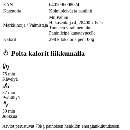
EAN
6405096008024
Kategoria
Kolmioleivät ja paniinit
Mr. Panini
Hakasenkuja 4, 28400 Ulvila
Markkinoija / Valmistaja
Tuotteen virallinen nimi
Paninileipä kanatäytteellä
Kalorit
298 kilokaloria per 100g
Polta kalorit liikkumalla
75 min
Kävelyä
37 min
Pyöräilyä
30 min
Juoksua
Arviot perustuvat 70kg painoisen henkilön energiankulutukseen.