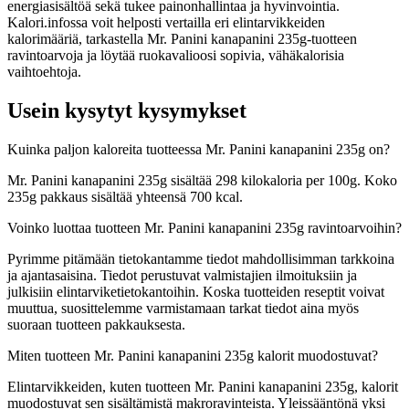
energiasisältöä sekä tukee painonhallintaa ja hyvinvointia.
Kalori.infossa voit helposti vertailla eri elintarvikkeiden
kalorimääriä, tarkastella Mr. Panini kanapanini 235g-tuotteen
ravintoarvoja ja löytää ruokavalioosi sopivia, vähäkalorisia
vaihtoehtoja.
Usein kysytyt kysymykset
Kuinka paljon kaloreita tuotteessa Mr. Panini kanapanini 235g on?
Mr. Panini kanapanini 235g sisältää 298 kilokaloria per 100g. Koko
235g pakkaus sisältää yhteensä 700 kcal.
Voinko luottaa tuotteen Mr. Panini kanapanini 235g ravintoarvoihin?
Pyrimme pitämään tietokantamme tiedot mahdollisimman tarkkoina
ja ajantasaisina. Tiedot perustuvat valmistajien ilmoituksiin ja
julkisiin elintarviketietokantoihin. Koska tuotteiden reseptit voivat
muuttua, suosittelemme varmistamaan tarkat tiedot aina myös
suoraan tuotteen pakkauksesta.
Miten tuotteen Mr. Panini kanapanini 235g kalorit muodostuvat?
Elintarvikkeiden, kuten tuotteen Mr. Panini kanapanini 235g, kalorit
muodostuvat sen sisältämistä makroravinteista. Yleissääntönä yksi