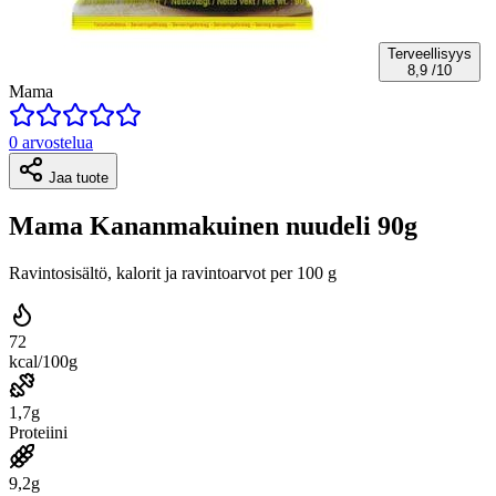
Terveellisyys
8,9
/10
Mama
0 arvostelua
Jaa tuote
Mama Kananmakuinen nuudeli 90g
Ravintosisältö, kalorit ja ravintoarvot per 100 g
72
kcal/100g
1,7g
Proteiini
9,2g