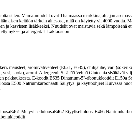
otta sitten. Mama-nuudelit ovat Thaimaassa markkinajohtajan asemassa j
tämaisen keittiön tärkein ainesosa, niitä on käytetty yli 4000 vuotta. 
äisten ja kasvisten lisäkkeeksi. Nuudelit ovat maistuvia sekä lämpöisen
ltymykset ja allergiat. L Laktoositon
ri, mausteet, aromivahventeet (E621, E635), chilijauhe, väri (sokerik
suola), aromi. Allergeenit Sisältää Vehnä Gluteenia sisältävät viljat
tteen pakkauksesta. E-koodit E635 Dinatrium-5''-ribonukleotidit E150
osa E500 Natriumkarbonaatti Säilytys- ja käyttöohjeet Kuivassa huone
.
loosa
E461
Metyyliselluloosa
E462
Etyyliselluloosa
E466
Natriumkarbok
ibonukleotidit