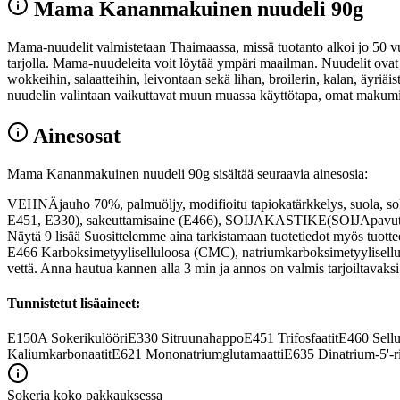
Mama Kananmakuinen nuudeli 90g
Mama-nuudelit valmistetaan Thaimaassa, missä tuotanto alkoi jo 50 vu
tarjolla. Mama-nuudeleita voit löytää ympäri maailman. Nuudelit ovat i
wokkeihin, salaatteihin, leivontaan sekä lihan, broilerin, kalan, äyri
nuudelin valintaan vaikuttavat muun muassa käyttötapa, omat makumie
Ainesosat
Mama Kananmakuinen nuudeli 90g sisältää seuraavia ainesosia:
VEHNÄjauho 70%, palmuöljy, modifioitu tapiokatärkkelys, suola, soke
E451, E330), sakeuttamisaine (E466), SOIJAKASTIKE(SOIJApavut, vesi, 
Näytä 9 lisää Suosittelemme aina tarkistamaan tuotetiedot myös tuo
E466 Karboksimetyyliselluloosa (CMC), natriumkarboksimetyylisellulo
vettä. Anna hautua kannen alla 3 min ja annos on valmis tarjoiltavaksi
Tunnistetut lisäaineet:
E150A
Sokerikulööri
E330
Sitruunahappo
E451
Trifosfaatit
E460
Sellu
Kaliumkarbonaatit
E621
Mononatriumglutamaatti
E635
Dinatrium-5'-r
Sokeria koko pakkauksessa