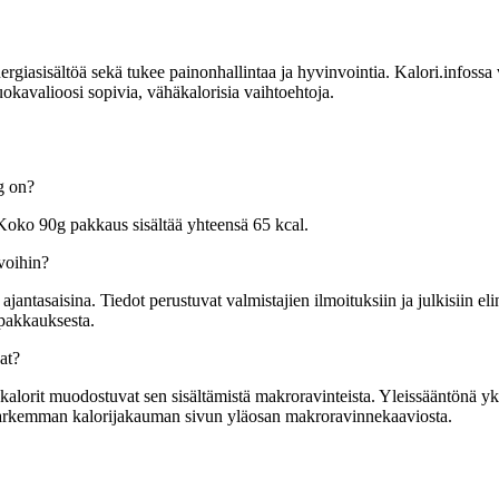
sisältöä sekä tukee painonhallintaa ja hyvinvointia. Kalori.infossa voit
kavalioosi sopivia, vähäkalorisia vaihtoehtoja.
g on?
oko 90g pakkaus sisältää yhteensä 65 kcal.
voihin?
tasaisina. Tiedot perustuvat valmistajien ilmoituksiin ja julkisiin elin
 pakkauksesta.
at?
rit muodostuvat sen sisältämistä makroravinteista. Yleissääntönä yksi g
t tarkemman kalorijakauman sivun yläosan makroravinnekaaviosta.