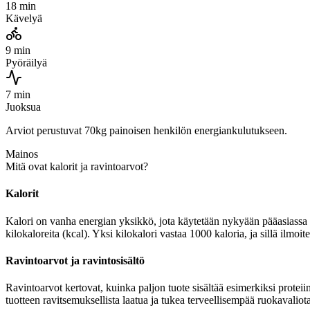
18 min
Kävelyä
9 min
Pyöräilyä
7 min
Juoksua
Arviot perustuvat 70kg painoisen henkilön energiankulutukseen.
Mainos
Mitä ovat kalorit ja ravintoarvot?
Kalorit
Kalori on vanha energian yksikkö, jota käytetään nykyään pääasiassa r
kilokaloreita (kcal). Yksi kilokalori vastaa 1000 kaloria, ja sillä il
Ravintoarvot ja ravintosisältö
Ravintoarvot kertovat, kuinka paljon tuote sisältää esimerkiksi protei
tuotteen ravitsemuksellista laatua ja tukea terveellisempää ruokavaliota