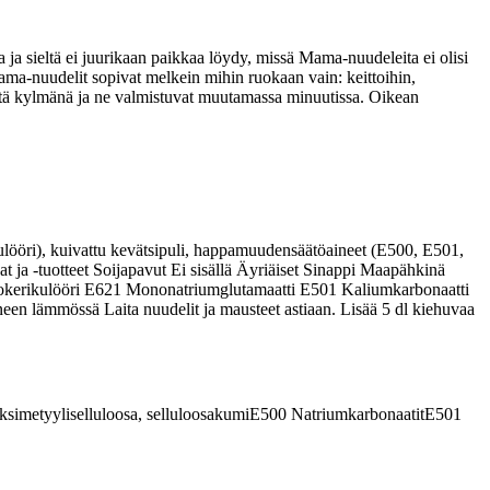
a sieltä ei juurikaan paikkaa löydy, missä Mama-nuudeleita ei olisi
Mama-nuudelit sopivat melkein mihin ruokaan vain: keittoihin,
ä että kylmänä ja ne valmistuvat muutamassa minuutissa. Oikean
ulööri), kuivattu kevätsipuli, happamuudensäätöaineet (E500, E501,
 ja -tuotteet Soijapavut Ei sisällä Äyriäiset Sinappi Maapähkinä
a Sokerikulööri E621 Mononatriumglutamaatti E501 Kaliumkarbonaatti
en lämmössä Laita nuudelit ja mausteet astiaan. Lisää 5 dl kiehuvaa
simetyyliselluloosa, selluloosakumi
E500
Natriumkarbonaatit
E501