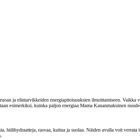
uoan ja elintarvikkeiden energiapitoisuuksien ilmoittamiseen. Vaikka vi
moitetaan esimerkiksi, kuinka paljon energiaa Mama Kananmakuinen nuudel
inia, hiilihydraatteja, rasvaa, kuitua ja suolaa. Näiden avulla voit ver
.