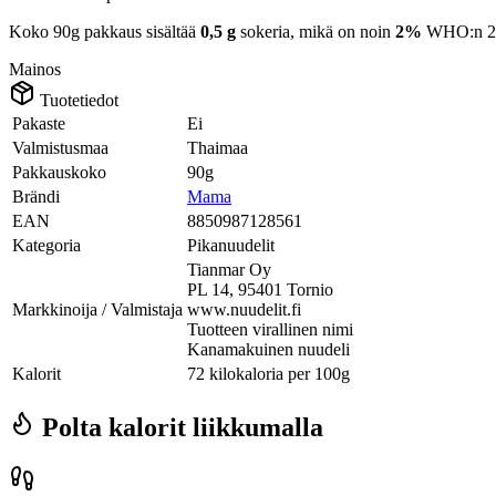
Koko 90g pakkaus sisältää
0,5 g
sokeria, mikä on noin
2%
WHO:n 25 g
Mainos
Tuotetiedot
Pakaste
Ei
Valmistusmaa
Thaimaa
Pakkauskoko
90g
Brändi
Mama
EAN
8850987128561
Kategoria
Pikanuudelit
Tianmar Oy
PL 14, 95401 Tornio
Markkinoija / Valmistaja
www.nuudelit.fi
Tuotteen virallinen nimi
Kanamakuinen nuudeli
Kalorit
72 kilokaloria per 100g
Polta kalorit liikkumalla