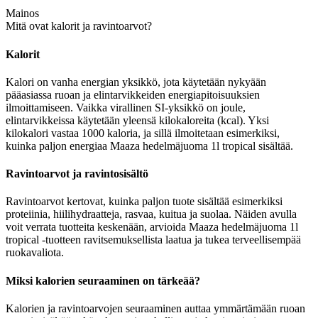
Mainos
Mitä ovat kalorit ja ravintoarvot?
Kalorit
Kalori on vanha energian yksikkö, jota käytetään nykyään
pääasiassa ruoan ja elintarvikkeiden energiapitoisuuksien
ilmoittamiseen. Vaikka virallinen SI-yksikkö on joule,
elintarvikkeissa käytetään yleensä kilokaloreita (kcal). Yksi
kilokalori vastaa 1000 kaloria, ja sillä ilmoitetaan esimerkiksi,
kuinka paljon energiaa Maaza hedelmäjuoma 1l tropical sisältää.
Ravintoarvot ja ravintosisältö
Ravintoarvot kertovat, kuinka paljon tuote sisältää esimerkiksi
proteiinia, hiilihydraatteja, rasvaa, kuitua ja suolaa. Näiden avulla
voit verrata tuotteita keskenään, arvioida Maaza hedelmäjuoma 1l
tropical -tuotteen ravitsemuksellista laatua ja tukea terveellisempää
ruokavaliota.
Miksi kalorien seuraaminen on tärkeää?
Kalorien ja ravintoarvojen seuraaminen auttaa ymmärtämään ruoan