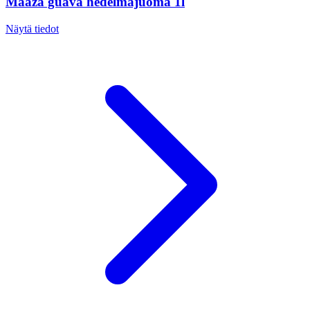
Maaza guava hedelmäjuoma 1l
Näytä tiedot