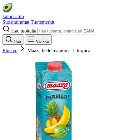
kalori
.info
Suosituimmat
Tuotemerkit
Hae tuotteita
Hae
Valikko
Etusivu
Maaza hedelmäjuoma 1l tropical