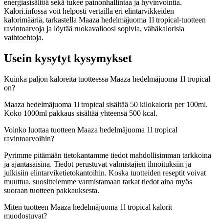
energiasisältöä sekä tukee painonhallintaa ja hyvinvointia.
Kalori.infossa voit helposti vertailla eri elintarvikkeiden
kalorimääriä, tarkastella Maaza hedelmäjuoma 1l tropical-tuotteen
ravintoarvoja ja löytää ruokavalioosi sopivia, vähäkalorisia
vaihtoehtoja.
Usein kysytyt kysymykset
Kuinka paljon kaloreita tuotteessa Maaza hedelmäjuoma 1l tropical
on?
Maaza hedelmäjuoma 1l tropical sisältää 50 kilokaloria per 100ml.
Koko 1000ml pakkaus sisältää yhteensä 500 kcal.
Voinko luottaa tuotteen Maaza hedelmäjuoma 1l tropical
ravintoarvoihin?
Pyrimme pitämään tietokantamme tiedot mahdollisimman tarkkoina
ja ajantasaisina. Tiedot perustuvat valmistajien ilmoituksiin ja
julkisiin elintarviketietokantoihin. Koska tuotteiden reseptit voivat
muuttua, suosittelemme varmistamaan tarkat tiedot aina myös
suoraan tuotteen pakkauksesta.
Miten tuotteen Maaza hedelmäjuoma 1l tropical kalorit
muodostuvat?