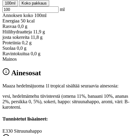
100ml
Koko pakkaus
ml
Annoksen koko
100ml
Energiaa
50 kcal
Rasvaa
0,0 g
Hiilihydraatteja
11,9 g
josta sokereita
11,8 g
Proteiinia
0,2 g
Suolaa
0,0 g
Ravintokuitua
0,0 g
Mainos
Ainesosat
Maaza hedelmäjuoma 1l tropical sisältää seuraavia ainesosia:
vesi, hedelmämehu tiivisteestä (omena 11%, banaani 10%, ananas
2%, persikka 0, 5%), sokeri, happo: sitruunahappo, aromi, väri: B-
karoteeni.
Tunnistetut lisäaineet:
E330
Sitruunahappo