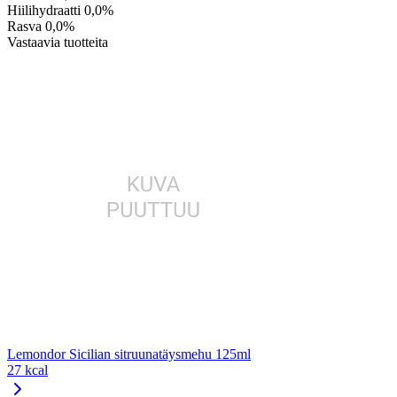
Hiilihydraatti
0,0%
Rasva
0,0%
Vastaavia tuotteita
Lemondor Sicilian sitruunatäysmehu 125ml
27 kcal