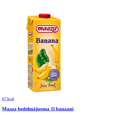
67 kcal
Maaza hedelmäjuoma 1l banaani