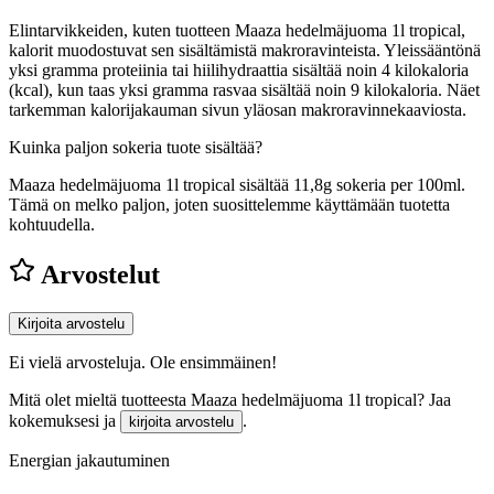
Elintarvikkeiden, kuten tuotteen Maaza hedelmäjuoma 1l tropical,
kalorit muodostuvat sen sisältämistä makroravinteista. Yleissääntönä
yksi gramma proteiinia tai hiilihydraattia sisältää noin 4 kilokaloria
(kcal), kun taas yksi gramma rasvaa sisältää noin 9 kilokaloria. Näet
tarkemman kalorijakauman sivun yläosan makroravinnekaaviosta.
Kuinka paljon sokeria tuote sisältää?
Maaza hedelmäjuoma 1l tropical sisältää 11,8g sokeria per 100ml.
Tämä on melko paljon, joten suosittelemme käyttämään tuotetta
kohtuudella.
Arvostelut
Kirjoita arvostelu
Ei vielä arvosteluja. Ole ensimmäinen!
Mitä olet mieltä tuotteesta Maaza hedelmäjuoma 1l tropical? Jaa
kokemuksesi ja
.
kirjoita arvostelu
Energian jakautuminen