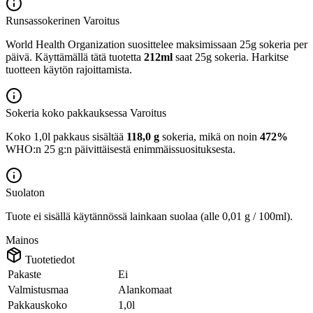
Runsassokerinen
Varoitus
World Health Organization suosittelee maksimissaan 25g sokeria per
päivä. Käyttämällä tätä tuotetta
212ml
saat 25g sokeria. Harkitse
tuotteen käytön rajoittamista.
Sokeria koko pakkauksessa
Varoitus
Koko 1,0l pakkaus sisältää
118,0 g
sokeria, mikä on noin
472%
WHO:n 25 g:n päivittäisestä enimmäissuosituksesta.
Suolaton
Tuote ei sisällä käytännössä lainkaan suolaa (alle 0,01 g / 100ml).
Mainos
Tuotetiedot
Pakaste
Ei
Valmistusmaa
Alankomaat
Pakkauskoko
1,0l