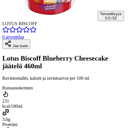
Terveellisyys
0,0
/10
LOTUS BISCOFF
0 arvostelua
Jaa tuote
Lotus Biscoff Blueberry Cheesecake
jäätelö 460ml
Ravintosisältö, kalorit ja ravintoarvot per 100 ml
Runsassokerinen
231
kcal/100ml
3,6g
Proteiini