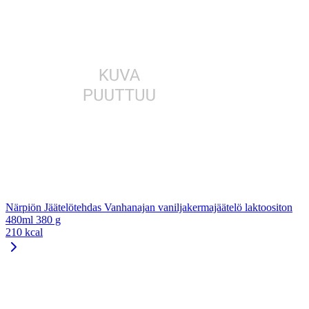
Närpiön Jäätelötehdas Vanhanajan vaniljakermajäätelö laktoositon
480ml 380 g
210 kcal