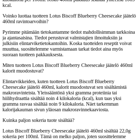
kcal.
Voinko luottaa tuotteen Lotus Biscoff Blueberry Cheesecake jäätelö
460ml ravintoarvoihin?
Pyrimme pitämään tietokantamme tiedot mahdollisimman tarkkoina
ja ajantasaisina. Tiedot perustuvat valmistajien ilmoituksiin ja
julkisiin elintarviketietokantoihin. Koska tuotteiden reseptit voivat
muuttua, suosittelemme varmistamaan tarkat tiedot aina myös
suoraan tuotteen pakkauksesta.
Miten tuotteen Lotus Biscoff Blueberry Cheesecake jäätelö 460ml
kalorit muodostuvat?
Elintarvikkeiden, kuten tuotteen Lotus Biscoff Blueberry
Cheesecake jäätelö 460ml, kalorit muodostuvat sen sisältämistä
makroravinteista. Yleissääntönä yksi gramma proteiinia tai
hiilihydraattia sisältää noin 4 kilokaloria (kcal), kun taas yksi
gramma rasvaa sisältää noin 9 kilokaloria. Näet tarkemman
kalorijakauman sivun yläosan makroravinnekaaviosta.
Kuinka paljon sokeria tuote sisältää?
Lotus Biscoff Blueberry Cheesecake jäätelö 460ml sisältää 22,0g
sokeria per 100ml.
Tämä on melko paljon, joten suosittelemme