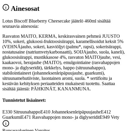
Ainesosat
Lotus Biscoff Blueberry Cheesecake jäätelö 460ml sisältää
seuraavia ainesosia:
Rasvaton MAITO, KERMA, keskirasvainen pehmeä JUUSTO
10%, sokeri, glukoosi-fruktoosisiirappi, karamellisoidut keksit 5%
(VEHNÄjauho, sokeri, kasviöljyt (palmu*, rapsi), sokerisiirappi,
nostatusaine (natriumvetykarbonaatti), SOIJAjauho, suola, kaneli),
glukoosisiirappi, mustikkasose 4%, rasvaton MAITOjauhe, vesi,
kaakaovoi, herajauhe (MAITO), emulgointiaine (rasvahappojen
mono- ja diglyseridit), tärkkelys, happo (sitruunahappo),
stabilointiaineet (johanneksenleipäpuujauhe, guarkumi),
sitruunamehutiiviste, luontainen aromi, suola. * sertifioitu ja
kestävän kehityksen periaatteiden mukaisesti tuotettu. Saattaa
sisältää jäämiä: PÄHKINÄT, KANANMUNA.
Tunnistetut lisäaineet:
E330
Sitruunahappo
E410
Johanneksenleipäpuujauhe
E412
Guarkumi
E471
Rasvahappojen mono- ja diglyseridit
E949
Vety
Runsassokerinen
Varoitus