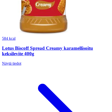
584 kcal
Lotus Biscoff Spread Creamy karamellisoitu
keksilevite 400g
Näytä tiedot