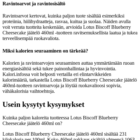
Ravintoarvot ja ravintosisältö
Ravintoarvot kertovat, kuinka paljon tuote sisältää esimerkiksi
proteiinia, hiilihydraatteja, rasvaa, kuitua ja suolaa. Näiden avulla
voit verrata tuotteita keskenään, arvioida Lotus Biscoff Blueberry
Cheesecake jäätelö 460ml -tuotteen ravitsemuksellista laatua ja tukea
terveellisempää ruokavaliota.
Miksi kalorien seuraaminen on tärkeää?
Kalorien ja ravintoarvojen seuraaminen auttaa ymmärtämään ruoan
energiasisältöä sekä tukee painonhallintaa ja hyvinvointia.
Kalori.infossa voit helposti vertailla eri elintarvikkeiden
kalorimääriä, tarkastella Lotus Biscoff Blueberry Cheesecake jäätelö
460ml-tuotteen ravintoarvoja ja löytää ruokavalioosi sopivia,
vähäkalorisia vaihtoehtoja.
Usein kysytyt kysymykset
Kuinka paljon kaloreita tuotteessa Lotus Biscoff Blueberry
Cheesecake jäätelö 460ml on?
Lotus Biscoff Blueberry Cheesecake jäätelö 460ml sisältää 231
kilokaloria per 100ml. Koko 460ml pakkaus sisältää yhteensä 1063