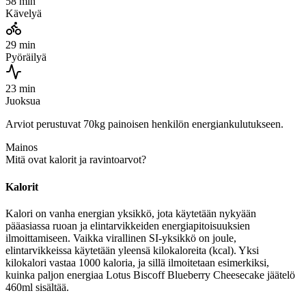
58 min
Kävelyä
29 min
Pyöräilyä
23 min
Juoksua
Arviot perustuvat 70kg painoisen henkilön energiankulutukseen.
Mainos
Mitä ovat kalorit ja ravintoarvot?
Kalorit
Kalori on vanha energian yksikkö, jota käytetään nykyään
pääasiassa ruoan ja elintarvikkeiden energiapitoisuuksien
ilmoittamiseen. Vaikka virallinen SI-yksikkö on joule,
elintarvikkeissa käytetään yleensä kilokaloreita (kcal). Yksi
kilokalori vastaa 1000 kaloria, ja sillä ilmoitetaan esimerkiksi,
kuinka paljon energiaa Lotus Biscoff Blueberry Cheesecake jäätelö
460ml sisältää.