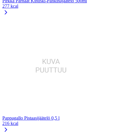
Pirkka Parhaat Kinuski-Pähkinäjäätelö 500ml
277 kcal
Pappagallo Pistaasijäätelö 0,5 l
216 kcal