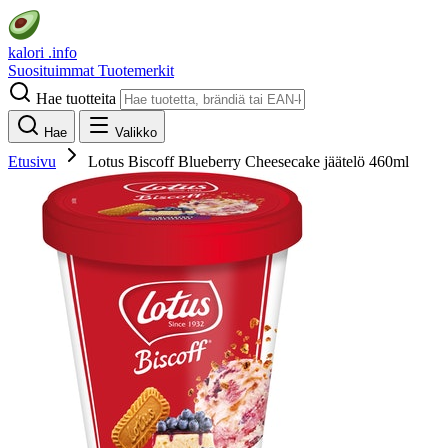
kalori
.info
Suosituimmat
Tuotemerkit
Hae tuotteita
Hae
Valikko
Etusivu
Lotus Biscoff Blueberry Cheesecake jäätelö 460ml