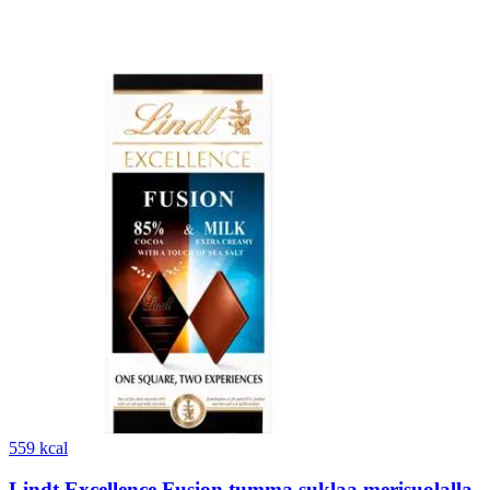
559 kcal
Lindt Excellence Fusion tumma suklaa merisuolalla