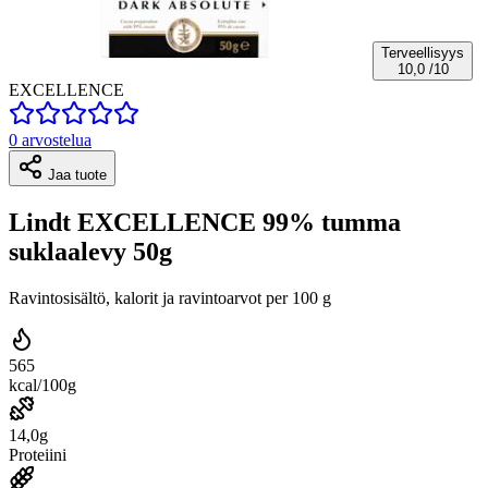
Terveellisyys
10,0
/10
EXCELLENCE
0 arvostelua
Jaa tuote
Lindt EXCELLENCE 99% tumma
suklaalevy 50g
Ravintosisältö, kalorit ja ravintoarvot per 100 g
565
kcal/100g
14,0g
Proteiini