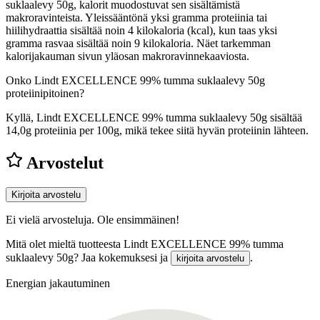
suklaalevy 50g, kalorit muodostuvat sen sisältämistä
makroravinteista. Yleissääntönä yksi gramma proteiinia tai
hiilihydraattia sisältää noin 4 kilokaloria (kcal), kun taas yksi
gramma rasvaa sisältää noin 9 kilokaloria. Näet tarkemman
kalorijakauman sivun yläosan makroravinnekaaviosta.
Onko Lindt EXCELLENCE 99% tumma suklaalevy 50g
proteiinipitoinen?
Kyllä, Lindt EXCELLENCE 99% tumma suklaalevy 50g sisältää
14,0g proteiinia per 100g, mikä tekee siitä hyvän proteiinin lähteen.
Arvostelut
Kirjoita arvostelu
Ei vielä arvosteluja. Ole ensimmäinen!
Mitä olet mieltä tuotteesta Lindt EXCELLENCE 99% tumma
suklaalevy 50g? Jaa kokemuksesi ja
.
kirjoita arvostelu
Energian jakautuminen