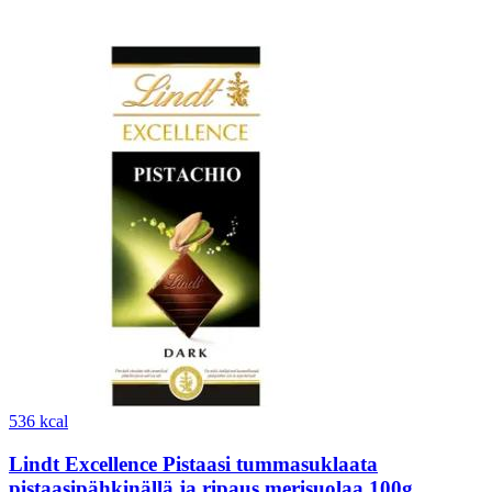
536 kcal
Lindt Excellence Pistaasi tummasuklaata
pistaasipähkinällä ja ripaus merisuolaa 100g