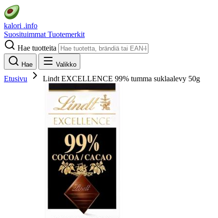
kalori
.info
Suosituimmat
Tuotemerkit
Hae tuotteita
Hae
Valikko
Etusivu
Lindt EXCELLENCE 99% tumma suklaalevy 50g