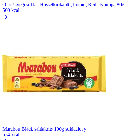
Ohoi! -vegesuklaa Hasselkrokantti, luomu, Reilu Kauppa 80g
560 kcal
Marabou Black saltlakrits 100g suklaalevy
524 kcal