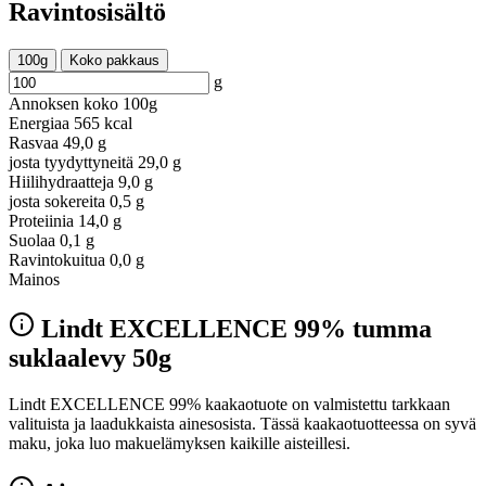
Ravintosisältö
100g
Koko pakkaus
g
Annoksen koko
100g
Energiaa
565 kcal
Rasvaa
49,0 g
josta tyydyttyneitä
29,0 g
Hiilihydraatteja
9,0 g
josta sokereita
0,5 g
Proteiinia
14,0 g
Suolaa
0,1 g
Ravintokuitua
0,0 g
Mainos
Lindt EXCELLENCE 99% tumma
suklaalevy 50g
Lindt EXCELLENCE 99% kaakaotuote on valmistettu tarkkaan
valituista ja laadukkaista ainesosista. Tässä kaakaotuotteessa on syvä
maku, joka luo makuelämyksen kaikille aisteillesi.