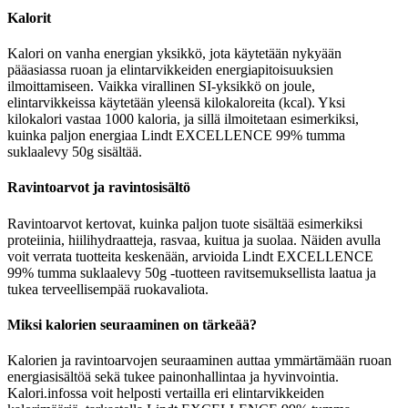
Kalorit
Kalori on vanha energian yksikkö, jota käytetään nykyään
pääasiassa ruoan ja elintarvikkeiden energiapitoisuuksien
ilmoittamiseen. Vaikka virallinen SI-yksikkö on joule,
elintarvikkeissa käytetään yleensä kilokaloreita (kcal). Yksi
kilokalori vastaa 1000 kaloria, ja sillä ilmoitetaan esimerkiksi,
kuinka paljon energiaa Lindt EXCELLENCE 99% tumma
suklaalevy 50g sisältää.
Ravintoarvot ja ravintosisältö
Ravintoarvot kertovat, kuinka paljon tuote sisältää esimerkiksi
proteiinia, hiilihydraatteja, rasvaa, kuitua ja suolaa. Näiden avulla
voit verrata tuotteita keskenään, arvioida Lindt EXCELLENCE
99% tumma suklaalevy 50g -tuotteen ravitsemuksellista laatua ja
tukea terveellisempää ruokavaliota.
Miksi kalorien seuraaminen on tärkeää?
Kalorien ja ravintoarvojen seuraaminen auttaa ymmärtämään ruoan
energiasisältöä sekä tukee painonhallintaa ja hyvinvointia.
Kalori.infossa voit helposti vertailla eri elintarvikkeiden