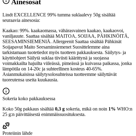
Ainesosat
Lindt EXCELLENCE 99% tumma suklaalevy 50g sisältää
seuraavia ainesosia:
Kaakao: 99%. kaakaomassa, vähärasvainen kaakao, kaakaovoi,
vaniljauute. Saattaa sisältää MAITOA, SOIJAA, PÄHKINÖITÄ,
SEESAMINSIEMENIÄ. Allergeenit Saattaa sisältää Pähkinät
Soijapavut Maito Seesaminsiemenet Suosittelemme aina
tarkistamaan tuotetiedot myös tuotteen pakkauksesta. Säilytys- ja
käyttöohjeet Säilytä suklaa tiiviisti käärittynä ja suojassa
voimakkailta hajuilta viileässä, pimeässä ja kuivassa paikassa, jonka
lämpötila on 14-20c ja suhteellinen kosteus 40-65%.
Asianmukaisissa säilytysolosuhteissa tuotteemme säilyttävät
tuoreutensa useita kuukausia.
Sokeria koko pakkauksessa
Koko 50g pakkaus sisältää
0,3 g
sokeria, mikä on noin
1%
WHO:n
25 g:n päivittäisestä enimmäissuosituksesta.
Proteiinin lähde