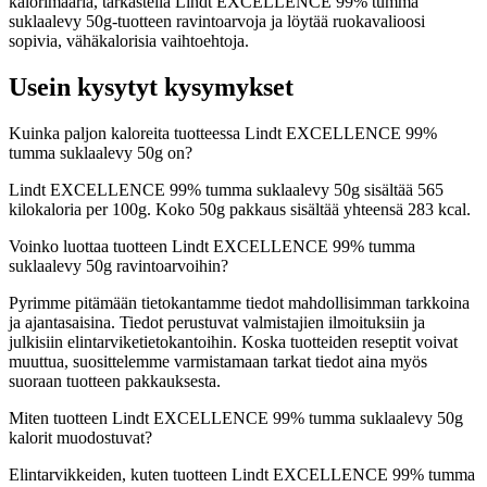
kalorimääriä, tarkastella Lindt EXCELLENCE 99% tumma
suklaalevy 50g-tuotteen ravintoarvoja ja löytää ruokavalioosi
sopivia, vähäkalorisia vaihtoehtoja.
Usein kysytyt kysymykset
Kuinka paljon kaloreita tuotteessa Lindt EXCELLENCE 99%
tumma suklaalevy 50g on?
Lindt EXCELLENCE 99% tumma suklaalevy 50g sisältää 565
kilokaloria per 100g. Koko 50g pakkaus sisältää yhteensä 283 kcal.
Voinko luottaa tuotteen Lindt EXCELLENCE 99% tumma
suklaalevy 50g ravintoarvoihin?
Pyrimme pitämään tietokantamme tiedot mahdollisimman tarkkoina
ja ajantasaisina. Tiedot perustuvat valmistajien ilmoituksiin ja
julkisiin elintarviketietokantoihin. Koska tuotteiden reseptit voivat
muuttua, suosittelemme varmistamaan tarkat tiedot aina myös
suoraan tuotteen pakkauksesta.
Miten tuotteen Lindt EXCELLENCE 99% tumma suklaalevy 50g
kalorit muodostuvat?
Elintarvikkeiden, kuten tuotteen Lindt EXCELLENCE 99% tumma