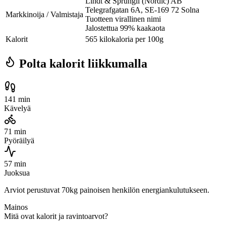
Lindt & Sprüngli (Nordic) AB
Telegrafgatan 6A, SE-169 72 Solna
Markkinoija / Valmistaja
Tuotteen virallinen nimi
Jalostettua 99% kaakaota
Kalorit
565 kilokaloria per 100g
Polta kalorit liikkumalla
141 min
Kävelyä
71 min
Pyöräilyä
57 min
Juoksua
Arviot perustuvat 70kg painoisen henkilön energiankulutukseen.
Mainos
Mitä ovat kalorit ja ravintoarvot?