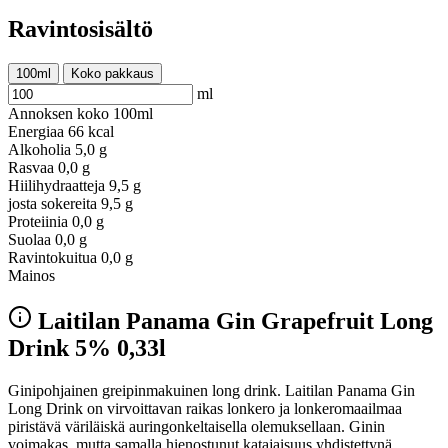
Ravintosisältö
100ml
Koko pakkaus
ml
Annoksen koko
100ml
Energiaa
66 kcal
Alkoholia
5,0 g
Rasvaa
0,0 g
Hiilihydraatteja
9,5 g
josta sokereita
9,5 g
Proteiinia
0,0 g
Suolaa
0,0 g
Ravintokuitua
0,0 g
Mainos
Laitilan Panama Gin Grapefruit Long
Drink 5% 0,33l
Ginipohjainen greipinmakuinen long drink. Laitilan Panama Gin
Long Drink on virvoittavan raikas lonkero ja lonkeromaailmaa
piristävä väriläiskä auringonkeltaisella olemuksellaan. Ginin
voimakas, mutta samalla hienostunut katajaisuus yhdistettynä