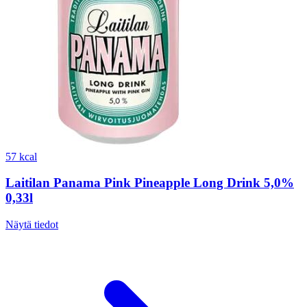
57 kcal
Laitilan Panama Pink Pineapple Long Drink 5,0%
0,33l
Näytä tiedot