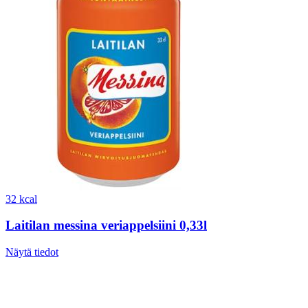
32 kcal
Laitilan messina veriappelsiini 0,33l
Näytä tiedot