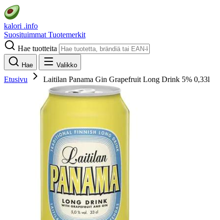
kalori
.info
Suosituimmat
Tuotemerkit
Hae tuotteita
Hae
Valikko
Etusivu
Laitilan Panama Gin Grapefruit Long Drink 5% 0,33l