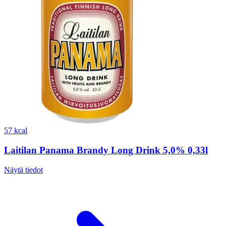
57 kcal
Laitilan Panama Brandy Long Drink 5,0% 0,33l
Näytä tiedot