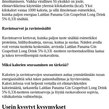
ilmoittamiseen. Vaikka virallinen SI-yksikkö on joule,
elintarvikkeissa käytetään yleensä kilokaloreita (kcal). Yksi
kilokalori vastaa 1000 kaloria, ja sillä ilmoitetaan esimerkiksi,
kuinka paljon energiaa Laitilan Panama Gin Grapefruit Long Drink
5% 0,33l sisältää.
Ravintoarvot ja ravintosisältö
Ravintoarvot kertovat, kuinka paljon tuote sisältää esimerkiksi
proteiinia, hiilihydraatteja, rasvaa, kuitua ja suolaa. Näiden avulla
voit verrata tuotteita keskenään, arvioida Laitilan Panama Gin
Grapefruit Long Drink 5% 0,33l -tuotteen ravitsemuksellista laatua
ja tukea terveellisempää ruokavaliota.
Miksi kalorien seuraaminen on tärkeää?
Kalorien ja ravintoarvojen seuraaminen auttaa ymmärtämään ruoan
energiasisältöä sekä tukee painonhallintaa ja hyvinvointia.
Kalori.infossa voit helposti vertailla eri elintarvikkeiden
kalorimääriä, tarkastella Laitilan Panama Gin Grapefruit Long Drink
5% 0,33l-tuotteen ravintoarvoja ja löytää ruokavalioosi sopivia,
vähäkalorisia vaihtoehtoja.
Usein kysytyt kysymykset