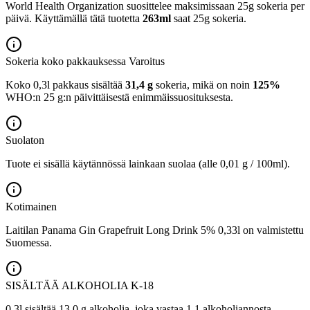
World Health Organization suosittelee maksimissaan 25g sokeria per
päivä. Käyttämällä tätä tuotetta
263ml
saat 25g sokeria.
Sokeria koko pakkauksessa
Varoitus
Koko 0,3l pakkaus sisältää
31,4 g
sokeria, mikä on noin
125%
WHO:n 25 g:n päivittäisestä enimmäissuosituksesta.
Suolaton
Tuote ei sisällä käytännössä lainkaan suolaa (alle 0,01 g / 100ml).
Kotimainen
Laitilan Panama Gin Grapefruit Long Drink 5% 0,33l on valmistettu
Suomessa.
SISÄLTÄÄ ALKOHOLIA
K-18
0,3l sisältää 13,0 g alkoholia, joka vastaa 1,1 alkoholiannosta