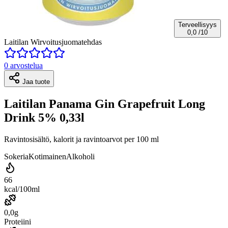
Terveellisyys
0,0
/10
Laitilan Wirvoitusjuomatehdas
0 arvostelua
Jaa tuote
Laitilan Panama Gin Grapefruit Long
Drink 5% 0,33l
Ravintosisältö, kalorit ja ravintoarvot per 100 ml
Sokeria
Kotimainen
Alkoholi
66
kcal/100ml
0,0g
Proteiini