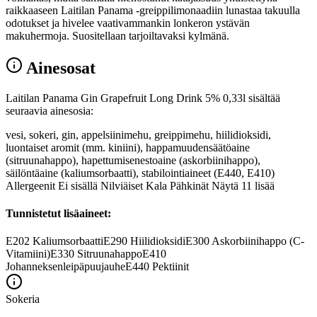
raikkaaseen Laitilan Panama -greippilimonaadiin lunastaa takuulla
odotukset ja hivelee vaativammankin lonkeron ystävän
makuhermoja. Suositellaan tarjoiltavaksi kylmänä.
Ainesosat
Laitilan Panama Gin Grapefruit Long Drink 5% 0,33l sisältää
seuraavia ainesosia:
vesi, sokeri, gin, appelsiinimehu, greippimehu, hiilidioksidi,
luontaiset aromit (mm. kiniini), happamuudensäätöaine
(sitruunahappo), hapettumisenestoaine (askorbiinihappo),
säilöntäaine (kaliumsorbaatti), stabilointiaineet (E440, E410)
Allergeenit Ei sisällä Nilviäiset Kala Pähkinät Näytä 11 lisää
Tunnistetut lisäaineet:
E202
Kaliumsorbaatti
E290
Hiilidioksidi
E300
Askorbiinihappo (C-
Vitamiini)
E330
Sitruunahappo
E410
Johanneksenleipäpuujauhe
E440
Pektiinit
Sokeria