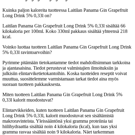
Kuinka paljon kaloreita tuotteessa Laitilan Panama Gin Grapefruit
Long Drink 5% 0,33l on?
Laitilan Panama Gin Grapefruit Long Drink 5% 0,33l sisältää 66
kilokaloria per 100ml. Koko 330ml pakkaus sisältää yhteensä 218
kcal.
Voinko luottaa tuotteen Laitilan Panama Gin Grapefruit Long Drink
5% 0,33l ravintoarvoihin?
Pyrimme pitämään tietokantamme tiedot mahdollisimman tarkkoina
ja ajantasaisina. Tiedot perustuvat valmistajien ilmoituksiin ja
julkisiin elintarviketietokantoihin. Koska tuotteiden reseptit voivat
muuttua, suosittelemme varmistamaan tarkat tiedot aina myös
suoraan tuotteen pakkauksesta.
Miten tuotteen Laitilan Panama Gin Grapefruit Long Drink 5%
0,33l kalorit muodostuvat?
Elintarvikkeiden, kuten tuotteen Laitilan Panama Gin Grapefruit
Long Drink 5% 0,33l, kalorit muodostuvat sen sisältämistä
makroravinteista. Yleissääntönä yksi gramma proteiinia tai
hiilihydraattia sisältää noin 4 kilokaloria (kcal), kun taas yksi
gramma rasvaa sisältää noin 9 kilokaloria. Näet tarkemman