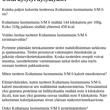
Kuinka paljon kaloreita tuotteessa Kultamuna luomumunia S/M 6
on?
Kultamuna luomumunia S/M 6 sisältää 144 kilokaloria per 100g.
Koko 318g pakkaus sisältää yhteensä 458 kcal.
Voinko luottaa tuotteen Kultamuna luomumunia S/M 6
ravintoarvoihin?
Pyrimme pitämään tietokantamme tiedot mahdollisimman tarkkoina
ja ajantasaisina. Tiedot perustuvat valmistajien ilmoituksiin ja
julkisiin elintarviketietokantoihin. Koska tuotteiden reseptit voivat
muuttua, suosittelemme varmistamaan tarkat tiedot aina myös
suoraan tuotteen pakkauksesta.
Miten tuotteen Kultamuna luomumunia S/M 6 kalorit muodostuvat?
Elintarvikkeiden, kuten tuotteen Kultamuna luomumunia S/M 6,
kalorit muodostuvat sen sisältämistä makroravinteista. Yleissääntönä
yksi gramma proteiinia tai hiilihydraattia sisältää noin 4 kilokaloria
(kcal), kun taas yksi gramma rasvaa sisältää noin 9 kilokaloria. Näet
tarkemman kalorijakauman sivun yläosan makroravinnekaaviosta.
Onko Kultamuna luomumunia S/M 6 proteiinipitoinen?