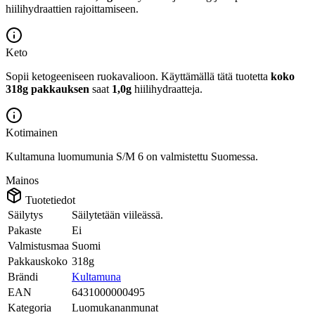
hiilihydraattien rajoittamiseen.
Keto
Sopii ketogeeniseen ruokavalioon.
Käyttämällä tätä tuotetta
koko
318g pakkauksen
saat
1,0g
hiilihydraatteja.
Kotimainen
Kultamuna luomumunia S/M 6 on valmistettu Suomessa.
Mainos
Tuotetiedot
Säilytys
Säilytetään viileässä.
Pakaste
Ei
Valmistusmaa
Suomi
Pakkauskoko
318g
Brändi
Kultamuna
EAN
6431000000495
Kategoria
Luomukananmunat