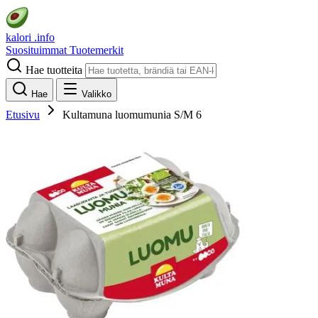
kalori
.info
Suosituimmat
Tuotemerkit
Hae tuotteita
Hae
Valikko
Etusivu
Kultamuna luomumunia S/M 6