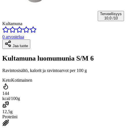
Terveellisyys
10,0
/10
Kultamuna
0 arvostelua
Jaa tuote
Kultamuna luomumunia S/M 6
Ravintosisältö, kalorit ja ravintoarvot per 100 g
Keto
Kotimainen
144
kcal/100g
12,5g
Proteiini