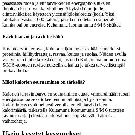
pääasiassa ruoan ja elintarvikkeiden energiapitoisuuksien
ilmoittamiseen. Vaikka virallinen SI-yksikkö on joule,
elintarvikkeissa käytetään yleensä kilokaloreita (kcal). Yksi
kilokalori vastaa 1000 kaloria, ja sillä ilmoitetaan esimerkiksi,
kuinka paljon energiaa Kultamuna luomumunia S/M 6 sisältää.
Ravintoarvot ja ravintosisältö
Ravintoarvot kertovat, kuinka paljon tuote sisältää esimerkiksi
proteiinia, hiilihydraatteja, rasvaa, kuitua ja suolaa. Näiden avulla
voit verrata tuotteita keskenään, arvioida Kultamuna luomumunia
S/M 6 -tuotteen ravitsemuksellista laatua ja tukea terveellisempää
ruokavaliota.
Miksi kalorien seuraaminen on tärkeää?
Kalorien ja ravintoarvojen seuraaminen auttaa ymmärtämään ruoan
energiasisältöä sekä tukee painonhallintaa ja hyvinvointia.
Kalori.infossa voit helposti vertailla eri elintarvikkeiden
kalorimääriä, tarkastella Kultamuna luomumunia S/M 6-tuotteen
ravintoarvoja ja löytää ruokavalioosi sopivia, vähäkalorisia
vaihtoehtoja.
Usein kysytyt kysymykset