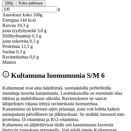
100g
Koko pakkaus
g
Annoksen koko
100g
Energiaa
144 kcal
Rasvaa
10,3 g
josta tyydyttyneitä
3,0 g
Hiilihydraatteja
0,3 g
josta sokereita
0,3 g
Proteiinia
12,5 g
Suolaa
0,3 g
Ravintokuitua
0,0 g
Mainos
Kultamuna luomumunia S/M 6
Kultamunat ovat aina häkittömiä, suomalaisilla perhetiloilla
munittuja tuoreita kananmunia. Luomukanoilla on enemmän tilaa
liikkua ja mahdollisuus ulkoilla. Ravinnokseen ne saavat
lähipeltojen viljasta tehtyä ravinteikasta luomurehua.
Kananmuna on kiireisen arjen pelastaja, josta voit loihtia kaiken
aamupalasta päivälliseen tai jälkiruokaan. Se sisältää runsaasti mm.
proteiinia, D-vitamiinia ja B12-vitamiinia.
Kultamuna on jäljitettävissä tilalle asti kananmunan kuoresta
löytyvän tunnuksen perusteella. Voit tehdä tämän Kultamunan