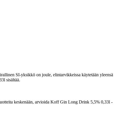
rallinen SI-yksikkö on joule, elintarvikkeissa käytetään yleensä
3l sisältää.
ta tuotteita keskenään, arvioida Koff Gin Long Drink 5,5% 0,33l -