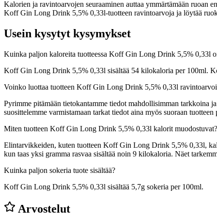
Kalorien ja ravintoarvojen seuraaminen auttaa ymmärtämään ruoan energia
Koff Gin Long Drink 5,5% 0,33l-tuotteen ravintoarvoja ja löytää ruoka
Usein kysytyt kysymykset
Kuinka paljon kaloreita tuotteessa Koff Gin Long Drink 5,5% 0,33l 
Koff Gin Long Drink 5,5% 0,33l sisältää 54 kilokaloria per 100ml. K
Voinko luottaa tuotteen Koff Gin Long Drink 5,5% 0,33l ravintoarvo
Pyrimme pitämään tietokantamme tiedot mahdollisimman tarkkoina ja ajan
suosittelemme varmistamaan tarkat tiedot aina myös suoraan tuotteen
Miten tuotteen Koff Gin Long Drink 5,5% 0,33l kalorit muodostuvat
Elintarvikkeiden, kuten tuotteen Koff Gin Long Drink 5,5% 0,33l, kalor
kun taas yksi gramma rasvaa sisältää noin 9 kilokaloria. Näet tarke
Kuinka paljon sokeria tuote sisältää?
Koff Gin Long Drink 5,5% 0,33l sisältää 5,7g sokeria per 100ml.
Arvostelut