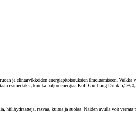
uoan ja elintarvikkeiden energiapitoisuuksien ilmoittamiseen. Vaikka vi
oitetaan esimerkiksi, kuinka paljon energiaa Koff Gin Long Drink 5,5% 0,3
nia, hiilihydraatteja, rasvaa, kuitua ja suolaa. Näiden avulla voit verra
.