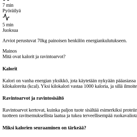
7 min
Pyöräilyä
5 min
Juoksua
Arviot perustuvat 70kg painoisen henkilön energiankulutukseen.
Mainos
Mitä ovat kalorit ja ravintoarvot?
Kalorit
Kalori on vanha energian yksikkö, jota käytetään nykyään pääasiassa r
kilokaloreita (kcal). Yksi kilokalori vastaa 1000 kaloria, ja sillä ilm
Ravintoarvot ja ravintosisältö
Ravintoarvot kertovat, kuinka paljon tuote sisältää esimerkiksi proteii
tuotteen ravitsemuksellista laatua ja tukea terveellisempää ruokavaliota
Miksi kalorien seuraaminen on tärkeää?