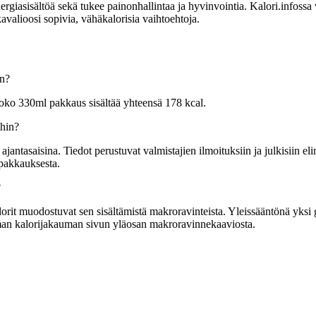
sisältöä sekä tukee painonhallintaa ja hyvinvointia. Kalori.infossa voit
valioosi sopivia, vähäkalorisia vaihtoehtoja.
on?
oko 330ml pakkaus sisältää yhteensä 178 kcal.
ihin?
tasaisina. Tiedot perustuvat valmistajien ilmoituksiin ja julkisiin elin
 pakkauksesta.
?
it muodostuvat sen sisältämistä makroravinteista. Yleissääntönä yksi gram
mman kalorijakauman sivun yläosan makroravinnekaaviosta.