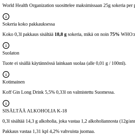
World Health Organization suosittelee maksimissaan 25g sokeria per p
Sokeria koko pakkauksessa
Koko 0,3l pakkaus sisältää
18,8 g
sokeria, mikä on noin
75%
WHO:n 2
Suolaton
Tuote ei sisällä käytännössä lainkaan suolaa (alle 0,01 g / 100ml).
Kotimainen
Koff Gin Long Drink 5,5% 0,33l on valmistettu Suomessa.
SISÄLTÄÄ ALKOHOLIA
K-18
0,3l sisältää 14,3 g alkoholia, joka vastaa 1,2 alkoholiannosta (12g/an
Pakkaus vastaa 1,31 kpl 4,2% vahvuista juomaa.