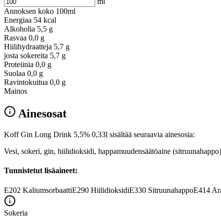
ml
Annoksen koko
100ml
Energiaa
54 kcal
Alkoholia
5,5 g
Rasvaa
0,0 g
Hiilihydraatteja
5,7 g
josta sokereita
5,7 g
Proteiinia
0,0 g
Suolaa
0,0 g
Ravintokuitua
0,0 g
Mainos
Ainesosat
Koff Gin Long Drink 5,5% 0,33l sisältää seuraavia ainesosia:
Vesi, sokeri, gin, hiilidioksidi, happamuudensäätöaine (sitruunahappo),
Tunnistetut lisäaineet:
E202
Kaliumsorbaatti
E290
Hiilidioksidi
E330
Sitruunahappo
E414
Ar
Sokeria