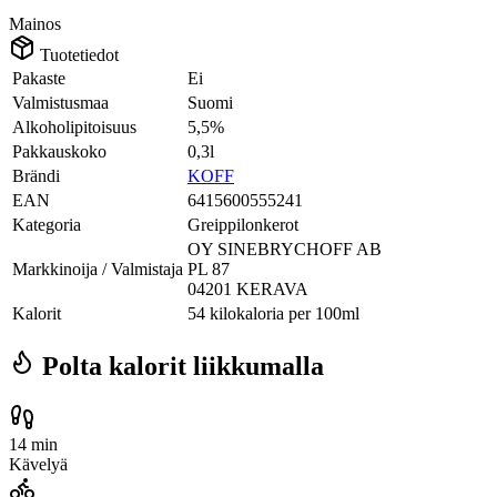
Mainos
Tuotetiedot
Pakaste
Ei
Valmistusmaa
Suomi
Alkoholipitoisuus
5,5%
Pakkauskoko
0,3l
Brändi
KOFF
EAN
6415600555241
Kategoria
Greippilonkerot
OY SINEBRYCHOFF AB
Markkinoija / Valmistaja
PL 87
04201 KERAVA
Kalorit
54 kilokaloria per 100ml
Polta kalorit liikkumalla
14 min
Kävelyä