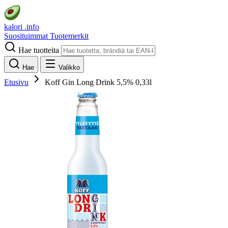
kalori
.info
Suosituimmat
Tuotemerkit
Hae tuotteita
Hae
Valikko
Etusivu
Koff Gin Long Drink 5,5% 0,33l