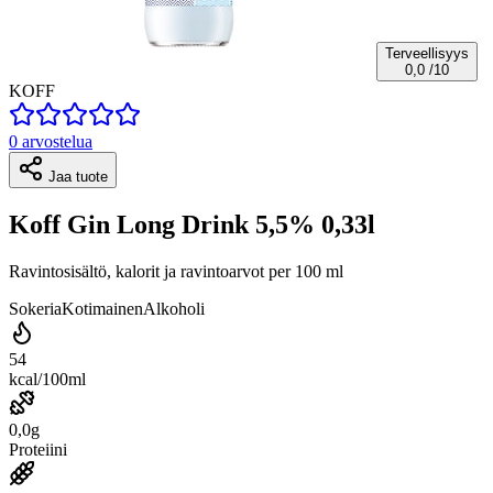
Terveellisyys
0,0
/10
KOFF
0 arvostelua
Jaa tuote
Koff Gin Long Drink 5,5% 0,33l
Ravintosisältö, kalorit ja ravintoarvot per 100 ml
Sokeria
Kotimainen
Alkoholi
54
kcal/100ml
0,0g
Proteiini