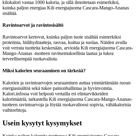
kilokalori vastaa 1000 kaloria, ja sillä ilmoitetaan esimerkiksi,
kuinka paljon energiaa Kili energiajuoma Cascara-Mango-Ananas
sisältää.
Ravintoarvot ja ravintosisältö
Ravintoarvot kertovat, kuinka paljon tuote sisältää esimerkiksi
proteiinia, hiilihydraatteja, rasvaa, kuitua ja suolaa. Näiden avulla
voit verrata tuotteita keskenään, arvioida Kili energiajuoma Cascara-
Mango-Ananas -tuotteen ravitsemuksellista laatua ja tukea
terveellisempää ruokavaliota.
Miksi kalorien seuraaminen on tärkeää?
Kalorien ja ravintoarvojen seuraaminen auttaa ymmärtämään ruoan
energiasisältöä sekä tukee painonhallintaa ja hyvinvointia.
Kalori.infossa voit helposti vertailla eri elintarvikkeiden
kalorimääriä, tarkastella Kili energiajuoma Cascara-Mango-Ananas-
tuotteen ravintoarvoja ja löytää ruokavalioosi sopivia, vähäkalorisia
vaihtoehtoja.
Usein kysytyt kysymykset
Kuinka paljon kaloreita tuotteessa Kili energiajuoma Cascara-