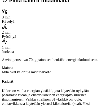
Polta kalorit liikkumalla
3 min
Kävelyä
2 min
Pyöräilyä
1 min
Juoksua
Arviot perustuvat 70kg painoisen henkilön energiankulutukseen.
Mainos
Mitä ovat kalorit ja ravintoarvot?
Kalorit
Kalori on vanha energian yksikkö, jota käytetään nykyään
pääasiassa ruoan ja elintarvikkeiden energiapitoisuuksien
ilmoittamiseen. Vaikka virallinen SI-yksikkö on joule,
elintarvikkeissa käytetään yleensä kilokaloreita (kcal). Yksi