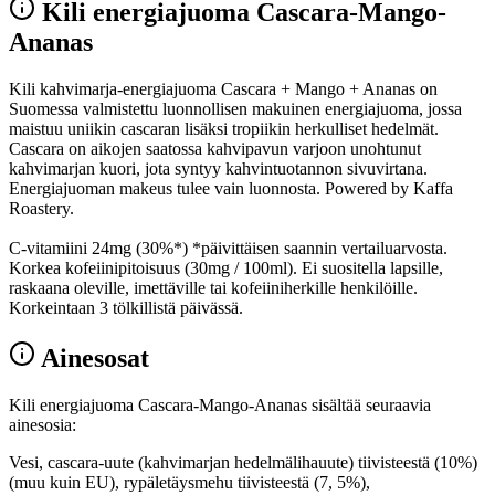
Kili energiajuoma Cascara-Mango-
Ananas
Kili kahvimarja-energiajuoma Cascara + Mango + Ananas on
Suomessa valmistettu luonnollisen makuinen energiajuoma, jossa
maistuu uniikin cascaran lisäksi tropiikin herkulliset hedelmät.
Cascara on aikojen saatossa kahvipavun varjoon unohtunut
kahvimarjan kuori, jota syntyy kahvintuotannon sivuvirtana.
Energiajuoman makeus tulee vain luonnosta. Powered by Kaffa
Roastery.
C-vitamiini 24mg (30%*) *päivittäisen saannin vertailuarvosta.
Korkea kofeiinipitoisuus (30mg / 100ml). Ei suositella lapsille,
raskaana oleville, imettäville tai kofeiiniherkille henkilöille.
Korkeintaan 3 tölkillistä päivässä.
Ainesosat
Kili energiajuoma Cascara-Mango-Ananas sisältää seuraavia
ainesosia:
Vesi, cascara-uute (kahvimarjan hedelmälihauute) tiivisteestä (10%)
(muu kuin EU), rypäletäysmehu tiivisteestä (7, 5%),