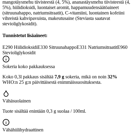
mangotäysmehu tiivisteestä (4, 5%), ananastäysmehu tiivisteestä (4,
5%), hiilidioksidi, luontaiset aromit, happamuudensäätöaineet
(sitruunahappo, natriumsitraatit), C-vitamiini, luontainen kofeiini
vihreistä kahvipavuista, makeutusaine (Steviasta saatavat
stevioliglykosidit).
Tunnistetut lisäaineet:
E290
Hiilidioksidi
E330
Sitruunahappo
E331
Natriumsitraatit
E960
Stevioliglykosidit
Sokeria koko pakkauksessa
Koko 0,3l pakkaus sisältää
7,9 g
sokeria, mikä on noin
32%
WHO:n 25 g:n päivittäisestä enimmäissuosituksesta.
Vähäsuolainen
Tuote sisältää enintään 0,3 g suolaa / 100ml.
Vähähiilihydraattinen