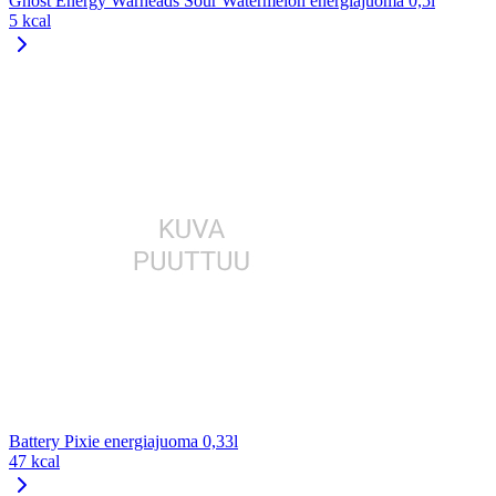
Ghost Energy Warheads Sour Watermelon energiajuoma 0,5l
5 kcal
Battery Pixie energiajuoma 0,33l
47 kcal