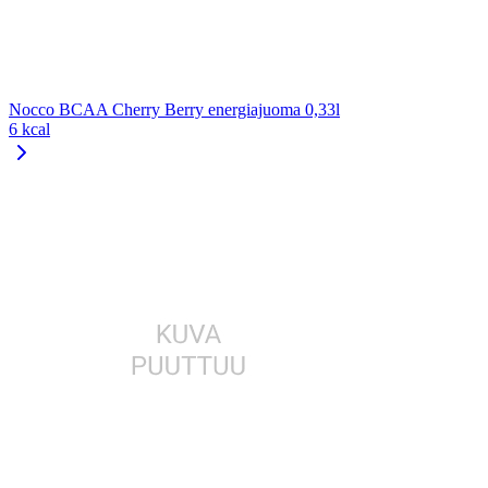
Nocco BCAA Cherry Berry energiajuoma 0,33l
6 kcal