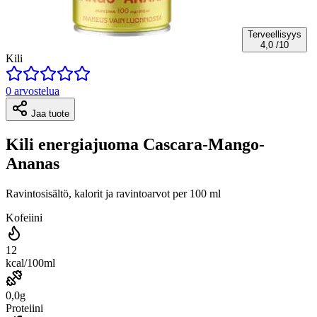
Terveellisyys
4,0
/10
Kili
0 arvostelua
Jaa tuote
Kili energiajuoma Cascara-Mango-
Ananas
Ravintosisältö, kalorit ja ravintoarvot per 100 ml
Kofeiini
12
kcal/100ml
0,0g
Proteiini