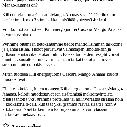
Mango-Ananas on?
Kili energiajuoma Cascara-Mango-Ananas sisältää 12 kilokaloria
per 100ml. Koko 330ml pakkaus sisältää yhteensä 40 kcal.
Voinko luottaa tuotteen Kili energiajuoma Cascara-Mango-Ananas
ravintoarvoihin?
Pyrimme pitämään tietokantamme tiedot mahdollisimman tarkkoina
ja ajantasaisina. Tiedot perustuvat valmistajien ilmoituksiin ja
julkisiin elintarviketietokantoihin. Koska tuotteiden reseptit voivat
muuttua, suosittelemme varmistamaan tarkat tiedot aina myös
suoraan tuotteen pakkauksesta.
Miten tuotteen Kili energiajuoma Cascara-Mango-Ananas kalorit
muodostuvat?
Elintarvikkeiden, kuten tuotteen Kili energiajuoma Cascara-Mango-
Ananas, kalorit muodostuvat sen sisältämistä makroravinteista.
Yleissääntönä yksi gramma proteiinia tai hiilihydraattia sisältää noin
4 kilokaloria (kcal), kun taas yksi gramma rasvaa sisältää noin 9
kilokaloria. Näet tarkemman kalorijakauman sivun yläosan
makroravinnekaaviosta.