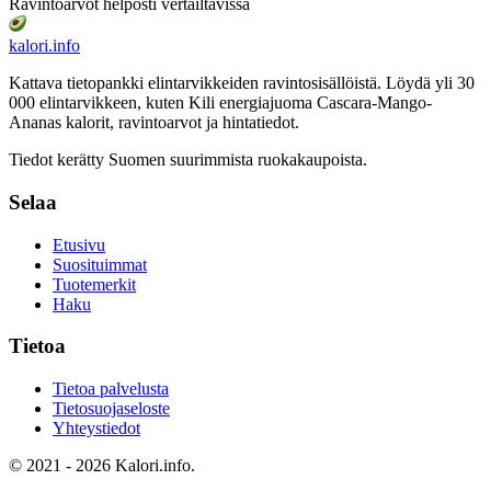
Ravintoarvot helposti vertailtavissa
kalori
.info
Kattava tietopankki elintarvikkeiden ravintosisällöistä.
Löydä yli 30
000 elintarvikkeen, kuten Kili energiajuoma Cascara-Mango-
Ananas
kalorit, ravintoarvot ja hintatiedot.
Tiedot kerätty Suomen suurimmista ruokakaupoista.
Selaa
Etusivu
Suosituimmat
Tuotemerkit
Haku
Tietoa
Tietoa palvelusta
Tietosuojaseloste
Yhteystiedot
© 2021 - 2026 Kalori.info.