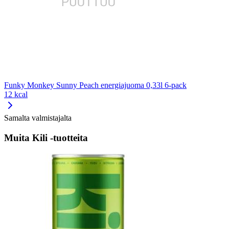
Funky Monkey Sunny Peach energiajuoma 0,33l 6-pack
12 kcal
Samalta valmistajalta
Muita Kili -tuotteita