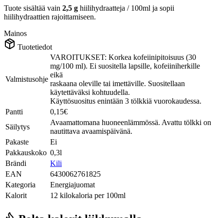
Tuote sisältää vain
2,5 g
hiilihydraatteja / 100ml ja sopii
hiilihydraattien rajoittamiseen.
Mainos
Tuotetiedot
VAROITUKSET: Korkea kofeiinipitoisuus (30
mg/100 ml). Ei suositella lapsille, kofeiiniherkille
eikä
Valmistusohje
raskaana oleville tai imettäville. Suositellaan
käytettäväksi kohtuudella.
Käyttösuositus enintään 3 tölkkiä vuorokaudessa.
Pantti
0,15€
Avaamattomana huoneenlämmössä. Avattu tölkki on
Säilytys
nautittava avaamispäivänä.
Pakaste
Ei
Pakkauskoko
0,3l
Brändi
Kili
EAN
6430062761825
Kategoria
Energiajuomat
Kalorit
12 kilokaloria per 100ml