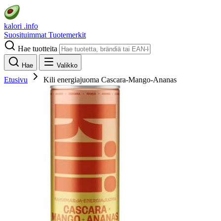
kalori
.info
Suosituimmat
Tuotemerkit
Hae tuotteita
Hae
Valikko
Etusivu
Kili energiajuoma Cascara-Mango-Ananas