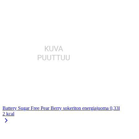
Battery Sugar Free Pear Berry sokeriton energiajuoma 0,33l
2 kcal