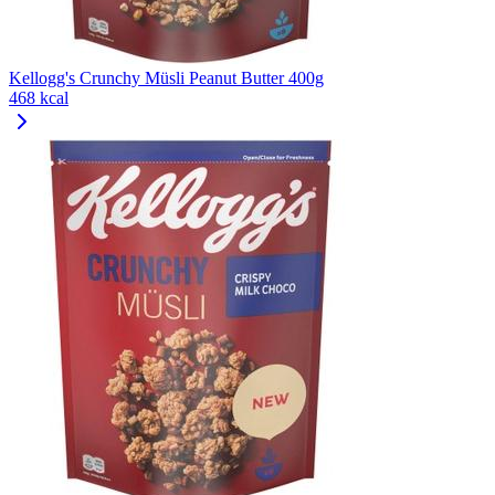
Kellogg's Crunchy Müsli Peanut Butter 400g
468 kcal