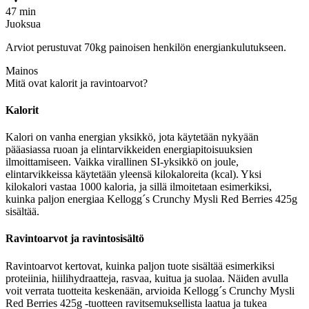
47 min
Juoksua
Arviot perustuvat 70kg painoisen henkilön energiankulutukseen.
Mainos
Mitä ovat kalorit ja ravintoarvot?
Kalorit
Kalori on vanha energian yksikkö, jota käytetään nykyään
pääasiassa ruoan ja elintarvikkeiden energiapitoisuuksien
ilmoittamiseen. Vaikka virallinen SI-yksikkö on joule,
elintarvikkeissa käytetään yleensä kilokaloreita (kcal). Yksi
kilokalori vastaa 1000 kaloria, ja sillä ilmoitetaan esimerkiksi,
kuinka paljon energiaa Kellogg´s Crunchy Mysli Red Berries 425g
sisältää.
Ravintoarvot ja ravintosisältö
Ravintoarvot kertovat, kuinka paljon tuote sisältää esimerkiksi
proteiinia, hiilihydraatteja, rasvaa, kuitua ja suolaa. Näiden avulla
voit verrata tuotteita keskenään, arvioida Kellogg´s Crunchy Mysli
Red Berries 425g -tuotteen ravitsemuksellista laatua ja tukea