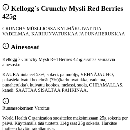
Kellogg´s Crunchy Mysli Red Berries
425g
CRUNCHY MÜSLI JOSSA KYLMÄKUIVATTUA
VADELMAA, KARHUNVATUKKAA JA PUNAHERUKKAA
Ainesosat
Kellogg´s Crunchy Mysli Red Berries 425g sisältää seuraavia
ainesosia:
KAURAhiutaleet 53%, sokeri, palmuöljy, VEHNÄJAUHO,
pakastekuivatut hedelmät (3%)(karhunvatukka, vadelma,
punaherukka), kuivattu kookos, melassi, suola, OHRAMALLAS,
kaneli. SAATTAA SISÄLTÄÄ PÄHKINÄÄ.
Runsassokerinen
Varoitus
World Health Organization suosittelee maksimissaan 25g sokeria per
päivä. Käyttämällä tätä tuotetta
114g
saat 25g sokeria. Harkitse
tuotteen käytön rajoittamista.