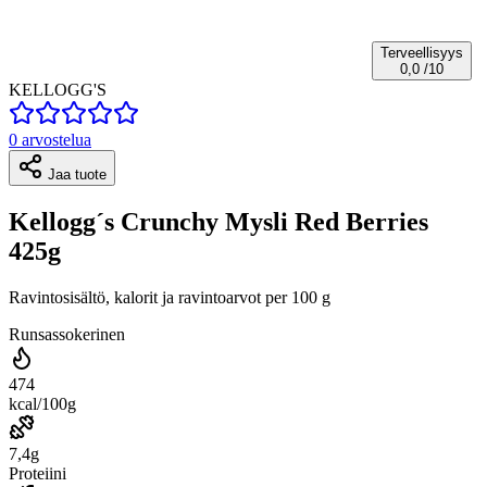
Terveellisyys
0,0
/10
KELLOGG'S
0 arvostelua
Jaa tuote
Kellogg´s Crunchy Mysli Red Berries
425g
Ravintosisältö, kalorit ja ravintoarvot per 100 g
Runsassokerinen
474
kcal/100g
7,4g
Proteiini