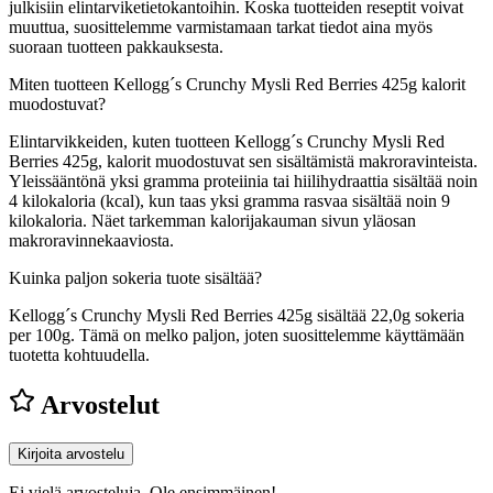
julkisiin elintarviketietokantoihin. Koska tuotteiden reseptit voivat
muuttua, suosittelemme varmistamaan tarkat tiedot aina myös
suoraan tuotteen pakkauksesta.
Miten tuotteen Kellogg´s Crunchy Mysli Red Berries 425g kalorit
muodostuvat?
Elintarvikkeiden, kuten tuotteen Kellogg´s Crunchy Mysli Red
Berries 425g, kalorit muodostuvat sen sisältämistä makroravinteista.
Yleissääntönä yksi gramma proteiinia tai hiilihydraattia sisältää noin
4 kilokaloria (kcal), kun taas yksi gramma rasvaa sisältää noin 9
kilokaloria. Näet tarkemman kalorijakauman sivun yläosan
makroravinnekaaviosta.
Kuinka paljon sokeria tuote sisältää?
Kellogg´s Crunchy Mysli Red Berries 425g sisältää 22,0g sokeria
per 100g.
Tämä on melko paljon, joten suosittelemme käyttämään
tuotetta kohtuudella.
Arvostelut
Kirjoita arvostelu
Ei vielä arvosteluja. Ole ensimmäinen!