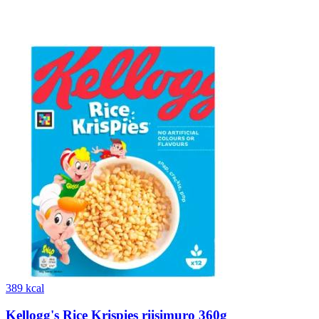
389 kcal
Kellogg's Rice Krispies riisimuro 360g