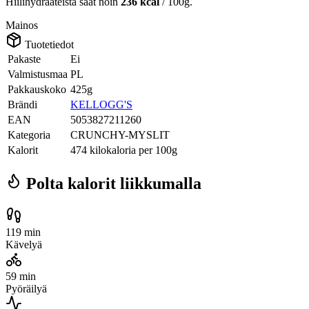
Hiilihydraateista saat noin
236 kcal
/ 100g.
Mainos
Tuotetiedot
Pakaste
Ei
Valmistusmaa
PL
Pakkauskoko
425g
Brändi
KELLOGG'S
EAN
5053827211260
Kategoria
CRUNCHY-MYSLIT
Kalorit
474 kilokaloria per 100g
Polta kalorit liikkumalla
119 min
Kävelyä
59 min
Pyöräilyä