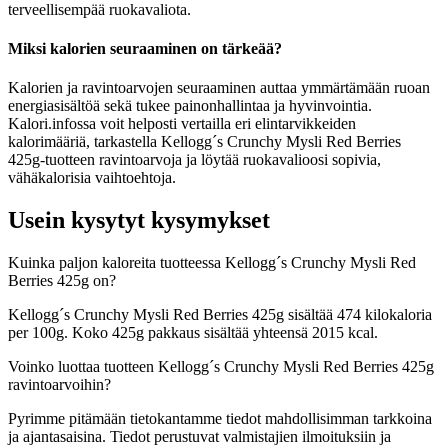
terveellisempää ruokavaliota.
Miksi kalorien seuraaminen on tärkeää?
Kalorien ja ravintoarvojen seuraaminen auttaa ymmärtämään ruoan
energiasisältöä sekä tukee painonhallintaa ja hyvinvointia.
Kalori.infossa voit helposti vertailla eri elintarvikkeiden
kalorimääriä, tarkastella Kellogg´s Crunchy Mysli Red Berries
425g-tuotteen ravintoarvoja ja löytää ruokavalioosi sopivia,
vähäkalorisia vaihtoehtoja.
Usein kysytyt kysymykset
Kuinka paljon kaloreita tuotteessa Kellogg´s Crunchy Mysli Red
Berries 425g on?
Kellogg´s Crunchy Mysli Red Berries 425g sisältää 474 kilokaloria
per 100g. Koko 425g pakkaus sisältää yhteensä 2015 kcal.
Voinko luottaa tuotteen Kellogg´s Crunchy Mysli Red Berries 425g
ravintoarvoihin?
Pyrimme pitämään tietokantamme tiedot mahdollisimman tarkkoina
ja ajantasaisina. Tiedot perustuvat valmistajien ilmoituksiin ja