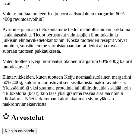
kcal.
Voinko luottaa tuotteen Keiju normaalisuolainen margariini 60%
400g ravintoarvoihin?
Pyrimme pitämään tietokantamme tiedot mahdollisimman tarkkoina
ja ajantasaisina. Tiedot perustuvat valmistajien ilmoituksiin ja
julkisiin elintarviketietokantoihin. Koska tuotteiden reseptit voivat
muuttua, suosittelemme varmistamaan tarkat tiedot aina myös
suoraan tuotteen pakkauksesta.
Miten tuotteen Keiju normaalisuolainen margariini 60% 400g kalorit
muodostuvat?
Elintarvikkeiden, kuten tuotteen Keiju normaalisuolainen margariini
60% 400g, kalorit muodostuvat sen sisältämistä makroravinteista.
Yleissääntönä yksi gramma proteiinia tai hiilihydraattia sisältää noin
4 kilokaloria (kcal), kun taas yksi gramma rasvaa sisältää noin 9
kilokaloria. Näet tarkemman kalorijakauman sivun yläosan
makroravinnekaaviosta.
Arvostelut
Kirjoita arvostelu