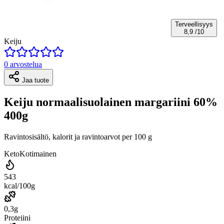
Terveellisyys
8,9
/10
Keiju
0 arvostelua
Jaa tuote
Keiju normaalisuolainen margariini 60%
400g
Ravintosisältö, kalorit ja ravintoarvot per 100 g
Keto
Kotimainen
543
kcal/100g
0,3g
Proteiini