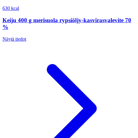
630 kcal
Keiju 400 g merisuola rypsiöljy-kasvirasvalevite 70
%
Näytä tiedot