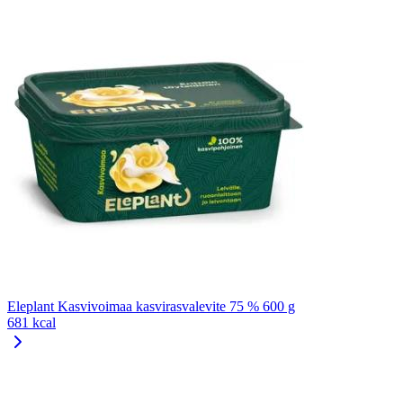
Eleplant Kasvivoimaa kasvirasvalevite 75 % 600 g
681 kcal