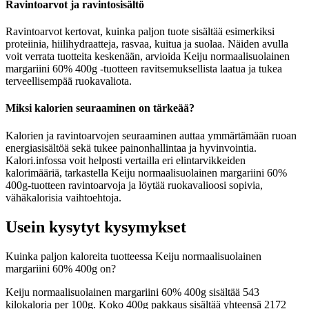
Ravintoarvot ja ravintosisältö
Ravintoarvot kertovat, kuinka paljon tuote sisältää esimerkiksi
proteiinia, hiilihydraatteja, rasvaa, kuitua ja suolaa. Näiden avulla
voit verrata tuotteita keskenään, arvioida Keiju normaalisuolainen
margariini 60% 400g -tuotteen ravitsemuksellista laatua ja tukea
terveellisempää ruokavaliota.
Miksi kalorien seuraaminen on tärkeää?
Kalorien ja ravintoarvojen seuraaminen auttaa ymmärtämään ruoan
energiasisältöä sekä tukee painonhallintaa ja hyvinvointia.
Kalori.infossa voit helposti vertailla eri elintarvikkeiden
kalorimääriä, tarkastella Keiju normaalisuolainen margariini 60%
400g-tuotteen ravintoarvoja ja löytää ruokavalioosi sopivia,
vähäkalorisia vaihtoehtoja.
Usein kysytyt kysymykset
Kuinka paljon kaloreita tuotteessa Keiju normaalisuolainen
margariini 60% 400g on?
Keiju normaalisuolainen margariini 60% 400g sisältää 543
kilokaloria per 100g. Koko 400g pakkaus sisältää yhteensä 2172