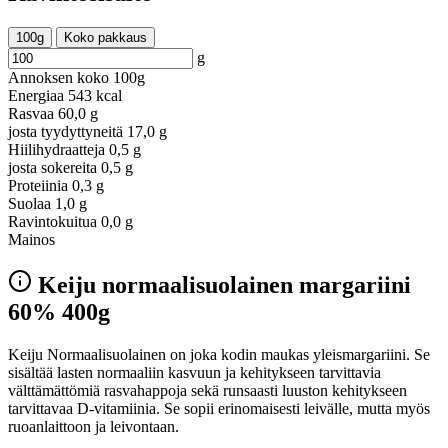
100g
Koko pakkaus
g
Annoksen koko
100g
Energiaa
543 kcal
Rasvaa
60,0 g
josta tyydyttyneitä
17,0 g
Hiilihydraatteja
0,5 g
josta sokereita
0,5 g
Proteiinia
0,3 g
Suolaa
1,0 g
Ravintokuitua
0,0 g
Mainos
Keiju normaalisuolainen margariini
60% 400g
Keiju Normaalisuolainen on joka kodin maukas yleismargariini. Se
sisältää lasten normaaliin kasvuun ja kehitykseen tarvittavia
välttämättömiä rasvahappoja sekä runsaasti luuston kehitykseen
tarvittavaa D-vitamiinia. Se sopii erinomaisesti leivälle, mutta myös
ruoanlaittoon ja leivontaan.