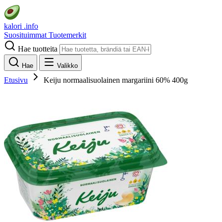
kalori
.info
Suosituimmat
Tuotemerkit
Hae tuotteita
Hae
Valikko
Etusivu
Keiju normaalisuolainen margariini 60% 400g