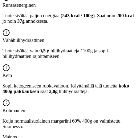
Runsasenerginen
Tuote sisältää paljon energiaa (
543 kcal / 100g
). Saat noin
200 kcal
jo noin
37g
annoksesta.
Vähähiilihydraattinen
Tuote sisältää vain
0,5 g
hiilihydraatteja / 100g ja sopii
hiilihydraattien rajoittamiseen.
Keto
Sopii ketogeeniseen ruokavalioon.
Käyttämällä tätä tuotetta
koko
400g pakkauksen
saat
2,0g
hiilihydraatteja.
Kotimainen
Keiju normaalisuolainen margariini 60% 400g on valmistettu
Suomessa.
Mainos