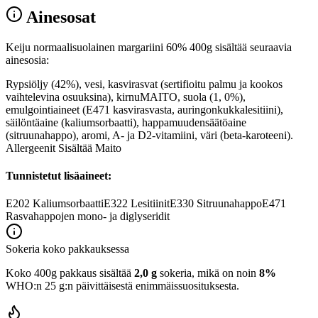
Ainesosat
Keiju normaalisuolainen margariini 60% 400g sisältää seuraavia
ainesosia:
Rypsiöljy (42%), vesi, kasvirasvat (sertifioitu palmu ja kookos
vaihtelevina osuuksina), kirnuMAITO, suola (1, 0%),
emulgointiaineet (E471 kasvirasvasta, auringonkukkalesitiini),
säilöntäaine (kaliumsorbaatti), happamuudensäätöaine
(sitruunahappo), aromi, A- ja D2-vitamiini, väri (beta-karoteeni).
Allergeenit Sisältää Maito
Tunnistetut lisäaineet:
E202
Kaliumsorbaatti
E322
Lesitiinit
E330
Sitruunahappo
E471
Rasvahappojen mono- ja diglyseridit
Sokeria koko pakkauksessa
Koko 400g pakkaus sisältää
2,0 g
sokeria, mikä on noin
8%
WHO:n 25 g:n päivittäisestä enimmäissuosituksesta.