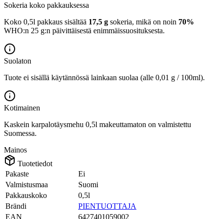
Sokeria koko pakkauksessa
Koko 0,5l pakkaus sisältää
17,5 g
sokeria, mikä on noin
70%
WHO:n 25 g:n päivittäisestä enimmäissuosituksesta.
Suolaton
Tuote ei sisällä käytännössä lainkaan suolaa (alle 0,01 g / 100ml).
Kotimainen
Kaskein karpalotäysmehu 0,5l makeuttamaton on valmistettu
Suomessa.
Mainos
Tuotetiedot
Pakaste
Ei
Valmistusmaa
Suomi
Pakkauskoko
0,5l
Brändi
PIENTUOTTAJA
EAN
6427401059002