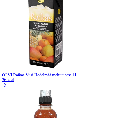
OLVI Raikas Viisi Hedelmää mehujuoma 1L
36 kcal