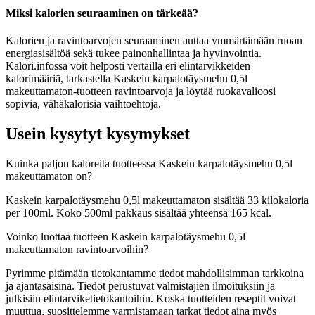
Miksi kalorien seuraaminen on tärkeää?
Kalorien ja ravintoarvojen seuraaminen auttaa ymmärtämään ruoan
energiasisältöä sekä tukee painonhallintaa ja hyvinvointia.
Kalori.infossa voit helposti vertailla eri elintarvikkeiden
kalorimääriä, tarkastella Kaskein karpalotäysmehu 0,5l
makeuttamaton-tuotteen ravintoarvoja ja löytää ruokavalioosi
sopivia, vähäkalorisia vaihtoehtoja.
Usein kysytyt kysymykset
Kuinka paljon kaloreita tuotteessa Kaskein karpalotäysmehu 0,5l
makeuttamaton on?
Kaskein karpalotäysmehu 0,5l makeuttamaton sisältää 33 kilokaloria
per 100ml. Koko 500ml pakkaus sisältää yhteensä 165 kcal.
Voinko luottaa tuotteen Kaskein karpalotäysmehu 0,5l
makeuttamaton ravintoarvoihin?
Pyrimme pitämään tietokantamme tiedot mahdollisimman tarkkoina
ja ajantasaisina. Tiedot perustuvat valmistajien ilmoituksiin ja
julkisiin elintarviketietokantoihin. Koska tuotteiden reseptit voivat
muuttua, suosittelemme varmistamaan tarkat tiedot aina myös