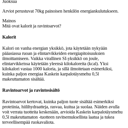
Juoksua
Arviot perustuvat 70kg painoisen henkilön energiankulutukseen.
Mainos
Mitä ovat kalorit ja ravintoarvot?
Kalorit
Kalori on vanha energian yksikkö, jota käytetään nykyään
pääasiassa ruoan ja elintarvikkeiden energiapitoisuuksien
ilmoittamiseen. Vaikka virallinen SI-yksikkö on joule,
elintarvikkeissa käytetään yleensä kilokaloreita (kcal). Yksi
kilokalori vastaa 1000 kaloria, ja sillä ilmoitetaan esimerkiksi,
kuinka paljon energiaa Kaskein karpalotäysmehu 0,5l
makeuttamaton sisältää.
Ravintoarvot ja ravintosisältö
Ravintoarvot kertovat, kuinka paljon tuote sisältää esimerkiksi
proteiinia, hiilihydraatteja, rasvaa, kuitua ja suolaa. Näiden avulla
voit verrata tuotteita keskenään, arvioida Kaskein karpalotäysmehu
0,5l makeuttamaton -tuotteen ravitsemuksellista laatua ja tukea
terveellisempää ruokavaliota.