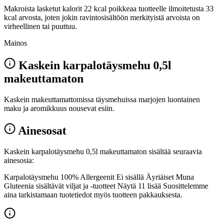
Makroista lasketut kalorit 22 kcal poikkeaa tuotteelle ilmoitetusta 33
kcal arvosta, joten jokin ravintosisältöön merkityistä arvoista on
virheellinen tai puuttuu.
Mainos
Kaskein karpalotäysmehu 0,5l
makeuttamaton
Kaskein makeuttamattomissa täysmehuissa marjojen luontainen
maku ja aromikkuus nousevat esiin.
Ainesosat
Kaskein karpalotäysmehu 0,5l makeuttamaton sisältää seuraavia
ainesosia:
Karpalotäysmehu 100% Allergeenit Ei sisällä Äyriäiset Muna
Gluteenia sisältävät viljat ja -tuotteet Näytä 11 lisää Suosittelemme
aina tarkistamaan tuotetiedot myös tuotteen pakkauksesta.