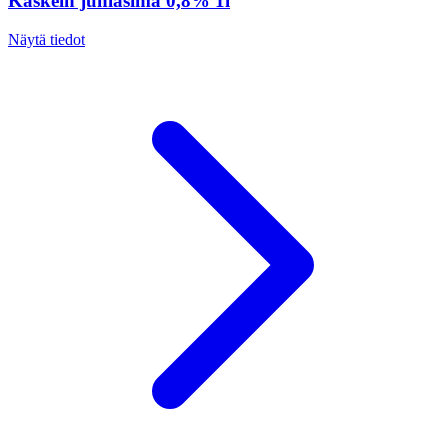
Kaskein juhlasima 0,8% 1l
Näytä tiedot