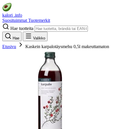
kalori
.info
Suosituimmat
Tuotemerkit
Hae tuotteita
Hae
Valikko
Etusivu
Kaskein karpalotäysmehu 0,5l makeuttamaton