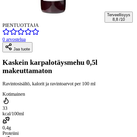
Terveellisyys
8,8
/10
PIENTUOTTAJA
0 arvostelua
Jaa tuote
Kaskein karpalotäysmehu 0,5l
makeuttamaton
Ravintosisältö, kalorit ja ravintoarvot per 100 ml
Kotimainen
33
kcal/100ml
0,4g
Proteiini