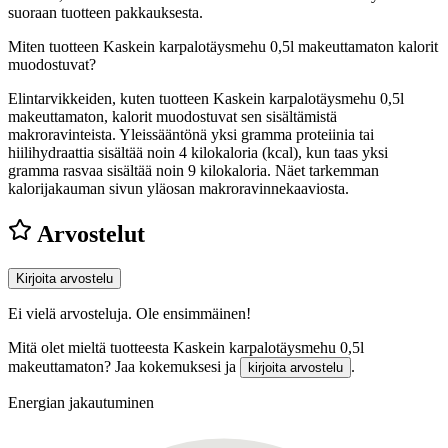
suoraan tuotteen pakkauksesta.
Miten tuotteen Kaskein karpalotäysmehu 0,5l makeuttamaton kalorit
muodostuvat?
Elintarvikkeiden, kuten tuotteen Kaskein karpalotäysmehu 0,5l
makeuttamaton, kalorit muodostuvat sen sisältämistä
makroravinteista. Yleissääntönä yksi gramma proteiinia tai
hiilihydraattia sisältää noin 4 kilokaloria (kcal), kun taas yksi
gramma rasvaa sisältää noin 9 kilokaloria. Näet tarkemman
kalorijakauman sivun yläosan makroravinnekaaviosta.
Arvostelut
Kirjoita arvostelu
Ei vielä arvosteluja. Ole ensimmäinen!
Mitä olet mieltä tuotteesta Kaskein karpalotäysmehu 0,5l
makeuttamaton? Jaa kokemuksesi ja
.
kirjoita arvostelu
Energian jakautuminen