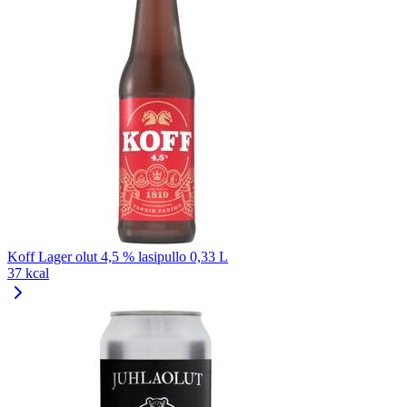
Koff Lager olut 4,5 % lasipullo 0,33 L
37 kcal