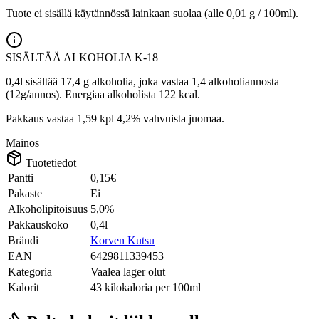
Tuote ei sisällä käytännössä lainkaan suolaa (alle 0,01 g / 100ml).
SISÄLTÄÄ ALKOHOLIA
K-18
0,4l sisältää 17,4 g alkoholia, joka vastaa 1,4 alkoholiannosta
(12g/annos). Energiaa alkoholista 122 kcal.
Pakkaus vastaa 1,59 kpl 4,2% vahvuista juomaa.
Mainos
Tuotetiedot
Pantti
0,15€
Pakaste
Ei
Alkoholipitoisuus
5,0%
Pakkauskoko
0,4l
Brändi
Korven Kutsu
EAN
6429811339453
Kategoria
Vaalea lager olut
Kalorit
43 kilokaloria per 100ml