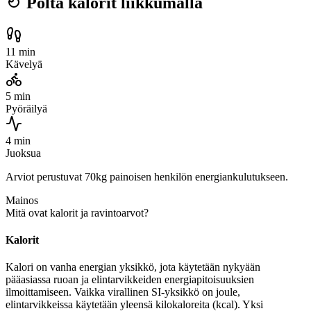
Polta kalorit liikkumalla
11 min
Kävelyä
5 min
Pyöräilyä
4 min
Juoksua
Arviot perustuvat 70kg painoisen henkilön energiankulutukseen.
Mainos
Mitä ovat kalorit ja ravintoarvot?
Kalorit
Kalori on vanha energian yksikkö, jota käytetään nykyään
pääasiassa ruoan ja elintarvikkeiden energiapitoisuuksien
ilmoittamiseen. Vaikka virallinen SI-yksikkö on joule,
elintarvikkeissa käytetään yleensä kilokaloreita (kcal). Yksi