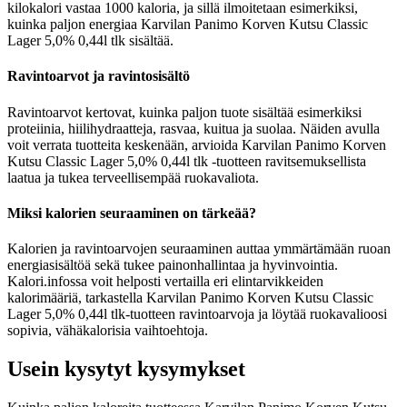
kilokalori vastaa 1000 kaloria, ja sillä ilmoitetaan esimerkiksi,
kuinka paljon energiaa Karvilan Panimo Korven Kutsu Classic
Lager 5,0% 0,44l tlk sisältää.
Ravintoarvot ja ravintosisältö
Ravintoarvot kertovat, kuinka paljon tuote sisältää esimerkiksi
proteiinia, hiilihydraatteja, rasvaa, kuitua ja suolaa. Näiden avulla
voit verrata tuotteita keskenään, arvioida Karvilan Panimo Korven
Kutsu Classic Lager 5,0% 0,44l tlk -tuotteen ravitsemuksellista
laatua ja tukea terveellisempää ruokavaliota.
Miksi kalorien seuraaminen on tärkeää?
Kalorien ja ravintoarvojen seuraaminen auttaa ymmärtämään ruoan
energiasisältöä sekä tukee painonhallintaa ja hyvinvointia.
Kalori.infossa voit helposti vertailla eri elintarvikkeiden
kalorimääriä, tarkastella Karvilan Panimo Korven Kutsu Classic
Lager 5,0% 0,44l tlk-tuotteen ravintoarvoja ja löytää ruokavalioosi
sopivia, vähäkalorisia vaihtoehtoja.
Usein kysytyt kysymykset