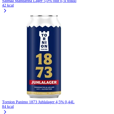
Saimaa Mandarina Lager 5,0% olut 0,5l tölkki
42 kcal
Tornion Panimo 1873 Juhlalager 4,5% 0,44L
84 kcal