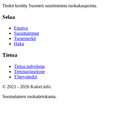
Tiedot kerätty Suomen suurimmista ruokakaupoista.
Selaa
Etusivu
Suosituimmat
Tuotemerkit
Haku
Tietoa
Tietoa palvelusta
Tietosuojaseloste
Yhteystiedot
© 2021 - 2026 Kalori.info.
Suomalainen ruokatietokanta.