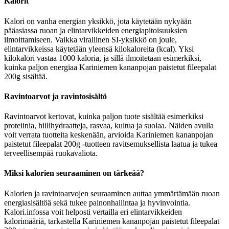
Kalorit
Kalori on vanha energian yksikkö, jota käytetään nykyään
pääasiassa ruoan ja elintarvikkeiden energiapitoisuuksien
ilmoittamiseen. Vaikka virallinen SI-yksikkö on joule,
elintarvikkeissa käytetään yleensä kilokaloreita (kcal). Yksi
kilokalori vastaa 1000 kaloria, ja sillä ilmoitetaan esimerkiksi,
kuinka paljon energiaa Kariniemen kananpojan paistetut fileepalat
200g sisältää.
Ravintoarvot ja ravintosisältö
Ravintoarvot kertovat, kuinka paljon tuote sisältää esimerkiksi
proteiinia, hiilihydraatteja, rasvaa, kuitua ja suolaa. Näiden avulla
voit verrata tuotteita keskenään, arvioida Kariniemen kananpojan
paistetut fileepalat 200g -tuotteen ravitsemuksellista laatua ja tukea
terveellisempää ruokavaliota.
Miksi kalorien seuraaminen on tärkeää?
Kalorien ja ravintoarvojen seuraaminen auttaa ymmärtämään ruoan
energiasisältöä sekä tukee painonhallintaa ja hyvinvointia.
Kalori.infossa voit helposti vertailla eri elintarvikkeiden
kalorimääriä, tarkastella Kariniemen kananpojan paistetut fileepalat