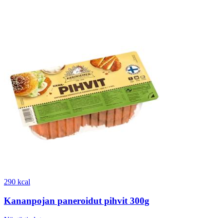
290 kcal
Kananpojan paneroidut pihvit 300g