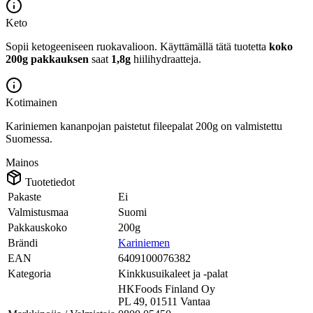
Keto
Sopii ketogeeniseen ruokavalioon.
Käyttämällä tätä tuotetta
koko
200g pakkauksen
saat
1,8g
hiilihydraatteja.
Kotimainen
Kariniemen kananpojan paistetut fileepalat 200g on valmistettu
Suomessa.
Mainos
Tuotetiedot
Pakaste
Ei
Valmistusmaa
Suomi
Pakkauskoko
200g
Brändi
Kariniemen
EAN
6409100076382
Kategoria
Kinkkusuikaleet ja -palat
HKFoods Finland Oy
PL 49, 01511 Vantaa