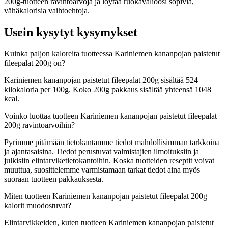
200g-tuotteen ravintoarvoja ja löytää ruokavalioosi sopivia,
vähäkalorisia vaihtoehtoja.
Usein kysytyt kysymykset
Kuinka paljon kaloreita tuotteessa Kariniemen kananpojan paistetut
fileepalat 200g on?
Kariniemen kananpojan paistetut fileepalat 200g sisältää 524
kilokaloria per 100g. Koko 200g pakkaus sisältää yhteensä 1048
kcal.
Voinko luottaa tuotteen Kariniemen kananpojan paistetut fileepalat
200g ravintoarvoihin?
Pyrimme pitämään tietokantamme tiedot mahdollisimman tarkkoina
ja ajantasaisina. Tiedot perustuvat valmistajien ilmoituksiin ja
julkisiin elintarviketietokantoihin. Koska tuotteiden reseptit voivat
muuttua, suosittelemme varmistamaan tarkat tiedot aina myös
suoraan tuotteen pakkauksesta.
Miten tuotteen Kariniemen kananpojan paistetut fileepalat 200g
kalorit muodostuvat?
Elintarvikkeiden, kuten tuotteen Kariniemen kananpojan paistetut