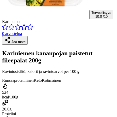
Terveellisyys
10,0
/10
Kariniemen
0 arvostelua
Jaa tuote
Kariniemen kananpojan paistetut
fileepalat 200g
Ravintosisältö, kalorit ja ravintoarvot per 100 g
Runsasproteiininen
Keto
Kotimainen
524
kcal/100g
20,0g
Proteiini