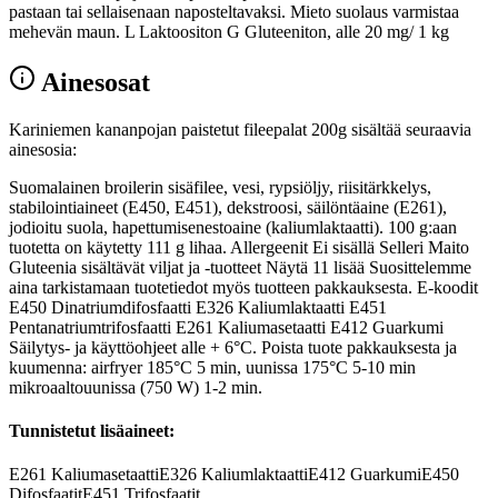
pastaan tai sellaisenaan naposteltavaksi. Mieto suolaus varmistaa
mehevän maun. L Laktoositon G Gluteeniton, alle 20 mg/ 1 kg
Ainesosat
Kariniemen kananpojan paistetut fileepalat 200g sisältää seuraavia
ainesosia:
Suomalainen broilerin sisäfilee, vesi, rypsiöljy, riisitärkkelys,
stabilointiaineet (E450, E451), dekstroosi, säilöntäaine (E261),
jodioitu suola, hapettumisenestoaine (kaliumlaktaatti). 100 g:aan
tuotetta on käytetty 111 g lihaa. Allergeenit Ei sisällä Selleri Maito
Gluteenia sisältävät viljat ja -tuotteet Näytä 11 lisää Suosittelemme
aina tarkistamaan tuotetiedot myös tuotteen pakkauksesta. E-koodit
E450 Dinatriumdifosfaatti E326 Kaliumlaktaatti E451
Pentanatriumtrifosfaatti E261 Kaliumasetaatti E412 Guarkumi
Säilytys- ja käyttöohjeet alle + 6°C. Poista tuote pakkauksesta ja
kuumenna: airfryer 185°C 5 min, uunissa 175°C 5-10 min
mikroaaltouunissa (750 W) 1-2 min.
Tunnistetut lisäaineet:
E261
Kaliumasetaatti
E326
Kaliumlaktaatti
E412
Guarkumi
E450
Difosfaatit
E451
Trifosfaatit