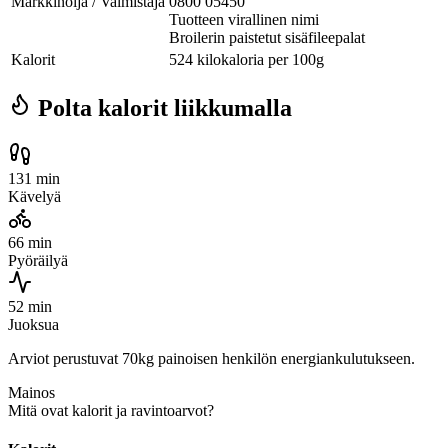
Markkinoija / Valmistaja
0800 05450
Tuotteen virallinen nimi
Broilerin paistetut sisäfileepalat
Kalorit
524 kilokaloria per 100g
Polta kalorit liikkumalla
131 min
Kävelyä
66 min
Pyöräilyä
52 min
Juoksua
Arviot perustuvat 70kg painoisen henkilön energiankulutukseen.
Mainos
Mitä ovat kalorit ja ravintoarvot?