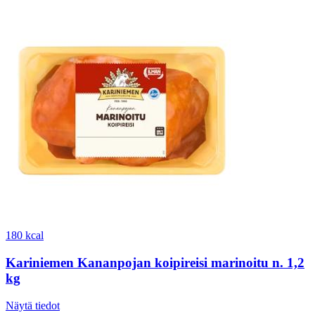
180 kcal
Kariniemen Kananpojan koipireisi marinoitu n. 1,2
kg
Näytä tiedot