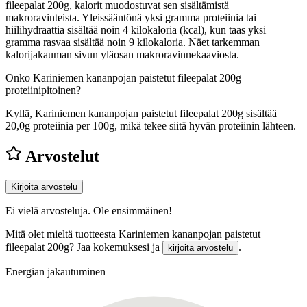
fileepalat 200g, kalorit muodostuvat sen sisältämistä
makroravinteista. Yleissääntönä yksi gramma proteiinia tai
hiilihydraattia sisältää noin 4 kilokaloria (kcal), kun taas yksi
gramma rasvaa sisältää noin 9 kilokaloria. Näet tarkemman
kalorijakauman sivun yläosan makroravinnekaaviosta.
Onko Kariniemen kananpojan paistetut fileepalat 200g
proteiinipitoinen?
Kyllä, Kariniemen kananpojan paistetut fileepalat 200g sisältää
20,0g proteiinia per 100g, mikä tekee siitä hyvän proteiinin lähteen.
Arvostelut
Kirjoita arvostelu
Ei vielä arvosteluja. Ole ensimmäinen!
Mitä olet mieltä tuotteesta Kariniemen kananpojan paistetut
fileepalat 200g? Jaa kokemuksesi ja
.
kirjoita arvostelu
Energian jakautuminen