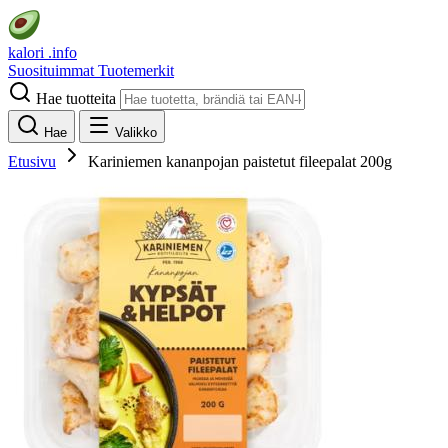
kalori
.info
Suosituimmat
Tuotemerkit
Hae tuotteita
Hae
Valikko
Etusivu
Kariniemen kananpojan paistetut fileepalat 200g