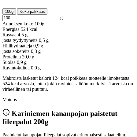
100g
Koko pakkaus
g
Annoksen koko
100g
Energiaa
524 kcal
Rasvaa
4,5 g
josta tyydyttyneitä
0,5 g
Hiilihydraatteja
0,9 g
josta sokereita
0,3 g
Proteiinia
20,0 g
Suolaa
0,9 g
Ravintokuitua
0,0 g
Makroista lasketut kalorit 124 kcal poikkeaa tuotteelle ilmoitetusta
524 kcal arvosta, joten jokin ravintosisältöön merkityistä arvoista on
virheellinen tai puuttuu.
Mainos
Kariniemen kananpojan paistetut
fileepalat 200g
Paahdetut kanapojan fileepalat sopivat erinomaisesti salaatteihin,