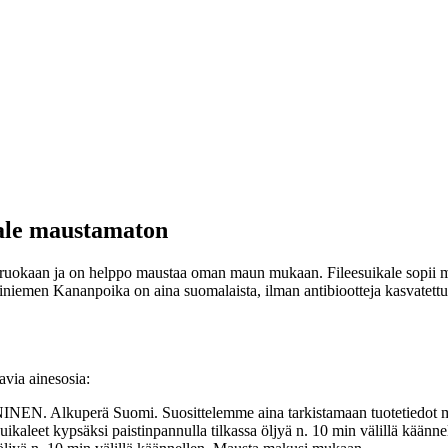
ale maustamaton
aan ja on helppo maustaa oman maun mukaan. Fileesuikale sopii mm. kas
Kariniemen Kananpoika on aina suomalaista, ilman antibiootteja kasvatett
via ainesosia:
N. Alkuperä Suomi. Suosittelemme aina tarkistamaan tuotetiedot myös
ikaleet kypsäksi paistinpannulla tilkassa öljyä n. 10 min välillä kää