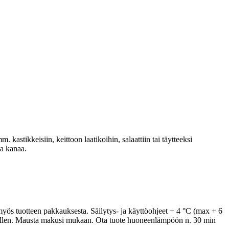
tikkeisiin, keittoon laatikoihin, salaattiin tai täytteeksi
ua kanaa.
 tuotteen pakkauksesta. Säilytys- ja käyttöohjeet + 4 °C (max + 6
nnellen. Mausta makusi mukaan. Ota tuote huoneenlämpöön n. 30 min