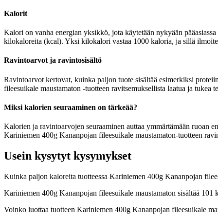
Kalorit
Kalori on vanha energian yksikkö, jota käytetään nykyään pääasiassa r
kilokaloreita (kcal). Yksi kilokalori vastaa 1000 kaloria, ja sillä il
Ravintoarvot ja ravintosisältö
Ravintoarvot kertovat, kuinka paljon tuote sisältää esimerkiksi proteii
fileesuikale maustamaton -tuotteen ravitsemuksellista laatua ja tukea t
Miksi kalorien seuraaminen on tärkeää?
Kalorien ja ravintoarvojen seuraaminen auttaa ymmärtämään ruoan energia
Kariniemen 400g Kananpojan fileesuikale maustamaton-tuotteen ravinto
Usein kysytyt kysymykset
Kuinka paljon kaloreita tuotteessa Kariniemen 400g Kananpojan file
Kariniemen 400g Kananpojan fileesuikale maustamaton sisältää 101 k
Voinko luottaa tuotteen Kariniemen 400g Kananpojan fileesuikale ma