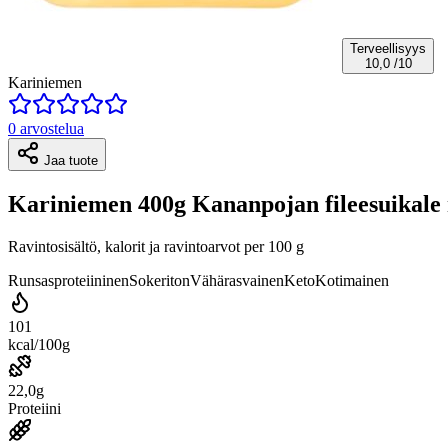
Terveellisyys
10,0
/10
Kariniemen
0 arvostelua
Jaa tuote
Kariniemen 400g Kananpojan fileesuikal
Ravintosisältö, kalorit ja ravintoarvot per 100 g
Runsasproteiininen
Sokeriton
Vähärasvainen
Keto
Kotimainen
101
kcal/100g
22,0g
Proteiini