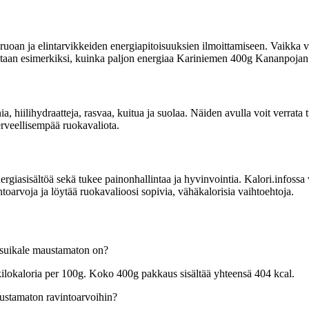
uoan ja elintarvikkeiden energiapitoisuuksien ilmoittamiseen. Vaikka vi
moitetaan esimerkiksi, kuinka paljon energiaa Kariniemen 400g Kananpojan
nia, hiilihydraatteja, rasvaa, kuitua ja suolaa. Näiden avulla voit verr
erveellisempää ruokavaliota.
sisältöä sekä tukee painonhallintaa ja hyvinvointia. Kalori.infossa voit
arvoja ja löytää ruokavalioosi sopivia, vähäkalorisia vaihtoehtoja.
esuikale maustamaton on?
ilokaloria per 100g. Koko 400g pakkaus sisältää yhteensä 404 kcal.
ustamaton ravintoarvoihin?