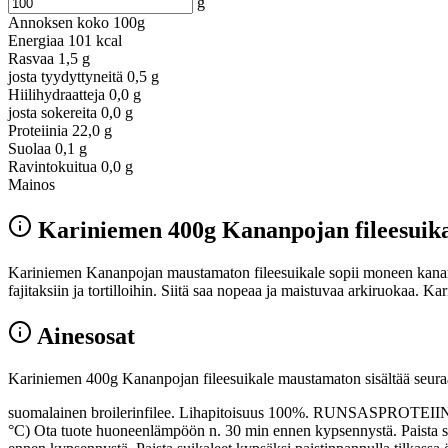
g
Annoksen koko
100g
Energiaa
101 kcal
Rasvaa
1,5 g
josta tyydyttyneitä
0,5 g
Hiilihydraatteja
0,0 g
josta sokereita
0,0 g
Proteiinia
22,0 g
Suolaa
0,1 g
Ravintokuitua
0,0 g
Mainos
Kariniemen 400g Kananpojan fileesuik
Kariniemen Kananpojan maustamaton fileesuikale sopii moneen kanaruok
fajitaksiin ja tortilloihin. Siitä saa nopeaa ja maistuvaa arkiruokaa. 
Ainesosat
Kariniemen 400g Kananpojan fileesuikale maustamaton sisältää seuraa
suomalainen broilerinfilee. Lihapitoisuus 100%. RUNSASPROTEIININE
°C) Ota tuote huoneenlämpöön n. 30 min ennen kypsennystä. Paista su