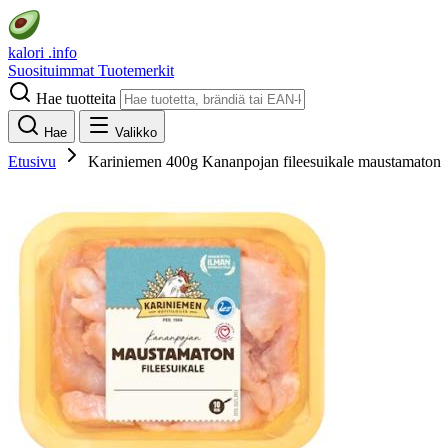
kalori
.info
Suosituimmat
Tuotemerkit
Hae tuotteita
Hae
Valikko
Etusivu
Kariniemen 400g Kananpojan fileesuikale maustamaton