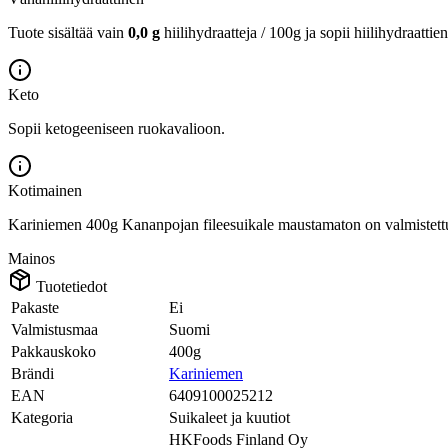
Tuote sisältää vain
0,0 g
hiilihydraatteja / 100g ja sopii hiilihydraattie
Keto
Sopii ketogeeniseen ruokavalioon.
Kotimainen
Kariniemen 400g Kananpojan fileesuikale maustamaton on valmistet
Mainos
Tuotetiedot
Pakaste
Ei
Valmistusmaa
Suomi
Pakkauskoko
400g
Brändi
Kariniemen
EAN
6409100025212
Kategoria
Suikaleet ja kuutiot
HKFoods Finland Oy