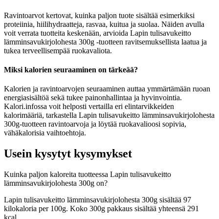
Ravintoarvot kertovat, kuinka paljon tuote sisältää esimerkiksi
proteiinia, hiilihydraatteja, rasvaa, kuitua ja suolaa. Näiden avulla
voit verrata tuotteita keskenään, arvioida Lapin tulisavukeitto
lämminsavukirjolohesta 300g -tuotteen ravitsemuksellista laatua ja
tukea terveellisempää ruokavaliota.
Miksi kalorien seuraaminen on tärkeää?
Kalorien ja ravintoarvojen seuraaminen auttaa ymmärtämään ruoan
energiasisältöä sekä tukee painonhallintaa ja hyvinvointia.
Kalori.infossa voit helposti vertailla eri elintarvikkeiden
kalorimääriä, tarkastella Lapin tulisavukeitto lämminsavukirjolohesta
300g-tuotteen ravintoarvoja ja löytää ruokavalioosi sopivia,
vähäkalorisia vaihtoehtoja.
Usein kysytyt kysymykset
Kuinka paljon kaloreita tuotteessa Lapin tulisavukeitto
lämminsavukirjolohesta 300g on?
Lapin tulisavukeitto lämminsavukirjolohesta 300g sisältää 97
kilokaloria per 100g. Koko 300g pakkaus sisältää yhteensä 291
kcal.