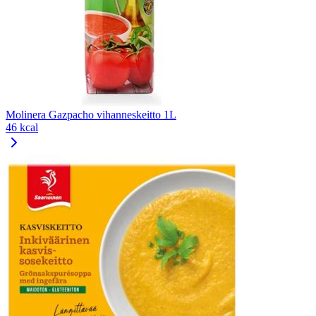
Molinera Gazpacho vihanneskeitto 1L
46 kcal