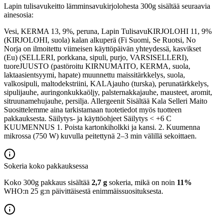
Lapin tulisavukeitto lämminsavukirjolohesta 300g sisältää seuraavia
ainesosia:
Vesi, KERMA 13, 9%, peruna, Lapin TulisavuKIRJOLOHI 11, 9%
(KIRJOLOHI, suola) kalan alkuperä (Fi Suomi, Se Ruotsi, No
Norja on ilmoitettu viimeisen käyttöpäivän yhteydessä, kasvikset
(Eu) (SELLERI, porkkana, sipuli, purjo, VARSISELLERI),
tuoreJUUSTO (pastöroitu KIRNUMAITO, KERMA, suola,
laktaasientsyymi, hapate) muunnettu maissitärkkelys, suola,
valkosipuli, maltodekstriini, KALAjauho (turska), perunatärkkelys,
sipulijauhe, auringonkukkaöljy, palsternakkajauhe, mausteet, aromit,
sitruunamehujauhe, persilja. Allergeenit Sisältää Kala Selleri Maito
Suosittelemme aina tarkistamaan tuotetiedot myös tuotteen
pakkauksesta. Säilytys- ja käyttöohjeet Säilytys < +6 C
KUUMENNUS 1. Poista kartonkiholkki ja kansi. 2. Kuumenna
mikrossa (750 W) kuvulla peitettynä 2–3 min välillä sekoittaen.
Sokeria koko pakkauksessa
Koko 300g pakkaus sisältää
2,7 g
sokeria, mikä on noin
11%
WHO:n 25 g:n päivittäisestä enimmäissuosituksesta.