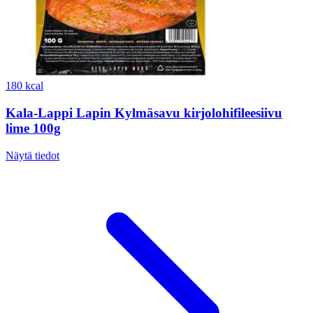
180 kcal
Kala-Lappi Lapin Kylmäsavu kirjolohifileesiivu
lime 100g
Näytä tiedot