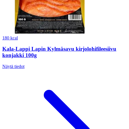
180 kcal
Kala-Lappi Lapin Kylmäsavu kirjolohifileesiivu
konjakki 100g
Näytä tiedot