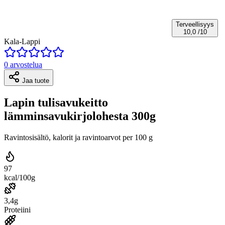
Terveellisyys
10,0
/10
Kala-Lappi
0 arvostelua
Jaa tuote
Lapin tulisavukeitto
lämminsavukirjolohesta 300g
Ravintosisältö, kalorit ja ravintoarvot per 100 g
97
kcal/100g
3,4g
Proteiini