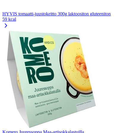
HYVIS tomaatti-juustokeitto 300g laktoositon gluteeniton
59 kcal
Komero Juuressoppa Maa-artisokkalastuilla