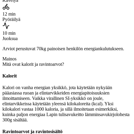
Kävelyä
12 min
Pyöräilyä
10 min
Juoksua
Arviot perustuvat 70kg painoisen henkilön energiankulutukseen.
Mainos
Mitä ovat kalorit ja ravintoarvot?
Kalorit
Kalori on vanha energian yksikkö, jota käytetään nykyään
pääasiassa ruoan ja elintarvikkeiden energiapitoisuuksien
ilmoittamiseen. Vaikka virallinen SI-yksikkö on joule,
elintarvikkeissa käytetään yleensä kilokaloreita (kcal). Yksi
kilokalori vastaa 1000 kaloria, ja sillä ilmoitetaan esimerkiksi,
kuinka paljon energiaa Lapin tulisavukeitto lämminsavukirjolohesta
300g sisältää.
Ravintoarvot ja ravintosisältö