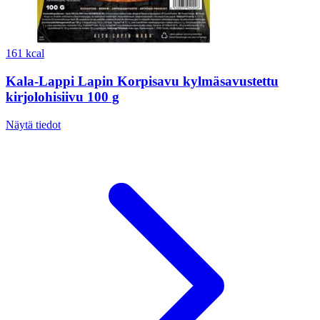
161 kcal
Kala-Lappi Lapin Korpisavu kylmäsavustettu
kirjolohisiivu 100 g
Näytä tiedot