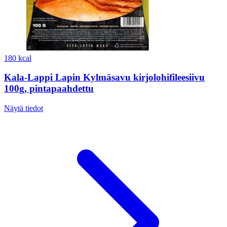
180 kcal
Kala-Lappi Lapin Kylmäsavu kirjolohifileesiivu
100g, pintapaahdettu
Näytä tiedot