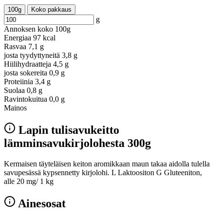
100g
Koko pakkaus
g
Annoksen koko
100g
Energiaa
97 kcal
Rasvaa
7,1 g
josta tyydyttyneitä
3,8 g
Hiilihydraatteja
4,5 g
josta sokereita
0,9 g
Proteiinia
3,4 g
Suolaa
0,8 g
Ravintokuitua
0,0 g
Mainos
Lapin tulisavukeitto
lämminsavukirjolohesta 300g
Kermaisen täyteläisen keiton aromikkaan maun takaa aidolla tulella
savupesässä kypsennetty kirjolohi. L Laktoositon G Gluteeniton,
alle 20 mg/ 1 kg
Ainesosat