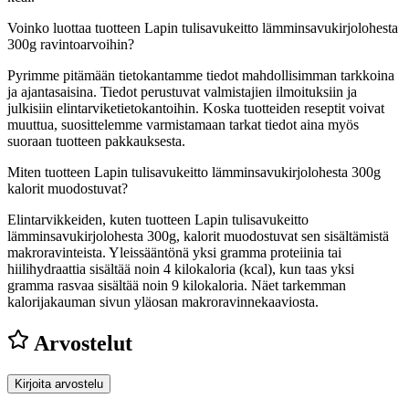
Voinko luottaa tuotteen Lapin tulisavukeitto lämminsavukirjolohesta
300g ravintoarvoihin?
Pyrimme pitämään tietokantamme tiedot mahdollisimman tarkkoina
ja ajantasaisina. Tiedot perustuvat valmistajien ilmoituksiin ja
julkisiin elintarviketietokantoihin. Koska tuotteiden reseptit voivat
muuttua, suosittelemme varmistamaan tarkat tiedot aina myös
suoraan tuotteen pakkauksesta.
Miten tuotteen Lapin tulisavukeitto lämminsavukirjolohesta 300g
kalorit muodostuvat?
Elintarvikkeiden, kuten tuotteen Lapin tulisavukeitto
lämminsavukirjolohesta 300g, kalorit muodostuvat sen sisältämistä
makroravinteista. Yleissääntönä yksi gramma proteiinia tai
hiilihydraattia sisältää noin 4 kilokaloria (kcal), kun taas yksi
gramma rasvaa sisältää noin 9 kilokaloria. Näet tarkemman
kalorijakauman sivun yläosan makroravinnekaaviosta.
Arvostelut
Kirjoita arvostelu