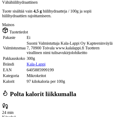
Vähähiilihydraattinen
Tuote sisältää vain
4,5 g
hiilihydraatteja / 100g ja sopii
hiilihydraattien rajoittamiseen.
Mainos
Tuotetiedot
Pakaste
Ei
Suomi Valmistuttaja Kala-Lappi Oy Kapteeninväylä
Valmistusmaa
7, 70900 Toivala www.kalalappi.fi Tuotteen
virallinen nimi tulisavukirjolohikeitto
Pakkauskoko
300g
Brändi
Kala-Lappi
EAN
6405885999199
Kategoria
Mikrokeitot
Kalorit
97 kilokaloria per 100g
Polta kalorit liikkumalla
24 min