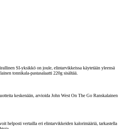
rallinen SI-yksikkö on joule, elintarvikkeissa käytetään yleensä
ainen tonnikala-pastasalaatti 220g sisältää.
ata tuotteita keskenään, arvioida John West On The Go Ranskalainen
 helposti vertailla eri elintarvikkeiden kalorimääriä, tarkastella
htoja.