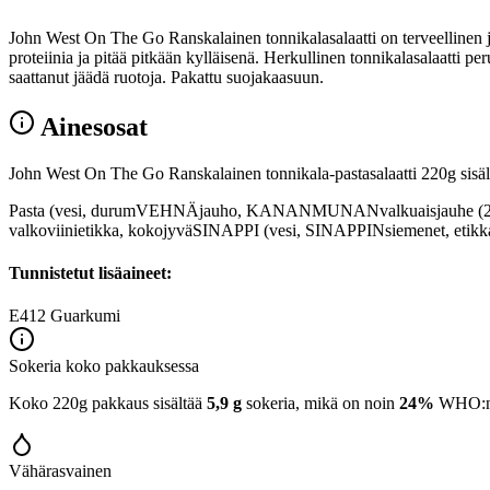
John West On The Go Ranskalainen tonnikalasalaatti on terveellinen ja 
proteiinia ja pitää pitkään kylläisenä. Herkullinen tonnikalasalaatti per
saattanut jäädä ruotoja. Pakattu suojakaasuun.
Ainesosat
John West On The Go Ranskalainen tonnikala-pastasalaatti 220g sisält
Pasta (vesi, durumVEHNÄjauho, KANANMUNANvalkuaisjauhe (20%), Bon
valkoviinietikka, kokojyväSINAPPI (vesi, SINAPPINsiemenet, etikka,
Tunnistetut lisäaineet:
E412
Guarkumi
Sokeria koko pakkauksessa
Koko 220g pakkaus sisältää
5,9 g
sokeria, mikä on noin
24%
WHO:n 2
Vähärasvainen