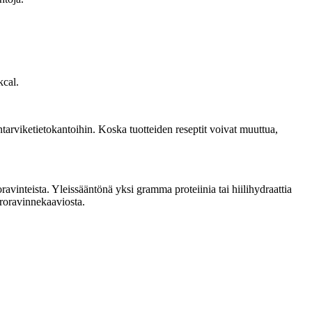
kcal.
tarviketietokantoihin. Koska tuotteiden reseptit voivat muuttua,
vinteista. Yleissääntönä yksi gramma proteiinia tai hiilihydraattia
kroravinnekaaviosta.