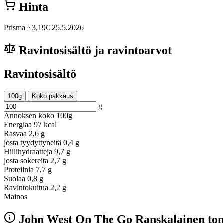
Hinta
Prisma
~3,19€
25.5.2026
Ravintosisältö ja ravintoarvot
Ravintosisältö
100g
Koko pakkaus
g
Annoksen koko
100g
Energiaa
97 kcal
Rasvaa
2,6 g
josta tyydyttyneitä
0,4 g
Hiilihydraatteja
9,7 g
josta sokereita
2,7 g
Proteiinia
7,7 g
Suolaa
0,8 g
Ravintokuitua
2,2 g
Mainos
John West On The Go Ranskalainen tonn