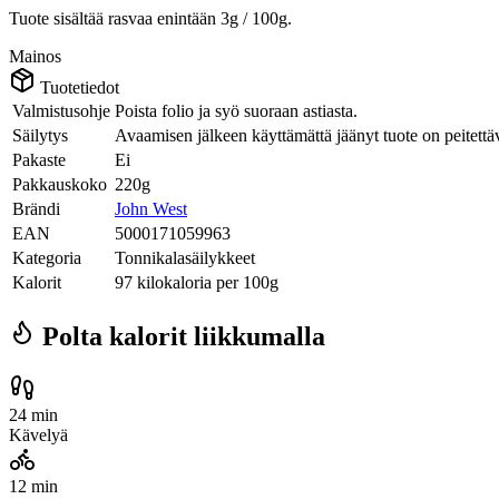
Tuote sisältää rasvaa enintään 3g / 100g.
Mainos
Tuotetiedot
Valmistusohje
Poista folio ja syö suoraan astiasta.
Säilytys
Avaamisen jälkeen käyttämättä jäänyt tuote on peitettäv
Pakaste
Ei
Pakkauskoko
220g
Brändi
John West
EAN
5000171059963
Kategoria
Tonnikalasäilykkeet
Kalorit
97 kilokaloria per 100g
Polta kalorit liikkumalla
24 min
Kävelyä
12 min