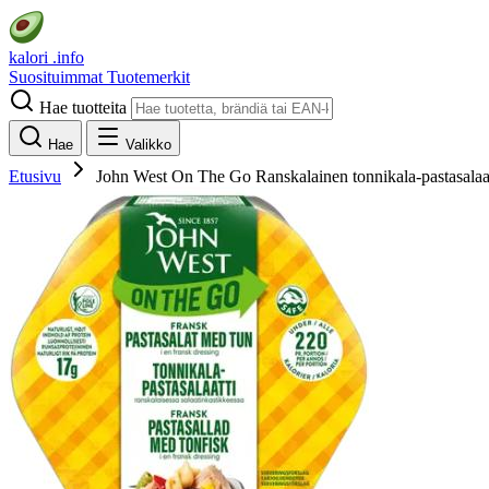
kalori
.info
Suosituimmat
Tuotemerkit
Hae tuotteita
Hae
Valikko
Etusivu
John West On The Go Ranskalainen tonnikala-pastasalaa