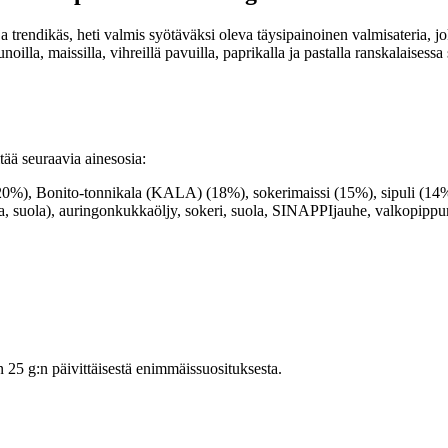
trendikäs, heti valmis syötäväksi oleva täysipainoinen valmisateria, jo
unoilla, maissilla, vihreillä pavuilla, paprikalla ja pastalla ranskalaisess
ää seuraavia ainesosia:
ito-tonnikala (KALA) (18%), sokerimaissi (15%), sipuli (14%), pun
 suola), auringonkukkaöljy, sokeri, suola, SINAPPIjauhe, valkopippu
5 g:n päivittäisestä enimmäissuosituksesta.