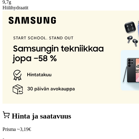
9,7g
Hiilihydraatit
Hinta ja saatavuus
Prisma
~3,19€