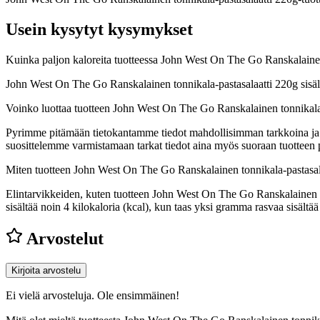
Usein kysytyt kysymykset
Kuinka paljon kaloreita tuotteessa John West On The Go Ranskalainen
John West On The Go Ranskalainen tonnikala-pastasalaatti 220g sisäl
Voinko luottaa tuotteen John West On The Go Ranskalainen tonnikala-
Pyrimme pitämään tietokantamme tiedot mahdollisimman tarkkoina ja ajan
suosittelemme varmistamaan tarkat tiedot aina myös suoraan tuotteen
Miten tuotteen John West On The Go Ranskalainen tonnikala-pastasal
Elintarvikkeiden, kuten tuotteen John West On The Go Ranskalainen ton
sisältää noin 4 kilokaloria (kcal), kun taas yksi gramma rasvaa sisäl
Arvostelut
Kirjoita arvostelu
Ei vielä arvosteluja. Ole ensimmäinen!