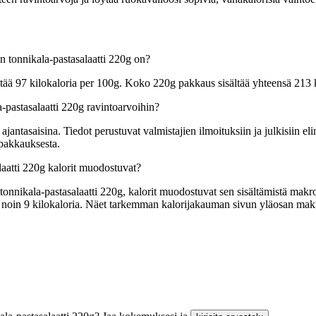
 tonnikala-pastasalaatti 220g on?
tää 97 kilokaloria per 100g. Koko 220g pakkaus sisältää yhteensä 213 
pastasalaatti 220g ravintoarvoihin?
tasaisina. Tiedot perustuvat valmistajien ilmoituksiin ja julkisiin elin
 pakkauksesta.
aatti 220g kalorit muodostuvat?
nikala-pastasalaatti 220g, kalorit muodostuvat sen sisältämistä makrora
tää noin 9 kilokaloria. Näet tarkemman kalorijakauman sivun yläosan ma