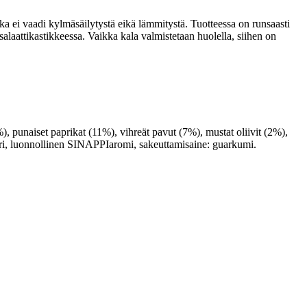
ka ei vaadi kylmäsäilytystä eikä lämmitystä. Tuotteessa on runsaasti
a salaattikastikkeessa. Vaikka kala valmistetaan huolella, siihen on
aiset paprikat (11%), vihreät pavut (7%), mustat oliivit (2%),
ri, luonnollinen SINAPPIaromi, sakeuttamisaine: guarkumi.