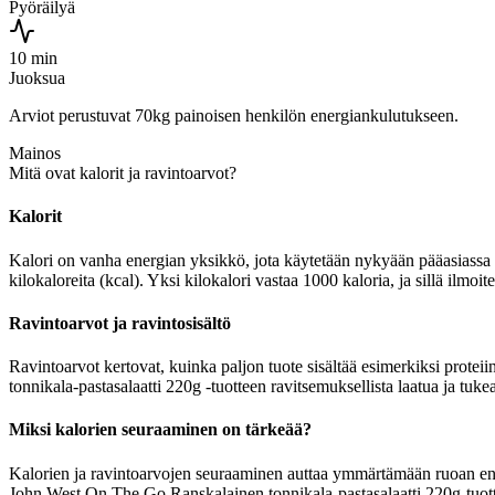
Pyöräilyä
10 min
Juoksua
Arviot perustuvat 70kg painoisen henkilön energiankulutukseen.
Mainos
Mitä ovat kalorit ja ravintoarvot?
Kalorit
Kalori on vanha energian yksikkö, jota käytetään nykyään pääasiassa r
kilokaloreita (kcal). Yksi kilokalori vastaa 1000 kaloria, ja sillä ilm
Ravintoarvot ja ravintosisältö
Ravintoarvot kertovat, kuinka paljon tuote sisältää esimerkiksi protei
tonnikala-pastasalaatti 220g -tuotteen ravitsemuksellista laatua ja tuke
Miksi kalorien seuraaminen on tärkeää?
Kalorien ja ravintoarvojen seuraaminen auttaa ymmärtämään ruoan energia
John West On The Go Ranskalainen tonnikala-pastasalaatti 220g-tuottee