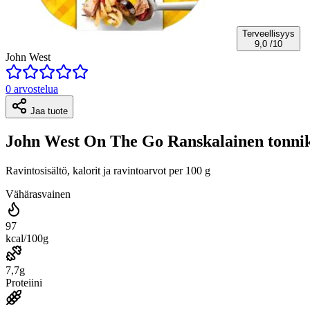
Terveellisyys
9,0
/10
John West
0 arvostelua
Jaa tuote
John West On The Go Ranskalainen tonnika
Ravintosisältö, kalorit ja ravintoarvot per 100 g
Vähärasvainen
97
kcal/100g
7,7g
Proteiini