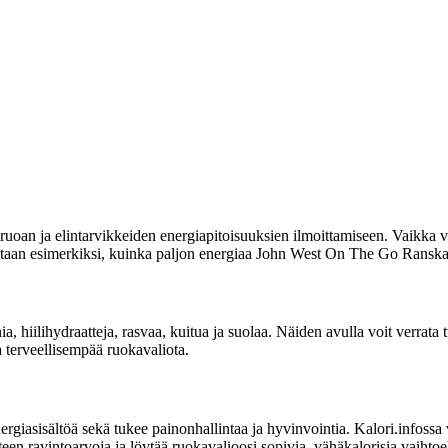
uoan ja elintarvikkeiden energiapitoisuuksien ilmoittamiseen. Vaikka vi
oitetaan esimerkiksi, kuinka paljon energiaa John West On The Go Ranskal
inia, hiilihydraatteja, rasvaa, kuitua ja suolaa. Näiden avulla voit verr
a terveellisempää ruokavaliota.
sisältöä sekä tukee painonhallintaa ja hyvinvointia. Kalori.infossa voit
n ravintoarvoja ja löytää ruokavalioosi sopivia, vähäkalorisia vaihtoe