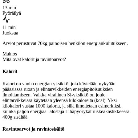
13 min
Pyöräilyä
11 min
Juoksua
Arviot perustuvat 70kg painoisen henkilön energiankulutukseen.
Mainos
Mitä ovat kalorit ja ravintoarvot?
Kalorit
Kalori on vanha energian yksikkö, jota käytetään nykyään
pääasiassa ruoan ja elintarvikkeiden energiapitoisuuksien
ilmoittamiseen. Vaikka virallinen SI-yksikkö on joule,
elintarvikkeissa käytetään yleensä kilokaloreita (kcal). Yksi
kilokalori vastaa 1000 kaloria, ja sillä ilmoitetaan esimerkiksi,
kuinka paljon energiaa Jalostaja Lihapyörykät ruskeakastikkeessa
400g sisältää.
Ravintoarvot ja ravintosisältö