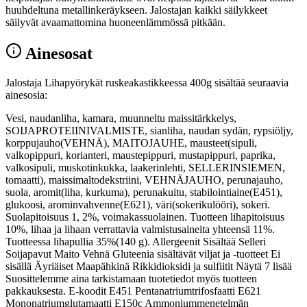
huuhdeltuna metallinkeräykseen. Jalostajan kaikki säilykkeet
säilyvät avaamattomina huoneenlämmössä pitkään.
Ainesosat
Jalostaja Lihapyörykät ruskeakastikkeessa 400g sisältää seuraavia
ainesosia:
Vesi, naudanliha, kamara, muunneltu maissitärkkelys,
SOIJAPROTEIINIVALMISTE, sianliha, naudan sydän, rypsiöljy,
korppujauho(VEHNÄ), MAITOJAUHE, mausteet(sipuli,
valkopippuri, korianteri, maustepippuri, mustapippuri, paprika,
valkosipuli, muskotinkukka, laakerinlehti, SELLERINSIEMEN,
tomaatti), maissimaltodekstriini, VEHNÄJAUHO, perunajauho,
suola, aromit(liha, kurkuma), perunakuitu, stabilointiaine(E451),
glukoosi, arominvahvenne(E621), väri(sokerikulööri), sokeri.
Suolapitoisuus 1, 2%, voimakassuolainen. Tuotteen lihapitoisuus
10%, lihaa ja lihaan verrattavia valmistusaineita yhteensä 11%.
Tuotteessa lihapullia 35%(140 g). Allergeenit Sisältää Selleri
Soijapavut Maito Vehnä Gluteenia sisältävät viljat ja -tuotteet Ei
sisällä Äyriäiset Maapähkinä Rikkidioksidi ja sulfiitit Näytä 7 lisää
Suosittelemme aina tarkistamaan tuotetiedot myös tuotteen
pakkauksesta. E-koodit E451 Pentanatriumtrifosfaatti E621
Mononatriumglutamaatti E150c Ammoniummenetelmän