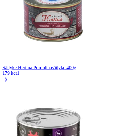
Säilyke Herttua Poronlihasäilyke 400g
179 kcal