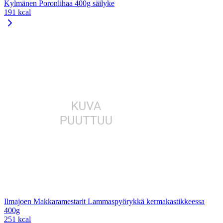
Kylmänen Poronlihaa 400g säilyke
191 kcal
Ilmajoen Makkaramestarit Lammaspyörykkä kermakastikkeessa
400g
251 kcal