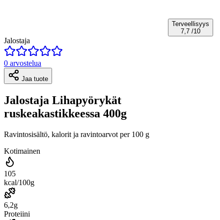
Terveellisyys
7,7
/10
Jalostaja
0 arvostelua
Jaa tuote
Jalostaja Lihapyörykät
ruskeakastikkeessa 400g
Ravintosisältö, kalorit ja ravintoarvot per 100 g
Kotimainen
105
kcal/100g
6,2g
Proteiini