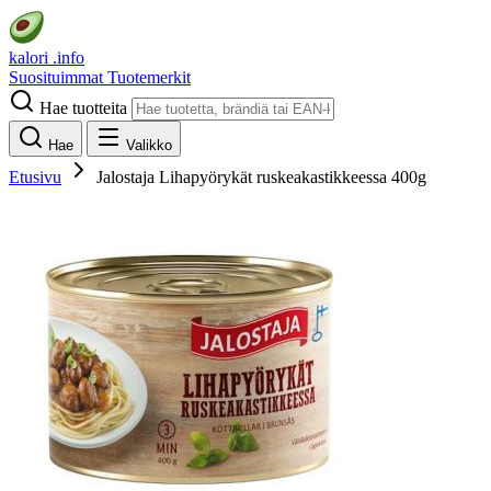
kalori
.info
Suosituimmat
Tuotemerkit
Hae tuotteita
Hae
Valikko
Etusivu
Jalostaja Lihapyörykät ruskeakastikkeessa 400g