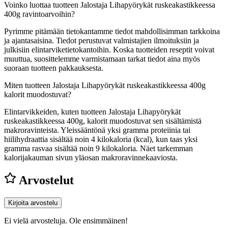
Voinko luottaa tuotteen Jalostaja Lihapyörykät ruskeakastikkeessa
400g ravintoarvoihin?
Pyrimme pitämään tietokantamme tiedot mahdollisimman tarkkoina
ja ajantasaisina. Tiedot perustuvat valmistajien ilmoituksiin ja
julkisiin elintarviketietokantoihin. Koska tuotteiden reseptit voivat
muuttua, suosittelemme varmistamaan tarkat tiedot aina myös
suoraan tuotteen pakkauksesta.
Miten tuotteen Jalostaja Lihapyörykät ruskeakastikkeessa 400g
kalorit muodostuvat?
Elintarvikkeiden, kuten tuotteen Jalostaja Lihapyörykät
ruskeakastikkeessa 400g, kalorit muodostuvat sen sisältämistä
makroravinteista. Yleissääntönä yksi gramma proteiinia tai
hiilihydraattia sisältää noin 4 kilokaloria (kcal), kun taas yksi
gramma rasvaa sisältää noin 9 kilokaloria. Näet tarkemman
kalorijakauman sivun yläosan makroravinnekaaviosta.
Arvostelut
Kirjoita arvostelu
Ei vielä arvosteluja. Ole ensimmäinen!