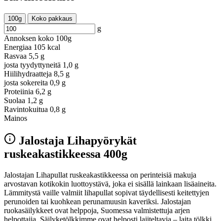
100g
Koko pakkaus
g
Annoksen koko
100g
Energiaa
105 kcal
Rasvaa
5,5 g
josta tyydyttyneitä
1,0 g
Hiilihydraatteja
8,5 g
josta sokereita
0,9 g
Proteiinia
6,2 g
Suolaa
1,2 g
Ravintokuitua
0,8 g
Mainos
Jalostaja Lihapyörykät
ruskeakastikkeessa 400g
Jalostajan Lihapullat ruskeakastikkeessa on perinteisiä makuja
arvostavan kotikokin luottoystävä, joka ei sisällä lainkaan lisäaineita.
Lämmitystä vaille valmiit lihapullat sopivat täydellisesti keitettyjen
perunoiden tai kuohkean perunamuusin kaveriksi. Jalostajan
ruokasäilykkeet ovat helppoja, Suomessa valmistettuja arjen
helpottajia. Säilyketölkkimme ovat helposti lajiteltavia – laita tölkki