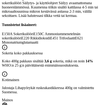
sokerikulööri Säilytys- ja käyttöohjeet Säilyy avaamattomana
huoneenlämmössä. Kuumenna tölkin sisältö kattilassa 4-5 min tai
mikroaaltouunissa mikron kestävässä astiassa 2-3 min, välillä
sekoittaen. Lisää halutessasi tilkka vettä tai kermaa.
Tunnistetut lisäaineet:
E150A
Sokerikulööri
E150C
Ammoniummenetelmän
sokerikulööri
E220
Rikkidioksidi
E451
Trifosfaatit
E621
Mononatriumglutamaatti
Sokeria koko pakkauksessa
Koko 400g pakkaus sisältää
3,6 g
sokeria, mikä on noin
14%
WHO:n 25 g:n päivittäisestä enimmäissuosituksesta.
Kotimainen
Jalostaja Lihapyörykät ruskeakastikkeessa 400g on valmistettu
Suomessa.
Mainos