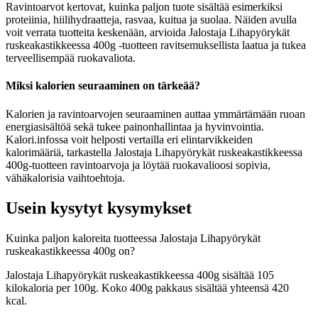
Ravintoarvot kertovat, kuinka paljon tuote sisältää esimerkiksi
proteiinia, hiilihydraatteja, rasvaa, kuitua ja suolaa. Näiden avulla
voit verrata tuotteita keskenään, arvioida Jalostaja Lihapyörykät
ruskeakastikkeessa 400g -tuotteen ravitsemuksellista laatua ja tukea
terveellisempää ruokavaliota.
Miksi kalorien seuraaminen on tärkeää?
Kalorien ja ravintoarvojen seuraaminen auttaa ymmärtämään ruoan
energiasisältöä sekä tukee painonhallintaa ja hyvinvointia.
Kalori.infossa voit helposti vertailla eri elintarvikkeiden
kalorimääriä, tarkastella Jalostaja Lihapyörykät ruskeakastikkeessa
400g-tuotteen ravintoarvoja ja löytää ruokavalioosi sopivia,
vähäkalorisia vaihtoehtoja.
Usein kysytyt kysymykset
Kuinka paljon kaloreita tuotteessa Jalostaja Lihapyörykät
ruskeakastikkeessa 400g on?
Jalostaja Lihapyörykät ruskeakastikkeessa 400g sisältää 105
kilokaloria per 100g. Koko 400g pakkaus sisältää yhteensä 420
kcal.