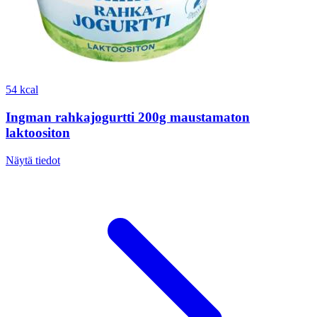
54 kcal
Ingman rahkajogurtti 200g maustamaton
laktoositon
Näytä tiedot