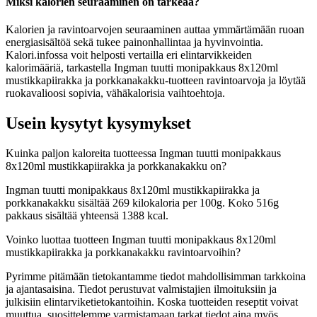
Miksi kalorien seuraaminen on tärkeää?
Kalorien ja ravintoarvojen seuraaminen auttaa ymmärtämään ruoan
energiasisältöä sekä tukee painonhallintaa ja hyvinvointia.
Kalori.infossa voit helposti vertailla eri elintarvikkeiden
kalorimääriä, tarkastella Ingman tuutti monipakkaus 8x120ml
mustikkapiirakka ja porkkanakakku-tuotteen ravintoarvoja ja löytää
ruokavalioosi sopivia, vähäkalorisia vaihtoehtoja.
Usein kysytyt kysymykset
Kuinka paljon kaloreita tuotteessa Ingman tuutti monipakkaus
8x120ml mustikkapiirakka ja porkkanakakku on?
Ingman tuutti monipakkaus 8x120ml mustikkapiirakka ja
porkkanakakku sisältää 269 kilokaloria per 100g. Koko 516g
pakkaus sisältää yhteensä 1388 kcal.
Voinko luottaa tuotteen Ingman tuutti monipakkaus 8x120ml
mustikkapiirakka ja porkkanakakku ravintoarvoihin?
Pyrimme pitämään tietokantamme tiedot mahdollisimman tarkkoina
ja ajantasaisina. Tiedot perustuvat valmistajien ilmoituksiin ja
julkisiin elintarviketietokantoihin. Koska tuotteiden reseptit voivat
muuttua, suosittelemme varmistamaan tarkat tiedot aina myös