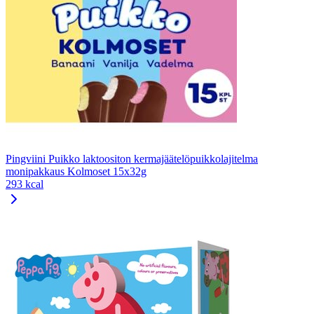
Pingviini Puikko laktoositon kermajäätelöpuikkolajitelma
monipakkaus Kolmoset 15x32g
293 kcal