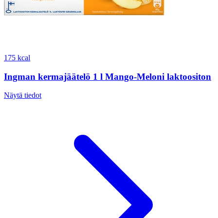
175 kcal
Ingman kermajäätelö 1 l Mango-Meloni laktoositon
Näytä tiedot