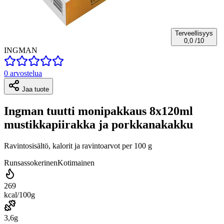
Terveellisyys
0,0
/10
INGMAN
0 arvostelua
Jaa tuote
Ingman tuutti monipakkaus 8x120ml
mustikkapiirakka ja porkkanakakku
Ravintosisältö, kalorit ja ravintoarvot per 100 g
Runsassokerinen
Kotimainen
269
kcal/100g
3,6g