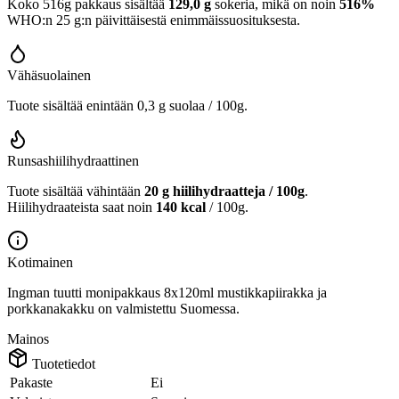
Koko 516g pakkaus sisältää
129,0 g
sokeria, mikä on noin
516%
WHO:n 25 g:n päivittäisestä enimmäissuosituksesta.
Vähäsuolainen
Tuote sisältää enintään 0,3 g suolaa / 100g.
Runsashiilihydraattinen
Tuote sisältää vähintään
20 g hiilihydraatteja / 100g
.
Hiilihydraateista saat noin
140 kcal
/ 100g.
Kotimainen
Ingman tuutti monipakkaus 8x120ml mustikkapiirakka ja
porkkanakakku on valmistettu Suomessa.
Mainos
Tuotetiedot
Pakaste
Ei