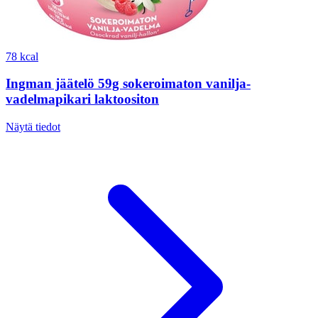
78 kcal
Ingman jäätelö 59g sokeroimaton vanilja-
vadelmapikari laktoositon
Näytä tiedot