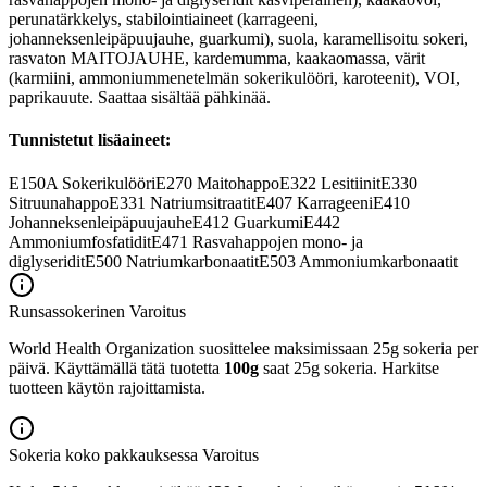
perunatärkkelys, stabilointiaineet (karrageeni,
johanneksenleipäpuujauhe, guarkumi), suola, karamellisoitu sokeri,
rasvaton MAITOJAUHE, kardemumma, kaakaomassa, värit
(karmiini, ammoniummenetelmän sokerikulööri, karoteenit), VOI,
paprikauute. Saattaa sisältää pähkinää.
Tunnistetut lisäaineet:
E150A
Sokerikulööri
E270
Maitohappo
E322
Lesitiinit
E330
Sitruunahappo
E331
Natriumsitraatit
E407
Karrageeni
E410
Johanneksenleipäpuujauhe
E412
Guarkumi
E442
Ammoniumfosfatidit
E471
Rasvahappojen mono- ja
diglyseridit
E500
Natriumkarbonaatit
E503
Ammoniumkarbonaatit
Runsassokerinen
Varoitus
World Health Organization suosittelee maksimissaan 25g sokeria per
päivä. Käyttämällä tätä tuotetta
100g
saat 25g sokeria. Harkitse
tuotteen käytön rajoittamista.
Sokeria koko pakkauksessa
Varoitus