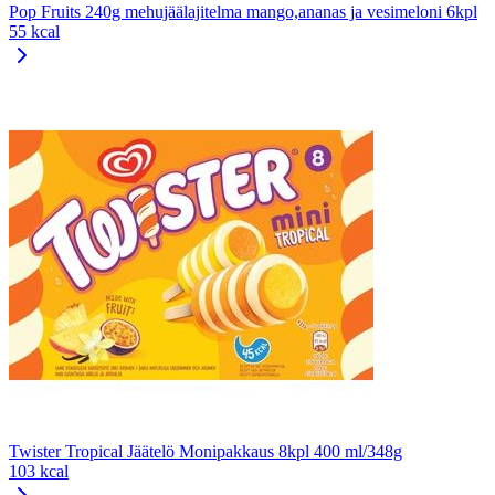
Pop Fruits 240g mehujäälajitelma mango,ananas ja vesimeloni 6kpl
55 kcal
Twister Tropical Jäätelö Monipakkaus 8kpl 400 ml/348g
103 kcal