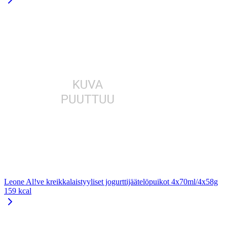
Leone Al!ve kreikkalaistyyliset jogurttijäätelöpuikot 4x70ml/4x58g
159 kcal