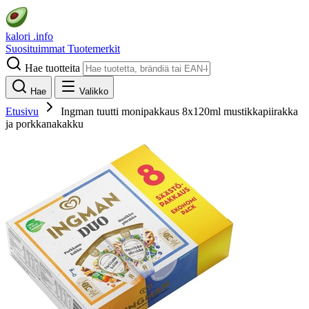
kalori
.info
Suosituimmat
Tuotemerkit
Hae tuotteita
Hae
Valikko
Etusivu
Ingman tuutti monipakkaus 8x120ml mustikkapiirakka
ja porkkanakakku