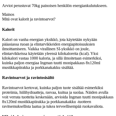
Arviot perustuvat 70kg painoisen henkilön energiankulutukseen.
Mainos
Mitä ovat kalorit ja ravintoarvot?
Kalorit
Kalori on vanha energian yksikkö, jota käytetään nykyään
pääasiassa ruoan ja elintarvikkeiden energiapitoisuuksien
ilmoittamiseen. Vaikka virallinen SI-yksikkö on joule,
elintarvikkeissa käytetään yleensä kilokaloreita (kcal). Yksi
kilokalori vastaa 1000 kaloria, ja sillä ilmoitetaan esimerkiksi,
kuinka paljon energiaa Ingman tuutti monipakkaus 8x120ml
mustikkapiirakka ja porkkanakakku sisältää.
Ravintoarvot ja ravintosisältö
Ravintoarvot kertovat, kuinka paljon tuote sisältää esimerkiksi
proteiinia, hiilihydraatteja, rasvaa, kuitua ja suolaa. Näiden avulla
voit verrata tuotteita keskenään, arvioida Ingman tuutti monipakkaus
8x120ml mustikkapiirakka ja porkkanakakku -tuotteen
ravitsemuksellista laatua ja tukea terveellisempää ruokavaliota.