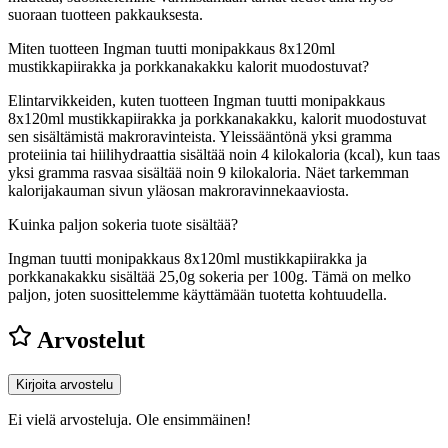
suoraan tuotteen pakkauksesta.
Miten tuotteen Ingman tuutti monipakkaus 8x120ml
mustikkapiirakka ja porkkanakakku kalorit muodostuvat?
Elintarvikkeiden, kuten tuotteen Ingman tuutti monipakkaus
8x120ml mustikkapiirakka ja porkkanakakku, kalorit muodostuvat
sen sisältämistä makroravinteista. Yleissääntönä yksi gramma
proteiinia tai hiilihydraattia sisältää noin 4 kilokaloria (kcal), kun taas
yksi gramma rasvaa sisältää noin 9 kilokaloria. Näet tarkemman
kalorijakauman sivun yläosan makroravinnekaaviosta.
Kuinka paljon sokeria tuote sisältää?
Ingman tuutti monipakkaus 8x120ml mustikkapiirakka ja
porkkanakakku sisältää 25,0g sokeria per 100g.
Tämä on melko
paljon, joten suosittelemme käyttämään tuotetta kohtuudella.
Arvostelut
Kirjoita arvostelu
Ei vielä arvosteluja. Ole ensimmäinen!