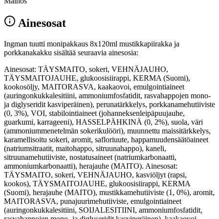
Mainos
Ainesosat
Ingman tuutti monipakkaus 8x120ml mustikkapiirakka ja
porkkanakakku sisältää seuraavia ainesosia:
Ainesosat: TÄYSMAITO, sokeri, VEHNÄJAUHO,
TÄYSMAITOJAUHE, glukoosisiirappi, KERMA (Suomi),
kookosöljy, MAITORASVA, kaakaovoi, emulgointiaineet
(auringonkukkalesitiini, ammoniumfosfatidit, rasvahappojen mono-
ja diglyseridit kasviperäinen), perunatärkkelys, porkkanamehutiiviste
(0, 3%), VOI, stabilointiaineet (johanneksenleipäpuujauhe,
guarkumi, karrageeni), HASSELPÄHKINÄ (0, 2%), suola, väri
(ammoniummenetelmän sokerikulööri), muunnettu maissitärkkelys,
karamellisoitu sokeri, aromit, safloriuute, happamuudensäätöaineet
(natriumsitraatit, maitohappo, sitruunahappo), kaneli,
sitruunamehutiiviste, nostatusaineet (natriumkarbonaatti,
ammoniumkarbonaatti), herajauhe (MAITO). Ainesosat:
TÄYSMAITO, sokeri, VEHNÄJAUHO, kasviöljyt (rapsi,
kookos), TÄYSMAITOJAUHE, glukoosisiirappi, KERMA
(Suomi), herajauhe (MAITO), mustikkamehutiiviste (1, 0%), aromit,
MAITORASVA, punajuurimehutiiviste, emulgointiaineet
(auringonkukkalesitiini, SOIJALESITIINI, ammoniumfosfatidit,
rasvahappojen mono- ja diglyseridit kasviperäinen), kaakaovoi,