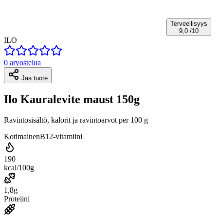
Terveellisyys
9,0
/10
ILO
0 arvostelua
Jaa tuote
Ilo Kauralevite maust 150g
Ravintosisältö, kalorit ja ravintoarvot per 100 g
Kotimainen
B12-vitamiini
190
kcal/100g
1,8g
Proteiini