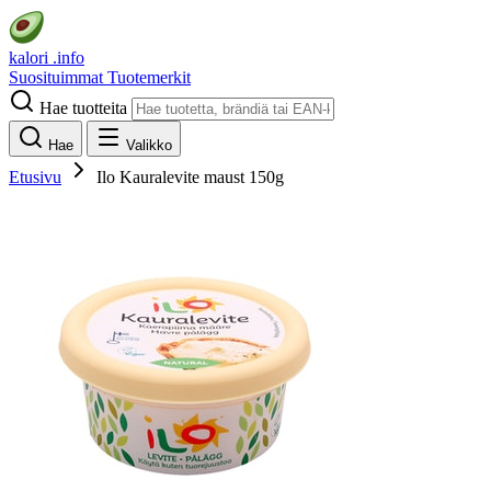
kalori
.info
Suosituimmat
Tuotemerkit
Hae tuotteita
Hae
Valikko
Etusivu
Ilo Kauralevite maust 150g