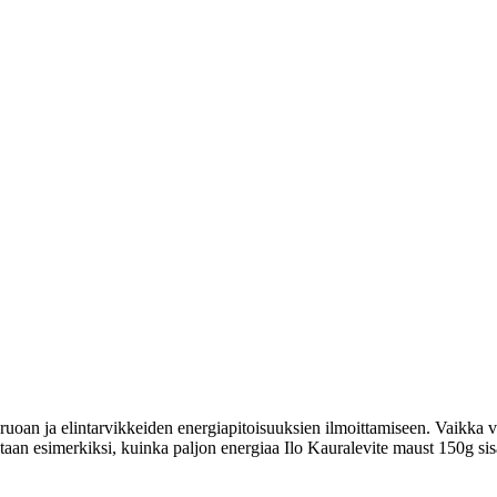
uoan ja elintarvikkeiden energiapitoisuuksien ilmoittamiseen. Vaikka vi
itetaan esimerkiksi, kuinka paljon energiaa Ilo Kauralevite maust 150g sis