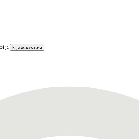
esi ja
.
kirjoita arvostelu