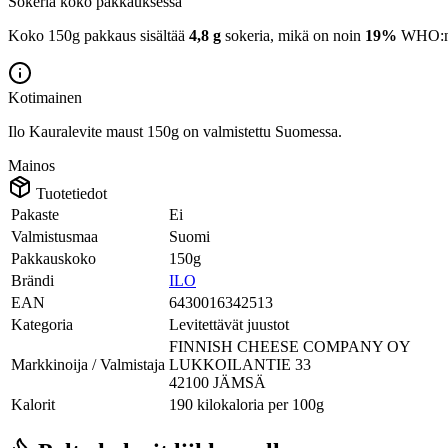
Sokeria koko pakkauksessa
Koko 150g pakkaus sisältää
4,8 g
sokeria, mikä on noin
19%
WHO:n 2
Kotimainen
Ilo Kauralevite maust 150g on valmistettu Suomessa.
Mainos
Tuotetiedot
Pakaste
Ei
Valmistusmaa
Suomi
Pakkauskoko
150g
Brändi
ILO
EAN
6430016342513
Kategoria
Levitettävät juustot
FINNISH CHEESE COMPANY OY
Markkinoija / Valmistaja
LUKKOILANTIE 33
42100 JÄMSÄ
Kalorit
190 kilokaloria per 100g