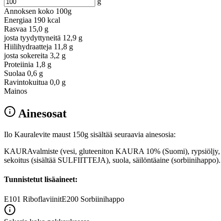
g
Annoksen koko
100g
Energiaa
190 kcal
Rasvaa
15,0 g
josta tyydyttyneitä
12,9 g
Hiilihydraatteja
11,8 g
josta sokereita
3,2 g
Proteiinia
1,8 g
Suolaa
0,6 g
Ravintokuitua
0,0 g
Mainos
Ainesosat
Ilo Kauralevite maust 150g sisältää seuraavia ainesosia:
KAURAvalmiste (vesi, gluteeniton KAURA 10% (Suomi), rypsiöljy, kals
sekoitus (sisältää SULFIITTEJA), suola, säilöntäaine (sorbiinihappo).
Tunnistetut lisäaineet:
E101
Riboflaviinit
E200
Sorbiinihappo