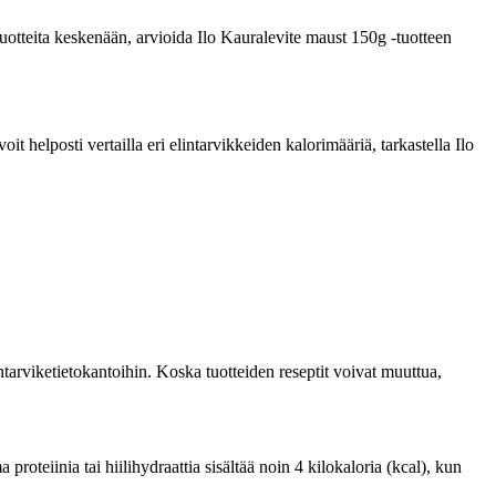
a tuotteita keskenään, arvioida Ilo Kauralevite maust 150g -tuotteen
 helposti vertailla eri elintarvikkeiden kalorimääriä, tarkastella Ilo
tarviketietokantoihin. Koska tuotteiden reseptit voivat muuttua,
oteiinia tai hiilihydraattia sisältää noin 4 kilokaloria (kcal), kun