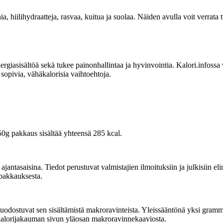
ia, hiilihydraatteja, rasvaa, kuitua ja suolaa. Näiden avulla voit verrat
sisältöä sekä tukee painonhallintaa ja hyvinvointia. Kalori.infossa voit
sopivia, vähäkalorisia vaihtoehtoja.
50g pakkaus sisältää yhteensä 285 kcal.
tasaisina. Tiedot perustuvat valmistajien ilmoituksiin ja julkisiin elin
 pakkauksesta.
odostuvat sen sisältämistä makroravinteista. Yleissääntönä yksi gramma pr
 kalorijakauman sivun yläosan makroravinnekaaviosta.