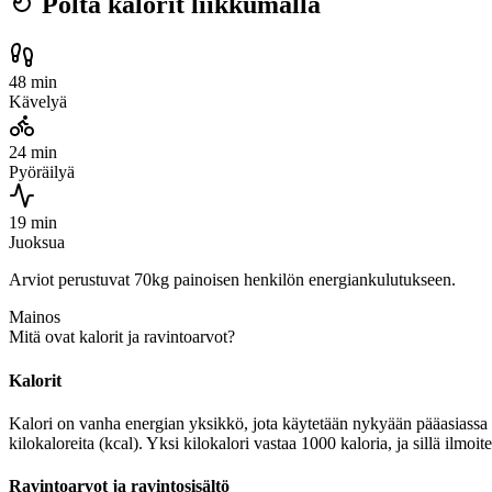
Polta kalorit liikkumalla
48 min
Kävelyä
24 min
Pyöräilyä
19 min
Juoksua
Arviot perustuvat 70kg painoisen henkilön energiankulutukseen.
Mainos
Mitä ovat kalorit ja ravintoarvot?
Kalorit
Kalori on vanha energian yksikkö, jota käytetään nykyään pääasiassa r
kilokaloreita (kcal). Yksi kilokalori vastaa 1000 kaloria, ja sillä ilmo
Ravintoarvot ja ravintosisältö