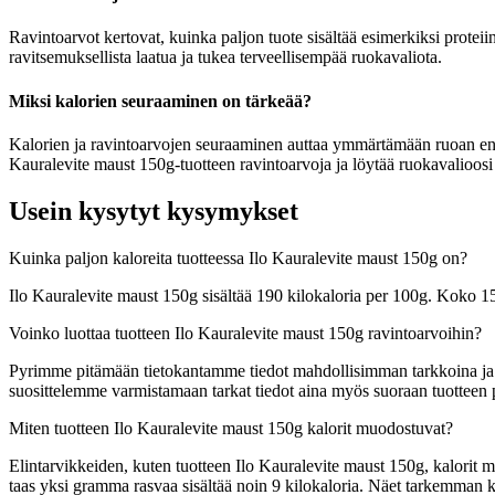
Ravintoarvot kertovat, kuinka paljon tuote sisältää esimerkiksi proteiin
ravitsemuksellista laatua ja tukea terveellisempää ruokavaliota.
Miksi kalorien seuraaminen on tärkeää?
Kalorien ja ravintoarvojen seuraaminen auttaa ymmärtämään ruoan energia
Kauralevite maust 150g-tuotteen ravintoarvoja ja löytää ruokavalioosi 
Usein kysytyt kysymykset
Kuinka paljon kaloreita tuotteessa Ilo Kauralevite maust 150g on?
Ilo Kauralevite maust 150g sisältää 190 kilokaloria per 100g. Koko 1
Voinko luottaa tuotteen Ilo Kauralevite maust 150g ravintoarvoihin?
Pyrimme pitämään tietokantamme tiedot mahdollisimman tarkkoina ja ajan
suosittelemme varmistamaan tarkat tiedot aina myös suoraan tuotteen
Miten tuotteen Ilo Kauralevite maust 150g kalorit muodostuvat?
Elintarvikkeiden, kuten tuotteen Ilo Kauralevite maust 150g, kalorit mu
taas yksi gramma rasvaa sisältää noin 9 kilokaloria. Näet tarkemman