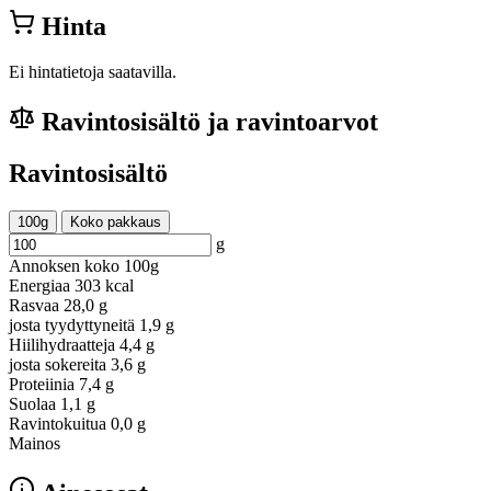
Hinta
Ei hintatietoja saatavilla.
Ravintosisältö ja ravintoarvot
Ravintosisältö
100g
Koko pakkaus
g
Annoksen koko
100g
Energiaa
303 kcal
Rasvaa
28,0 g
josta tyydyttyneitä
1,9 g
Hiilihydraatteja
4,4 g
josta sokereita
3,6 g
Proteiinia
7,4 g
Suolaa
1,1 g
Ravintokuitua
0,0 g
Mainos