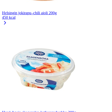
Helsingin jokirapu–chili aioli 200g
450 kcal