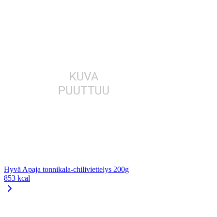
Hyvä Apaja tonnikala-chiliviettelys 200g
853 kcal