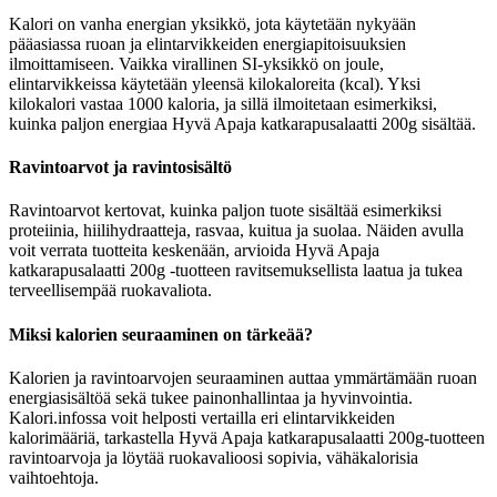
Kalori on vanha energian yksikkö, jota käytetään nykyään
pääasiassa ruoan ja elintarvikkeiden energiapitoisuuksien
ilmoittamiseen. Vaikka virallinen SI-yksikkö on joule,
elintarvikkeissa käytetään yleensä kilokaloreita (kcal). Yksi
kilokalori vastaa 1000 kaloria, ja sillä ilmoitetaan esimerkiksi,
kuinka paljon energiaa Hyvä Apaja katkarapusalaatti 200g sisältää.
Ravintoarvot ja ravintosisältö
Ravintoarvot kertovat, kuinka paljon tuote sisältää esimerkiksi
proteiinia, hiilihydraatteja, rasvaa, kuitua ja suolaa. Näiden avulla
voit verrata tuotteita keskenään, arvioida Hyvä Apaja
katkarapusalaatti 200g -tuotteen ravitsemuksellista laatua ja tukea
terveellisempää ruokavaliota.
Miksi kalorien seuraaminen on tärkeää?
Kalorien ja ravintoarvojen seuraaminen auttaa ymmärtämään ruoan
energiasisältöä sekä tukee painonhallintaa ja hyvinvointia.
Kalori.infossa voit helposti vertailla eri elintarvikkeiden
kalorimääriä, tarkastella Hyvä Apaja katkarapusalaatti 200g-tuotteen
ravintoarvoja ja löytää ruokavalioosi sopivia, vähäkalorisia
vaihtoehtoja.