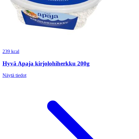
239 kcal
Hyvä Apaja kirjolohiherkku 200g
Näytä tiedot