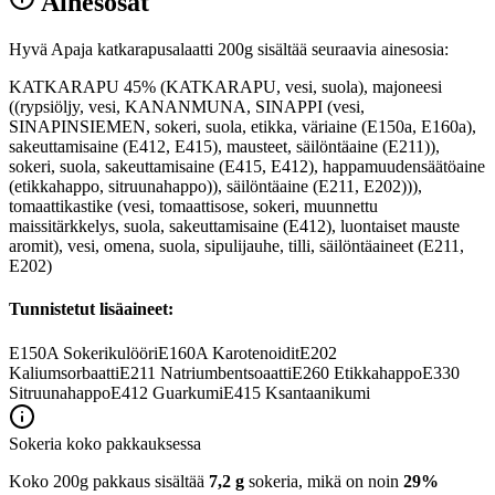
Ainesosat
Hyvä Apaja katkarapusalaatti 200g sisältää seuraavia ainesosia:
KATKARAPU 45% (KATKARAPU, vesi, suola), majoneesi
((rypsiöljy, vesi, KANANMUNA, SINAPPI (vesi,
SINAPINSIEMEN, sokeri, suola, etikka, väriaine (E150a, E160a),
sakeuttamisaine (E412, E415), mausteet, säilöntäaine (E211)),
sokeri, suola, sakeuttamisaine (E415, E412), happamuudensäätöaine
(etikkahappo, sitruunahappo)), säilöntäaine (E211, E202))),
tomaattikastike (vesi, tomaattisose, sokeri, muunnettu
maissitärkkelys, suola, sakeuttamisaine (E412), luontaiset mauste
aromit), vesi, omena, suola, sipulijauhe, tilli, säilöntäaineet (E211,
E202)
Tunnistetut lisäaineet:
E150A
Sokerikulööri
E160A
Karotenoidit
E202
Kaliumsorbaatti
E211
Natriumbentsoaatti
E260
Etikkahappo
E330
Sitruunahappo
E412
Guarkumi
E415
Ksantaanikumi
Sokeria koko pakkauksessa
Koko 200g pakkaus sisältää
7,2 g
sokeria, mikä on noin
29%