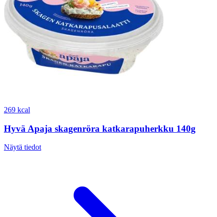
269 kcal
Hyvä Apaja skagenröra katkarapuherkku 140g
Näytä tiedot