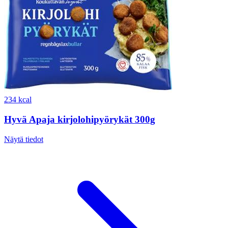
234 kcal
Hyvä Apaja kirjolohipyörykät 300g
Näytä tiedot