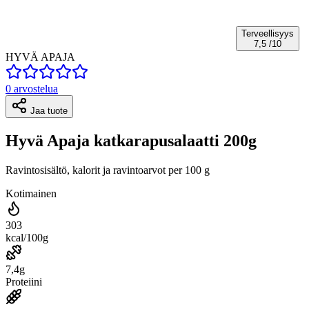
Terveellisyys
7,5
/10
HYVÄ APAJA
0 arvostelua
Jaa tuote
Hyvä Apaja katkarapusalaatti 200g
Ravintosisältö, kalorit ja ravintoarvot per 100 g
Kotimainen
303
kcal/100g
7,4g
Proteiini