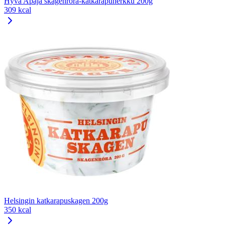
Hyvä Apaja skagenröra-katkarapuherkku 200g
309 kcal
Helsingin katkarapuskagen 200g
350 kcal