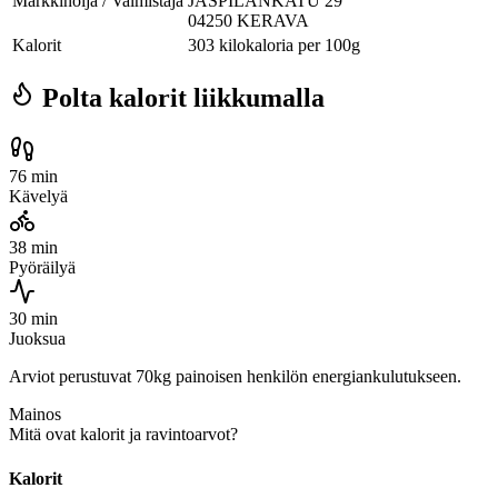
Markkinoija / Valmistaja
JÄSPILÄNKATU 29
04250 KERAVA
Kalorit
303 kilokaloria per 100g
Polta kalorit liikkumalla
76 min
Kävelyä
38 min
Pyöräilyä
30 min
Juoksua
Arviot perustuvat 70kg painoisen henkilön energiankulutukseen.
Mainos
Mitä ovat kalorit ja ravintoarvot?
Kalorit