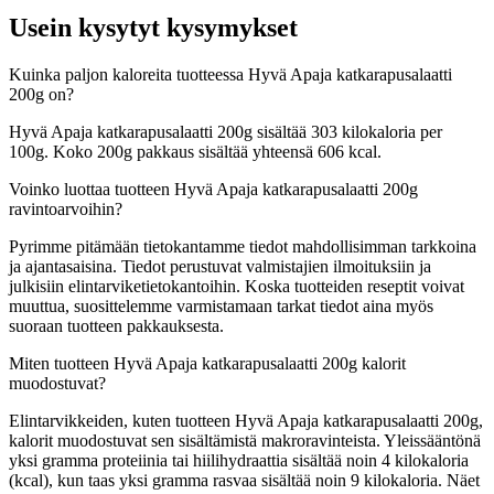
Usein kysytyt kysymykset
Kuinka paljon kaloreita tuotteessa Hyvä Apaja katkarapusalaatti
200g on?
Hyvä Apaja katkarapusalaatti 200g sisältää 303 kilokaloria per
100g. Koko 200g pakkaus sisältää yhteensä 606 kcal.
Voinko luottaa tuotteen Hyvä Apaja katkarapusalaatti 200g
ravintoarvoihin?
Pyrimme pitämään tietokantamme tiedot mahdollisimman tarkkoina
ja ajantasaisina. Tiedot perustuvat valmistajien ilmoituksiin ja
julkisiin elintarviketietokantoihin. Koska tuotteiden reseptit voivat
muuttua, suosittelemme varmistamaan tarkat tiedot aina myös
suoraan tuotteen pakkauksesta.
Miten tuotteen Hyvä Apaja katkarapusalaatti 200g kalorit
muodostuvat?
Elintarvikkeiden, kuten tuotteen Hyvä Apaja katkarapusalaatti 200g,
kalorit muodostuvat sen sisältämistä makroravinteista. Yleissääntönä
yksi gramma proteiinia tai hiilihydraattia sisältää noin 4 kilokaloria
(kcal), kun taas yksi gramma rasvaa sisältää noin 9 kilokaloria. Näet