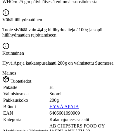
WHO:n 25 g:n päivittäisestä enimmäissuosituksesta.
Vähähiilihydraattinen
Tuote sisältää vain
4,4 g
hiilihydraatteja / 100g ja sopii
hiilihydraattien rajoittamiseen.
Kotimainen
Hyvä Apaja katkarapusalaatti 200g on valmistettu Suomessa.
Mainos
Tuotetiedot
Pakaste
Ei
Valmistusmaa
Suomi
Pakkauskoko
200g
Brändi
HYVÄ APAJA
EAN
6406601090909
Kategoria
Kalamajoneesisalaatit
AB CHIPSTERS FOOD OY