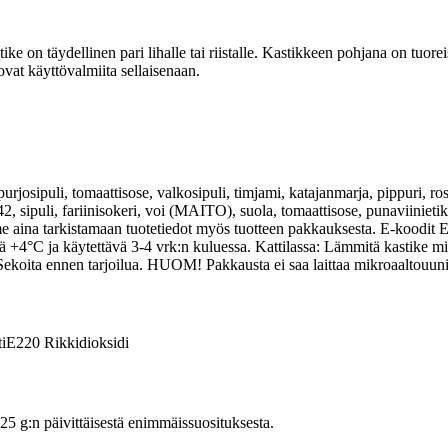
on täydellinen pari lihalle tai riistalle. Kastikkeen pohjana on tuoreis
at käyttövalmiita sellaisenaan.
purjosipuli, tomaattisose, valkosipuli, timjami, katajanmarja, pippuri, ros
uli, fariinisokeri, voi (MAITO), suola, tomaattisose, punaviinietikka,
mme aina tarkistamaan tuotetiedot myös tuotteen pakkauksesta. E-koodit 
ä +4°C ja käytettävä 3-4 vrk:n kuluessa. Kattilassa: Lämmitä kastike 
koita ennen tarjoilua. HUOM! Pakkausta ei saa laittaa mikroaaltouuni
i
E220
Rikkidioksidi
 g:n päivittäisestä enimmäissuosituksesta.