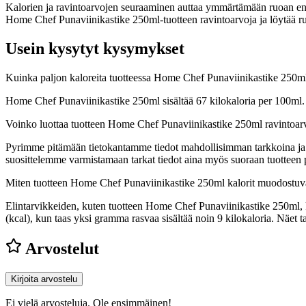
Kalorien ja ravintoarvojen seuraaminen auttaa ymmärtämään ruoan energia
Home Chef Punaviinikastike 250ml-tuotteen ravintoarvoja ja löytää ruo
Usein kysytyt kysymykset
Kuinka paljon kaloreita tuotteessa Home Chef Punaviinikastike 250m
Home Chef Punaviinikastike 250ml sisältää 67 kilokaloria per 100ml.
Voinko luottaa tuotteen Home Chef Punaviinikastike 250ml ravintoar
Pyrimme pitämään tietokantamme tiedot mahdollisimman tarkkoina ja ajan
suosittelemme varmistamaan tarkat tiedot aina myös suoraan tuotteen
Miten tuotteen Home Chef Punaviinikastike 250ml kalorit muodostuv
Elintarvikkeiden, kuten tuotteen Home Chef Punaviinikastike 250ml, kal
(kcal), kun taas yksi gramma rasvaa sisältää noin 9 kilokaloria. Näe
Arvostelut
Kirjoita arvostelu
Ei vielä arvosteluja. Ole ensimmäinen!