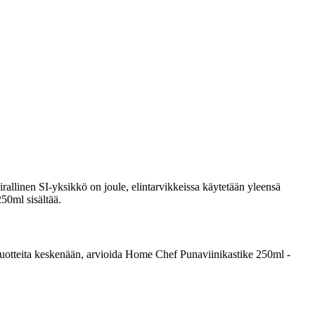
rallinen SI-yksikkö on joule, elintarvikkeissa käytetään yleensä
250ml sisältää.
ta tuotteita keskenään, arvioida Home Chef Punaviinikastike 250ml -