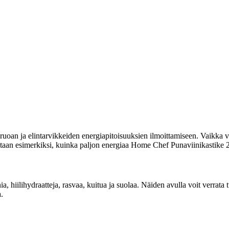
uoan ja elintarvikkeiden energiapitoisuuksien ilmoittamiseen. Vaikka vi
oitetaan esimerkiksi, kuinka paljon energiaa Home Chef Punaviinikastike 
nia, hiilihydraatteja, rasvaa, kuitua ja suolaa. Näiden avulla voit verra
.