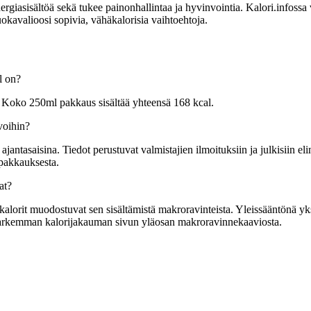
sisältöä sekä tukee painonhallintaa ja hyvinvointia. Kalori.infossa voit
kavalioosi sopivia, vähäkalorisia vaihtoehtoja.
l on?
 Koko 250ml pakkaus sisältää yhteensä 168 kcal.
voihin?
tasaisina. Tiedot perustuvat valmistajien ilmoituksiin ja julkisiin elin
 pakkauksesta.
at?
orit muodostuvat sen sisältämistä makroravinteista. Yleissääntönä yksi g
t tarkemman kalorijakauman sivun yläosan makroravinnekaaviosta.