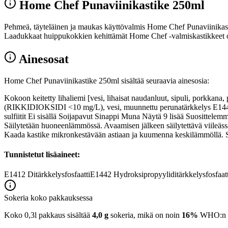
Home Chef Punaviinikastike 250ml
Pehmeä, täyteläinen ja maukas käyttövalmis Home Chef Punaviinikastike 
Laadukkaat huippukokkien kehittämät Home Chef -valmiskastikkeet ov
Ainesosat
Home Chef Punaviinikastike 250ml sisältää seuraavia ainesosia:
Kokoon keitetty lihaliemi [vesi, lihaisat naudanluut, sipuli, porkkana, 
(RIKKIDIOKSIDI <10 mg/L), vesi, muunnettu perunatärkkelys E1442, sip
sulfiitit Ei sisällä Soijapavut Sinappi Muna Näytä 9 lisää Suosittele
Säilytetään huoneenlämmössä. Avaamisen jälkeen säilytettävä viileäss
Kaada kastike mikronkestävään astiaan ja kuumenna keskilämmöllä. Se
Tunnistetut lisäaineet:
E1412
Ditärkkelysfosfaatti
E1442
Hydroksipropyyliditärkkelysfosfaatt
Sokeria koko pakkauksessa
Koko 0,3l pakkaus sisältää
4,0 g
sokeria, mikä on noin
16%
WHO:n 25