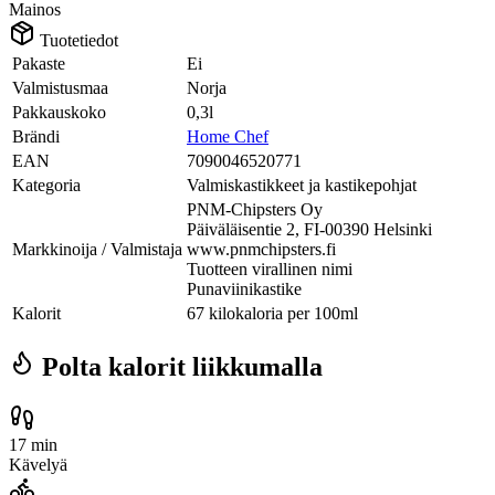
Mainos
Tuotetiedot
Pakaste
Ei
Valmistusmaa
Norja
Pakkauskoko
0,3l
Brändi
Home Chef
EAN
7090046520771
Kategoria
Valmiskastikkeet ja kastikepohjat
PNM-Chipsters Oy
Päiväläisentie 2, FI-00390 Helsinki
Markkinoija / Valmistaja
www.pnmchipsters.fi
Tuotteen virallinen nimi
Punaviinikastike
Kalorit
67 kilokaloria per 100ml
Polta kalorit liikkumalla
17 min
Kävelyä