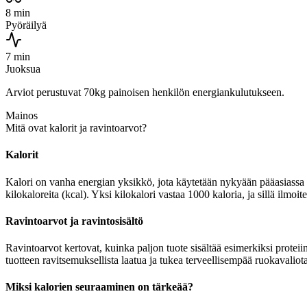
8 min
Pyöräilyä
7 min
Juoksua
Arviot perustuvat 70kg painoisen henkilön energiankulutukseen.
Mainos
Mitä ovat kalorit ja ravintoarvot?
Kalorit
Kalori on vanha energian yksikkö, jota käytetään nykyään pääasiassa r
kilokaloreita (kcal). Yksi kilokalori vastaa 1000 kaloria, ja sillä ilm
Ravintoarvot ja ravintosisältö
Ravintoarvot kertovat, kuinka paljon tuote sisältää esimerkiksi proteii
tuotteen ravitsemuksellista laatua ja tukea terveellisempää ruokavaliota
Miksi kalorien seuraaminen on tärkeää?