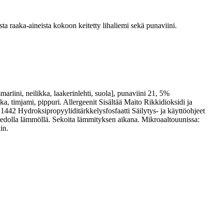
ta raaka-aineista kokoon keitetty lihaliemi sekä punaviini.
mariini, neilikka, laakerinlehti, suola], punaviini 21, 5%
 timjami, pippuri. Allergeenit Sisältää Maito Rikkidioksidi ja
E1442 Hydroksipropyyliditärkkelysfosfaatti Säilytys- ja käyttöohjeet
miedolla lämmöllä. Sekoita lämmityksen aikana. Mikroaaltouunissa:
in.