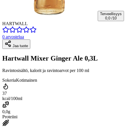
Terveellisyys
0,0
/10
HARTWALL
0 arvostelua
Jaa tuote
Hartwall Mixer Ginger Ale 0,3L
Ravintosisältö, kalorit ja ravintoarvot per 100 ml
Sokeria
Kotimainen
37
kcal/100ml
0,0g
Proteiini