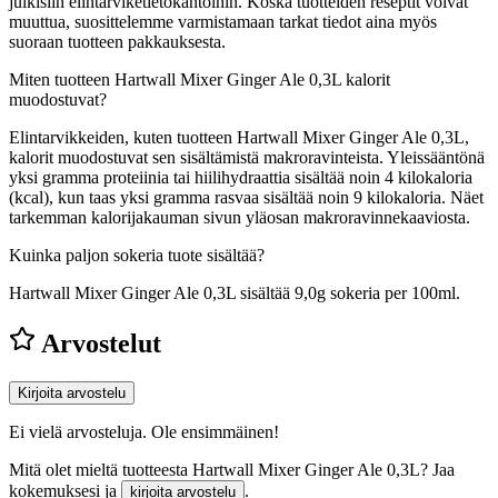
julkisiin elintarviketietokantoihin. Koska tuotteiden reseptit voivat
muuttua, suosittelemme varmistamaan tarkat tiedot aina myös
suoraan tuotteen pakkauksesta.
Miten tuotteen Hartwall Mixer Ginger Ale 0,3L kalorit
muodostuvat?
Elintarvikkeiden, kuten tuotteen Hartwall Mixer Ginger Ale 0,3L,
kalorit muodostuvat sen sisältämistä makroravinteista. Yleissääntönä
yksi gramma proteiinia tai hiilihydraattia sisältää noin 4 kilokaloria
(kcal), kun taas yksi gramma rasvaa sisältää noin 9 kilokaloria. Näet
tarkemman kalorijakauman sivun yläosan makroravinnekaaviosta.
Kuinka paljon sokeria tuote sisältää?
Hartwall Mixer Ginger Ale 0,3L sisältää 9,0g sokeria per 100ml.
Arvostelut
Kirjoita arvostelu
Ei vielä arvosteluja. Ole ensimmäinen!
Mitä olet mieltä tuotteesta Hartwall Mixer Ginger Ale 0,3L? Jaa
kokemuksesi ja
.
kirjoita arvostelu