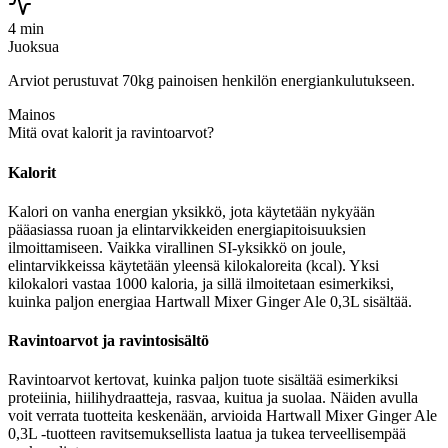
4 min
Juoksua
Arviot perustuvat 70kg painoisen henkilön energiankulutukseen.
Mainos
Mitä ovat kalorit ja ravintoarvot?
Kalorit
Kalori on vanha energian yksikkö, jota käytetään nykyään
pääasiassa ruoan ja elintarvikkeiden energiapitoisuuksien
ilmoittamiseen. Vaikka virallinen SI-yksikkö on joule,
elintarvikkeissa käytetään yleensä kilokaloreita (kcal). Yksi
kilokalori vastaa 1000 kaloria, ja sillä ilmoitetaan esimerkiksi,
kuinka paljon energiaa Hartwall Mixer Ginger Ale 0,3L sisältää.
Ravintoarvot ja ravintosisältö
Ravintoarvot kertovat, kuinka paljon tuote sisältää esimerkiksi
proteiinia, hiilihydraatteja, rasvaa, kuitua ja suolaa. Näiden avulla
voit verrata tuotteita keskenään, arvioida Hartwall Mixer Ginger Ale
0,3L -tuotteen ravitsemuksellista laatua ja tukea terveellisempää