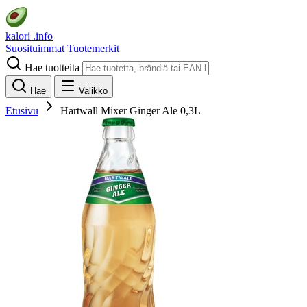
kalori
.info
Suosituimmat
Tuotemerkit
Hae tuotteita
Hae
Valikko
Etusivu
Hartwall Mixer Ginger Ale 0,3L