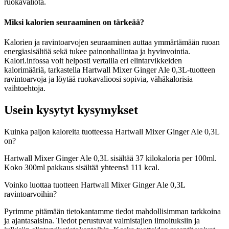
ruokavaliota.
Miksi kalorien seuraaminen on tärkeää?
Kalorien ja ravintoarvojen seuraaminen auttaa ymmärtämään ruoan
energiasisältöä sekä tukee painonhallintaa ja hyvinvointia.
Kalori.infossa voit helposti vertailla eri elintarvikkeiden
kalorimääriä, tarkastella Hartwall Mixer Ginger Ale 0,3L-tuotteen
ravintoarvoja ja löytää ruokavalioosi sopivia, vähäkalorisia
vaihtoehtoja.
Usein kysytyt kysymykset
Kuinka paljon kaloreita tuotteessa Hartwall Mixer Ginger Ale 0,3L
on?
Hartwall Mixer Ginger Ale 0,3L sisältää 37 kilokaloria per 100ml.
Koko 300ml pakkaus sisältää yhteensä 111 kcal.
Voinko luottaa tuotteen Hartwall Mixer Ginger Ale 0,3L
ravintoarvoihin?
Pyrimme pitämään tietokantamme tiedot mahdollisimman tarkkoina
ja ajantasaisina. Tiedot perustuvat valmistajien ilmoituksiin ja