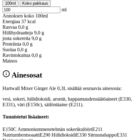
100ml
Koko pakkaus
ml
Annoksen koko
100ml
Energiaa
37 kcal
Rasvaa
0,0 g
Hiilihydraatteja
9,0 g
josta sokereita
9,0 g
Proteiinia
0,0 g
Suolaa
0,0 g
Ravintokuitua
0,0 g
Mainos
Ainesosat
Hartwall Mixer Ginger Ale 0,3L sisältää seuraavia ainesosia:
vesi, sokeri, hiilidioksidi, aromit, happamuudensäätöaineet (E330,
E331), väri (E150c), säilöntäaine (E211).
Tunnistetut lisäaineet:
E150C
Ammoniummenetelmän sokerikulööri
E211
Natriumbentsoaatti
E290
Hiilidioksidi
E330
Sitruunahappo
E331