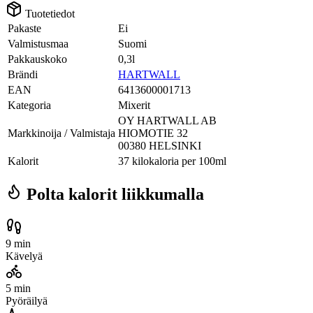
Tuotetiedot
Pakaste
Ei
Valmistusmaa
Suomi
Pakkauskoko
0,3l
Brändi
HARTWALL
EAN
6413600001713
Kategoria
Mixerit
OY HARTWALL AB
Markkinoija / Valmistaja
HIOMOTIE 32
00380 HELSINKI
Kalorit
37 kilokaloria per 100ml
Polta kalorit liikkumalla
9 min
Kävelyä
5 min
Pyöräilyä