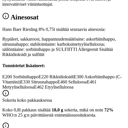
innovatiiviset viinintuottajat.
Ainesosat
Hans Baer Riesling 8% 0,75l sisältää seuraavia ainesosia:
Rypäleet, sakkaroosi, happamuudensäätöaine: askorbiinihappo,
sitruunahappo; stabilointiaine: karboksimetyyliselluloosa;
säilöntäaine: sorbiinihappo ja SULFIITTI Allergeenit Sisältää
Rikkidioksidi ja sulfiitit
Tunnistetut lisäaineet:
E200
Sorbiinihappo
E220
Rikkidioksidi
E300
Askorbiinihappo (C-
Vitamiini)
E330
Sitruunahappo
E460
Selluloosa
E461
Metyyliselluloosa
E462
Etyyliselluloosa
Sokeria koko pakkauksessa
Koko 0,8l pakkaus sisältää
18,0 g
sokeria, mikä on noin
72%
WHO:n 25 g:n päivittäisestä enimmäissuosituksesta.