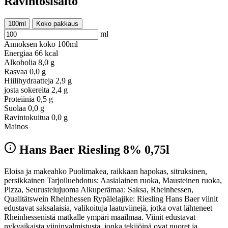
Ravintosisältö
100ml
Koko pakkaus
ml
Annoksen koko
100ml
Energiaa
66 kcal
Alkoholia
8,0 g
Rasvaa
0,0 g
Hiilihydraatteja
2,9 g
josta sokereita
2,4 g
Proteiinia
0,5 g
Suolaa
0,0 g
Ravintokuitua
0,0 g
Mainos
Hans Baer Riesling 8% 0,75l
Eloisa ja makeahko Puolimakea, raikkaan hapokas, sitruksinen,
persikkainen Tarjoiluehdotus: Aasialainen ruoka, Mausteinen ruoka,
Pizza, Seurustelujuoma Alkuperämaa: Saksa, Rheinhessen,
Qualitätswein Rheinhessen Rypälelajike: Riesling Hans Baer viinit
edustavat saksalaisia, valikoituja laatuviinejä, jotka ovat lähteneet
Rheinhessenistä matkalle ympäri maailmaa. Viinit edustavat
nykyaikaista viininvalmistusta, jonka tekijöinä ovat nuoret ja