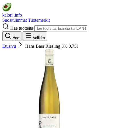
kalori
.info
Suosituimmat
Tuotemerkit
Hae tuotteita
Hae
Valikko
Etusivu
Hans Baer Riesling 8% 0,75l