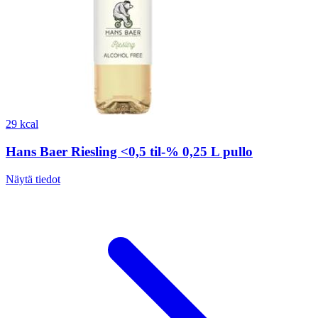
29 kcal
Hans Baer Riesling <0,5 til-% 0,25 L pullo
Näytä tiedot