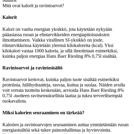
Mainos
Mitä ovat kalorit ja ravintoarvot?
Kalorit
Kalori on vanha energian yksikkö, jota käytetään nykyään
pääasiassa ruoan ja elintarvikkeiden energiapitoisuuksien
ilmoittamiseen. Vaikka virallinen SI-yksikkö on joule,
elintarvikkeissa käytetään yleensä kilokaloreita (kcal). Yksi
kilokalori vastaa 1000 kaloria, ja sillä ilmoitetaan esimerkiksi,
kuinka paljon energiaa Hans Baer Riesling 8% 0,75l sisältää.
Ravintoarvot ja ravintosisältö
Ravintoarvot kertovat, kuinka paljon tuote sisältää esimerkiksi
proteiinia, hiilihydraatteja, rasvaa, kuitua ja suolaa. Näiden avulla
voit verrata tuotteita keskenään, arvioida Hans Baer Riesling 8%
0,75l -tuotteen ravitsemuksellista laatua ja tukea terveellisempää
ruokavaliota.
Miksi kalorien seuraaminen on tärkeää?
Kalorien ja ravintoarvojen seuraaminen auttaa ymmärtämään ruoan
energiasisältöä sekä tukee painonhallintaa ja hyvinvointia.