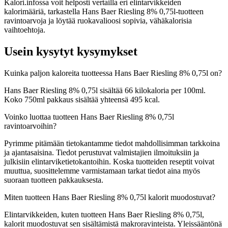
Kalori.infossa voit helposti vertailla eri elintarvikkeiden
kalorimääriä, tarkastella Hans Baer Riesling 8% 0,75l-tuotteen
ravintoarvoja ja löytää ruokavalioosi sopivia, vähäkalorisia
vaihtoehtoja.
Usein kysytyt kysymykset
Kuinka paljon kaloreita tuotteessa Hans Baer Riesling 8% 0,75l on?
Hans Baer Riesling 8% 0,75l sisältää 66 kilokaloria per 100ml.
Koko 750ml pakkaus sisältää yhteensä 495 kcal.
Voinko luottaa tuotteen Hans Baer Riesling 8% 0,75l
ravintoarvoihin?
Pyrimme pitämään tietokantamme tiedot mahdollisimman tarkkoina
ja ajantasaisina. Tiedot perustuvat valmistajien ilmoituksiin ja
julkisiin elintarviketietokantoihin. Koska tuotteiden reseptit voivat
muuttua, suosittelemme varmistamaan tarkat tiedot aina myös
suoraan tuotteen pakkauksesta.
Miten tuotteen Hans Baer Riesling 8% 0,75l kalorit muodostuvat?
Elintarvikkeiden, kuten tuotteen Hans Baer Riesling 8% 0,75l,
kalorit muodostuvat sen sisältämistä makroravinteista. Yleissääntönä