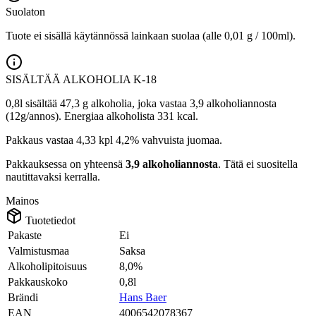
Suolaton
Tuote ei sisällä käytännössä lainkaan suolaa (alle 0,01 g / 100ml).
SISÄLTÄÄ ALKOHOLIA
K-18
0,8l sisältää 47,3 g alkoholia, joka vastaa 3,9 alkoholiannosta
(12g/annos). Energiaa alkoholista 331 kcal.
Pakkaus vastaa 4,33 kpl 4,2% vahvuista juomaa.
Pakkauksessa on yhteensä
3,9 alkoholiannosta
. Tätä ei suositella
nautittavaksi kerralla.
Mainos
Tuotetiedot
Pakaste
Ei
Valmistusmaa
Saksa
Alkoholipitoisuus
8,0%
Pakkauskoko
0,8l
Brändi
Hans Baer
EAN
4006542078367