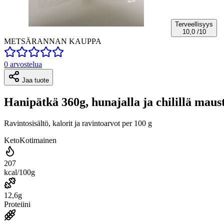
Terveellisyys
10,0
/10
METSÄRANNAN KAUPPA
0 arvostelua
Jaa tuote
Hanipätkä 360g, hunajalla ja chilillä maus
Ravintosisältö, kalorit ja ravintoarvot per 100 g
Keto
Kotimainen
207
kcal/100g
12,6g
Proteiini