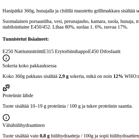
Hanipätkä 360g, hunajalla ja chilillä maustettu grillimakkara sisältää s
Suomalainen porsaanliha, vesi, perunajauho, kamara, suola, hu
stabilointiaine E450/452. Lihaa 80%, suolaa 1. 6%, rasvaa 17%.
Tunnistetut lisäaineet:
E250
Natriumnitriitti
E315
Erytorbiinihappo
E450
Difosfaatit
Sokeria koko pakkauksessa
Koko 360g pakkaus sisältää
2,9 g
sokeria, mikä on noin
12%
WHO:n 2
Proteiinin lähde
Tuote sisältää 10–19 g proteiinia / 100 g ja tukee proteiinin saantia.
Vähähiilihydraattinen
Tuote sisältää vain
0,8 g
hiilihydraatteja / 100g ja sopii hiilihydraattie