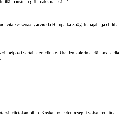
ilillä maustettu grillimakkara sisältää.
 tuotteita keskenään, arvioida Hanipätkä 360g, hunajalla ja chilillä
 helposti vertailla eri elintarvikkeiden kalorimääriä, tarkastella
.
.
tarviketietokantoihin. Koska tuotteiden reseptit voivat muuttua,