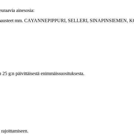
euraavia ainesosia:
naja, mausteet mm. CAYANNEPIPPURI, SELLERI, SINAPINSIEMEN, KOR
5 g:n päivittäisestä enimmäissuosituksesta.
n rajoittamiseen.