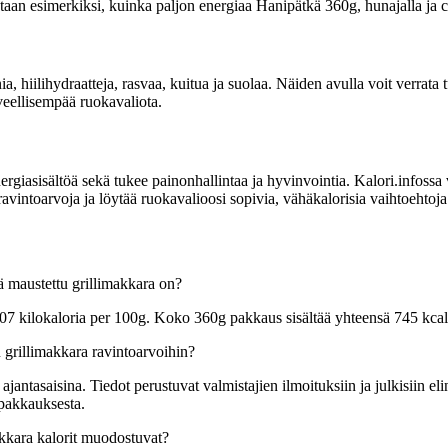
tetaan esimerkiksi, kuinka paljon energiaa Hanipätkä 360g, hunajalla ja ch
ia, hiilihydraatteja, rasvaa, kuitua ja suolaa. Näiden avulla voit verrata
rveellisempää ruokavaliota.
sisältöä sekä tukee painonhallintaa ja hyvinvointia. Kalori.infossa voit
ravintoarvoja ja löytää ruokavalioosi sopivia, vähäkalorisia vaihtoehtoja
lä maustettu grillimakkara on?
 207 kilokaloria per 100g. Koko 360g pakkaus sisältää yhteensä 745 kcal
u grillimakkara ravintoarvoihin?
tasaisina. Tiedot perustuvat valmistajien ilmoituksiin ja julkisiin elin
 pakkauksesta.
akkara kalorit muodostuvat?