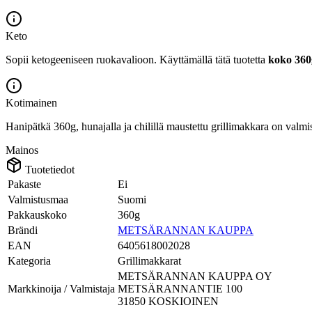
Keto
Sopii ketogeeniseen ruokavalioon.
Käyttämällä tätä tuotetta
koko 36
Kotimainen
Hanipätkä 360g, hunajalla ja chilillä maustettu grillimakkara on valm
Mainos
Tuotetiedot
Pakaste
Ei
Valmistusmaa
Suomi
Pakkauskoko
360g
Brändi
METSÄRANNAN KAUPPA
EAN
6405618002028
Kategoria
Grillimakkarat
METSÄRANNAN KAUPPA OY
Markkinoija / Valmistaja
METSÄRANNANTIE 100
31850 KOSKIOINEN