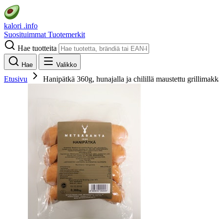
kalori
.info
Suosituimmat
Tuotemerkit
Hae tuotteita
Hae
Valikko
Etusivu
Hanipätkä 360g, hunajalla ja chilillä maustettu grillimakk