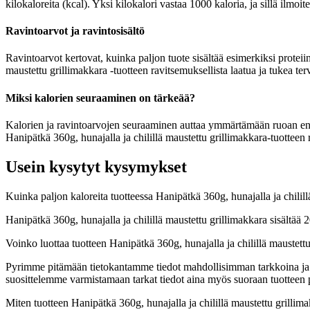
kilokaloreita (kcal). Yksi kilokalori vastaa 1000 kaloria, ja sillä ilmoi
Ravintoarvot ja ravintosisältö
Ravintoarvot kertovat, kuinka paljon tuote sisältää esimerkiksi proteiin
maustettu grillimakkara -tuotteen ravitsemuksellista laatua ja tukea te
Miksi kalorien seuraaminen on tärkeää?
Kalorien ja ravintoarvojen seuraaminen auttaa ymmärtämään ruoan energia
Hanipätkä 360g, hunajalla ja chilillä maustettu grillimakkara-tuotteen 
Usein kysytyt kysymykset
Kuinka paljon kaloreita tuotteessa Hanipätkä 360g, hunajalla ja chilil
Hanipätkä 360g, hunajalla ja chilillä maustettu grillimakkara sisältää
Voinko luottaa tuotteen Hanipätkä 360g, hunajalla ja chilillä maustett
Pyrimme pitämään tietokantamme tiedot mahdollisimman tarkkoina ja ajan
suosittelemme varmistamaan tarkat tiedot aina myös suoraan tuotteen
Miten tuotteen Hanipätkä 360g, hunajalla ja chilillä maustettu grillim