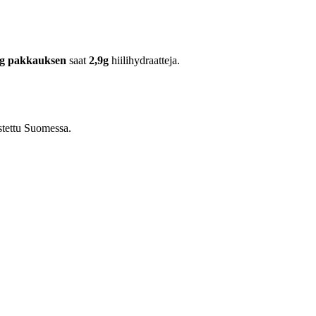
0g pakkauksen
saat
2,9g
hiilihydraatteja.
istettu Suomessa.