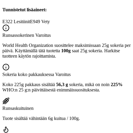
Tunnistetut lisäaineet:
E322
Lesitiinit
E949
Vety
Runsassokerinen
Varoitus
World Health Organization suosittelee maksimissaan 25g sokeria per
päivä. Käyttämällä tätä tuotetta
100g
saat 25g sokeria. Harkitse
tuotteen käytön rajoittamista.
Sokeria koko pakkauksessa
Varoitus
Koko 225g pakkaus sisältää
56,3 g
sokeria, mikä on noin
225%
WHO:n 25 g:n päivittäisestä enimmäissuosituksesta.
Runsaskuituinen
Tuote sisältää vähintään 6g kuitua / 100g.