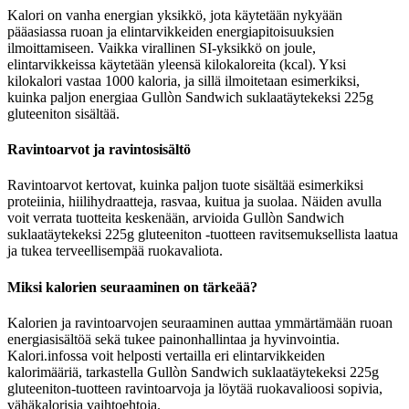
Kalori on vanha energian yksikkö, jota käytetään nykyään
pääasiassa ruoan ja elintarvikkeiden energiapitoisuuksien
ilmoittamiseen. Vaikka virallinen SI-yksikkö on joule,
elintarvikkeissa käytetään yleensä kilokaloreita (kcal). Yksi
kilokalori vastaa 1000 kaloria, ja sillä ilmoitetaan esimerkiksi,
kuinka paljon energiaa Gullòn Sandwich suklaatäytekeksi 225g
gluteeniton sisältää.
Ravintoarvot ja ravintosisältö
Ravintoarvot kertovat, kuinka paljon tuote sisältää esimerkiksi
proteiinia, hiilihydraatteja, rasvaa, kuitua ja suolaa. Näiden avulla
voit verrata tuotteita keskenään, arvioida Gullòn Sandwich
suklaatäytekeksi 225g gluteeniton -tuotteen ravitsemuksellista laatua
ja tukea terveellisempää ruokavaliota.
Miksi kalorien seuraaminen on tärkeää?
Kalorien ja ravintoarvojen seuraaminen auttaa ymmärtämään ruoan
energiasisältöä sekä tukee painonhallintaa ja hyvinvointia.
Kalori.infossa voit helposti vertailla eri elintarvikkeiden
kalorimääriä, tarkastella Gullòn Sandwich suklaatäytekeksi 225g
gluteeniton-tuotteen ravintoarvoja ja löytää ruokavalioosi sopivia,
vähäkalorisia vaihtoehtoja.