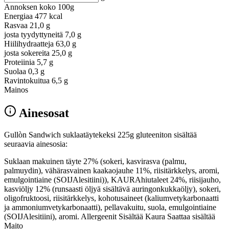
Annoksen koko
100g
Energiaa
477 kcal
Rasvaa
21,0 g
josta tyydyttyneitä
7,0 g
Hiilihydraatteja
63,0 g
josta sokereita
25,0 g
Proteiinia
5,7 g
Suolaa
0,3 g
Ravintokuitua
6,5 g
Mainos
Ainesosat
Gullòn Sandwich suklaatäytekeksi 225g gluteeniton sisältää
seuraavia ainesosia:
Suklaan makuinen täyte 27% (sokeri, kasvirasva (palmu,
palmuydin), vähärasvainen kaakaojauhe 11%, riisitärkkelys, aromi,
emulgointiaine (SOIJAlesitiini)), KAURAhiutaleet 24%, riisijauho,
kasviöljy 12% (runsaasti öljyä sisältävä auringonkukkaöljy), sokeri,
oligofruktoosi, riisitärkkelys, kohotusaineet (kaliumvetykarbonaatti
ja ammoniumvetykarbonaatti), pellavakuitu, suola, emulgointiaine
(SOIJAlesitiini), aromi. Allergeenit Sisältää Kaura Saattaa sisältää
Maito