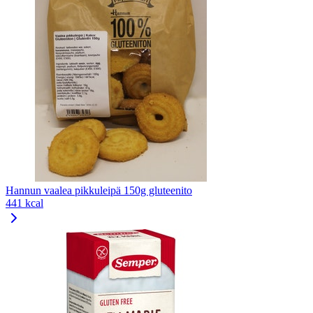
Hannun vaalea pikkuleipä 150g gluteenito
441 kcal