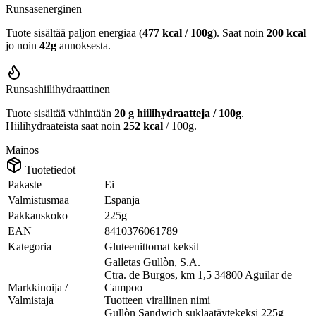
Runsasenerginen
Tuote sisältää paljon energiaa (
477 kcal / 100g
). Saat noin
200 kcal
jo noin
42g
annoksesta.
Runsashiilihydraattinen
Tuote sisältää vähintään
20 g hiilihydraatteja / 100g
.
Hiilihydraateista saat noin
252 kcal
/ 100g.
Mainos
Tuotetiedot
Pakaste
Ei
Valmistusmaa
Espanja
Pakkauskoko
225g
EAN
8410376061789
Kategoria
Gluteenittomat keksit
Galletas Gullòn, S.A.
Ctra. de Burgos, km 1,5 34800 Aguilar de
Markkinoija /
Campoo
Valmistaja
Tuotteen virallinen nimi
Gullòn Sandwich suklaatäytekeksi 225g