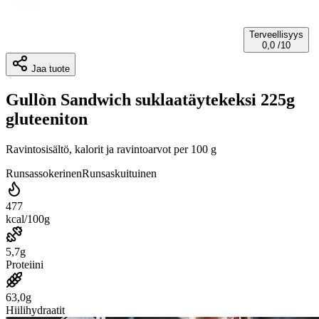
Terveellisyys
0,0
/10
Jaa tuote
Gullòn Sandwich suklaatäytekeksi 225g
gluteeniton
Ravintosisältö, kalorit ja ravintoarvot per 100 g
Runsassokerinen
Runsaskuituinen
477
kcal/100g
5,7g
Proteiini
63,0g
Hiilihydraatit