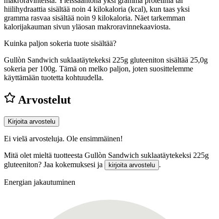
makroravinteista. Yleissääntönä yksi gramma proteiinia tai
hiilihydraattia sisältää noin 4 kilokaloria (kcal), kun taas yksi
gramma rasvaa sisältää noin 9 kilokaloria. Näet tarkemman
kalorijakauman sivun yläosan makroravinnekaaviosta.
Kuinka paljon sokeria tuote sisältää?
Gullòn Sandwich suklaatäytekeksi 225g gluteeniton sisältää 25,0g
sokeria per 100g.
Tämä on melko paljon, joten suosittelemme
käyttämään tuotetta kohtuudella.
Arvostelut
Kirjoita arvostelu
Ei vielä arvosteluja. Ole ensimmäinen!
Mitä olet mieltä tuotteesta Gullòn Sandwich suklaatäytekeksi 225g
gluteeniton? Jaa kokemuksesi ja
.
kirjoita arvostelu
Energian jakautuminen