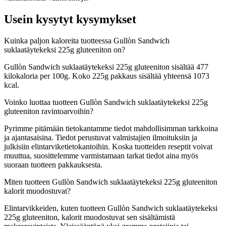
Usein kysytyt kysymykset
Kuinka paljon kaloreita tuotteessa Gullòn Sandwich
suklaatäytekeksi 225g gluteeniton on?
Gullòn Sandwich suklaatäytekeksi 225g gluteeniton sisältää 477
kilokaloria per 100g. Koko 225g pakkaus sisältää yhteensä 1073
kcal.
Voinko luottaa tuotteen Gullòn Sandwich suklaatäytekeksi 225g
gluteeniton ravintoarvoihin?
Pyrimme pitämään tietokantamme tiedot mahdollisimman tarkkoina
ja ajantasaisina. Tiedot perustuvat valmistajien ilmoituksiin ja
julkisiin elintarviketietokantoihin. Koska tuotteiden reseptit voivat
muuttua, suosittelemme varmistamaan tarkat tiedot aina myös
suoraan tuotteen pakkauksesta.
Miten tuotteen Gullòn Sandwich suklaatäytekeksi 225g gluteeniton
kalorit muodostuvat?
Elintarvikkeiden, kuten tuotteen Gullòn Sandwich suklaatäytekeksi
225g gluteeniton, kalorit muodostuvat sen sisältämistä