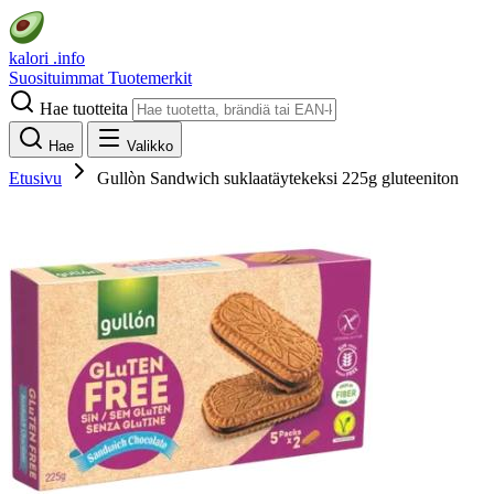
kalori
.info
Suosituimmat
Tuotemerkit
Hae tuotteita
Hae
Valikko
Etusivu
Gullòn Sandwich suklaatäytekeksi 225g gluteeniton