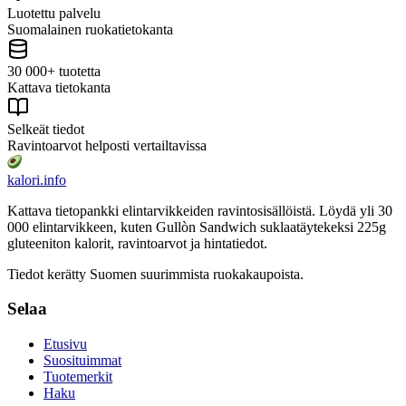
Luotettu palvelu
Suomalainen ruokatietokanta
30 000+ tuotetta
Kattava tietokanta
Selkeät tiedot
Ravintoarvot helposti vertailtavissa
kalori
.info
Kattava tietopankki elintarvikkeiden ravintosisällöistä.
Löydä yli 30
000 elintarvikkeen, kuten Gullòn Sandwich suklaatäytekeksi 225g
gluteeniton
kalorit, ravintoarvot ja hintatiedot.
Tiedot kerätty Suomen suurimmista ruokakaupoista.
Selaa
Etusivu
Suosituimmat
Tuotemerkit
Haku