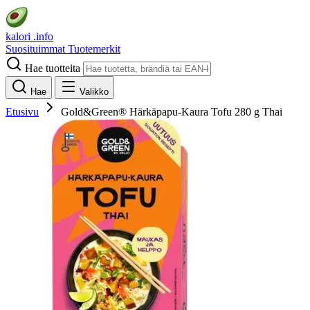
kalori
.info
Suosituimmat
Tuotemerkit
Hae tuotteita
Hae
Valikko
Etusivu
Gold&Green® Härkäpapu-Kaura Tofu 280 g Thai