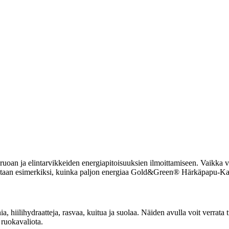
uoan ja elintarvikkeiden energiapitoisuuksien ilmoittamiseen. Vaikka vi
lmoitetaan esimerkiksi, kuinka paljon energiaa Gold&Green® Härkäpapu-Ka
inia, hiilihydraatteja, rasvaa, kuitua ja suolaa. Näiden avulla voit ve
 ruokavaliota.