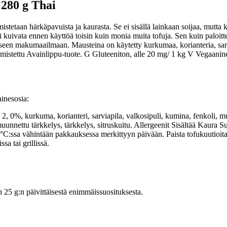
280 g Thai
an härkäpavuista ja kaurasta. Se ei sisällä lainkaan soijaa, mutta kasv
ai kuivata ennen käyttöä toisin kuin monia muita tofuja. Sen kuin paloitt
aiseen makumaailmaan. Mausteina on käytetty kurkumaa, korianteria, sarv
 valmistettu Avainlippu-tuote. G Gluteeniton, alle 20 mg/ 1 kg V Vegaanin
inesosia:
%, kurkuma, korianteri, sarviapila, valkosipuli, kumina, fenkoli, must
e, muunnettu tärkkelys, tärkkelys, sitruskuitu. Allergeenit Sisältää Kaura
 °C:ssa vähintään pakkauksessa merkittyyn päivään. Paista tofukuutioit
a tai grillissä.
5 g:n päivittäisestä enimmäissuosituksesta.