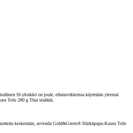
rallinen SI-yksikkö on joule, elintarvikkeissa käytetään yleensä
ura Tofu 280 g Thai sisältää.
rrata tuotteita keskenään, arvioida Gold&Green® Härkäpapu-Kaura Tofu