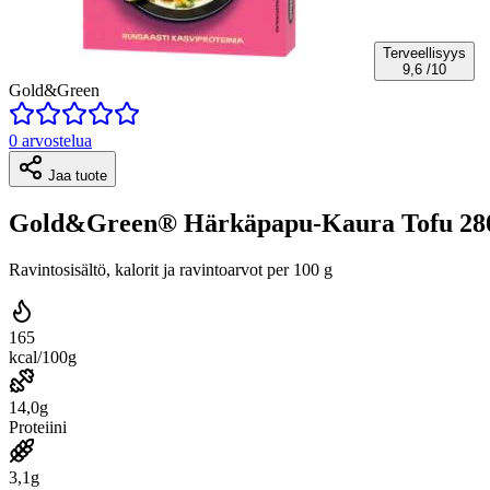
Terveellisyys
9,6
/10
Gold&Green
0 arvostelua
Jaa tuote
Gold&Green® Härkäpapu-Kaura Tofu 280
Ravintosisältö, kalorit ja ravintoarvot per 100 g
165
kcal/100g
14,0g
Proteiini
3,1g