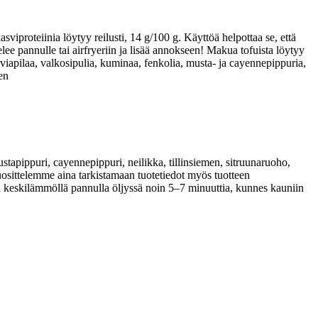
iproteiinia löytyy reilusti, 14 g/100 g. Käyttöä helpottaa se, että
elee pannulle tai airfryeriin ja lisää annokseen! Makua tofuista löytyy
iapilaa, valkosipulia, kuminaa, fenkolia, musta- ja cayennepippuria,
en
apippuri, cayennepippuri, neilikka, tillinsiemen, sitruunaruoho,
 Suosittelemme aina tarkistamaan tuotetiedot myös tuotteen
a keskilämmöllä pannulla öljyssä noin 5–7 minuuttia, kunnes kauniin