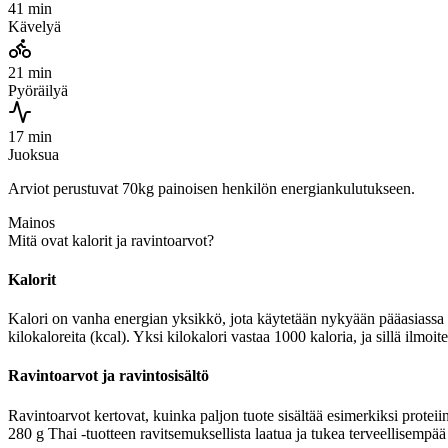
41 min
Kävelyä
21 min
Pyöräilyä
17 min
Juoksua
Arviot perustuvat 70kg painoisen henkilön energiankulutukseen.
Mainos
Mitä ovat kalorit ja ravintoarvot?
Kalorit
Kalori on vanha energian yksikkö, jota käytetään nykyään pääasiassa r
kilokaloreita (kcal). Yksi kilokalori vastaa 1000 kaloria, ja sillä i
Ravintoarvot ja ravintosisältö
Ravintoarvot kertovat, kuinka paljon tuote sisältää esimerkiksi protei
280 g Thai -tuotteen ravitsemuksellista laatua ja tukea terveellisempää