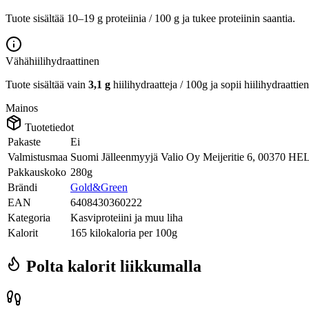
Tuote sisältää 10–19 g proteiinia / 100 g ja tukee proteiinin saantia.
Vähähiilihydraattinen
Tuote sisältää vain
3,1 g
hiilihydraatteja / 100g ja sopii hiilihydraattie
Mainos
Tuotetiedot
Pakaste
Ei
Valmistusmaa
Suomi Jälleenmyyjä Valio Oy Meijeritie 6, 00370 HEL
Pakkauskoko
280g
Brändi
Gold&Green
EAN
6408430360222
Kategoria
Kasviproteiini ja muu liha
Kalorit
165 kilokaloria per 100g
Polta kalorit liikkumalla