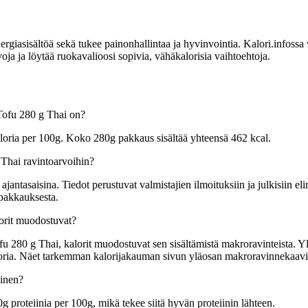
sisältöä sekä tukee painonhallintaa ja hyvinvointia. Kalori.infossa voit
ja löytää ruokavalioosi sopivia, vähäkalorisia vaihtoehtoja.
Tofu 280 g Thai on?
ria per 100g. Koko 280g pakkaus sisältää yhteensä 462 kcal.
hai ravintoarvoihin?
tasaisina. Tiedot perustuvat valmistajien ilmoituksiin ja julkisiin elin
 pakkauksesta.
rit muodostuvat?
0 g Thai, kalorit muodostuvat sen sisältämistä makroravinteista. Yleis
kaloria. Näet tarkemman kalorijakauman sivun yläosan makroravinnekaavi
inen?
roteiinia per 100g, mikä tekee siitä hyvän proteiinin lähteen.