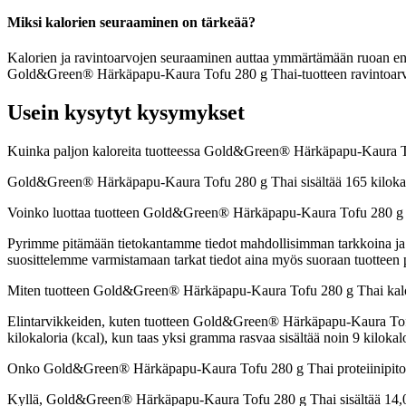
Miksi kalorien seuraaminen on tärkeää?
Kalorien ja ravintoarvojen seuraaminen auttaa ymmärtämään ruoan energia
Gold&Green® Härkäpapu-Kaura Tofu 280 g Thai-tuotteen ravintoarvoja 
Usein kysytyt kysymykset
Kuinka paljon kaloreita tuotteessa Gold&Green® Härkäpapu-Kaura 
Gold&Green® Härkäpapu-Kaura Tofu 280 g Thai sisältää 165 kilokalo
Voinko luottaa tuotteen Gold&Green® Härkäpapu-Kaura Tofu 280 g T
Pyrimme pitämään tietokantamme tiedot mahdollisimman tarkkoina ja ajan
suosittelemme varmistamaan tarkat tiedot aina myös suoraan tuotteen
Miten tuotteen Gold&Green® Härkäpapu-Kaura Tofu 280 g Thai kalo
Elintarvikkeiden, kuten tuotteen Gold&Green® Härkäpapu-Kaura Tofu 28
kilokaloria (kcal), kun taas yksi gramma rasvaa sisältää noin 9 kilo
Onko Gold&Green® Härkäpapu-Kaura Tofu 280 g Thai proteiinipito
Kyllä, Gold&Green® Härkäpapu-Kaura Tofu 280 g Thai sisältää 14,0g p