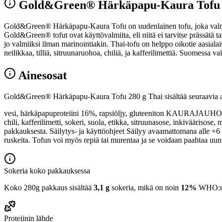
Gold&Green® Härkäpapu-Kaura Tofu 
Gold&Green® Härkäpapu-Kaura Tofu on uudenlainen tofu, joka valmisteta
Gold&Green® tofut ovat käyttövalmiita, eli niitä ei tarvitse prässätä t
jo valmiiksi ilman marinointiakin. Thai-tofu on helppo oikotie aasial
neilikkaa, tilliä, sitruunaruohoa, chiliä, ja kafferilimettiä. Suomessa
Ainesosat
Gold&Green® Härkäpapu-Kaura Tofu 280 g Thai sisältää seuraavia a
vesi, härkäpapuproteiini 16%, rapsiöljy, gluteeniton KAURAJAUHO 2, 0
chili, kafferilimetti, sokeri, suola, etikka, sitruunasose, inkiväärisos
pakkauksesta. Säilytys- ja käyttöohjeet Säilyy avaamattomana alle +6
ruskeita. Tofun voi myös repiä tai murentaa ja se voidaan paahtaa uuniss
Sokeria koko pakkauksessa
Koko 280g pakkaus sisältää
3,1 g
sokeria, mikä on noin
12%
WHO:n 2
Proteiinin lähde