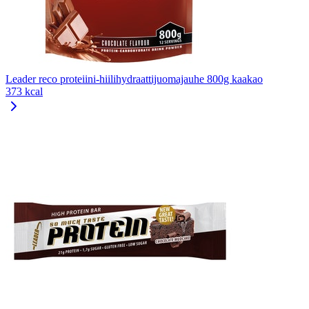
Leader reco proteiini-hiilihydraattijuomajauhe 800g kaakao
373 kcal