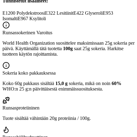
Tunnistetut lisäaineet:
E1200
Polydekstroosi
E322
Lesitiinit
E422
Glyseroli
E953
Isomalti
E967
Ksylitoli
Runsassokerinen
Varoitus
World Health Organization suosittelee maksimissaan 25g sokeria per
päivä. Käyttämällä tätä tuotetta
100g
saat 25g sokeria. Harkitse
tuotteen käytön rajoittamista.
Sokeria koko pakkauksessa
Koko 60g pakkaus sisältää
15,0 g
sokeria, mikä on noin
60%
WHO:n 25 g:n päivittäisestä enimmäissuosituksesta.
Runsasproteiininen
Tuote sisältää vähintään 20g proteiinia / 100g.