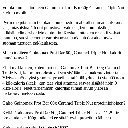
Voinko luottaa tuotteen Gainomax Prot Bar 60g Caramel Triple Nut
ravintoarvoihin?
Pyrimme pitämään tietokantamme tiedot mahdollisimman tarkkoina
ja ajantasaisina. Tiedot perustuvat valmistajien ilmoituksiin ja
julkisiin elintarviketietokantoihin. Koska tuotteiden reseptit voivat
muuttua, suosittelemme varmistamaan tarkat tiedot aina myös
suoraan tuotteen pakkauksesta.
Miten tuotteen Gainomax Prot Bar 60g Caramel Triple Nut kalorit
muodostuvat?
Elintarvikkeiden, kuten tuotteen Gainomax Prot Bar 60g Caramel
Triple Nut, kalorit muodostuvat sen sisältämistä makroravinteista.
Yleissääntönä yksi gramma proteiinia tai hiilihydraattia sisältää noin
4 kilokaloria (kcal), kun taas yksi gramma rasvaa sisältää noin 9
kilokaloria. Näet tarkemman kalorijakauman sivun yläosan
makroravinnekaaviosta.
Onko Gainomax Prot Bar 60g Caramel Triple Nut proteiinipitoinen?
Kyllä, Gainomax Prot Bar 60g Caramel Triple Nut sisältää 29,0g
proteiinia per 100g, mikä tekee siitä hyvän proteiinin lähteen.
Kuinka paljon sokeria tuote sisältää?