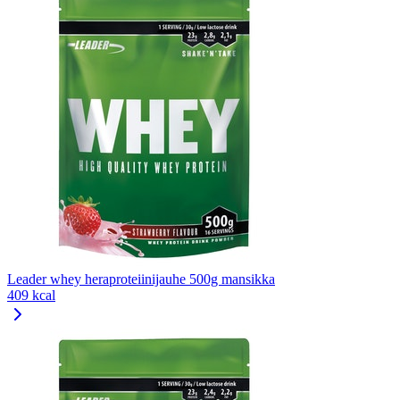
Leader whey heraproteiinijauhe 500g mansikka
409 kcal