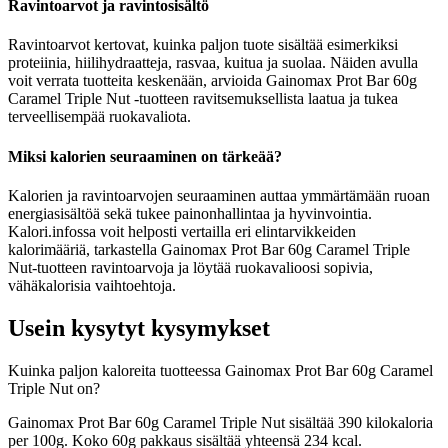
Ravintoarvot ja ravintosisältö
Ravintoarvot kertovat, kuinka paljon tuote sisältää esimerkiksi
proteiinia, hiilihydraatteja, rasvaa, kuitua ja suolaa. Näiden avulla
voit verrata tuotteita keskenään, arvioida Gainomax Prot Bar 60g
Caramel Triple Nut -tuotteen ravitsemuksellista laatua ja tukea
terveellisempää ruokavaliota.
Miksi kalorien seuraaminen on tärkeää?
Kalorien ja ravintoarvojen seuraaminen auttaa ymmärtämään ruoan
energiasisältöä sekä tukee painonhallintaa ja hyvinvointia.
Kalori.infossa voit helposti vertailla eri elintarvikkeiden
kalorimääriä, tarkastella Gainomax Prot Bar 60g Caramel Triple
Nut-tuotteen ravintoarvoja ja löytää ruokavalioosi sopivia,
vähäkalorisia vaihtoehtoja.
Usein kysytyt kysymykset
Kuinka paljon kaloreita tuotteessa Gainomax Prot Bar 60g Caramel
Triple Nut on?
Gainomax Prot Bar 60g Caramel Triple Nut sisältää 390 kilokaloria
per 100g. Koko 60g pakkaus sisältää yhteensä 234 kcal.