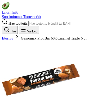
kalori
.info
Suosituimmat
Tuotemerkit
Hae tuotteita
Hae
Valikko
Etusivu
Gainomax Prot Bar 60g Caramel Triple Nut