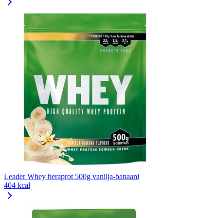
Leader Whey heraprot 500g vanilja-banaani
404 kcal