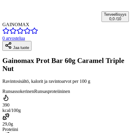
Terveellisyys
0,0
/10
GAINOMAX
0 arvostelua
Jaa tuote
Gainomax Prot Bar 60g Caramel Triple
Nut
Ravintosisältö, kalorit ja ravintoarvot per 100 g
Runsassokerinen
Runsasproteiininen
390
kcal/100g
29,0g
Proteiini