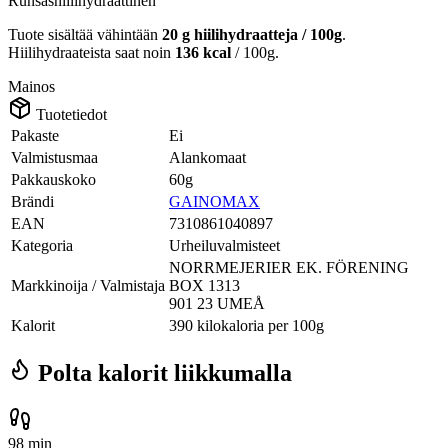
Runsashiilihydraattinen
Tuote sisältää vähintään
20 g hiilihydraatteja / 100g
.
Hiilihydraateista saat noin
136 kcal
/ 100g.
Mainos
Tuotetiedot
Pakaste
Ei
Valmistusmaa
Alankomaat
Pakkauskoko
60g
Brändi
GAINOMAX
EAN
7310861040897
Kategoria
Urheiluvalmisteet
NORRMEJERIER EK. FÖRENING
Markkinoija / Valmistaja
BOX 1313
901 23 UMEÅ
Kalorit
390 kilokaloria per 100g
Polta kalorit liikkumalla
98 min