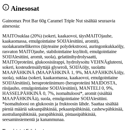
Ainesosat
Gainomax Prot Bar 60g Caramel Triple Nut sisältää seuraavia
ainesosia:
MAITOsuklaa (20%) (sokeri, kaakaovoi, täysMAITOjauhe,
kaakaomassa, emulgointiaine SOIJAlesitiini, aromit),
suolakaramellikerros (täyteaine polydekstroosi, auringonkukkaöljy,
rasvaton MAITOjauhe, stabilointiaine ksylitoli, emulgointiaine
SOIJAlesitiini, aromit, suola), gelatiinihydrolysaatti,
MAITOproteiini, glukoosisiirappi, hydrolysoitu VEHNÄgluteeni,
sokeri, kosteudensäilyttäjä glyseroli, SOIJAöljy, suolattu
MAAPÄHKINÄ (MAAPÄHKINÄ 1, 9%, MAAPÄHKINÄöljy,
suola), suklaa (sokeri, kaakaomassa, kaakaovoi, emulgointiaine
SOIJAlesitiini), heraproteiinimuro (heraproteiini MAIDOSTA,
riisijauho, emulgointiaine SOIJAlesitiini), MANTELI 0, 9%,
HASSELPÄHKINÄ 0, 7%, isomaltuloosi*, aromit (sisältää
MAAPÄHKINÄä), suola, emulgointiaine SOIJAlesitiini.
*isomaltuloosi on glukoosin ja fruktoosin lähde. Saattaa sisältää
pieniä määriä saksanpähkinää, pekaanipähkinää, cashewpähkinää,
australianpähkinää, parapähkinää, pistaasipähkinää,
seesaminsiementä ja kananmunaa.