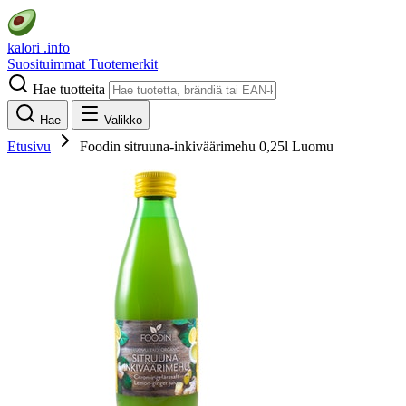
kalori
.info
Suosituimmat
Tuotemerkit
Hae tuotteita
Hae
Valikko
Etusivu
Foodin sitruuna-inkiväärimehu 0,25l Luomu