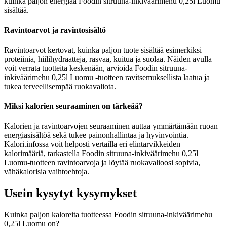
kuinka paljon energiaa Foodin sitruuna-inkiväärimehu 0,25l Luomu
sisältää.
Ravintoarvot ja ravintosisältö
Ravintoarvot kertovat, kuinka paljon tuote sisältää esimerkiksi
proteiinia, hiilihydraatteja, rasvaa, kuitua ja suolaa. Näiden avulla
voit verrata tuotteita keskenään, arvioida Foodin sitruuna-
inkiväärimehu 0,25l Luomu -tuotteen ravitsemuksellista laatua ja
tukea terveellisempää ruokavaliota.
Miksi kalorien seuraaminen on tärkeää?
Kalorien ja ravintoarvojen seuraaminen auttaa ymmärtämään ruoan
energiasisältöä sekä tukee painonhallintaa ja hyvinvointia.
Kalori.infossa voit helposti vertailla eri elintarvikkeiden
kalorimääriä, tarkastella Foodin sitruuna-inkiväärimehu 0,25l
Luomu-tuotteen ravintoarvoja ja löytää ruokavalioosi sopivia,
vähäkalorisia vaihtoehtoja.
Usein kysytyt kysymykset
Kuinka paljon kaloreita tuotteessa Foodin sitruuna-inkiväärimehu
0,25l Luomu on?