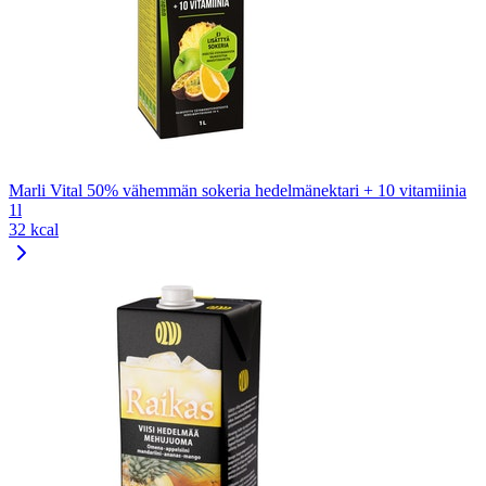
Marli Vital 50% vähemmän sokeria hedelmänektari + 10 vitamiinia
1l
32 kcal