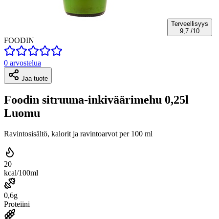
Terveellisyys
9,7
/10
FOODIN
0 arvostelua
Jaa tuote
Foodin sitruuna-inkiväärimehu 0,25l
Luomu
Ravintosisältö, kalorit ja ravintoarvot per 100 ml
20
kcal/100ml
0,6g
Proteiini