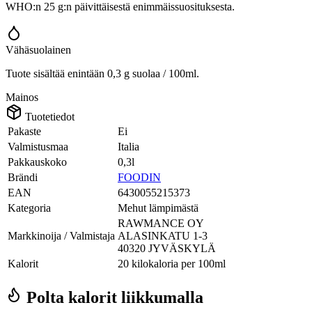
WHO:n 25 g:n päivittäisestä enimmäissuosituksesta.
Vähäsuolainen
Tuote sisältää enintään 0,3 g suolaa / 100ml.
Mainos
Tuotetiedot
Pakaste
Ei
Valmistusmaa
Italia
Pakkauskoko
0,3l
Brändi
FOODIN
EAN
6430055215373
Kategoria
Mehut lämpimästä
RAWMANCE OY
Markkinoija / Valmistaja
ALASINKATU 1-3
40320 JYVÄSKYLÄ
Kalorit
20 kilokaloria per 100ml
Polta kalorit liikkumalla