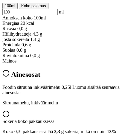
100ml
Koko pakkaus
ml
Annoksen koko
100ml
Energiaa
20 kcal
Rasvaa
0,0 g
Hiilihydraatteja
4,3 g
josta sokereita
1,3 g
Proteiinia
0,6 g
Suolaa
0,0 g
Ravintokuitua
0,0 g
Mainos
Ainesosat
Foodin sitruuna-inkiväärimehu 0,25l Luomu sisältää seuraavia
ainesosia:
Sitruunamehu, inkiväärimehu
Sokeria koko pakkauksessa
Koko 0,3l pakkaus sisältää
3,3 g
sokeria, mikä on noin
13%