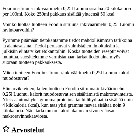
Foodin sitruuna-inkiväärimehu 0,25l Luomu sisältää 20 kilokaloria
per 100ml. Koko 250ml pakkaus sisältää yhteensä 50 kcal.
Voinko luottaa tuotteen Foodin sitruuna-inkiväärimehu 0,25l Luomu
ravintoarvoihin?
Pyrimme pitämään tietokantamme tiedot mahdollisimman tarkkoina
ja ajantasaisina. Tiedot perustuvat valmistajien ilmoituksiin ja
julkisiin elintarviketietokantoihin. Koska tuotteiden reseptit voivat
muuttua, suosittelemme varmistamaan tarkat tiedot aina myös
suoraan tuotteen pakkauksesta.
Miten tuotteen Foodin sitruuna-inkiväärimehu 0,25l Luomu kalorit
muodostuvat?
Elintarvikkeiden, kuten tuotteen Foodin sitruuna-inkiväärimehu
0,25l Luomu, kalorit muodostuvat sen sisältämistä makroravinteista.
Yleissääntönä yksi gramma proteiinia tai hiilihydraattia sisältää noin
4 kilokaloria (kcal), kun taas yksi gramma rasvaa sisältää noin 9
kilokaloria. Näet tarkemman kalorijakauman sivun yläosan
makroravinnekaaviosta.
Arvostelut