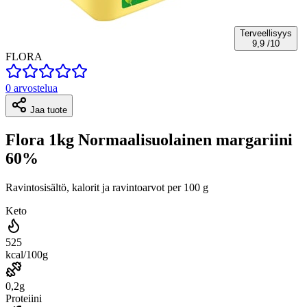
Terveellisyys
9,9
/10
FLORA
0 arvostelua
Jaa tuote
Flora 1kg Normaalisuolainen margariini
60%
Ravintosisältö, kalorit ja ravintoarvot per 100 g
Keto
525
kcal/100g
0,2g
Proteiini