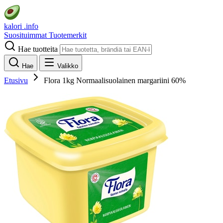
kalori
.info
Suosituimmat
Tuotemerkit
Hae tuotteita
Hae
Valikko
Etusivu
Flora 1kg Normaalisuolainen margariini 60%