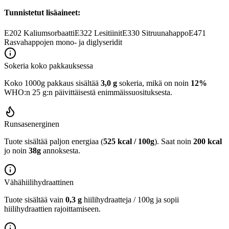
Tunnistetut lisäaineet:
E202
Kaliumsorbaatti
E322
Lesitiinit
E330
Sitruunahappo
E471
Rasvahappojen mono- ja diglyseridit
Sokeria koko pakkauksessa
Koko 1000g pakkaus sisältää
3,0 g
sokeria, mikä on noin
12%
WHO:n 25 g:n päivittäisestä enimmäissuosituksesta.
Runsasenerginen
Tuote sisältää paljon energiaa (
525 kcal / 100g
). Saat noin
200 kcal
jo noin
38g
annoksesta.
Vähähiilihydraattinen
Tuote sisältää vain
0,3 g
hiilihydraatteja / 100g ja sopii
hiilihydraattien rajoittamiseen.