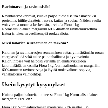
Ravintoarvot ja ravintosisältö
Ravintoarvot kertovat, kuinka paljon tuote sisältää esimerkiksi
proteiinia, hiilihydraatteja, rasvaa, kuitua ja suolaa. Näiden avulla
voit verrata tuotteita keskenään, arvioida Flora 1kg
Normaalisuolainen margariini 60% -tuotteen ravitsemuksellista
laatua ja tukea terveellisempää ruokavaliota.
Miksi kalorien seuraaminen on tärkeää?
Kalorien ja ravintoarvojen seuraaminen auttaa ymmärtämään ruoan
energiasisältöä sekä tukee painonhallintaa ja hyvinvointia.
Kalori.infossa voit helposti vertailla eri elintarvikkeiden
kalorimääriä, tarkastella Flora 1kg Normaalisuolainen margariini
60%-tuotteen ravintoarvoja ja löytää ruokavalioosi sopivia,
vähäkalorisia vaihtoehtoja.
Usein kysytyt kysymykset
Kuinka paljon kaloreita tuotteessa Flora 1kg Normaalisuolainen
margariini 60% on?
Flora 1kg Normaalisuolainen margariini 60% sisältää 525