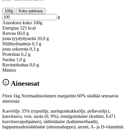
100g
Koko pakkaus
g
Annoksen koko
100g
Energiaa
525 kcal
Rasvaa
60,0 g
josta tyydyttyneitä
20,0 g
Hiilihydraatteja
0,3 g
josta sokereita
0,3 g
Proteiinia
0,2 g
Suolaa
1,0 g
Ravintokuitua
0,0 g
Mainos
Ainesosat
Flora 1kg Normaalisuolainen margariini 60% sisältää seuraavia
ainesosia:
Kasviöljy 35% (rypsiöljy, auringonkukkaöljy, pellavaöljy),
kasvirasva, vesi, suola (0, 9%), emulgointiaine (lesitiini, E471
kasvirasvapohjainen), säilöntäaine (kaliumsorbaatti),
happamuudensäätöaine (sitruunahappo), aromi, A- ja D-vitamiinit.