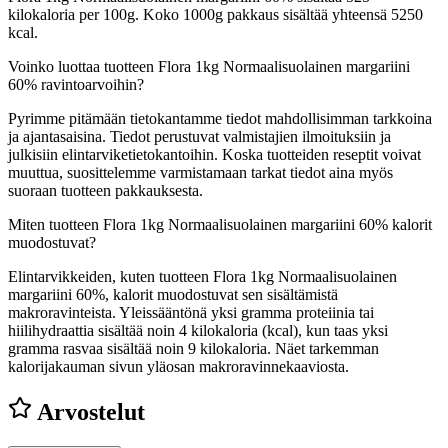
kilokaloria per 100g. Koko 1000g pakkaus sisältää yhteensä 5250
kcal.
Voinko luottaa tuotteen Flora 1kg Normaalisuolainen margariini
60% ravintoarvoihin?
Pyrimme pitämään tietokantamme tiedot mahdollisimman tarkkoina
ja ajantasaisina. Tiedot perustuvat valmistajien ilmoituksiin ja
julkisiin elintarviketietokantoihin. Koska tuotteiden reseptit voivat
muuttua, suosittelemme varmistamaan tarkat tiedot aina myös
suoraan tuotteen pakkauksesta.
Miten tuotteen Flora 1kg Normaalisuolainen margariini 60% kalorit
muodostuvat?
Elintarvikkeiden, kuten tuotteen Flora 1kg Normaalisuolainen
margariini 60%, kalorit muodostuvat sen sisältämistä
makroravinteista. Yleissääntönä yksi gramma proteiinia tai
hiilihydraattia sisältää noin 4 kilokaloria (kcal), kun taas yksi
gramma rasvaa sisältää noin 9 kilokaloria. Näet tarkemman
kalorijakauman sivun yläosan makroravinnekaaviosta.
Arvostelut