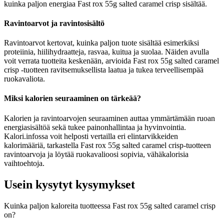
kuinka paljon energiaa Fast rox 55g salted caramel crisp sisältää.
Ravintoarvot ja ravintosisältö
Ravintoarvot kertovat, kuinka paljon tuote sisältää esimerkiksi
proteiinia, hiilihydraatteja, rasvaa, kuitua ja suolaa. Näiden avulla
voit verrata tuotteita keskenään, arvioida Fast rox 55g salted caramel
crisp -tuotteen ravitsemuksellista laatua ja tukea terveellisempää
ruokavaliota.
Miksi kalorien seuraaminen on tärkeää?
Kalorien ja ravintoarvojen seuraaminen auttaa ymmärtämään ruoan
energiasisältöä sekä tukee painonhallintaa ja hyvinvointia.
Kalori.infossa voit helposti vertailla eri elintarvikkeiden
kalorimääriä, tarkastella Fast rox 55g salted caramel crisp-tuotteen
ravintoarvoja ja löytää ruokavalioosi sopivia, vähäkalorisia
vaihtoehtoja.
Usein kysytyt kysymykset
Kuinka paljon kaloreita tuotteessa Fast rox 55g salted caramel crisp
on?