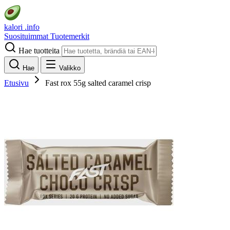
kalori
.info
Suosituimmat
Tuotemerkit
Hae tuotteita
Hae
Valikko
Etusivu
Fast rox 55g salted caramel crisp