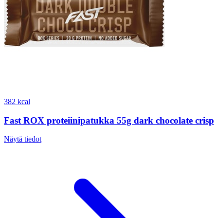
382 kcal
Fast ROX proteiinipatukka 55g dark chocolate crisp
Näytä tiedot