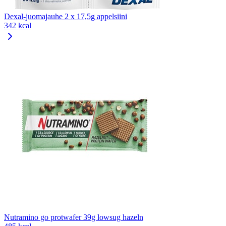
Dexal-juomajauhe 2 x 17,5g appelsiini
342 kcal
Nutramino go protwafer 39g lowsug hazeln