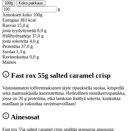
100g
Koko pakkaus
g
Annoksen koko
100g
Energiaa
383 kcal
Rasvaa
15,0 g
josta tyydyttyneitä
8,9 g
Hiilihydraatteja
37,0 g
josta sokereita
4,0 g
Proteiinia
37,0 g
Suolaa
1,3 g
Ravintokuitua
0,0 g
Mainos
Fast rox 55g salted caramel crisp
Vastustamaton toffeenmakuinen täyte ripauksella suolaa, krispeillä
sekä maitosuklaalla kuorrutettuna. Herkullinen monikerrospatukka,
jossa on 20 g proteiinia, eikä lainkaan lisättyä sokeria, koukuttaa
maullaan ja vakuuttaa ravintoarvoillaan!
Ainesosat
Fast rox 55g salted caramel crisp sisältää seuraavia ainesosia: