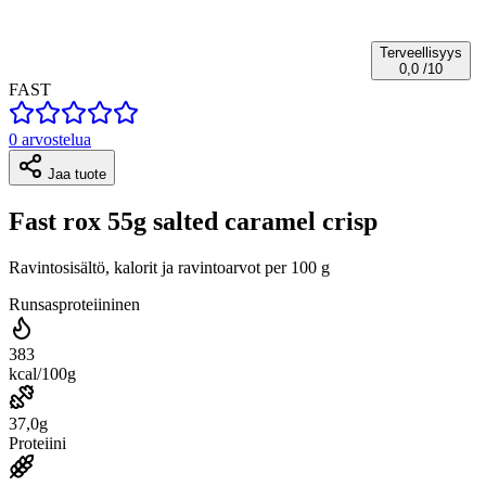
Terveellisyys
0,0
/10
FAST
0 arvostelua
Jaa tuote
Fast rox 55g salted caramel crisp
Ravintosisältö, kalorit ja ravintoarvot per 100 g
Runsasproteiininen
383
kcal/100g
37,0g
Proteiini