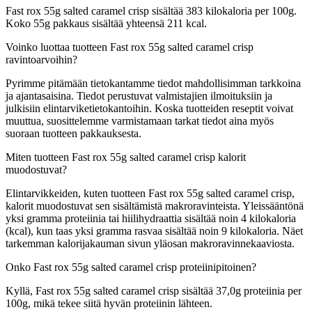
Fast rox 55g salted caramel crisp sisältää 383 kilokaloria per 100g.
Koko 55g pakkaus sisältää yhteensä 211 kcal.
Voinko luottaa tuotteen Fast rox 55g salted caramel crisp
ravintoarvoihin?
Pyrimme pitämään tietokantamme tiedot mahdollisimman tarkkoina
ja ajantasaisina. Tiedot perustuvat valmistajien ilmoituksiin ja
julkisiin elintarviketietokantoihin. Koska tuotteiden reseptit voivat
muuttua, suosittelemme varmistamaan tarkat tiedot aina myös
suoraan tuotteen pakkauksesta.
Miten tuotteen Fast rox 55g salted caramel crisp kalorit
muodostuvat?
Elintarvikkeiden, kuten tuotteen Fast rox 55g salted caramel crisp,
kalorit muodostuvat sen sisältämistä makroravinteista. Yleissääntönä
yksi gramma proteiinia tai hiilihydraattia sisältää noin 4 kilokaloria
(kcal), kun taas yksi gramma rasvaa sisältää noin 9 kilokaloria. Näet
tarkemman kalorijakauman sivun yläosan makroravinnekaaviosta.
Onko Fast rox 55g salted caramel crisp proteiinipitoinen?
Kyllä, Fast rox 55g salted caramel crisp sisältää 37,0g proteiinia per
100g, mikä tekee siitä hyvän proteiinin lähteen.