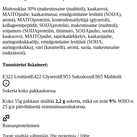
Maitosuklaa 30% (makeutusaine (maltitoli), kaakaovoi,
MAITOjauhe, kaakaomassa, emulgointiaine lesitiini (SOIJA),
aromi), MAITOproteiini, kosteudensäilyttäjä (glyseroli),
kollageenipeptidit, SOIJAproteiini, makeutusaine (maltitoli),
soijamuro (SOIJAproteiini, riisimuro, SOIJAjauho, suola),
kaakaovoi, MAITOjauhe, tapiokatärkkelys, kaakaojauhe,
auringonkukkaöljy, emulgointiaine lesitiinit (SOIJA,
auringonkukka), väri (karamelli), aromi, suola, makeutusaine
(sukraloosi).
Tunnistetut lisäaineet:
E322
Lesitiinit
E422
Glyseroli
E955
Sukraloosi
E965
Maltitolit
Sokeria koko pakkauksessa
Koko 55g pakkaus sisältää
2,2 g
sokeria, mikä on noin
9%
WHO:n
25 g:n päivittäisestä enimmäissuosituksesta.
Runsasproteiininen
Tuote sisältää vähintään 20g proteiinia / 100g.