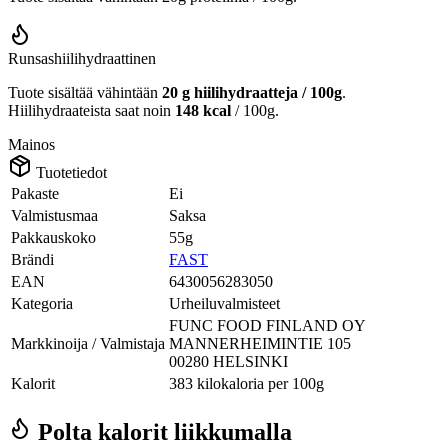
Runsashiilihydraattinen
Tuote sisältää vähintään
20 g hiilihydraatteja / 100g
.
Hiilihydraateista saat noin
148 kcal
/ 100g.
Mainos
Tuotetiedot
Pakaste
Ei
Valmistusmaa
Saksa
Pakkauskoko
55g
Brändi
FAST
EAN
6430056283050
Kategoria
Urheiluvalmisteet
FUNC FOOD FINLAND OY
Markkinoija / Valmistaja
MANNERHEIMINTIE 105
00280 HELSINKI
Kalorit
383 kilokaloria per 100g
Polta kalorit liikkumalla