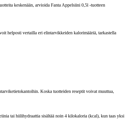
tuotteita keskenään, arvioida Fanta Appelsiini 0,5l -tuotteen
 helposti vertailla eri elintarvikkeiden kalorimääriä, tarkastella
tarviketietokantoihin. Koska tuotteiden reseptit voivat muuttua,
ia tai hiilihydraattia sisältää noin 4 kilokaloria (kcal), kun taas yksi