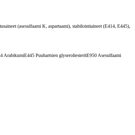
utusaineet (asesulfaami K, aspartaami), stabilointiaineet (E414, E445),
14
Arabikumi
E445
Puuhartsien glyseroliesterit
E950
Asesulfaami