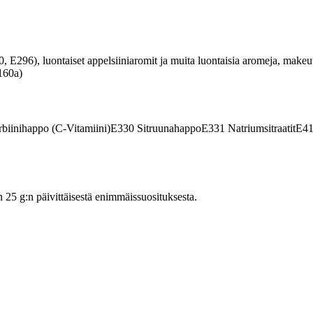
330, E296), luontaiset appelsiiniaromit ja muita luontaisia aromeja, make
160a)
biinihappo (C-Vitamiini)
E330
Sitruunahappo
E331
Natriumsitraatit
E4
5 g:n päivittäisestä enimmäissuosituksesta.