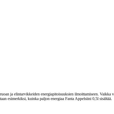
uoan ja elintarvikkeiden energiapitoisuuksien ilmoittamiseen. Vaikka vi
tetaan esimerkiksi, kuinka paljon energiaa Fanta Appelsiini 0,5l sisältää.