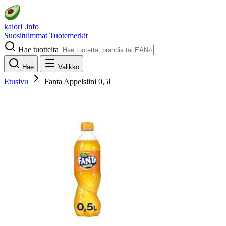
kalori
.info
Suosituimmat
Tuotemerkit
Hae tuotteita
Hae
Valikko
Etusivu
Fanta Appelsiini 0,5l