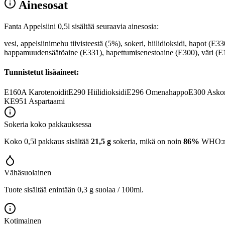
Ainesosat
Fanta Appelsiini 0,5l sisältää seuraavia ainesosia:
vesi, appelsiinimehu tiivisteestä (5%), sokeri, hiilidioksidi, hapot (E
happamuudensäätöaine (E331), hapettumisenestoaine (E300), väri (E
Tunnistetut lisäaineet:
E160A
Karotenoidit
E290
Hiilidioksidi
E296
Omenahappo
E300
Askor
K
E951
Aspartaami
Sokeria koko pakkauksessa
Koko 0,5l pakkaus sisältää
21,5 g
sokeria, mikä on noin
86%
WHO:n 2
Vähäsuolainen
Tuote sisältää enintään 0,3 g suolaa / 100ml.
Kotimainen