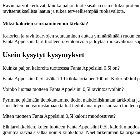
Ravintoarvot kertovat, kuinka paljon tuote sisältää esimerkiksi proteiin
ravitsemuksellista laatua ja tukea terveellisempää ruokavaliota.
Miksi kalorien seuraaminen on tärkeää?
Kalorien ja ravintoarvojen seuraaminen auttaa ymmärtämään ruoan energia
Fanta Appelsiini 0,5l-tuotteen ravintoarvoja ja löytää ruokavalioosi so
Usein kysytyt kysymykset
Kuinka paljon kaloreita tuotteessa Fanta Appelsiini 0,5l on?
Fanta Appelsiini 0,5l sisältää 19 kilokaloria per 100ml. Koko 500ml p
Voinko luottaa tuotteen Fanta Appelsiini 0,5l ravintoarvoihin?
Pyrimme pitämään tietokantamme tiedot mahdollisimman tarkkoina ja ajan
suosittelemme varmistamaan tarkat tiedot aina myös suoraan tuotteen
Miten tuotteen Fanta Appelsiini 0,5l kalorit muodostuvat?
Elintarvikkeiden, kuten tuotteen Fanta Appelsiini 0,5l, kalorit muodostu
gramma rasvaa sisältää noin 9 kilokaloria. Näet tarkemman kalorija