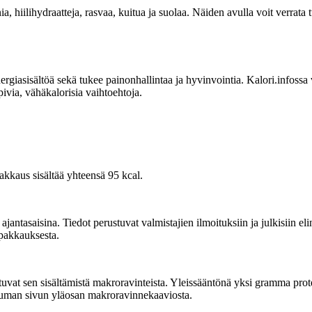
ia, hiilihydraatteja, rasvaa, kuitua ja suolaa. Näiden avulla voit verrata 
sisältöä sekä tukee painonhallintaa ja hyvinvointia. Kalori.infossa voit
pivia, vähäkalorisia vaihtoehtoja.
akkaus sisältää yhteensä 95 kcal.
tasaisina. Tiedot perustuvat valmistajien ilmoituksiin ja julkisiin elin
 pakkauksesta.
vat sen sisältämistä makroravinteista. Yleissääntönä yksi gramma proteiin
kauman sivun yläosan makroravinnekaaviosta.