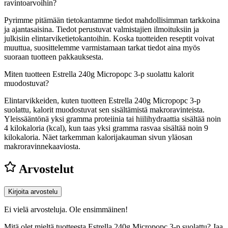
ravintoarvoihin?
Pyrimme pitämään tietokantamme tiedot mahdollisimman tarkkoina
ja ajantasaisina. Tiedot perustuvat valmistajien ilmoituksiin ja
julkisiin elintarviketietokantoihin. Koska tuotteiden reseptit voivat
muuttua, suosittelemme varmistamaan tarkat tiedot aina myös
suoraan tuotteen pakkauksesta.
Miten tuotteen Estrella 240g Micropopc 3-p suolattu kalorit
muodostuvat?
Elintarvikkeiden, kuten tuotteen Estrella 240g Micropopc 3-p
suolattu, kalorit muodostuvat sen sisältämistä makroravinteista.
Yleissääntönä yksi gramma proteiinia tai hiilihydraattia sisältää noin
4 kilokaloria (kcal), kun taas yksi gramma rasvaa sisältää noin 9
kilokaloria. Näet tarkemman kalorijakauman sivun yläosan
makroravinnekaaviosta.
Arvostelut
Kirjoita arvostelu
Ei vielä arvosteluja. Ole ensimmäinen!
Mitä olet mieltä tuotteesta Estrella 240g Micropopc 3-p suolattu? Jaa