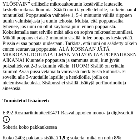
YLÖSPÄIN” erilliselle mikroaaltouunin kestävälle lautaselle,
keskelle mikroaaltouunia. Säädä uuni täydelle teholle, korkeintaan 4
minuutiksi! Poppausaika vaihtelee 1, 5-4 minuutin välillä riippuen
uunin valmistajasta ja uunin tehosta. Muista, että poppausaika
lyhenee, jos uuni on ollut käytössä juuri ennen poppausta.
Kokeilemalla saat selville mikä aika on sopiva mikroaaltouunillesi.
Mikäli poppaus ei ala 2 minuutin sisällä, tulee poppaus keskeyttää.
Pussia ei saa popata uudestaan. Tarkista, että uuni on säädetty oikein
ennen seuraavaa poppausta. ÄLÄ KOSKAAN JÄTÄ
MIKROAALTOUUNIA ILMAN VALVONTAA POPPAUKSEN
AIKANA! Kuuntele poppausta ja sammuta uuni, kun jyvät
poksahtelevat 2-3 sekunnin välein. HUOM! Sisältö on erittäin
kuuma! Avaa pussi vetämällä varovasti merkityistä kulmista. Ei
sovellu alle 3-vuotiaille lapsille ja henkilöille, joilla on
nielemisvaikeuksia. Sisäpussi ei sisällä lisättyjä perfluorinoituja
ainesosia.
Tunnistetut lisäaineet:
E392
Rosmariiniuutteet
E471
Rasvahappojen mono- ja diglyseridit
Sokeria koko pakkauksessa
Koko 240g pakkaus sisältää
1,9 g
sokeria, mikä on noin
8%