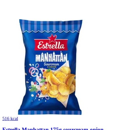
516 kcal
Estrella Manhattan 175g sourcream-onion