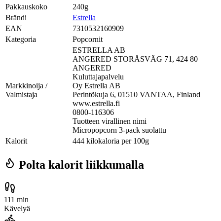
Pakkauskoko
240g
Brändi
Estrella
EAN
7310532160909
Kategoria
Popcornit
ESTRELLA AB
ANGERED STORÅSVÄG 71, 424 80
ANGERED
Kuluttajapalvelu
Markkinoija /
Oy Estrella AB
Valmistaja
Perintökuja 6, 01510 VANTAA, Finland
www.estrella.fi
0800-116306
Tuotteen virallinen nimi
Micropopcorn 3-pack suolattu
Kalorit
444 kilokaloria per 100g
Polta kalorit liikkumalla
111 min
Kävelyä