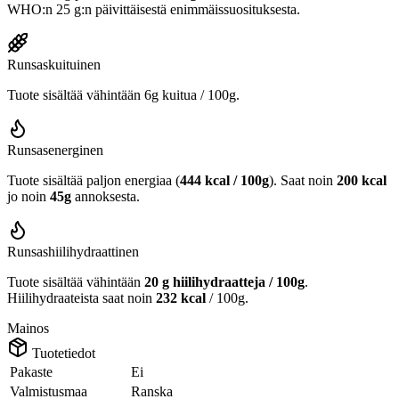
WHO:n 25 g:n päivittäisestä enimmäissuosituksesta.
Runsaskuituinen
Tuote sisältää vähintään 6g kuitua / 100g.
Runsasenerginen
Tuote sisältää paljon energiaa (
444 kcal / 100g
). Saat noin
200 kcal
jo noin
45g
annoksesta.
Runsashiilihydraattinen
Tuote sisältää vähintään
20 g hiilihydraatteja / 100g
.
Hiilihydraateista saat noin
232 kcal
/ 100g.
Mainos
Tuotetiedot
Pakaste
Ei
Valmistusmaa
Ranska