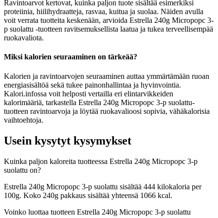
Ravintoarvot kertovat, kuinka paljon tuote sisältää esimerkiksi
proteiinia, hiilihydraatteja, rasvaa, kuitua ja suolaa. Näiden avulla
voit verrata tuotteita keskenään, arvioida Estrella 240g Micropopc 3-
p suolattu -tuotteen ravitsemuksellista laatua ja tukea terveellisempää
ruokavaliota.
Miksi kalorien seuraaminen on tärkeää?
Kalorien ja ravintoarvojen seuraaminen auttaa ymmärtämään ruoan
energiasisältöä sekä tukee painonhallintaa ja hyvinvointia.
Kalori.infossa voit helposti vertailla eri elintarvikkeiden
kalorimääriä, tarkastella Estrella 240g Micropopc 3-p suolattu-
tuotteen ravintoarvoja ja löytää ruokavalioosi sopivia, vähäkalorisia
vaihtoehtoja.
Usein kysytyt kysymykset
Kuinka paljon kaloreita tuotteessa Estrella 240g Micropopc 3-p
suolattu on?
Estrella 240g Micropopc 3-p suolattu sisältää 444 kilokaloria per
100g. Koko 240g pakkaus sisältää yhteensä 1066 kcal.
Voinko luottaa tuotteen Estrella 240g Micropopc 3-p suolattu