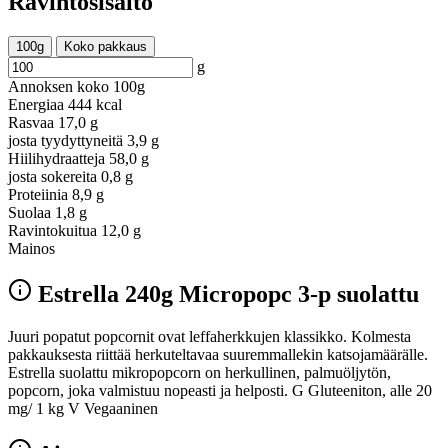
Ravintosisältö
100g
Koko pakkaus
g
Annoksen koko
100g
Energiaa
444 kcal
Rasvaa
17,0 g
josta tyydyttyneitä
3,9 g
Hiilihydraatteja
58,0 g
josta sokereita
0,8 g
Proteiinia
8,9 g
Suolaa
1,8 g
Ravintokuitua
12,0 g
Mainos
Estrella 240g Micropopc 3-p suolattu
Juuri popatut popcornit ovat leffaherkkujen klassikko. Kolmesta
pakkauksesta riittää herkuteltavaa suuremmallekin katsojamäärälle.
Estrella suolattu mikropopcorn on herkullinen, palmuöljytön,
popcorn, joka valmistuu nopeasti ja helposti. G Gluteeniton, alle 20
mg/ 1 kg V Vegaaninen