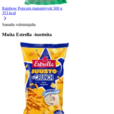
Rainbow Popcorn maissinjyvät 500 g
353 kcal
Samalta valmistajalta
Muita Estrella -tuotteita