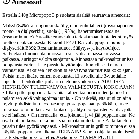
Ainesosat
Estrella 240g Micropopc 3-p suolattu sisältää seuraavia ainesosia:
Maissi (84%), auringonkukkaöljy, emulgointiaineet (rasvahappojen
mono- ja diglyseridit), suola (1, 95%), hapettumisenestoaine
(rosmariiniuute). Suosittelemme aina tarkistamaan tuotetiedot myös
tuotteen pakkauksesta. E-koodit E471 Rasvahappojen mono- ja
diglyseridit E392 Rosmariiniuutteet Säilytys- ja käyttöohjeet
Säilytetään huoneenlämmössä tai sitä viileämmässä kuivassa
paikassa, auringonvalolta suojattuna. Ainoastaan mikroaaltouunissa
poppausta varten. Lue pussin käyttöohjeet huolellisesti ennen
valmistusta. Aikuisen henkilön tulee valvoa valmistusta koko ajan.
Poista muovikääre ennen poppausta. Ei sovellu alle 3-vuotiaille
lapsille ja henkilöille, joilla on nielemisvaikeuksia. AIKUISEN
HENKILÖN TULEEVALVOA VALMISTUSTA KOKO AJAN!
• Liian pitkä poppausaika saattaa aiheuttaa popcornien ja pussin
palamisen sekä vahingoittaa uunia. • On tärkeää, että uuni on aina
hyvin puhdistettu. • Jos useampi pussi popataan peräkkäin, tulee
mikroaaltouunin kestävän lautasen jäähtyä poppausten välillä, jotta
se ei halkea. • On normaalia, että jokunen jyvä jää poppaamatta. Ne
ovat erittäin kovia, eikä niitä saa popata uudestaan. • Auki taitetun
pussin tulee pyöriä vapaasti. • Mikroaaltouunin grillitoimintoa ei saa
käyttää poppauksen aikana. TEENÄIN! Seuraa ohjeita huolellisesti:
Tarkista, että pussi on ehjä. Aseta pussi ”TÄMÄ PUOLI