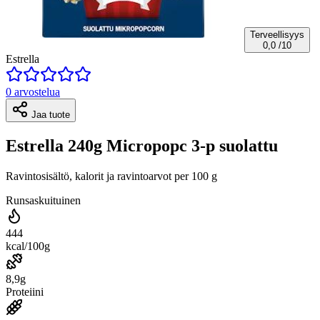
Terveellisyys
0,0
/10
Estrella
0 arvostelua
Jaa tuote
Estrella 240g Micropopc 3-p suolattu
Ravintosisältö, kalorit ja ravintoarvot per 100 g
Runsaskuituinen
444
kcal/100g
8,9g
Proteiini