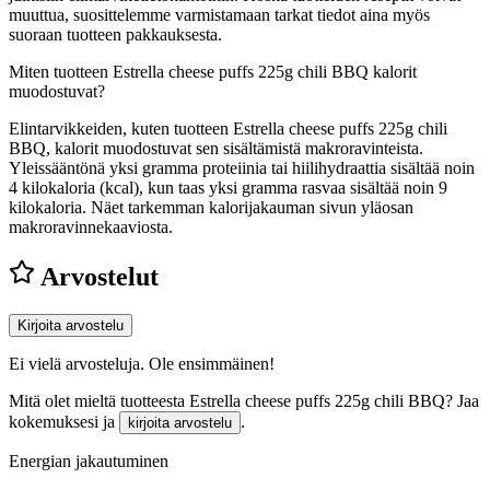
muuttua, suosittelemme varmistamaan tarkat tiedot aina myös
suoraan tuotteen pakkauksesta.
Miten tuotteen Estrella cheese puffs 225g chili BBQ kalorit
muodostuvat?
Elintarvikkeiden, kuten tuotteen Estrella cheese puffs 225g chili
BBQ, kalorit muodostuvat sen sisältämistä makroravinteista.
Yleissääntönä yksi gramma proteiinia tai hiilihydraattia sisältää noin
4 kilokaloria (kcal), kun taas yksi gramma rasvaa sisältää noin 9
kilokaloria. Näet tarkemman kalorijakauman sivun yläosan
makroravinnekaaviosta.
Arvostelut
Kirjoita arvostelu
Ei vielä arvosteluja. Ole ensimmäinen!
Mitä olet mieltä tuotteesta Estrella cheese puffs 225g chili BBQ? Jaa
kokemuksesi ja
.
kirjoita arvostelu
Energian jakautuminen