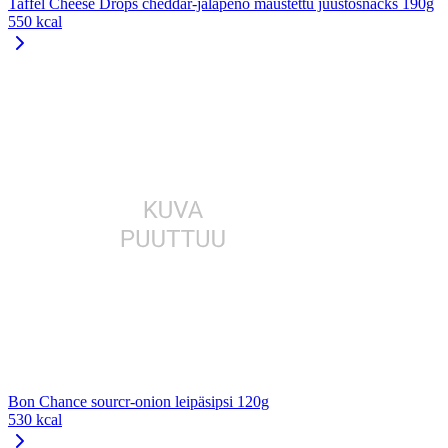
Taffel Cheese Drops cheddar-jalapeno maustettu juustosnacks 190g
550 kcal
Bon Chance sourcr-onion leipäsipsi 120g
530 kcal