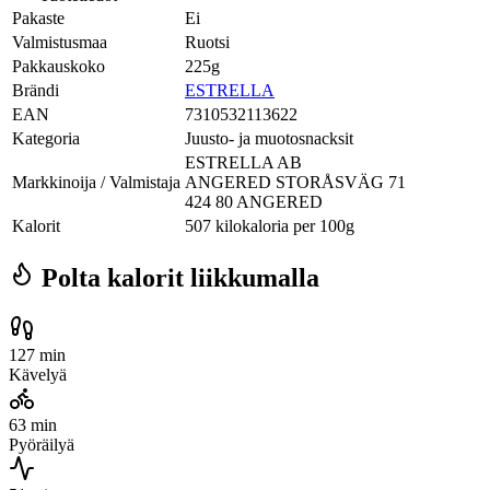
Pakaste
Ei
Valmistusmaa
Ruotsi
Pakkauskoko
225g
Brändi
ESTRELLA
EAN
7310532113622
Kategoria
Juusto- ja muotosnacksit
ESTRELLA AB
Markkinoija / Valmistaja
ANGERED STORÅSVÄG 71
424 80 ANGERED
Kalorit
507 kilokaloria per 100g
Polta kalorit liikkumalla
127 min
Kävelyä
63 min
Pyöräilyä