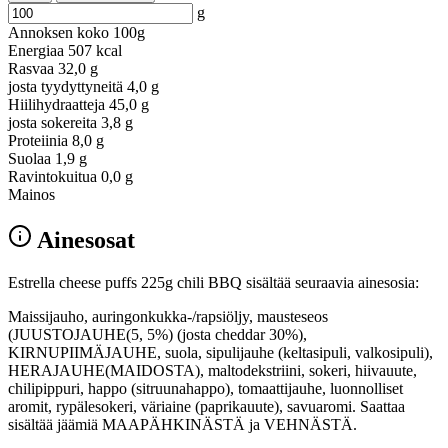
g
Annoksen koko
100g
Energiaa
507 kcal
Rasvaa
32,0 g
josta tyydyttyneitä
4,0 g
Hiilihydraatteja
45,0 g
josta sokereita
3,8 g
Proteiinia
8,0 g
Suolaa
1,9 g
Ravintokuitua
0,0 g
Mainos
Ainesosat
Estrella cheese puffs 225g chili BBQ sisältää seuraavia ainesosia:
Maissijauho, auringonkukka-/rapsiöljy, mausteseos
(JUUSTOJAUHE(5, 5%) (josta cheddar 30%),
KIRNUPIIMÄJAUHE, suola, sipulijauhe (keltasipuli, valkosipuli),
HERAJAUHE(MAIDOSTA), maltodekstriini, sokeri, hiivauute,
chilipippuri, happo (sitruunahappo), tomaattijauhe, luonnolliset
aromit, rypälesokeri, väriaine (paprikauute), savuaromi. Saattaa
sisältää jäämiä MAAPÄHKINÄSTÄ ja VEHNÄSTÄ.