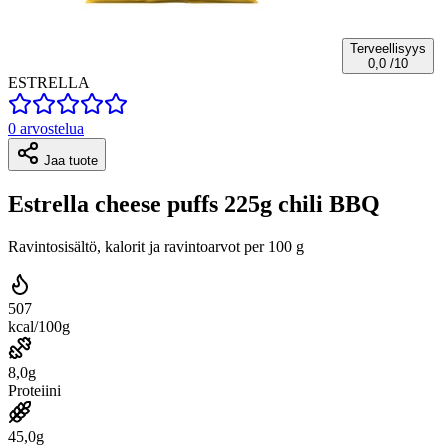
Terveellisyys
0,0
/10
ESTRELLA
0 arvostelua
Jaa tuote
Estrella cheese puffs 225g chili BBQ
Ravintosisältö, kalorit ja ravintoarvot per 100 g
507
kcal/100g
8,0g
Proteiini
45,0g