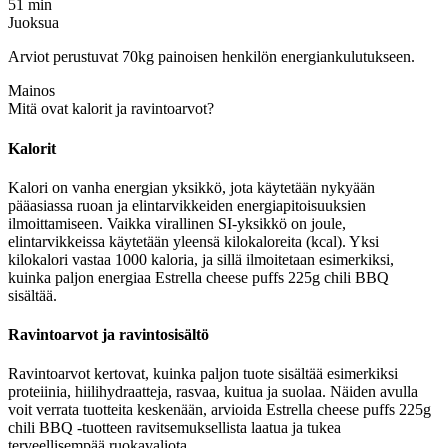
51 min
Juoksua
Arviot perustuvat 70kg painoisen henkilön energiankulutukseen.
Mainos
Mitä ovat kalorit ja ravintoarvot?
Kalorit
Kalori on vanha energian yksikkö, jota käytetään nykyään
pääasiassa ruoan ja elintarvikkeiden energiapitoisuuksien
ilmoittamiseen. Vaikka virallinen SI-yksikkö on joule,
elintarvikkeissa käytetään yleensä kilokaloreita (kcal). Yksi
kilokalori vastaa 1000 kaloria, ja sillä ilmoitetaan esimerkiksi,
kuinka paljon energiaa Estrella cheese puffs 225g chili BBQ
sisältää.
Ravintoarvot ja ravintosisältö
Ravintoarvot kertovat, kuinka paljon tuote sisältää esimerkiksi
proteiinia, hiilihydraatteja, rasvaa, kuitua ja suolaa. Näiden avulla
voit verrata tuotteita keskenään, arvioida Estrella cheese puffs 225g
chili BBQ -tuotteen ravitsemuksellista laatua ja tukea
terveellisempää ruokavaliota.