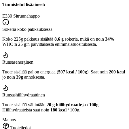
Tunnistetut lisäaineet:
E330
Sitruunahappo
Sokeria koko pakkauksessa
Koko 225g pakkaus sisältää
8,6 g
sokeria, mikä on noin
34%
WHO:n 25 g:n päivittäisestä enimmäissuosituksesta.
Runsasenerginen
Tuote sisältää paljon energiaa (
507 kcal / 100g
). Saat noin
200 kcal
jo noin
39g
annoksesta.
Runsashiilihydraattinen
Tuote sisältää vähintään
20 g hiilihydraatteja / 100g
.
Hiilihydraateista saat noin
180 kcal
/ 100g.
Mainos
Tuotetiedot