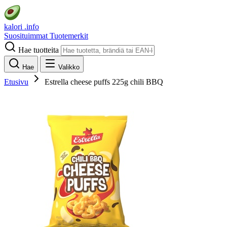
kalori
.info
Suosituimmat
Tuotemerkit
Hae tuotteita
Hae
Valikko
Etusivu
Estrella cheese puffs 225g chili BBQ