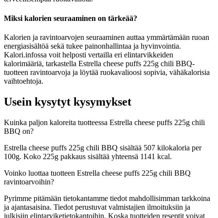
Miksi kalorien seuraaminen on tärkeää?
Kalorien ja ravintoarvojen seuraaminen auttaa ymmärtämään ruoan
energiasisältöä sekä tukee painonhallintaa ja hyvinvointia.
Kalori.infossa voit helposti vertailla eri elintarvikkeiden
kalorimääriä, tarkastella Estrella cheese puffs 225g chili BBQ-
tuotteen ravintoarvoja ja löytää ruokavalioosi sopivia, vähäkalorisia
vaihtoehtoja.
Usein kysytyt kysymykset
Kuinka paljon kaloreita tuotteessa Estrella cheese puffs 225g chili
BBQ on?
Estrella cheese puffs 225g chili BBQ sisältää 507 kilokaloria per
100g. Koko 225g pakkaus sisältää yhteensä 1141 kcal.
Voinko luottaa tuotteen Estrella cheese puffs 225g chili BBQ
ravintoarvoihin?
Pyrimme pitämään tietokantamme tiedot mahdollisimman tarkkoina
ja ajantasaisina. Tiedot perustuvat valmistajien ilmoituksiin ja
julkisiin elintarviketietokantoihin. Koska tuotteiden reseptit voivat