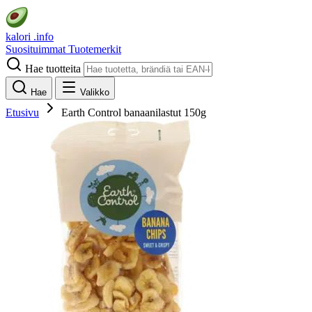
kalori
.info
Suosituimmat
Tuotemerkit
Hae tuotteita
Hae
Valikko
Etusivu
Earth Control banaanilastut 150g