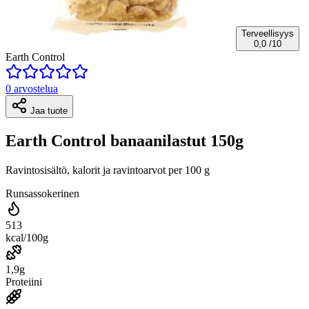
Terveellisyys
0,0
/10
Earth Control
0 arvostelua
Jaa tuote
Earth Control banaanilastut 150g
Ravintosisältö, kalorit ja ravintoarvot per 100 g
Runsassokerinen
513
kcal/100g
1,9g
Proteiini