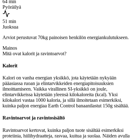
64 min
Pyöräilyä
51 min
Juoksua
Arviot perustuvat 70kg painoisen henkilön energiankulutukseen.
Mainos
Mitä ovat kalorit ja ravintoarvot?
Kalorit
Kalori on vanha energian yksikkö, jota käytetään nykyään
pääasiassa ruoan ja elintarvikkeiden energiapitoisuuksien
ilmoittamiseen. Vaikka virallinen SI-yksikkö on joule,
elintarvikkeissa käytetään yleensä kilokaloreita (kcal). Yksi
kilokalori vastaa 1000 kaloria, ja sillä ilmoitetaan esimerkiksi,
kuinka paljon energiaa Earth Control banaanilastut 150g sisältää.
Ravintoarvot ja ravintosisältö
Ravintoarvot kertovat, kuinka paljon tuote sisältää esimerkiksi
proteiinia, hiilihydraatteja, rasvaa, kuitua ja suolaa. Näiden avulla