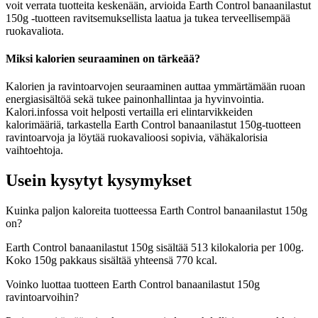
voit verrata tuotteita keskenään, arvioida Earth Control banaanilastut
150g -tuotteen ravitsemuksellista laatua ja tukea terveellisempää
ruokavaliota.
Miksi kalorien seuraaminen on tärkeää?
Kalorien ja ravintoarvojen seuraaminen auttaa ymmärtämään ruoan
energiasisältöä sekä tukee painonhallintaa ja hyvinvointia.
Kalori.infossa voit helposti vertailla eri elintarvikkeiden
kalorimääriä, tarkastella Earth Control banaanilastut 150g-tuotteen
ravintoarvoja ja löytää ruokavalioosi sopivia, vähäkalorisia
vaihtoehtoja.
Usein kysytyt kysymykset
Kuinka paljon kaloreita tuotteessa Earth Control banaanilastut 150g
on?
Earth Control banaanilastut 150g sisältää 513 kilokaloria per 100g.
Koko 150g pakkaus sisältää yhteensä 770 kcal.
Voinko luottaa tuotteen Earth Control banaanilastut 150g
ravintoarvoihin?