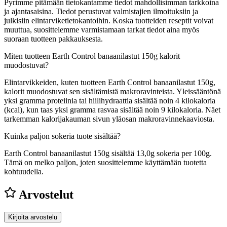
Pyrimme pitämään tietokantamme tiedot mahdollisimman tarkkoina
ja ajantasaisina. Tiedot perustuvat valmistajien ilmoituksiin ja
julkisiin elintarviketietokantoihin. Koska tuotteiden reseptit voivat
muuttua, suosittelemme varmistamaan tarkat tiedot aina myös
suoraan tuotteen pakkauksesta.
Miten tuotteen Earth Control banaanilastut 150g kalorit
muodostuvat?
Elintarvikkeiden, kuten tuotteen Earth Control banaanilastut 150g,
kalorit muodostuvat sen sisältämistä makroravinteista. Yleissääntönä
yksi gramma proteiinia tai hiilihydraattia sisältää noin 4 kilokaloria
(kcal), kun taas yksi gramma rasvaa sisältää noin 9 kilokaloria. Näet
tarkemman kalorijakauman sivun yläosan makroravinnekaaviosta.
Kuinka paljon sokeria tuote sisältää?
Earth Control banaanilastut 150g sisältää 13,0g sokeria per 100g.
Tämä on melko paljon, joten suosittelemme käyttämään tuotetta
kohtuudella.
Arvostelut
Kirjoita arvostelu