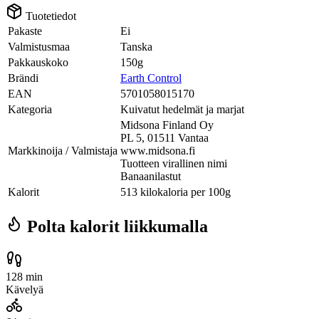
Tuotetiedot
Pakaste
Ei
Valmistusmaa
Tanska
Pakkauskoko
150g
Brändi
Earth Control
EAN
5701058015170
Kategoria
Kuivatut hedelmät ja marjat
Midsona Finland Oy
PL 5, 01511 Vantaa
Markkinoija / Valmistaja
www.midsona.fi
Tuotteen virallinen nimi
Banaanilastut
Kalorit
513 kilokaloria per 100g
Polta kalorit liikkumalla
128 min
Kävelyä