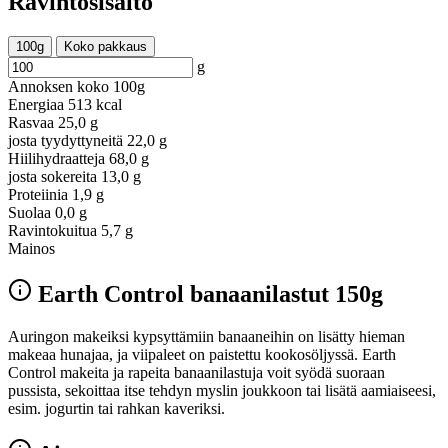
Ravintosisältö
100g
Koko pakkaus
g
Annoksen koko
100g
Energiaa
513 kcal
Rasvaa
25,0 g
josta tyydyttyneitä
22,0 g
Hiilihydraatteja
68,0 g
josta sokereita
13,0 g
Proteiinia
1,9 g
Suolaa
0,0 g
Ravintokuitua
5,7 g
Mainos
Earth Control banaanilastut 150g
Auringon makeiksi kypsyttämiin banaaneihin on lisätty hieman
makeaa hunajaa, ja viipaleet on paistettu kookosöljyssä. Earth
Control makeita ja rapeita banaanilastuja voit syödä suoraan
pussista, sekoittaa itse tehdyn myslin joukkoon tai lisätä aamiaiseesi,
esim. jogurtin tai rahkan kaveriksi.