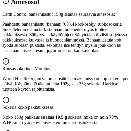
Ainesosat
Earth Control banaanilastut 150g sisältää seuraavia ainesosia:
Paahdettu banaanilastu (banaani [68%] kookosöljy, ruokosokeri).
Suosittelemme aina tarkistamaan tuotetiedot myös tuotteen
pakkauksesta. Säilytys- ja käyttöohjeet Säilytetään tiiviisti suljetussa
pakkauksessa kuivassa ja huoneenlämmössä. Banaanilastuja voit
syödä suoraan pussista, sekoittaa itse tehdyn myslin joukkoon tai
lisätä aamiaiseesi, esim. jogurtin tai rahkan kaveriksi.
Runsassokerinen
Varoitus
World Health Organization suosittelee maksimissaan 25g sokeria per
päivä. Käyttämällä tätä tuotetta
192g
saat 25g sokeria. Harkitse
tuotteen käytön rajoittamista.
Sokeria koko pakkauksessa
Koko 150g pakkaus sisältää
19,5 g
sokeria, mikä on noin
78%
WHO:n 25 g:n päivittäisestä enimmäissuosituksesta.