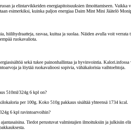
uoan ja elintarvikkeiden energiapitoisuuksien ilmoittamiseen. Vaikka vi
moitetaan esimerkiksi, kuinka paljon energiaa Daim Mint Mini Jäätelö Mon
nia, hiilihydraatteja, rasvaa, kuitua ja suolaa. Näiden avulla voit verr
isempää ruokavaliota.
sisältöä sekä tukee painonhallintaa ja hyvinvointia. Kalori.infossa voit
arvoja ja löytää ruokavalioosi sopivia, vähäkalorisia vaihtoehtoja.
aus 510ml/324g 6 kpl on?
ilokaloria per 100g. Koko 510g pakkaus sisältää yhteensä 1734 kcal.
24g 6 kpl ravintoarvoihin?
tasaisina. Tiedot perustuvat valmistajien ilmoituksiin ja julkisiin elin
 pakkauksesta.