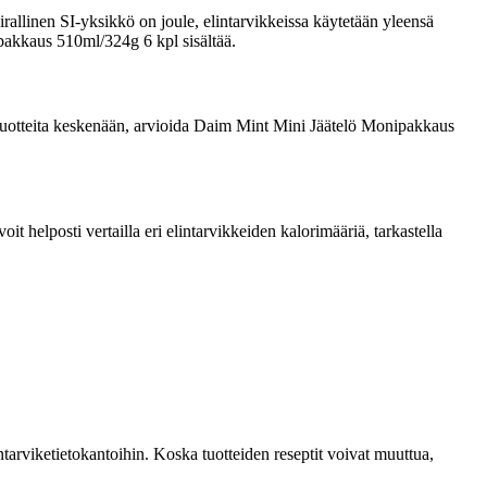
rallinen SI-yksikkö on joule, elintarvikkeissa käytetään yleensä
ipakkaus 510ml/324g 6 kpl sisältää.
ata tuotteita keskenään, arvioida Daim Mint Mini Jäätelö Monipakkaus
 helposti vertailla eri elintarvikkeiden kalorimääriä, tarkastella
tarviketietokantoihin. Koska tuotteiden reseptit voivat muuttua,