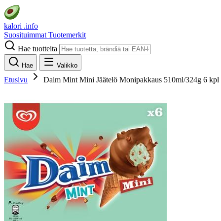
kalori
.info
Suosituimmat
Tuotemerkit
Hae tuotteita
Hae
Valikko
Etusivu
Daim Mint Mini Jäätelö Monipakkaus 510ml/324g 6 kpl