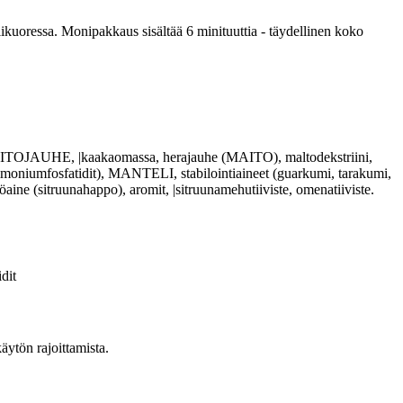
ikuoressa. Monipakkaus sisältää 6 minituuttia - täydellinen koko
AITOJAUHE, |kaakaomassa, herajauhe (MAITO), maltodekstriini,
oniumfosfatidit), MANTELI, stabilointiaineet (guarkumi, tarakumi,
ne (sitruunahappo), aromit, |sitruunamehutiiviste, omenatiiviste.
dit
äytön rajoittamista.