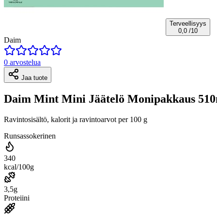
Terveellisyys
0,0
/10
Daim
0 arvostelua
Jaa tuote
Daim Mint Mini Jäätelö Monipakkaus 510
Ravintosisältö, kalorit ja ravintoarvot per 100 g
Runsassokerinen
340
kcal/100g
3,5g
Proteiini