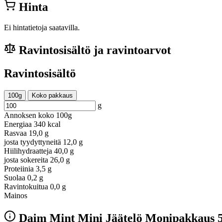
Hinta
Ei hintatietoja saatavilla.
Ravintosisältö ja ravintoarvot
Ravintosisältö
100g
Koko pakkaus
g
Annoksen koko
100g
Energiaa
340 kcal
Rasvaa
19,0 g
josta tyydyttyneitä
12,0 g
Hiilihydraatteja
40,0 g
josta sokereita
26,0 g
Proteiinia
3,5 g
Suolaa
0,2 g
Ravintokuitua
0,0 g
Mainos
Daim Mint Mini Jäätelö Monipakkaus 5