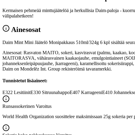
Kermaisen pehmeää minttujäätelöä ja herkullisia Daim-paloja - kuorrut
välipalahetkeen!
Ainesosat
Daim Mint Mini Jäätelö Monipakkaus 510ml/324g 6 kpl sisältää seura
Ainesosat: Rasvaton MAITO, sokeri, kasvirasvat (palmu, kaakao, 
MAITORASVA, vähärasvainen kaakaojauhe, emulgointiaineet (SOIJALE
johanneksenleipäpuujauhe, |karrageeni), karamellisoitu sokerisiirap
Daim on Mondelēz Int. Group rekisteröimä tavaramerkki.
Tunnistetut lisäaineet:
E322
Lesitiinit
E330
Sitruunahappo
E407
Karrageeni
E410
Johannekse
Runsassokerinen
Varoitus
World Health Organization suosittelee maksimissaan 25g sokeria per p