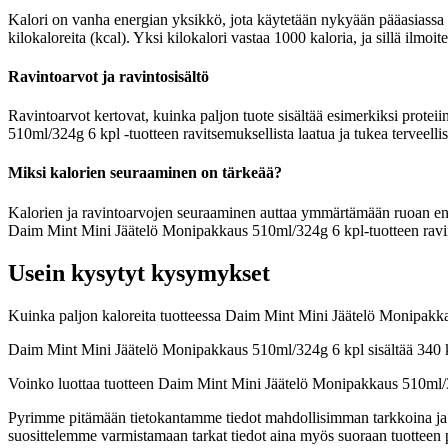
Kalori on vanha energian yksikkö, jota käytetään nykyään pääasiassa r
kilokaloreita (kcal). Yksi kilokalori vastaa 1000 kaloria, ja sillä il
Ravintoarvot ja ravintosisältö
Ravintoarvot kertovat, kuinka paljon tuote sisältää esimerkiksi proteii
510ml/324g 6 kpl -tuotteen ravitsemuksellista laatua ja tukea terveell
Miksi kalorien seuraaminen on tärkeää?
Kalorien ja ravintoarvojen seuraaminen auttaa ymmärtämään ruoan energia
Daim Mint Mini Jäätelö Monipakkaus 510ml/324g 6 kpl-tuotteen ravinto
Usein kysytyt kysymykset
Kuinka paljon kaloreita tuotteessa Daim Mint Mini Jäätelö Monipakk
Daim Mint Mini Jäätelö Monipakkaus 510ml/324g 6 kpl sisältää 340 k
Voinko luottaa tuotteen Daim Mint Mini Jäätelö Monipakkaus 510ml/3
Pyrimme pitämään tietokantamme tiedot mahdollisimman tarkkoina ja ajan
suosittelemme varmistamaan tarkat tiedot aina myös suoraan tuotteen