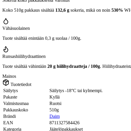
Sokeria koko pakkauksessa
Varoitus
Koko 510g pakkaus sisältää
132,6 g
sokeria, mikä on noin
530%
WHO:
Vähäsuolainen
Tuote sisältää enintään 0,3 g suolaa / 100g.
Runsashiilihydraattinen
Tuote sisältää vähintään
20 g hiilihydraatteja / 100g
. Hiilihydraateis
Mainos
Tuotetiedot
Säilytys
Säilytys -18°C tai kylmempi.
Pakaste
Kyllä
Valmistusmaa
Ruotsi
Pakkauskoko
510g
Brändi
Daim
EAN
8711327584426
Kategoria
Jäätelöpakkaukset