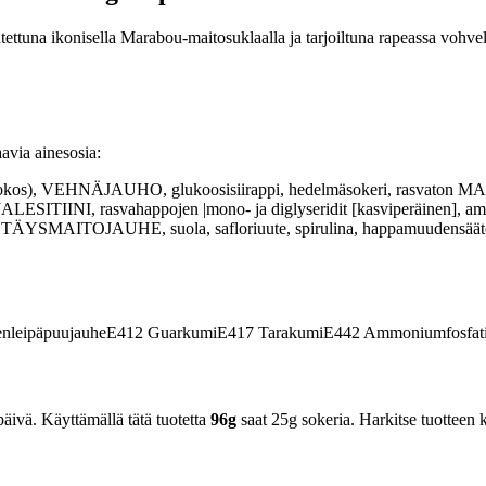
ettuna ikonisella Marabou-maitosuklaalla ja tarjoiltuna rapeassa vohvel
avia ainesosia:
kookos), VEHNÄJAUHO, glukoosisiirappi, hedelmäsokeri, rasvaton M
SITIINI, rasvahappojen |mono- ja diglyseridit [kasviperäinen], amm
pi, TÄYSMAITOJAUHE, suola, safloriuute, spirulina, happamuudensäätöai
nleipäpuujauhe
E412
Guarkumi
E417
Tarakumi
E442
Ammoniumfosfati
äivä. Käyttämällä tätä tuotetta
96g
saat 25g sokeria. Harkitse tuotteen k