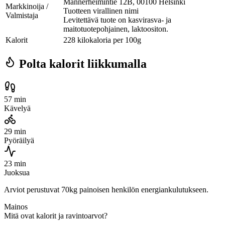
Mannerheimintie 12B, 00100 Helsinki
Markkinoija /
Tuotteen virallinen nimi
Valmistaja
Levitettävä tuote on kasvirasva- ja
maitotuotepohjainen, laktoositon.
Kalorit
228 kilokaloria per 100g
Polta kalorit liikkumalla
57 min
Kävelyä
29 min
Pyöräilyä
23 min
Juoksua
Arviot perustuvat 70kg painoisen henkilön energiankulutukseen.
Mainos
Mitä ovat kalorit ja ravintoarvot?