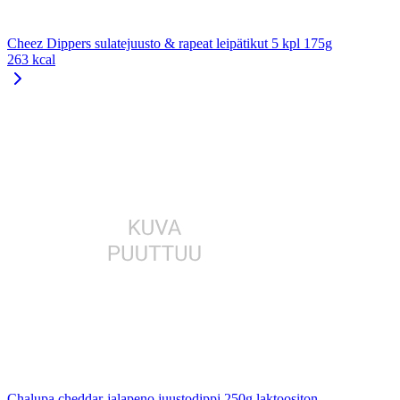
Cheez Dippers sulatejuusto & rapeat leipätikut 5 kpl 175g
263 kcal
Chalupa cheddar-jalapeno juustodippi 250g laktoositon