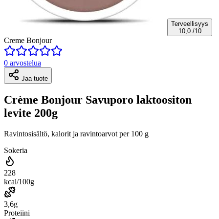
Terveellisyys
10,0
/10
Creme Bonjour
0 arvostelua
Jaa tuote
Crème Bonjour Savuporo laktoositon
levite 200g
Ravintosisältö, kalorit ja ravintoarvot per 100 g
Sokeria
228
kcal/100g
3,6g
Proteiini