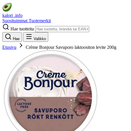
kalori
.info
Suosituimmat
Tuotemerkit
Hae tuotteita
Hae
Valikko
Etusivu
Crème Bonjour Savuporo laktoositon levite 200g