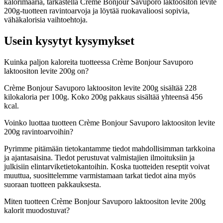
kalorimääriä, tarkastella Crème Bonjour Savuporo laktoositon levite
200g-tuotteen ravintoarvoja ja löytää ruokavalioosi sopivia,
vähäkalorisia vaihtoehtoja.
Usein kysytyt kysymykset
Kuinka paljon kaloreita tuotteessa Crème Bonjour Savuporo
laktoositon levite 200g on?
Crème Bonjour Savuporo laktoositon levite 200g sisältää 228
kilokaloria per 100g. Koko 200g pakkaus sisältää yhteensä 456
kcal.
Voinko luottaa tuotteen Crème Bonjour Savuporo laktoositon levite
200g ravintoarvoihin?
Pyrimme pitämään tietokantamme tiedot mahdollisimman tarkkoina
ja ajantasaisina. Tiedot perustuvat valmistajien ilmoituksiin ja
julkisiin elintarviketietokantoihin. Koska tuotteiden reseptit voivat
muuttua, suosittelemme varmistamaan tarkat tiedot aina myös
suoraan tuotteen pakkauksesta.
Miten tuotteen Crème Bonjour Savuporo laktoositon levite 200g
kalorit muodostuvat?