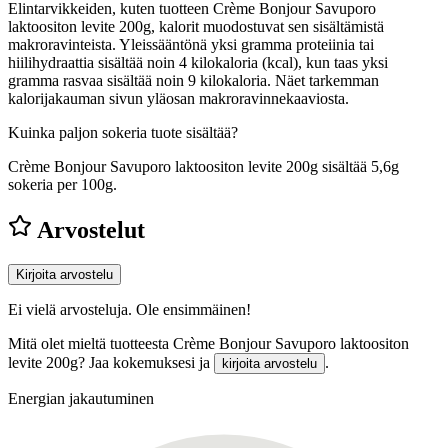
Elintarvikkeiden, kuten tuotteen Crème Bonjour Savuporo
laktoositon levite 200g, kalorit muodostuvat sen sisältämistä
makroravinteista. Yleissääntönä yksi gramma proteiinia tai
hiilihydraattia sisältää noin 4 kilokaloria (kcal), kun taas yksi
gramma rasvaa sisältää noin 9 kilokaloria. Näet tarkemman
kalorijakauman sivun yläosan makroravinnekaaviosta.
Kuinka paljon sokeria tuote sisältää?
Crème Bonjour Savuporo laktoositon levite 200g sisältää 5,6g
sokeria per 100g.
Arvostelut
Kirjoita arvostelu
Ei vielä arvosteluja. Ole ensimmäinen!
Mitä olet mieltä tuotteesta Crème Bonjour Savuporo laktoositon
levite 200g? Jaa kokemuksesi ja
.
kirjoita arvostelu
Energian jakautuminen