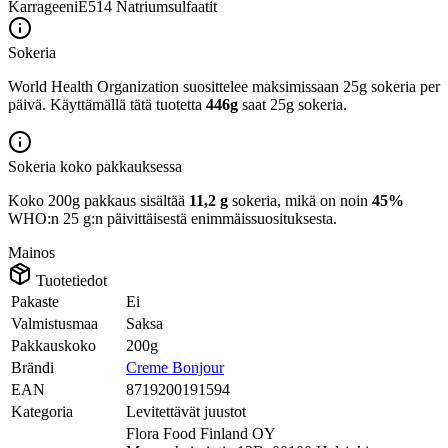
Karrageeni
E514
Natriumsulfaatit
Sokeria
World Health Organization suosittelee maksimissaan 25g sokeria per
päivä. Käyttämällä tätä tuotetta
446g
saat 25g sokeria.
Sokeria koko pakkauksessa
Koko 200g pakkaus sisältää
11,2 g
sokeria, mikä on noin
45%
WHO:n 25 g:n päivittäisestä enimmäissuosituksesta.
Mainos
Tuotetiedot
Pakaste
Ei
Valmistusmaa
Saksa
Pakkauskoko
200g
Brändi
Creme Bonjour
EAN
8719200191594
Kategoria
Levitettävät juustot
Flora Food Finland OY