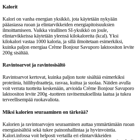
Kalorit
Kalori on vanha energian yksikkö, jota käytetään nykyään
pääasiassa ruoan ja elintarvikkeiden energiapitoisuuksien
ilmoittamiseen. Vaikka virallinen SI-yksikkö on joule,
elintarvikkeissa käytetään yleensä kilokaloreita (kcal). Yksi
kilokalori vastaa 1000 kaloria, ja sillä ilmoitetaan esimerkiksi,
kuinka paljon energiaa Crème Bonjour Savuporo laktoositon levite
200g sisältää.
Ravintoarvot ja ravintosisältö
Ravintoarvot kertovat, kuinka paljon tuote sisältää esimerkiksi
proteiinia, hiilihydraatteja, rasvaa, kuitua ja suolaa. Näiden avulla
voit verrata tuotteita keskenään, arvioida Crème Bonjour Savuporo
laktoositon levite 200g -tuotteen ravitsemuksellista laatua ja tukea
terveellisempää ruokavaliota.
Miksi kalorien seuraaminen on tärkeää?
Kalorien ja ravintoarvojen seuraaminen auttaa ymmärtämään ruoan
energiasisältöä sekä tukee painonhallintaa ja hyvinvointia.
Kalori.infossa voit helposti vertailla eri elintarvikkeiden