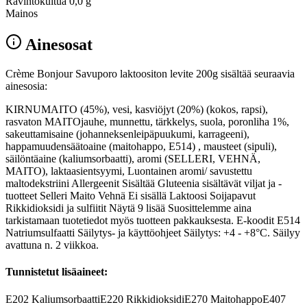
Ravintokuitua
0,0 g
Mainos
Ainesosat
Crème Bonjour Savuporo laktoositon levite 200g sisältää seuraavia
ainesosia:
KIRNUMAITO (45%), vesi, kasviöjyt (20%) (kokos, rapsi),
rasvaton MAITOjauhe, munnettu, tärkkelys, suola, poronliha 1%,
sakeuttamisaine (johanneksenleipäpuukumi, karrageeni),
happamuudensäätoaine (maitohappo, E514) , mausteet (sipuli),
säilöntäaine (kaliumsorbaatti), aromi (SELLERI, VEHNÄ,
MAITO), laktaasientsyymi, Luontainen aromi/ savustettu
maltodekstriini Allergeenit Sisältää Gluteenia sisältävät viljat ja -
tuotteet Selleri Maito Vehnä Ei sisällä Laktoosi Soijapavut
Rikkidioksidi ja sulfiitit Näytä 9 lisää Suosittelemme aina
tarkistamaan tuotetiedot myös tuotteen pakkauksesta. E-koodit E514
Natriumsulfaatti Säilytys- ja käyttöohjeet Säilytys: +4 - +8°C. Säilyy
avattuna n. 2 viikkoa.
Tunnistetut lisäaineet:
E202
Kaliumsorbaatti
E220
Rikkidioksidi
E270
Maitohappo
E407