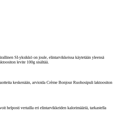
rallinen SI-yksikkö on joule, elintarvikkeissa käytetään yleensä
ktoositon levite 100g sisältää.
ta tuotteita keskenään, arvioida Crème Bonjour Ruohosipuli laktoositon
 helposti vertailla eri elintarvikkeiden kalorimääriä, tarkastella