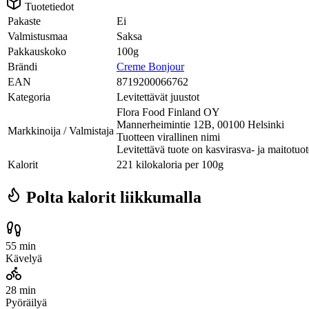
Tuotetiedot
Pakaste
Ei
Valmistusmaa
Saksa
Pakkauskoko
100g
Brändi
Creme Bonjour
EAN
8719200066762
Kategoria
Levitettävät juustot
Flora Food Finland OY
Mannerheimintie 12B, 00100 Helsinki
Markkinoija / Valmistaja
Tuotteen virallinen nimi
Levitettävä tuote on kasvirasva- ja maitotuo
Kalorit
221 kilokaloria per 100g
Polta kalorit liikkumalla
55 min
Kävelyä
28 min
Pyöräilyä