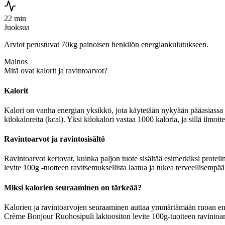
22 min
Juoksua
Arviot perustuvat 70kg painoisen henkilön energiankulutukseen.
Mainos
Mitä ovat kalorit ja ravintoarvot?
Kalorit
Kalori on vanha energian yksikkö, jota käytetään nykyään pääasiassa r
kilokaloreita (kcal). Yksi kilokalori vastaa 1000 kaloria, ja sillä ilm
Ravintoarvot ja ravintosisältö
Ravintoarvot kertovat, kuinka paljon tuote sisältää esimerkiksi proteii
levite 100g -tuotteen ravitsemuksellista laatua ja tukea terveellisempää
Miksi kalorien seuraaminen on tärkeää?
Kalorien ja ravintoarvojen seuraaminen auttaa ymmärtämään ruoan energia
Crème Bonjour Ruohosipuli laktoositon levite 100g-tuotteen ravintoarv