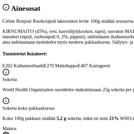
Ainesosat
Crème Bonjour Ruohosipuli laktoositon levite 100g sisältää seuraavia 
KIRNUMAITO (45%), vesi, kasviöljyt(kookos, rapsi), rasvaton MAIT
mausteet (sipuli, ruohosipuli 0, 2%, pippuri), säilöntäaine (kaliumsor
aina tarkistamaan tuotetiedot myös tuotteen pakkauksesta. Säilytys- ja
Tunnistetut lisäaineet:
E202
Kaliumsorbaatti
E270
Maitohappo
E407
Karrageeni
Sokeria
World Health Organization suosittelee maksimissaan 25g sokeria per p
Sokeria koko pakkauksessa
Koko 100g pakkaus sisältää
5,2 g
sokeria, mikä on noin
21%
WHO:n 2
Mainos