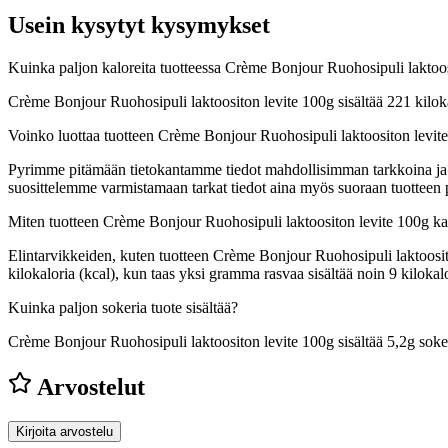
Usein kysytyt kysymykset
Kuinka paljon kaloreita tuotteessa Crème Bonjour Ruohosipuli laktoo
Crème Bonjour Ruohosipuli laktoositon levite 100g sisältää 221 kilok
Voinko luottaa tuotteen Crème Bonjour Ruohosipuli laktoositon levit
Pyrimme pitämään tietokantamme tiedot mahdollisimman tarkkoina ja ajan
suosittelemme varmistamaan tarkat tiedot aina myös suoraan tuotteen
Miten tuotteen Crème Bonjour Ruohosipuli laktoositon levite 100g ka
Elintarvikkeiden, kuten tuotteen Crème Bonjour Ruohosipuli laktoositon
kilokaloria (kcal), kun taas yksi gramma rasvaa sisältää noin 9 kilo
Kuinka paljon sokeria tuote sisältää?
Crème Bonjour Ruohosipuli laktoositon levite 100g sisältää 5,2g soke
Arvostelut
Kirjoita arvostelu