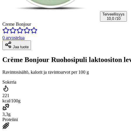
Terveellisyys
10,0
/10
Creme Bonjour
0 arvostelua
Jaa tuote
Crème Bonjour Ruohosipuli laktoositon lev
Ravintosisältö, kalorit ja ravintoarvot per 100 g
Sokeria
221
kcal/100g
3,3g
Proteiini