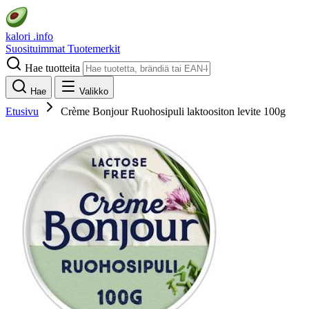
kalori
.info
Suosituimmat
Tuotemerkit
Hae tuotteita
Hae
Valikko
Etusivu
Crème Bonjour Ruohosipuli laktoositon levite 100g