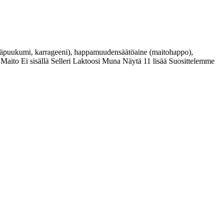
päpuukumi, karrageeni), happamuudensäätöaine (maitohappo),
ä Maito Ei sisällä Selleri Laktoosi Muna Näytä 11 lisää Suosittelemme