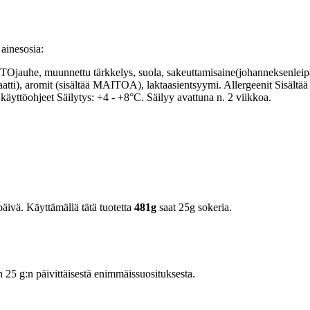
ainesosia:
Ojauhe, muunnettu tärkkelys, suola, sakeuttamisaine(johanneksenlei
baatti), aromit (sisältää MAITOA), laktaasientsyymi. Allergeenit Sisältä
 käyttöohjeet Säilytys: +4 - +8°C. Säilyy avattuna n. 2 viikkoa.
äivä. Käyttämällä tätä tuotetta
481g
saat 25g sokeria.
5 g:n päivittäisestä enimmäissuosituksesta.