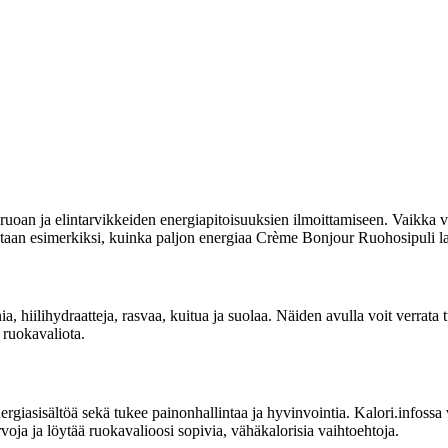
uoan ja elintarvikkeiden energiapitoisuuksien ilmoittamiseen. Vaikka vi
oitetaan esimerkiksi, kuinka paljon energiaa Crème Bonjour Ruohosipuli la
nia, hiilihydraatteja, rasvaa, kuitua ja suolaa. Näiden avulla voit verra
 ruokavaliota.
sisältöä sekä tukee painonhallintaa ja hyvinvointia. Kalori.infossa voit
oja ja löytää ruokavalioosi sopivia, vähäkalorisia vaihtoehtoja.