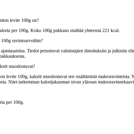
siton levite 100g on?
aloria per 100g. Koko 100g pakkaus sisältää yhteensä 221 kcal.
e 100g ravintoarvoihin?
tasaisina. Tiedot perustuvat valmistajien ilmoituksiin ja julkisiin elin
 pakkauksesta.
lorit muodostuvat?
 levite 100g, kalorit muodostuvat sen sisältämistä makroravinteista. Yle
kaloria. Näet tarkemman kalorijakauman sivun yläosan makroravinnekaavi
ria per 100g.