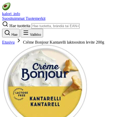
kalori
.info
Suosituimmat
Tuotemerkit
Hae tuotteita
Hae
Valikko
Etusivu
Crème Bonjour Kantarelli laktoositon levite 200g