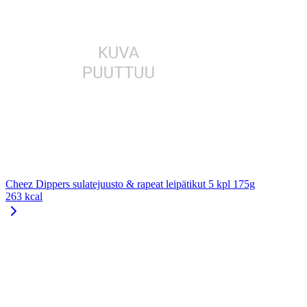
Cheez Dippers sulatejuusto & rapeat leipätikut 5 kpl 175g
263 kcal