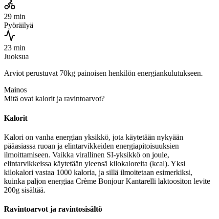
29 min
Pyöräilyä
23 min
Juoksua
Arviot perustuvat 70kg painoisen henkilön energiankulutukseen.
Mainos
Mitä ovat kalorit ja ravintoarvot?
Kalorit
Kalori on vanha energian yksikkö, jota käytetään nykyään
pääasiassa ruoan ja elintarvikkeiden energiapitoisuuksien
ilmoittamiseen. Vaikka virallinen SI-yksikkö on joule,
elintarvikkeissa käytetään yleensä kilokaloreita (kcal). Yksi
kilokalori vastaa 1000 kaloria, ja sillä ilmoitetaan esimerkiksi,
kuinka paljon energiaa Crème Bonjour Kantarelli laktoositon levite
200g sisältää.
Ravintoarvot ja ravintosisältö