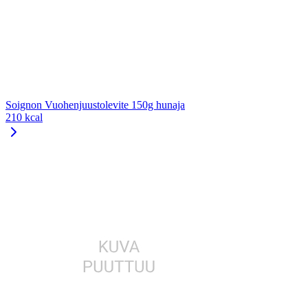
Soignon Vuohenjuustolevite 150g hunaja
210 kcal