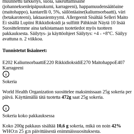
muunnettu tärkkelys, suola, sakeuttamisaine
(johanneksenleipäpuukumi, karrageeni), happamuudensäätöaine
(maitohappo), kantarelli 0, 5%, säilöntäaine(kaliumsorbaatti), väri
(betakaroteeni), laktaasientsyymi. Allergeenit Sisältää Selleri Maito
Ei sisällä Lupiini Rikkidioksidi ja sulfiitit Pähkinät Näytä 10 lisää
Suosittelemme aina tarkistamaan tuotetiedot myös tuotteen
pakkauksesta. Säilytys- ja käyttöohjeet Säilytys: +4 - +8°C. Säilyy
avattuna n. 2 viikkoa.
Tunnistetut lisäaineet:
E202
Kaliumsorbaatti
E220
Rikkidioksidi
E270
Maitohappo
E407
Karrageeni
Sokeria
World Health Organization suosittelee maksimissaan 25g sokeria per
päivä. Käyttämällä tätä tuotetta
472g
saat 25g sokeria.
Sokeria koko pakkauksessa
Koko 200g pakkaus sisältää
10,6 g
sokeria, mikä on noin
42%
WHO:n 25 g:n päivittäisestä enimmäissuosituksesta.