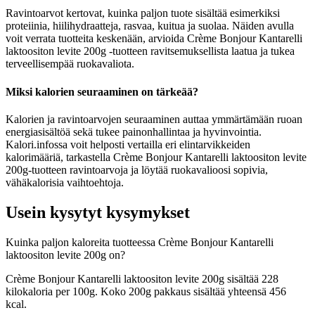
Ravintoarvot kertovat, kuinka paljon tuote sisältää esimerkiksi
proteiinia, hiilihydraatteja, rasvaa, kuitua ja suolaa. Näiden avulla
voit verrata tuotteita keskenään, arvioida Crème Bonjour Kantarelli
laktoositon levite 200g -tuotteen ravitsemuksellista laatua ja tukea
terveellisempää ruokavaliota.
Miksi kalorien seuraaminen on tärkeää?
Kalorien ja ravintoarvojen seuraaminen auttaa ymmärtämään ruoan
energiasisältöä sekä tukee painonhallintaa ja hyvinvointia.
Kalori.infossa voit helposti vertailla eri elintarvikkeiden
kalorimääriä, tarkastella Crème Bonjour Kantarelli laktoositon levite
200g-tuotteen ravintoarvoja ja löytää ruokavalioosi sopivia,
vähäkalorisia vaihtoehtoja.
Usein kysytyt kysymykset
Kuinka paljon kaloreita tuotteessa Crème Bonjour Kantarelli
laktoositon levite 200g on?
Crème Bonjour Kantarelli laktoositon levite 200g sisältää 228
kilokaloria per 100g. Koko 200g pakkaus sisältää yhteensä 456
kcal.