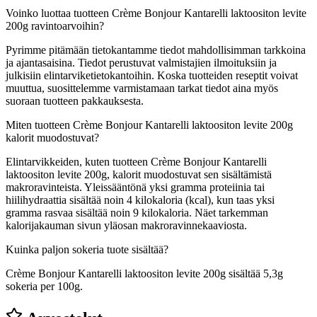
Voinko luottaa tuotteen Crème Bonjour Kantarelli laktoositon levite
200g ravintoarvoihin?
Pyrimme pitämään tietokantamme tiedot mahdollisimman tarkkoina
ja ajantasaisina. Tiedot perustuvat valmistajien ilmoituksiin ja
julkisiin elintarviketietokantoihin. Koska tuotteiden reseptit voivat
muuttua, suosittelemme varmistamaan tarkat tiedot aina myös
suoraan tuotteen pakkauksesta.
Miten tuotteen Crème Bonjour Kantarelli laktoositon levite 200g
kalorit muodostuvat?
Elintarvikkeiden, kuten tuotteen Crème Bonjour Kantarelli
laktoositon levite 200g, kalorit muodostuvat sen sisältämistä
makroravinteista. Yleissääntönä yksi gramma proteiinia tai
hiilihydraattia sisältää noin 4 kilokaloria (kcal), kun taas yksi
gramma rasvaa sisältää noin 9 kilokaloria. Näet tarkemman
kalorijakauman sivun yläosan makroravinnekaaviosta.
Kuinka paljon sokeria tuote sisältää?
Crème Bonjour Kantarelli laktoositon levite 200g sisältää 5,3g
sokeria per 100g.