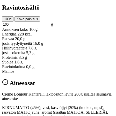
Ravintosisältö
100g
Koko pakkaus
g
Annoksen koko
100g
Energiaa
228 kcal
Rasvaa
20,0 g
josta tyydyttyneitä
16,0 g
Hiilihydraatteja
7,8 g
josta sokereita
5,3 g
Proteiinia
3,5 g
Suolaa
1,6 g
Ravintokuitua
0,0 g
Mainos
Ainesosat
Crème Bonjour Kantarelli laktoositon levite 200g sisältää seuraavia
ainesosia:
KIRNUMAITO (45%), vesi, kasviöljyt (20%) (kookos, rapsi),
rasvaton MAITOjauhe, aromit (sisältää MAITOA, SELLERIÄ),