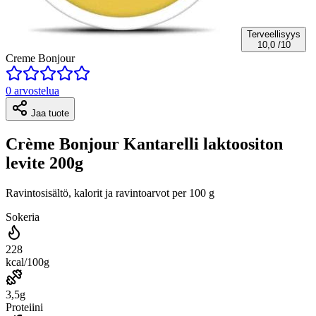
Terveellisyys
10,0
/10
Creme Bonjour
0 arvostelua
Jaa tuote
Crème Bonjour Kantarelli laktoositon
levite 200g
Ravintosisältö, kalorit ja ravintoarvot per 100 g
Sokeria
228
kcal/100g
3,5g
Proteiini