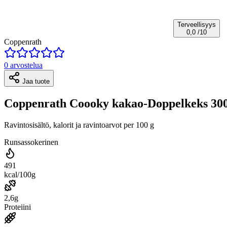
Terveellisyys
0,0
/10
Coppenrath
0 arvostelua
Jaa tuote
Coppenrath Coooky kakao-Doppelkeks 30
Ravintosisältö, kalorit ja ravintoarvot per 100 g
Runsassokerinen
491
kcal/100g
2,6g
Proteiini