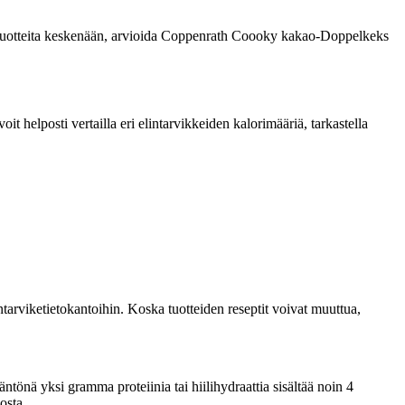
rata tuotteita keskenään, arvioida Coppenrath Coooky kakao-Doppelkeks
 helposti vertailla eri elintarvikkeiden kalorimääriä, tarkastella
tarviketietokantoihin. Koska tuotteiden reseptit voivat muuttua,
önä yksi gramma proteiinia tai hiilihydraattia sisältää noin 4
osta.