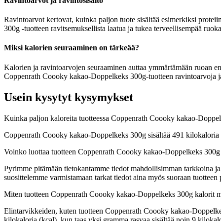
Ravintoarvot ja ravintosisältö
Ravintoarvot kertovat, kuinka paljon tuote sisältää esimerkiksi protei
300g -tuotteen ravitsemuksellista laatua ja tukea terveellisempää ruoka
Miksi kalorien seuraaminen on tärkeää?
Kalorien ja ravintoarvojen seuraaminen auttaa ymmärtämään ruoan energia
Coppenrath Coooky kakao-Doppelkeks 300g-tuotteen ravintoarvoja ja l
Usein kysytyt kysymykset
Kuinka paljon kaloreita tuotteessa Coppenrath Coooky kakao-Doppe
Coppenrath Coooky kakao-Doppelkeks 300g sisältää 491 kilokaloria 
Voinko luottaa tuotteen Coppenrath Coooky kakao-Doppelkeks 300g 
Pyrimme pitämään tietokantamme tiedot mahdollisimman tarkkoina ja ajan
suosittelemme varmistamaan tarkat tiedot aina myös suoraan tuotteen
Miten tuotteen Coppenrath Coooky kakao-Doppelkeks 300g kalorit 
Elintarvikkeiden, kuten tuotteen Coppenrath Coooky kakao-Doppelkeks 3
kilokaloria (kcal), kun taas yksi gramma rasvaa sisältää noin 9 kilo