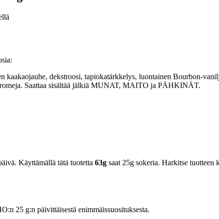
ellä
sia:
en kaakaojauhe, dekstroosi, tapiokatärkkelys, luontainen Bourbon-vanil
nen aromeja. Saattaa sisältää jälkiä MUNAT, MAITO ja PÄHKINÄT.
äivä. Käyttämällä tätä tuotetta
63g
saat 25g sokeria. Harkitse tuotteen k
n 25 g:n päivittäisestä enimmäissuosituksesta.