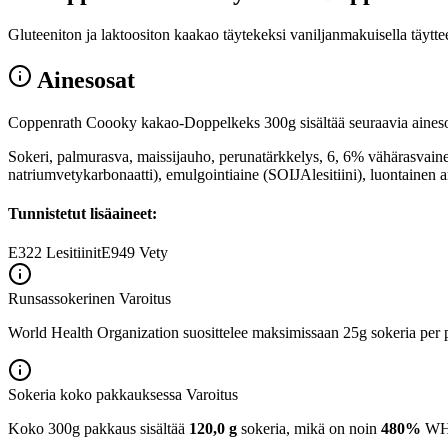
Gluteeniton ja laktoositon kaakao täytekeksi vaniljanmakuisella täytte
Ainesosat
Coppenrath Coooky kakao-Doppelkeks 300g sisältää seuraavia aineso
Sokeri, palmurasva, maissijauho, perunatärkkelys, 6, 6% vähärasvain
natriumvetykarbonaatti), emulgointiaine (SOIJAlesitiini), luontai
Tunnistetut lisäaineet:
E322
Lesitiinit
E949
Vety
Runsassokerinen
Varoitus
World Health Organization suosittelee maksimissaan 25g sokeria per p
Sokeria koko pakkauksessa
Varoitus
Koko 300g pakkaus sisältää
120,0 g
sokeria, mikä on noin
480%
WHO: