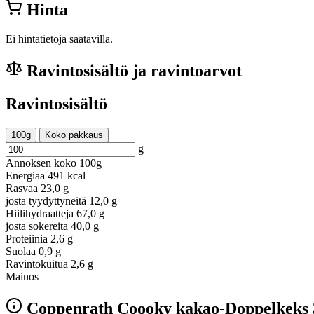
Hinta
Ei hintatietoja saatavilla.
Ravintosisältö ja ravintoarvot
Ravintosisältö
100g
Koko pakkaus
g
Annoksen koko
100g
Energiaa
491 kcal
Rasvaa
23,0 g
josta tyydyttyneitä
12,0 g
Hiilihydraatteja
67,0 g
josta sokereita
40,0 g
Proteiinia
2,6 g
Suolaa
0,9 g
Ravintokuitua
2,6 g
Mainos
Coppenrath Coooky kakao-Doppelkeks 