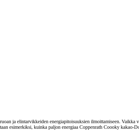
uoan ja elintarvikkeiden energiapitoisuuksien ilmoittamiseen. Vaikka vi
moitetaan esimerkiksi, kuinka paljon energiaa Coppenrath Coooky kakao-D