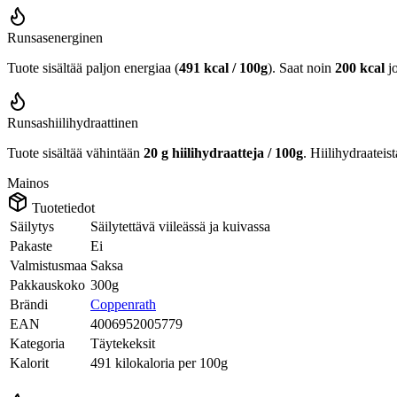
Runsasenerginen
Tuote sisältää paljon energiaa (
491 kcal / 100g
). Saat noin
200 kcal
j
Runsashiilihydraattinen
Tuote sisältää vähintään
20 g hiilihydraatteja / 100g
. Hiilihydraateis
Mainos
Tuotetiedot
Säilytys
Säilytettävä viileässä ja kuivassa
Pakaste
Ei
Valmistusmaa
Saksa
Pakkauskoko
300g
Brändi
Coppenrath
EAN
4006952005779
Kategoria
Täytekeksit
Kalorit
491 kilokaloria per 100g