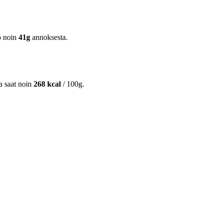
o noin
41g
annoksesta.
ta saat noin
268 kcal
/ 100g.