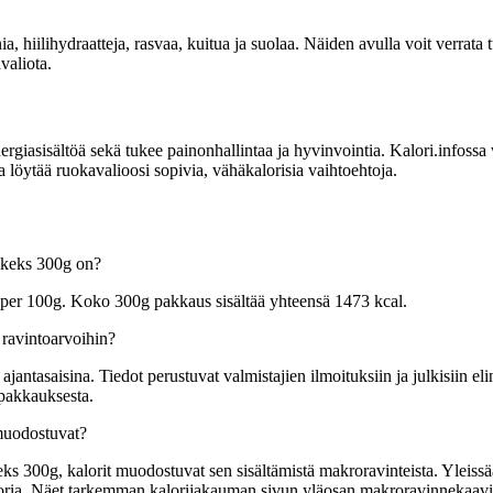
inia, hiilihydraatteja, rasvaa, kuitua ja suolaa. Näiden avulla voit ver
valiota.
sisältöä sekä tukee painonhallintaa ja hyvinvointia. Kalori.infossa voit
öytää ruokavalioosi sopivia, vähäkalorisia vaihtoehtoja.
lkeks 300g on?
per 100g. Koko 300g pakkaus sisältää yhteensä 1473 kcal.
ravintoarvoihin?
tasaisina. Tiedot perustuvat valmistajien ilmoituksiin ja julkisiin elin
 pakkauksesta.
muodostuvat?
00g, kalorit muodostuvat sen sisältämistä makroravinteista. Yleissäänt
kaloria. Näet tarkemman kalorijakauman sivun yläosan makroravinnekaavi