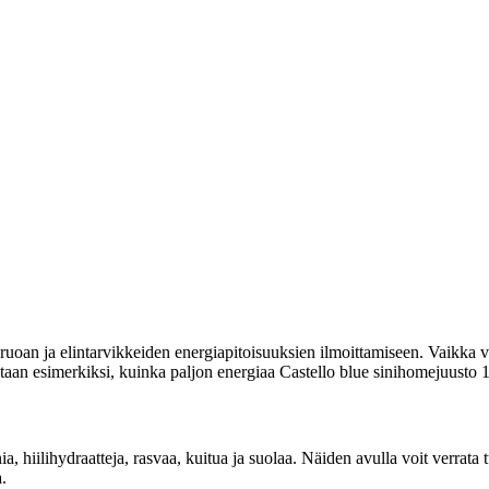
uoan ja elintarvikkeiden energiapitoisuuksien ilmoittamiseen. Vaikka vi
itetaan esimerkiksi, kuinka paljon energiaa Castello blue sinihomejuusto 1
ia, hiilihydraatteja, rasvaa, kuitua ja suolaa. Näiden avulla voit verrat
.