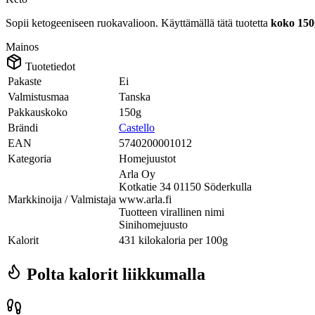
Sopii ketogeeniseen ruokavalioon.
Käyttämällä tätä tuotetta
koko 15
Mainos
Tuotetiedot
Pakaste
Ei
Valmistusmaa
Tanska
Pakkauskoko
150g
Brändi
Castello
EAN
5740200001012
Kategoria
Homejuustot
Arla Oy
Kotkatie 34 01150 Söderkulla
Markkinoija / Valmistaja
www.arla.fi
Tuotteen virallinen nimi
Sinihomejuusto
Kalorit
431 kilokaloria per 100g
Polta kalorit liikkumalla