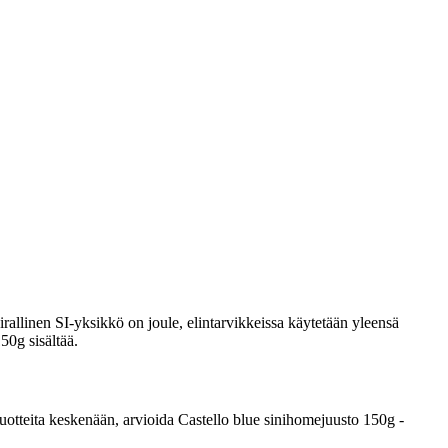
rallinen SI-yksikkö on joule, elintarvikkeissa käytetään yleensä
50g sisältää.
a tuotteita keskenään, arvioida Castello blue sinihomejuusto 150g -