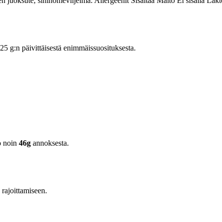
uoksute, sinihomeviljelmä. Allergeenit Sisältää Maito Ei sisällä Lakt
 g:n päivittäisestä enimmäissuosituksesta.
o noin
46g
annoksesta.
n rajoittamiseen.