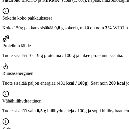
Pastöroitu MAITO ja KERMA, suola (1, 6%), hapate, mikrobiologinen j
Sokeria koko pakkauksessa
Koko 150g pakkaus sisältää
0,8 g
sokeria, mikä on noin
3%
WHO:n 25
Proteiinin lähde
Tuote sisältää 10–19 g proteiinia / 100 g ja tukee proteiinin saantia.
Runsasenerginen
Tuote sisältää paljon energiaa (
431 kcal / 100g
). Saat noin
200 kcal
j
Vähähiilihydraattinen
Tuote sisältää vain
0,5 g
hiilihydraatteja / 100g ja sopii hiilihydraattie
Keto