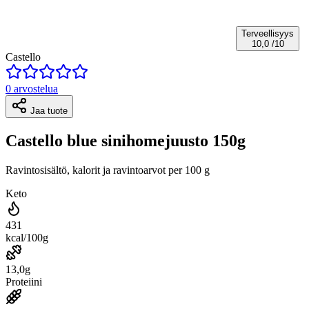
Terveellisyys
10,0
/10
Castello
0 arvostelua
Jaa tuote
Castello blue sinihomejuusto 150g
Ravintosisältö, kalorit ja ravintoarvot per 100 g
Keto
431
kcal/100g
13,0g
Proteiini