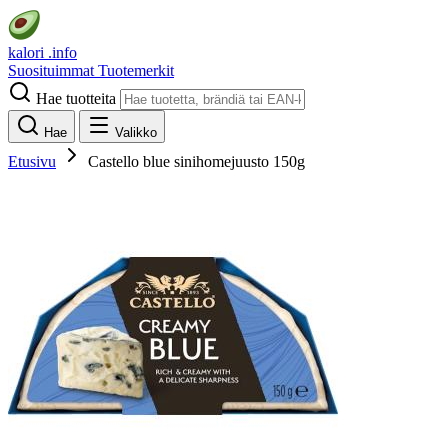
kalori
.info
Suosituimmat
Tuotemerkit
Hae tuotteita
Hae
Valikko
Etusivu
Castello blue sinihomejuusto 150g