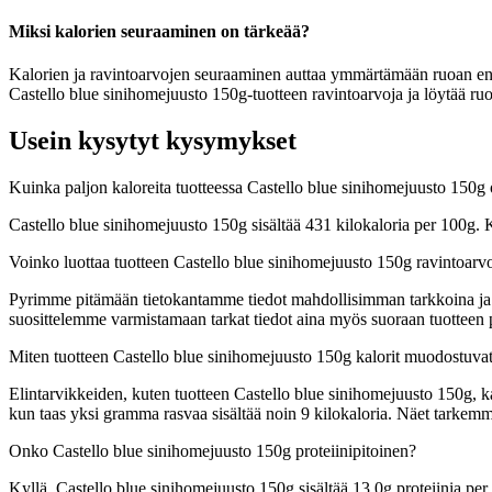
Miksi kalorien seuraaminen on tärkeää?
Kalorien ja ravintoarvojen seuraaminen auttaa ymmärtämään ruoan energia
Castello blue sinihomejuusto 150g-tuotteen ravintoarvoja ja löytää ruo
Usein kysytyt kysymykset
Kuinka paljon kaloreita tuotteessa Castello blue sinihomejuusto 150g
Castello blue sinihomejuusto 150g sisältää 431 kilokaloria per 100g.
Voinko luottaa tuotteen Castello blue sinihomejuusto 150g ravintoarv
Pyrimme pitämään tietokantamme tiedot mahdollisimman tarkkoina ja ajan
suosittelemme varmistamaan tarkat tiedot aina myös suoraan tuotteen
Miten tuotteen Castello blue sinihomejuusto 150g kalorit muodostuva
Elintarvikkeiden, kuten tuotteen Castello blue sinihomejuusto 150g, kal
kun taas yksi gramma rasvaa sisältää noin 9 kilokaloria. Näet tarke
Onko Castello blue sinihomejuusto 150g proteiinipitoinen?
Kyllä, Castello blue sinihomejuusto 150g sisältää 13,0g proteiinia per 