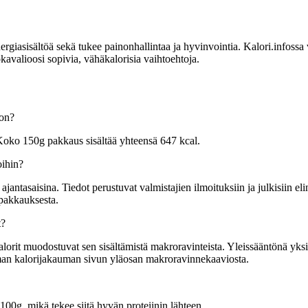
sisältöä sekä tukee painonhallintaa ja hyvinvointia. Kalori.infossa voit
kavalioosi sopivia, vähäkalorisia vaihtoehtoja.
 on?
 Koko 150g pakkaus sisältää yhteensä 647 kcal.
oihin?
tasaisina. Tiedot perustuvat valmistajien ilmoituksiin ja julkisiin elin
 pakkauksesta.
t?
orit muodostuvat sen sisältämistä makroravinteista. Yleissääntönä yksi gr
mman kalorijakauman sivun yläosan makroravinnekaaviosta.
100g, mikä tekee siitä hyvän proteiinin lähteen.