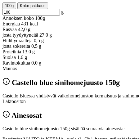
100g
Koko pakkaus
g
Annoksen koko
100g
Energiaa
431 kcal
Rasvaa
42,0 g
josta tyydyttyneitä
27,0 g
Hiilihydraatteja
0,5 g
josta sokereita
0,5 g
Proteiinia
13,0 g
Suolaa
1,6 g
Ravintokuitua
0,0 g
Mainos
Castello blue sinihomejuusto 150g
Castello Bluessa yhdistyvät valkohomejuuston kermaisuus ja sinihome
Laktoositon
Ainesosat
Castello blue sinihomejuusto 150g sisältää seuraavia ainesosia: