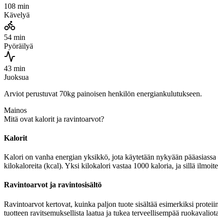
108 min
Kävelyä
54 min
Pyöräilyä
43 min
Juoksua
Arviot perustuvat 70kg painoisen henkilön energiankulutukseen.
Mainos
Mitä ovat kalorit ja ravintoarvot?
Kalorit
Kalori on vanha energian yksikkö, jota käytetään nykyään pääasiassa r
kilokaloreita (kcal). Yksi kilokalori vastaa 1000 kaloria, ja sillä ilmo
Ravintoarvot ja ravintosisältö
Ravintoarvot kertovat, kuinka paljon tuote sisältää esimerkiksi proteiin
tuotteen ravitsemuksellista laatua ja tukea terveellisempää ruokavaliota