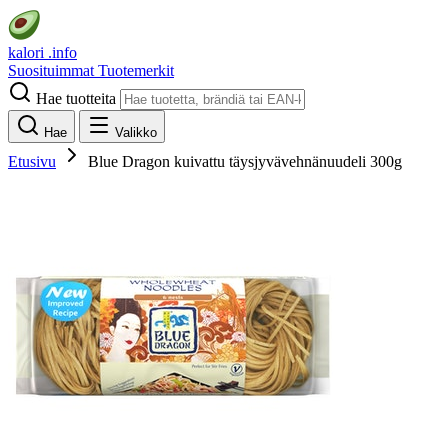
kalori
.info
Suosituimmat
Tuotemerkit
Hae tuotteita
Hae
Valikko
Etusivu
Blue Dragon kuivattu täysjyvävehnänuudeli 300g