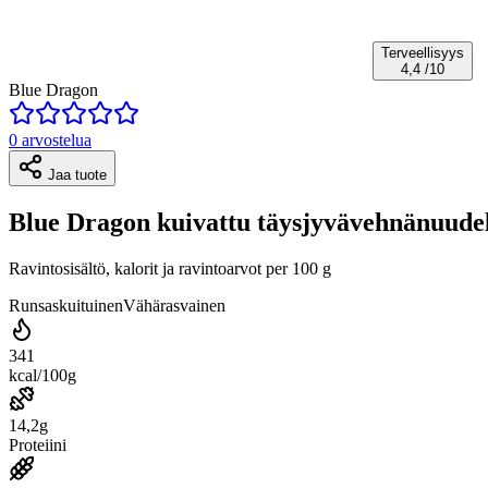
Terveellisyys
4,4
/10
Blue Dragon
0 arvostelua
Jaa tuote
Blue Dragon kuivattu täysjyvävehnänuudel
Ravintosisältö, kalorit ja ravintoarvot per 100 g
Runsaskuituinen
Vähärasvainen
341
kcal/100g
14,2g
Proteiini