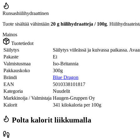
Runsashiilihydraattinen
Tuote sisältää vähintään
20 g hiilihydraatteja / 100g
. Hiilihydraateis
Mainos
Tuotetiedot
Säilytys
Säilytys viileässä ja kuivassa paikassa. Avaam
Pakaste
Ei
Valmistusmaa
Iso-Britannia
Pakkauskoko
300g
Brändi
Blue Dragon
EAN
5010338101817
Kategoria
Nuudelit
Markkinoija / Valmistaja
Haugen-Gruppen Oy
Kalorit
341 kilokaloria per 100g
Polta kalorit liikkumalla