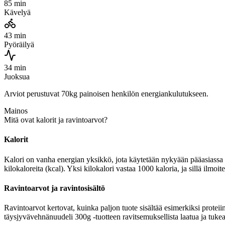
85 min
Kävelyä
43 min
Pyöräilyä
34 min
Juoksua
Arviot perustuvat 70kg painoisen henkilön energiankulutukseen.
Mainos
Mitä ovat kalorit ja ravintoarvot?
Kalorit
Kalori on vanha energian yksikkö, jota käytetään nykyään pääasiassa r
kilokaloreita (kcal). Yksi kilokalori vastaa 1000 kaloria, ja sillä ilm
Ravintoarvot ja ravintosisältö
Ravintoarvot kertovat, kuinka paljon tuote sisältää esimerkiksi proteiin
täysjyvävehnänuudeli 300g -tuotteen ravitsemuksellista laatua ja tukea