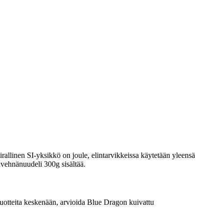
rallinen SI-yksikkö on joule, elintarvikkeissa käytetään yleensä
vävehnänuudeli 300g sisältää.
a tuotteita keskenään, arvioida Blue Dragon kuivattu