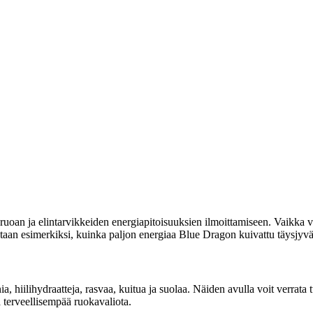
uoan ja elintarvikkeiden energiapitoisuuksien ilmoittamiseen. Vaikka vi
oitetaan esimerkiksi, kuinka paljon energiaa Blue Dragon kuivattu täysjy
ia, hiilihydraatteja, rasvaa, kuitua ja suolaa. Näiden avulla voit verrat
 terveellisempää ruokavaliota.