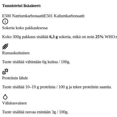
Tunnistetut lisäaineet:
E500
Natriumkarbonaatit
E501
Kaliumkarbonaatit
Sokeria koko pakkauksessa
Koko 300g pakkaus sisältää
6,3 g
sokeria, mikä on noin
25%
WHO:n 2
Runsaskuituinen
Tuote sisältää vähintään 6g kuitua / 100g.
Proteiinin lähde
Tuote sisältää 10–19 g proteiinia / 100 g ja tukee proteiinin saantia.
Vähärasvainen
Tuote sisältää rasvaa enintään 3g / 100g.