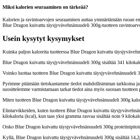
Miksi kalorien seuraaminen on tärkeää?
Kalorien ja ravintoarvojen seuraaminen auttaa ymmärtämään ruoan energia
Blue Dragon kuivattu täysjyvävehnänuudeli 300g-tuotteen ravintoarvoja
Usein kysytyt kysymykset
Kuinka paljon kaloreita tuotteessa Blue Dragon kuivattu täysjyväveh
Blue Dragon kuivattu täysjyvävehnänuudeli 300g sisältää 341 kilokal
Voinko luottaa tuotteen Blue Dragon kuivattu täysjyvävehnänuudeli 3
Pyrimme pitämään tietokantamme tiedot mahdollisimman tarkkoina ja ajan
suosittelemme varmistamaan tarkat tiedot aina myös suoraan tuotteen
Miten tuotteen Blue Dragon kuivattu täysjyvävehnänuudeli 300g kalo
Elintarvikkeiden, kuten tuotteen Blue Dragon kuivattu täysjyvävehnänuu
kilokaloria (kcal), kun taas yksi gramma rasvaa sisältää noin 9 kilo
Onko Blue Dragon kuivattu täysjyvävehnänuudeli 300g proteiinipito
Kyllä, Blue Dragon kuivattu täysjyvävehnänuudeli 300g sisältää 14,2g 