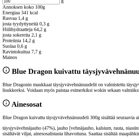
g
Annoksen koko
100g
Energiaa
341 kcal
Rasvaa
1,4 g
josta tyydyttyneitä
0,3 g
Hiilihydraatteja
64,2 g
josta sokereita
2,1 g
Proteiinia
14,2 g
Suolaa
0,6 g
Ravintokuitua
7,7 g
Mainos
Blue Dragon kuivattu täysjyvävehnänuu
Blue Dragonin maukkaat täysjyvävehnänuudelit on valmistettu täysjyvä
lisukkeeksi. Voidaan myös paistaa esimerkiksi wokin sekaan valmiiksi 
Ainesosat
Blue Dragon kuivattu täysjyvävehnänuudeli 300g sisältää seuraavia ai
täysjyvävehnäjauho (47%), jauho [vehnäjauho, kalsium, rauta, niasiini, 
sisältävät viljat, ainesosalistasta lihavoituna. Saattaa sisältää maapähki