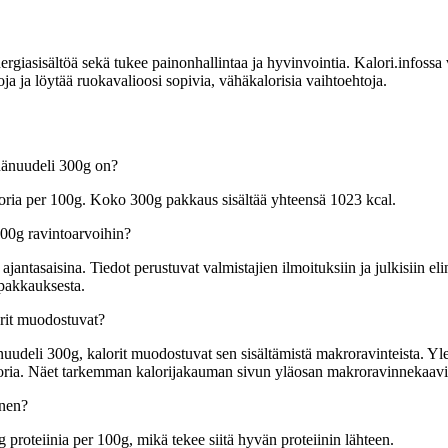
sisältöä sekä tukee painonhallintaa ja hyvinvointia. Kalori.infossa voit
 ja löytää ruokavalioosi sopivia, vähäkalorisia vaihtoehtoja.
nänuudeli 300g on?
oria per 100g. Koko 300g pakkaus sisältää yhteensä 1023 kcal.
00g ravintoarvoihin?
tasaisina. Tiedot perustuvat valmistajien ilmoituksiin ja julkisiin elin
 pakkauksesta.
rit muodostuvat?
deli 300g, kalorit muodostuvat sen sisältämistä makroravinteista. Yleis
kaloria. Näet tarkemman kalorijakauman sivun yläosan makroravinnekaavi
inen?
proteiinia per 100g, mikä tekee siitä hyvän proteiinin lähteen.