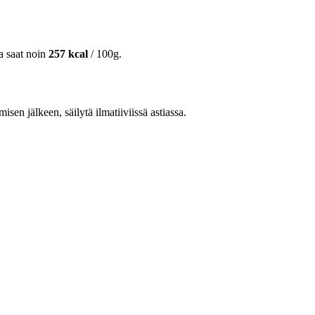
ta saat noin
257 kcal
/ 100g.
isen jälkeen, säilytä ilmatiiviissä astiassa.