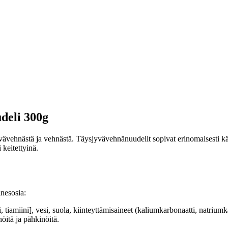
deli 300g
vehnästä ja vehnästä. Täysjyvävehnänuudelit sopivat erinomaisesti käyte
keitettyinä.
nesosia:
tiamiini], vesi, suola, kiinteyttämisaineet (kaliumkarbonaatti, natriumk
nöitä ja pähkinöitä.