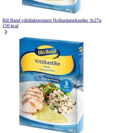
Blå Band vähälaktoosinen Hollandaisekastike 3x27g
150 kcal