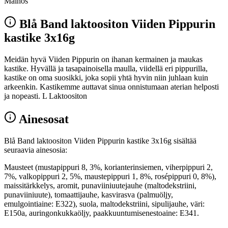
Mainos
Blå Band laktoositon Viiden Pippurin
kastike 3x16g
Meidän hyvä Viiden Pippurin on ihanan kermainen ja maukas
kastike. Hyvällä ja tasapainoisella maulla, viidellä eri pippurilla,
kastike on oma suosikki, joka sopii yhtä hyvin niin juhlaan kuin
arkeenkin. Kastikemme auttavat sinua onnistumaan aterian helposti
ja nopeasti. L Laktoositon
Ainesosat
Blå Band laktoositon Viiden Pippurin kastike 3x16g sisältää
seuraavia ainesosia:
Mausteet (mustapippuri 8, 3%, korianterinsiemen, viherpippuri 2,
7%, valkopippuri 2, 5%, maustepippuri 1, 8%, rosépippuri 0, 8%),
maissitärkkelys, aromit, punaviiniuutejauhe (maltodekstriini,
punaviiniuute), tomaattijauhe, kasvirasva (palmuöljy,
emulgointiaine: E322), suola, maltodekstriini, sipulijauhe, väri:
E150a, auringonkukkaöljy, paakkuuntumisenestoaine: E341.