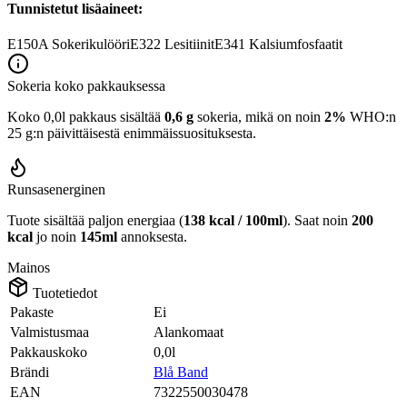
Tunnistetut lisäaineet:
E150A
Sokerikulööri
E322
Lesitiinit
E341
Kalsiumfosfaatit
Sokeria koko pakkauksessa
Koko 0,0l pakkaus sisältää
0,6 g
sokeria, mikä on noin
2%
WHO:n
25 g:n päivittäisestä enimmäissuosituksesta.
Runsasenerginen
Tuote sisältää paljon energiaa (
138 kcal / 100ml
). Saat noin
200
kcal
jo noin
145ml
annoksesta.
Mainos
Tuotetiedot
Pakaste
Ei
Valmistusmaa
Alankomaat
Pakkauskoko
0,0l
Brändi
Blå Band
EAN
7322550030478