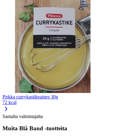
Pirkka currykastikeaines 30g
72 kcal
Samalta valmistajalta
Muita Blå Band -tuotteita