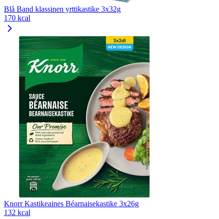
Blå Band klassinen yrttikastike 3x32g
170 kcal
Knorr Kastikeaines Béarnaisekastike 3x26g
132 kcal