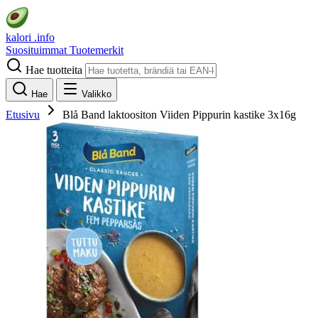
kalori
.info
Suosituimmat
Tuotemerkit
Hae tuotteita
Hae
Valikko
Etusivu
Blå Band laktoositon Viiden Pippurin kastike 3x16g