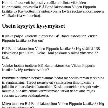
Kalori.infossa voit helposti vertailla eri elintarvikkeiden
kalorimääriä, tarkastella Blå Band laktoositon Viiden Pippurin
kastike 3x16g-tuotteen ravintoarvoja ja löytää ruokavalioosi sopivia,
vähäkalorisia vaihtoehtoja.
Usein kysytyt kysymykset
Kuinka paljon kaloreita tuotteessa Blå Band laktoositon Viiden
Pippurin kastike 3x16g on?
Blå Band laktoositon Viiden Pippurin kastike 3x16g sisältää 138
kilokaloria per 100ml. Koko 16ml pakkaus sisältää yhteensä 22
kcal.
Voinko luottaa tuotteen Blå Band laktoositon Viiden Pippurin
kastike 3x16g ravintoarvoihin?
Pyrimme pitämään tietokantamme tiedot mahdollisimman tarkkoina
ja ajantasaisina. Tiedot perustuvat valmistajien ilmoituksiin ja
julkisiin elintarviketietokantoihin. Koska tuotteiden reseptit voivat
muuttua, suosittelemme varmistamaan tarkat tiedot aina myös
suoraan tuotteen pakkauksesta.
Miten tuotteen Blå Band laktoositon Viiden Pippurin kastike 3x16g
kalorit muodostuvat?