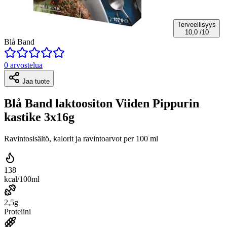
Terveellisyys
10,0
/10
Blå Band
0 arvostelua
Jaa tuote
Blå Band laktoositon Viiden Pippurin
kastike 3x16g
Ravintosisältö, kalorit ja ravintoarvot per 100 ml
138
kcal/100ml
2,5g
Proteiini