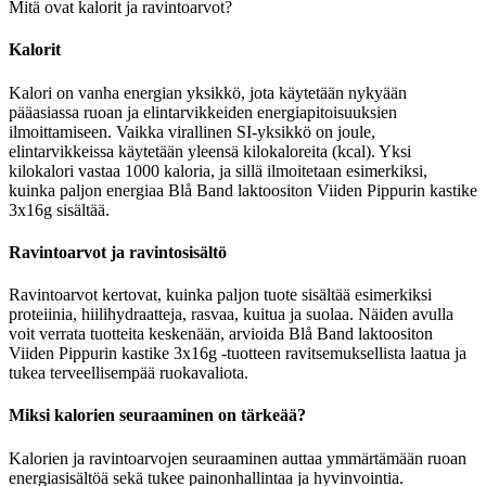
Mitä ovat kalorit ja ravintoarvot?
Kalorit
Kalori on vanha energian yksikkö, jota käytetään nykyään
pääasiassa ruoan ja elintarvikkeiden energiapitoisuuksien
ilmoittamiseen. Vaikka virallinen SI-yksikkö on joule,
elintarvikkeissa käytetään yleensä kilokaloreita (kcal). Yksi
kilokalori vastaa 1000 kaloria, ja sillä ilmoitetaan esimerkiksi,
kuinka paljon energiaa Blå Band laktoositon Viiden Pippurin kastike
3x16g sisältää.
Ravintoarvot ja ravintosisältö
Ravintoarvot kertovat, kuinka paljon tuote sisältää esimerkiksi
proteiinia, hiilihydraatteja, rasvaa, kuitua ja suolaa. Näiden avulla
voit verrata tuotteita keskenään, arvioida Blå Band laktoositon
Viiden Pippurin kastike 3x16g -tuotteen ravitsemuksellista laatua ja
tukea terveellisempää ruokavaliota.
Miksi kalorien seuraaminen on tärkeää?
Kalorien ja ravintoarvojen seuraaminen auttaa ymmärtämään ruoan
energiasisältöä sekä tukee painonhallintaa ja hyvinvointia.