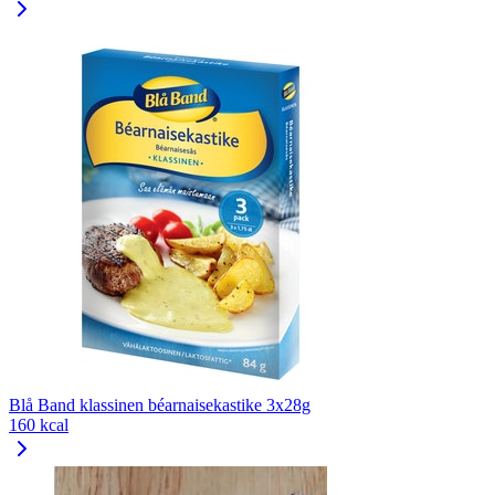
Blå Band klassinen béarnaisekastike 3x28g
160 kcal