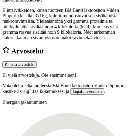
Elintarvikkeiden, kuten tuotteen Blå Band laktoositon Viiden
Pippurin kastike 3x16g, kalorit muodostuvat sen sisältämistä
makroravinteista. Yleissääntönä yksi gramma proteiinia tai
hiilihydraattia sisältää noin 4 kilokaloria (kcal), kun taas yksi
gramma rasvaa sisältää noin 9 kilokaloria. Näet tarkemman
kalorijakauman sivun yläosan makroravinnekaaviosta.
Arvostelut
Kirjoita arvostelu
Ei vielä arvosteluja. Ole ensimmäinen!
Mitä olet mieltä tuotteesta Blå Band laktoositon Viiden Pippurin
kastike 3x16g? Jaa kokemuksesi ja
.
kirjoita arvostelu
Energian jakautuminen